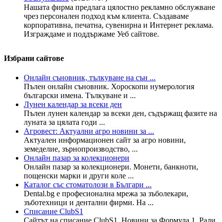
Нашата фирма предлага цялостно рекламно обслужване
чрез персонален подход към клиента. Създаваме
корпоративна, печатна, сувенирна и Интернет реклама.
Изграждаме и поддържаме Уеб сайтове.
Избрани сайтове
Онлайн съновник, тълкуване на сън ...
Пълен онлайн съновник. Хороскопи нумерология
български имена. Тълкуване и ...
Лунен календар за всеки ден
Пълен лунен календар за всеки ден, съдържащ фазите на
луната за цялата годи ...
Агровест: Актуални агро новини за ...
Актуален информационен сайт за агро новини,
земеделие, зърнопроизводство, ...
Онлайн пазар за колекционери
Онлайн пазар за колекционери. Монети, банкноти,
пощенски марки и други коле ...
Каталог със стоматолози в Българи ...
Dental.bg е професионална мрежа за зъболекари,
зъботехници и дентални фирми. На ...
Списание ClubS1
Сайтът на списание ClubS1. Новини за Формула 1, Рали,