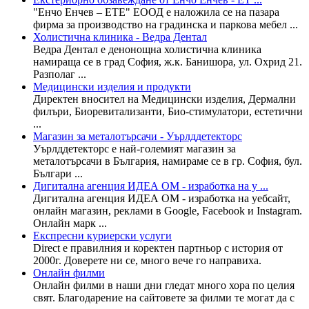
"Енчо Енчев – ЕТЕ" ЕООД е наложила се на пазара
фирма за производство на градинска и паркова мебел ...
Холистична клиника - Ведра Дентал
Ведра Дентал е денонощна холистична клиника
намираща се в град София, ж.к. Банишора, ул. Охрид 21.
Разполаг ...
Медицински изделия и продукти
Директен вносител на Медицински изделия, Дермални
филъри, Биоревитализанти, Био-стимулатори, естетични
...
Магазин за металотърсачи - Уърлддетекторс
Уърлддетекторс е най-големият магазин за
металотърсачи в България, намираме се в гр. София, бул.
Българи ...
Дигитална агенция ИДЕА ОМ - изработка на у ...
Дигитална агенция ИДЕА ОМ - изработка на уебсайт,
онлайн магазин, реклами в Google, Facebook и Instagram.
Онлайн марк ...
Експресни куриерски услуги
Direct е правилния и коректен партньор с история от
2000г. Доверете ни се, много вече го направиха.
Онлайн филми
Онлайн филми в наши дни гледат много хора по целия
свят. Благодарение на сайтовете за филми те могат да с