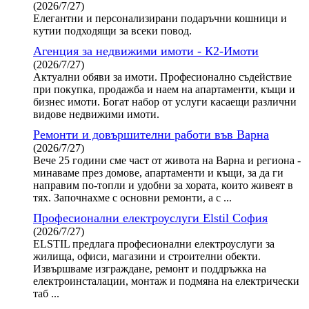
(2026/7/27)
Елегантни и персонализирани подаръчни кошници и
кутии подходящи за всеки повод.
Агенция за недвижими имоти - К2-Имоти
(2026/7/27)
Актуални обяви за имоти. Професионално съдействие
при покупка, продажба и наем на апартаменти, къщи и
бизнес имоти. Богат набор от услуги касаещи различни
видове недвижими имоти.
Ремонти и довършителни работи във Варна
(2026/7/27)
Вече 25 години сме част от живота на Варна и региона -
минаваме през домове, апартаменти и къщи, за да ги
направим по-топли и удобни за хората, които живеят в
тях. Започнахме с основни ремонти, а с ...
Професионални електроуслуги Elstil София
(2026/7/27)
ELSTIL предлага професионални електроуслуги за
жилища, офиси, магазини и строителни обекти.
Извършваме изграждане, ремонт и поддръжка на
електроинсталации, монтаж и подмяна на електрически
таб ...