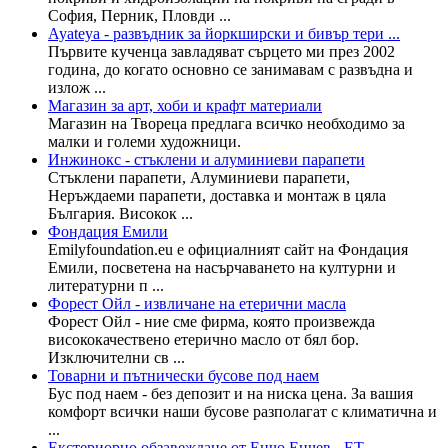
Coфия, Перник, Πлoвди ...
Ayateya - развъдник за йоркширски и бивър тери ...
Първите кученца завладяват сърцето ми през 2002
година, до когато основно се занимавам с развъдна и
излож ...
Магазин за арт, хоби и крафт материали
Магазин на Твореца предлага всичко необходимо за
малки и големи художници.
Инжинокс - стъклени и алуминиеви парапети
Стъклени парапети, Алуминиеви парапети,
Неръждаеми парапети, доставка и монтаж в цяла
България. Високок ...
Фондация Емили
Emilyfoundation.eu е официалният сайт на Фондация
Емили, посветена на насърчаването на културни и
литературни п ...
Форест Ойл - извличане на етерични масла
Форест Ойл - ние сме фирма, която произвежда
висококачествено етерично масло от бял бор.
Изключителни св ...
Товарни и пътнически бусове под наем
Бус под наем - без депозит и на ниска цена. За вашия
комфорт всички наши бусове разполагат с климатична и
...
Екстериорно обзавеждане от Енчо Енчев - ЕТ ...