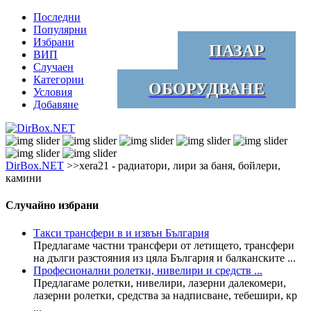
Последни
Популярни
Избрани
ПАЗАР
ВИП
Случаен
Категории
ОБОРУДВАНЕ
Условия
Добавяне
DirBox.NET
>>xera21 - радиатори, лири за баня, бойлери,
камини
Случайно избрани
Такси трансфери в и извън България
Предлагаме частни трансфери от летището, трансфери
на дълги разстояния из цяла България и балканските ...
Професионални ролетки, нивелири и средств ...
Предлагаме ролетки, нивелири, лазерни далекомери,
лазерни ролетки, средства за надписване, тебешири, кр
...