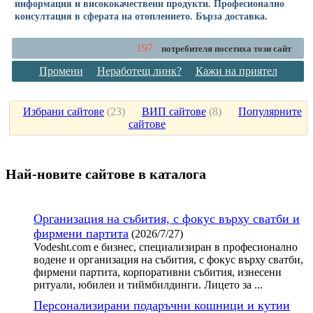
информация и висококачествени продукти. Професионално
консултация в сферата на отоплението. Бърза доставка.
197
потребителя посетиха този сайт
Промени
Неработещ линк?
Кажи на приятел
Избрани сайтове
(
23
)
ВИП сайтове
(
8
)
Популярните
сайтове
Най-новите сайтoве в каталога
Организация на събития, с фокус върху сватби и
фирмени партита
(2026/7/27)
Vodesht.com е бизнес, специализиран в професионално
водене и организация на събития, с фокус върху сватби,
фирмени партита, корпоративни събития, изнесени
ритуали, юбилеи и тиймбилдинги. Лицето за ...
Персонализирани подаръчни кошници и кутии