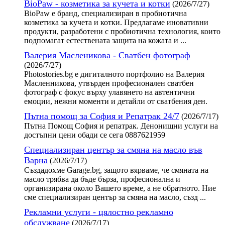
BioPaw - козметика за кучета и котки
(2026/7/27)
BioPaw е бранд, специализиран в пробиотична
козметика за кучета и котки. Предлагаме иновативни
продукти, разработени с пробиотична технология, които
подпомагат естествената защита на кожата и ...
Валерия Масленикова - Сватбен фотограф
(2026/7/27)
Photostories.bg е дигиталното портфолио на Валерия
Масленникова, утвърден професионален сватбен
фотограф с фокус върху улавянето на автентични
емоции, нежни моменти и детайли от сватбения ден.
Пътна помощ за София и Репатрак 24/7
(2026/7/17)
Пътна Помощ София и репатрак. Денонищни услуги на
достъпни цени обади се сега 0887621959
Специализиран център за смяна на масло във
Варна
(2026/7/17)
Създадохме Garage.bg, защото вярваме, че смяната на
масло трябва да бъде бърза, професионална и
организирана около Вашето време, а не обратното. Ние
сме специализиран център за смяна на масло, създ ...
Рекламни услуги - цялостно рекламно
обслужване
(2026/7/17)