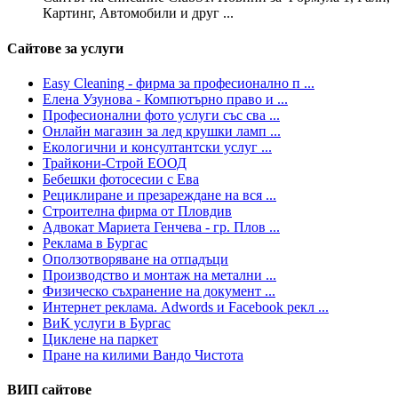
Картинг, Автомобили и друг ...
Сайтове за услуги
Easy Cleaning - фирма за професионално п ...
Елена Узунова - Компютърно право и ...
Професионални фото услуги със сва ...
Онлайн магазин за лед крушки ламп ...
Екологични и консултантски услуг ...
Трайкони-Строй ЕООД
Бебешки фотосесии с Ева
Рециклиране и презареждане на вся ...
Строителна фирма от Пловдив
Адвокат Мариета Генчева - гр. Плов ...
Реклама в Бургас
Оползотворяване на отпадъци
Производство и монтаж на метални ...
Физическо съхранение на документ ...
Интернет реклама. Adwords и Facebook рекл ...
ВиК услуги в Бургас
Циклене на паркет
Пране на килими Вандо Чистота
ВИП сайтове