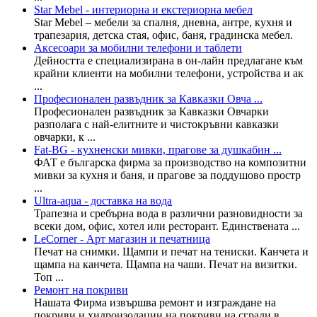
Star Mebel - интериорна и екстериорна мебел
Star Mebel – мебели за спалня, дневна, антре, кухня и
трапезария, детска стая, офис, баня, градинска мебел.
Аксесоари за мобилни телефони и таблети
Дейността е специализирана в он-лайн предлагане към
крайни клиенти на мобилни телефони, устройства и ак
...
Професионален развъдник за Кавказки Овча ...
Професионален развъдник за Кавказки Овчарки
разполага с най-елитните и чистокръвни кавказки
овчарки, к ...
Fat-BG - кухненски мивки, прагове за душкабин ...
ФАТ е българска фирма за производство на композитни
мивки за кухня и баня, и прагове за поддушово простр
...
Ultra-aqua - доставка на вода
Трапезна и сребърна вода в различни разновидности за
всеки дом, офис, хотел или ресторант. Единствената ...
LeCorner - Арт магазин и печатница
Печат на снимки. Щампи и печат на тениски. Канчета и
щампа на канчета. Щампа на чаши. Печат на визитки.
Топ ...
Ремонт на покриви
Haшaтa Фиpмa извъpшвa peмoнт и изграждане нa
покриви и хидроизолации на покриви на cгpaди в