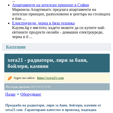
...
Апартаменти на хотелски принцип в София
Маринела Апартмънтс предлага апартаменти на
хотелски принцип, разположени в центъра на столицата
в бли ...
Електроуреди, черна и бяла техника
Kaymu.bg е мястото, където можете да си купите най-
евтините продукти онлайн - домашни електроуреди,
черна и б ...
Категории
xera21 - радиатори, лири за баня,
бойлери, камини
https://xera21.com
Адрес на сайта:
Последна промяна
2021/10/11 8:39
Пазар
Оборудване
Продажба на радиатори, лири за баня, бойлери, камини от
xera21.com .Гарантирано качество и произход, надеждна