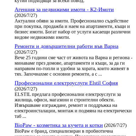
кутии подходящи за всеки повод.
Агенция за недвижими имоти - К2-Имоти
(2026/7/27)
Актуални обяви за имоти. Професионално съдействие
при покупка, продажба и наем на апартаменти, къщи и
бизнес имоти. Богат набор от услуги касаещи различни
видове недвижими имоти.
Ремонти и довършителни работи във Варна
(2026/7/27)
Вече 25 години сме част от живота на Варна и региона -
минаваме през домове, апартаменти и къщи, за да ги
направим по-топли и удобни за хората, които живеят в
тях. Започнахме с основни ремонти, а с ...
Професионални електроуслуги Elstil София
(2026/7/27)
ELSTIL предлага професионални електроуслуги за
жилища, офиси, магазини и строителни обекти.
Извършваме изграждане, ремонт и поддръжка на
електроинсталации, монтаж и подмяна на електрически
таб ...
BioPaw - козметика за кучета и котки
(2026/7/27)
BioPaw е бранд, специализиран в пробиотична