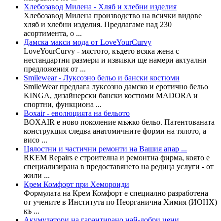
Хлебозавод Милена - Хляб и хлебни изделия
Хлебозавод Милена производство на всички видове
хляб и хлебни изделия. Предлагаме над 230
асортимента, о ...
Дамска макси мода от LoveYourCurvy
LoveYourCurvy - мястото, където всяка жена с
нестандартни размери и извивки ще намери актуални
предложения от ...
Smilewear - Луксозно бельо и бански костюми
SmileWear предлага луксозно дамско и еротично бельо
KINGA, дизайнерски бански костюми MADORA и
спортни, функциона ...
Boxair - еволюцията на бельото
BOXAIR е ново поколение мъжко бельо. Патентованата
конструкция следва анатомичните форми на тялото, а
висо ...
Цялостни и частични ремонти на Вашия апар ...
RKEM Repairs е строителна и ремонтна фирма, която е
специализирана в предоставянето на редица услуги - от
жили ...
Крем Комфорт при Хемороиди
Формулата на Крем Комфорт е специално разработена
от учените в Института по Неорганична Химия (ИОНХ)
къ ...
Акумулатори на гарантирано най-добри цени