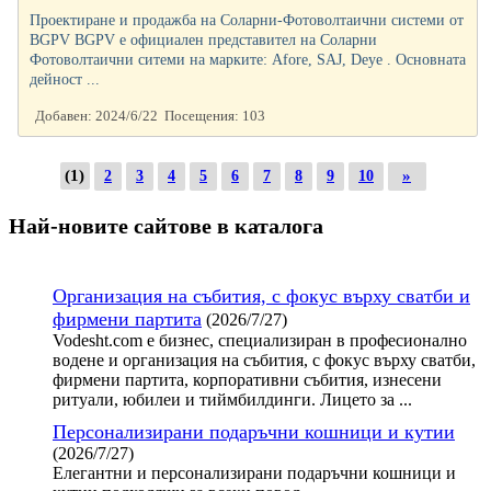
Проектиране и продажба на Соларни-Фотоволтаични системи от
BGPV BGPV е официален представител на Соларни
Фотоволтаични ситеми на марките: Afore, SAJ, Deye . Основната
дейност ...
Добавен: 2024/6/22 Посещения: 103
(1)
»
2
3
4
5
6
7
8
9
10
Най-новите сайтoве в каталога
Организация на събития, с фокус върху сватби и
фирмени партита
(2026/7/27)
Vodesht.com е бизнес, специализиран в професионално
водене и организация на събития, с фокус върху сватби,
фирмени партита, корпоративни събития, изнесени
ритуали, юбилеи и тиймбилдинги. Лицето за ...
Персонализирани подаръчни кошници и кутии
(2026/7/27)
Елегантни и персонализирани подаръчни кошници и