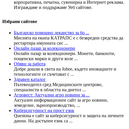
корпоративна, печатна, сувенирна и Интернет реклама.
Изграждаме и поддържаме Уеб сайтове.
Избрани сайтове
Българско помощно лекарство за бо ...
Мисията на екипа КАТРАПС е с безвредни средства да
рестартира имунната сис ...
Онлайн пазар за колекционери
Онлайн пазар за колекционери. Монети, банкноти,
пощенски марки и други коле ...
Обяви за работа
Добре дошли в света на Jobee, където иновациите и
технологиите се съчетават с ...
Здравен каталог
Пътевеодител сред Медицинските центрове,
специалисти в областта на диетол ...
Агровест: Актуални агро новини за ...
Актуален информационен сайт за агро новини,
земеделие, зърнопроизводство, ...
Киберсигурност на прост език
Questona е сайт за киберсигурност и защита на личните
данни. На достъпен език са ...