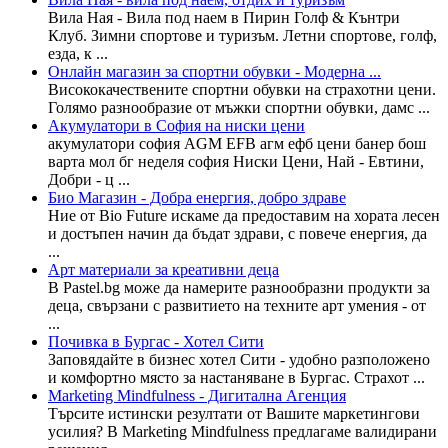
Вила Ная - Вила под наем в Пирин Голф & Кънтри
Клуб. Зимни спортове и туризъм. Летни спортове, голф,
езда, к ...
Онлайн магазин за спортни обувки - Модерна ...
Висококачествените спортни обувки на страхотни цени.
Голямо разнообразие от мъжки спортни обувки, дамс ...
Акумулатори в София на ниски цени
акумулатори софия AGM EFB агм ефб цени банер бош
варта мол бг неделя софия Ниски Цени, Най - Евтини,
Добри - ц ...
Био Магазин - Добра енергия, добро здраве
Ние от Bio Future искаме да предоставим на хората лесен
и достъпен начин да бъдат здрави, с повече енергия, да
...
Арт материали за креативни деца
В Pastel.bg може да намерите разнообразни продукти за
деца, свързани с развитието на техните арт умения - от
...
Почивка в Бургас - Хотел Сити
Заповядайте в бизнес хотел Сити - удобно разположено
и комфортно място за настаняване в Бургас. Страхот ...
Marketing Mindfulness - Дигитална Агенция
Търсите истински резултати от Вашите маркетингови
усилия? В Marketing Mindfulness предлагаме валидирани