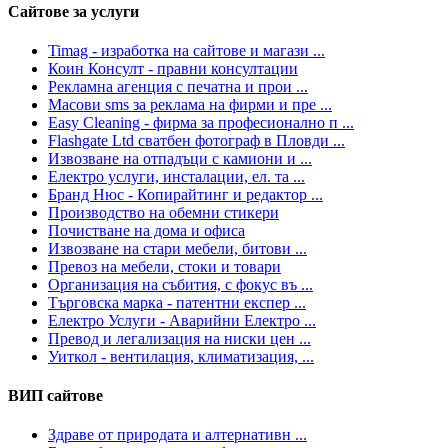
Сайтове за услуги
Timag - изработка на сайтове и магази ...
Коин Консулт - правни консултации
Рекламна агенция с печатна и прои ...
Масови sms за реклама на фирми и пре ...
Easy Cleaning - фирма за професионално п ...
Flashgate Ltd сватбен фотограф в Пловди ...
Извозване на отпадъци с камиони и ...
Електро услуги, инсталации, ел. та ...
Бранд Нюс - Копирайтинг и редактор ...
Производство на обемни стикери
Почистване на дома и офиса
Извозване на стари мебели, битови ...
Превоз на мебели, стоки и товари
Организация на събития, с фокус въ ...
Търговска марка - патентни експер ...
Електро Услуги - Аварийни Електро ...
Превод и легализация на ниски цен ...
Уиткол - вентилация, климатизация, ...
ВИП сайтове
Здраве от природата и алтернативн ...