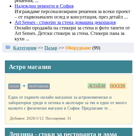
решения, ...
Надеждни ремонти в София
Изграждаме персонализирани решения за всеки проект
– от първоначален оглед и консултация, през детайл ...
Art Senses - стикери за стена домашна декорация
Онлайн продажба на стикери за стена и фото тапети от
Art Senses. Детски стикери за стена. Стикери пана за
кухн ...
Категории
>>
Пазар
>>
Оборудване
(
99
)
Астро магазин
ДЕТАЙЛИ
ПОСЕТИ
ПАЗАР
ОБОРУДВАНЕ
Един от първите онлайн магазини за астрономически и
лабораторни уреди и оптика и аксесоари за тях и един от много
малкото с физически магазин в София. Предлагаме те ...
Добавен: 2026/1/12 Посещения: 31
Дендина - стоки за ресторанта и дома