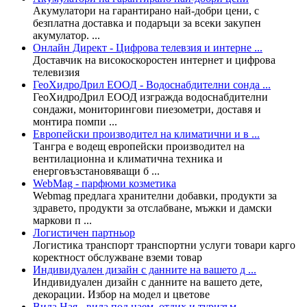
Акумулатори на гарантирано най-добри цени, с
безплатна доставка и подаръци за всеки закупен
акумулатор. ...
Онлайн Директ - Цифрова телевзия и интерне ...
Доставчик на високоскоростен интернет и цифрова
телевизия
ГеоХидроДрил ЕООД - Водоснабдителни сонда ...
ГеоХидроДрил ЕООД изгражда водоснабдителни
сондажи, мониторингови пиезометри, доставя и
монтира помпи ...
Европейски производител на климатични и в ...
Тангра е водещ европейски производител на
вентилационна и климатична техника и
енерговъзстановяващи б ...
WebMag - парфюми козметика
Webmag предлага хранителни добавки, продукти за
здравето, продукти за отслабване, мъжки и дамски
маркови п ...
Логистичен партньор
Логистика транспорт транспортни услуги товари карго
коректност обслужване вземи товар
Индивидуален дизайн с данните на вашето д ...
Индивидуален дизайн с данните на вашето дете,
декорации. Избор на модел и цветове
Вила Ная - вила под наем, отдих и туризъм