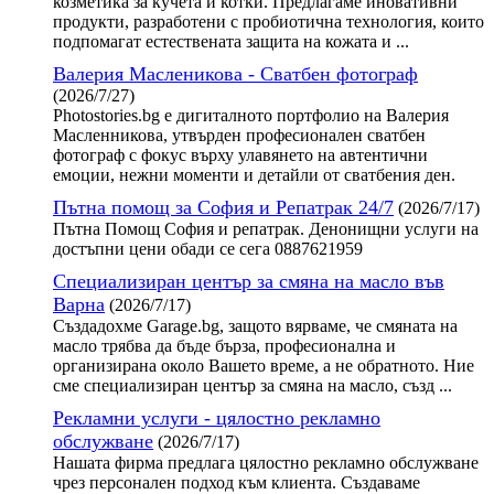
козметика за кучета и котки. Предлагаме иновативни
продукти, разработени с пробиотична технология, които
подпомагат естествената защита на кожата и ...
Валерия Масленикова - Сватбен фотограф
(2026/7/27)
Photostories.bg е дигиталното портфолио на Валерия
Масленникова, утвърден професионален сватбен
фотограф с фокус върху улавянето на автентични
емоции, нежни моменти и детайли от сватбения ден.
Пътна помощ за София и Репатрак 24/7
(2026/7/17)
Пътна Помощ София и репатрак. Денонищни услуги на
достъпни цени обади се сега 0887621959
Специализиран център за смяна на масло във
Варна
(2026/7/17)
Създадохме Garage.bg, защото вярваме, че смяната на
масло трябва да бъде бърза, професионална и
организирана около Вашето време, а не обратното. Ние
сме специализиран център за смяна на масло, създ ...
Рекламни услуги - цялостно рекламно
обслужване
(2026/7/17)
Нашата фирма предлага цялостно рекламно обслужване
чрез персонален подход към клиента. Създаваме