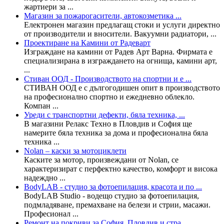
жартиери за ...
Магазин за пожарогасители, автокозметика ...
Eлектронен магазин предлагащ стоки и услуги директно
от производители и вносители. Вакуумни радиатори, ...
Проектиране на Камини от Радеварт
Изграждане на камини от Радев Арт Варна. Фирмата е
специализирана в изграждането на огнища, камини арт,
...
Стиван ООД - Производството на спортни и е ...
СТИВАН ООД е с дългогодишен опит в производството
на професионално спортно и ежедневно облекло.
Компан ...
Уреди с транспортни дефекти, бяла техника, ...
В магазини Релакс Техно в Пловдив и София ще
намерите бяла техника за дома и професионална бяла
техника ...
Nolan – каски за мотоциклети
Каските за мотор, произвеждани от Nolan, се
характеризират с перфектно качество, комфорт и висока
надеждно ...
BodyLAB - студио за фотоепилация, красота и по ...
BodyLAB Studio - водещо студио за фотоепилация,
подмладяване, премахване на белези и стрии, масажи.
Професионал ...
Ремонт на покриви за София, Пловдив и стра ...