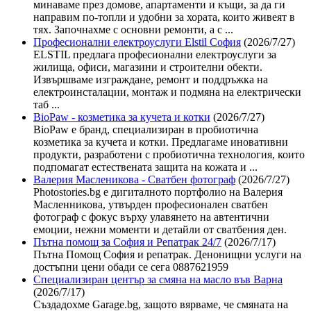
минаваме през домове, апартаменти и къщи, за да ги
направим по-топли и удобни за хората, които живеят в
тях. Започнахме с основни ремонти, а с ...
Професионални електроуслуги Elstil София
(2026/7/27)
ELSTIL предлага професионални електроуслуги за
жилища, офиси, магазини и строителни обекти.
Извършваме изграждане, ремонт и поддръжка на
електроинсталации, монтаж и подмяна на електрически
таб ...
BioPaw - козметика за кучета и котки
(2026/7/27)
BioPaw е бранд, специализиран в пробиотична
козметика за кучета и котки. Предлагаме иновативни
продукти, разработени с пробиотична технология, които
подпомагат естествената защита на кожата и ...
Валерия Масленикова - Сватбен фотограф
(2026/7/27)
Photostories.bg е дигиталното портфолио на Валерия
Масленникова, утвърден професионален сватбен
фотограф с фокус върху улавянето на автентични
емоции, нежни моменти и детайли от сватбения ден.
Пътна помощ за София и Репатрак 24/7
(2026/7/17)
Пътна Помощ София и репатрак. Денонищни услуги на
достъпни цени обади се сега 0887621959
Специализиран център за смяна на масло във Варна
(2026/7/17)
Създадохме Garage.bg, защото вярваме, че смяната на