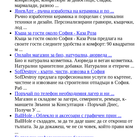
мармалади, разноо ...
ЯневАрт - ръчна изработка на керамика и по ...
Ръчно изработени керамика и порцелан с уникални
техники и дизайн. Персонализирани гравюри, къщички,
лод ...
Къща за гости около София - Каза Роза
Къща за гости около София - Каза Роза предлага на
своите гости следните удобства и комфорт: 90 квадратни
м ...
Онлайн магазин за био, натурална, аюрведа ...
Био и натурална козметика. Аюрведа и веган козметика.
Натурални хранителни добавки. Натурални и етеричн ...
SofDestroy - кърти, чисти, извозва в София
SofDestroy предлага професионални услуги по къртене,
чистене и извозване на строителни отпадъци в София.
Раб ...
Поръчай по телефон необходимия лагер и ни ...
Магазин и складове за лагери, семеринги, ремъци, к-
маншети Звънни за Консултация - Поръчай Днес,
Получи У ...
BallHole - Облекло и аксесоари с графичен прин ...
BallHole е създаден, за да ти даде шанс да се откроиш от
тълпата. За да докажеш, че не си човек, който прави ком
...