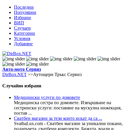
Последни
Популярни
Избрани
ВИП
Случаен
Категории
Условия
Добавяне
Авто-мото
Сервиз
DirBox.NET
>>Аутощерн Тръкс Сервиз
Случайно избрани
Медицински услуги по домовете
Медицинска сестра по домовете. Извършване на
сестрински услуги: поставяне на мускулна инжекция,
постав ...
Сватбен магазин за тези които искат да са ...
SvatbaLux.com - Сватбен магазин за уникални покани,
подаръчета, сватбени комплекти. Бижута, воали и