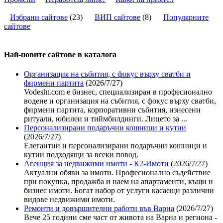
Избрани сайтове
(
23
)
ВИП сайтове
(
8
)
Популярните
сайтове
Най-новите сайтoве в каталога
Организация на събития, с фокус върху сватби и
фирмени партита
(2026/7/27)
Vodesht.com е бизнес, специализиран в професионално
водене и организация на събития, с фокус върху сватби,
фирмени партита, корпоративни събития, изнесени
ритуали, юбилеи и тиймбилдинги. Лицето за ...
Персонализирани подаръчни кошници и кутии
(2026/7/27)
Елегантни и персонализирани подаръчни кошници и
кутии подходящи за всеки повод.
Агенция за недвижими имоти - К2-Имоти
(2026/7/27)
Актуални обяви за имоти. Професионално съдействие
при покупка, продажба и наем на апартаменти, къщи и
бизнес имоти. Богат набор от услуги касаещи различни
видове недвижими имоти.
Ремонти и довършителни работи във Варна
(2026/7/27)
Вече 25 години сме част от живота на Варна и региона -