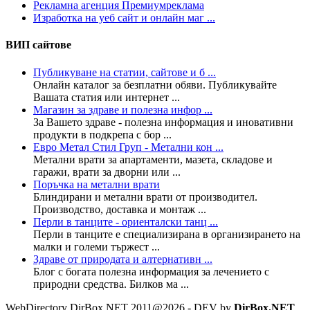
Рекламна агенция Премиумреклама
Изработка на уеб сайт и онлайн маг ...
ВИП сайтове
Публикуване на статии, сайтове и б ...
Онлайн каталог за безплатни обяви. Публикувайте
Вашата статия или интернет ...
Магазин за здраве и полезна инфор ...
За Вашето здраве - полезна информация и иновативни
продукти в подкрепа с бор ...
Евро Метал Стил Груп - Метални кон ...
Метални врати за апартаменти, мазета, складове и
гаражи, врати за дворни или ...
Поръчка на метални врати
Блиндирани и метални врати от производител.
Производство, доставка и монтаж ...
Перли в танците - ориенталски танц ...
Перли в танците е специализирана в организирането на
малки и големи тържест ...
Здраве от природата и алтернативн ...
Блог с богата полезна информация за лечението с
природни средства. Билков ма ...
WebDirectory DirBox.NET 2011@2026 - DEV by
DirBox.NET