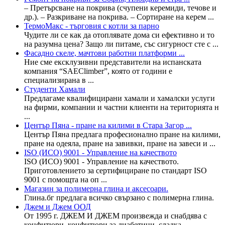
– Претърсване на покрива (счупени керемиди, течове и
др.). – Разкриване на покрива. – Сортиране на керем ...
ТермоМакс - търговия с котли за парно
Чудите ли се как да отоплявате дома си ефективно и то
на разумна цена? Защо ли питаме, със сигурност сте с ...
Фасадно скеле, мачтови работни платформи ...
Ние сме ексклузивни представители на испанската
компания “SAEClimber”, която от години е
специализирана в ...
Студенти Хамали
Предлагаме квалифицирани хамали и хамалски услуги
на фирми, компании и частни клиенти на територията н
...
Център Пяна - пране на килими в Стара Загор ...
Център Пяна предлага професионално пране на килими,
пране на одеяла, пране на завивки, пране на завеси и ...
ISO (ИСО) 9001 - Управление на качеството
ISO (ИСО) 9001 - Управление на качеството.
Приготовлението за сертифициране по стандарт ISO
9001 с помощта на оп ...
Магазин за полимерна глина и аксесоари.
Глина.бг предлага всичко свързано с полимерна глина.
Джем и Джем ООД
От 1995 г. ДЖЕМ И ДЖЕМ произвежда и снабдява с
конфитюри, конфитюри за диабетици, сладка,