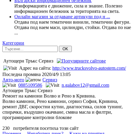
Български информационен бележник
Изнформацията е движение, сила и знание. Полезно
информационен бележник за територията на света.
Онлайн магазин за отдаване артикули под н ...
Отдава под наем тематични винили, тематични фигури.
Отдава под наем маси, цилиндри, стойки. Отдава по нае
...
Категории
OK
Аутощерн Тръкс Сервиз
Адрес на сайта:
http://www.trucksvolvo-autostern.com/
Последна промяна
2020/4/9 13:05
Авто-мото
Сервиз
0885109586
n.galabov12@gmail.com
Аутощерн Тръкс Сервиз
Ремонт на камиони Волво и Рено в Кривина.
Волво камиони, Рено камиони, сервиз София, Кривина,
ремонт ДВГ, скоростни кутии, диагностика, силов тунинг,
спирачки, въздушно окачване, смяна масла и филтри,
програмиране контролни блокове
230
потребителя посетиха този сайт
Промени
Неработещ линк?
Кажи на приятел