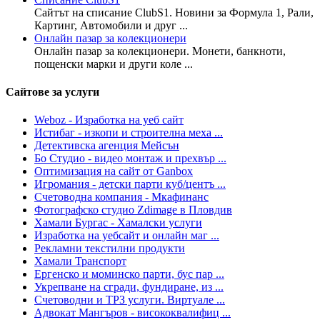
Сайтът на списание ClubS1. Новини за Формула 1, Рали,
Картинг, Автомобили и друг ...
Онлайн пазар за колекционери
Онлайн пазар за колекционери. Монети, банкноти,
пощенски марки и други коле ...
Сайтове за услуги
Weboz - Изработка на уеб сайт
Истибаг - изкопи и строителна меха ...
Детективска агенция Мейсън
Бо Студио - видео монтаж и прехвър ...
Оптимизация на сайт от Ganbox
Игромания - детски парти куб/центъ ...
Счетоводна компания - Мкафинанс
Фотографско студио Zdimage в Пловдив
Хамали Бургас - Хамалски услуги
Изработка на уебсайт и онлайн маг ...
Рекламни текстилни продукти
Хамали Транспорт
Ергенско и моминско парти, бус пар ...
Укрепване на сгради, фундиране, из ...
Счетоводни и ТРЗ услуги. Виртуале ...
Адвокат Мангъров - висококвалифиц ...