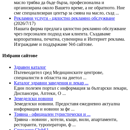
масло трябва да бъде бърза, професионална и
организирана около Вашето време, а не обратното. Ние
сме специализиран център за смяна на масло, създ ...
Рекламни услуги - цялостно рекламно обслужване
(2026/7/17)
Нашата фирма предлага цялостно рекламно обслужване
чрез персонален подход към клиента. Създаваме
корпоративна, печатна, сувенирна и Интернет реклама.
Изграждаме и поддържаме Уеб сайтове.
Избрани сайтове
Здравен каталог
Пътевеодител сред Медицинските центрове,
специалисти в областта на диетол ...
Каталог здравни заведения и лекар ...
Един полезен портал с информация за български лекари,
Диспансери, Аптеки, О ...
Земеделски новини
Земеделски новини. Предоставя ежедневно актуална
информация и новини за фе ...
Трявна - официален туристически и ...
Трявна - новини , хотели, къщи, вили, апартаменти,
ресторанти, туроператори, ф ...
Списание ClubS1