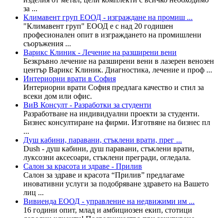
за ...
Климавент груп ЕООД - изграждане на промиш ...
"Климавент груп" ЕООД е с над 20 годишен
професионален опит в изграждането на промишлени
съоръжения ...
Варикс Клиник - Лечение на разширени вени
Безкръвно лечение на разширени вени в лазерен венозен
център Варикс Клиник. Диагностика, лечение и проф ...
Интериорни врати в София
Интериорни врати София предлага качество и стил за
всеки дом или офис.
ВиВ Консулт - Разработки за студенти
Разработване на индивидуални проекти за студенти.
Бизнес консултиране на фирми. Изготвяне на бизнес пл
...
Душ кабини, паравани, стъклени врати, прег ...
Dush - душ кабини, душ паравани, стъклени врати,
луксозни аксесоари, стъклени прегради, огледала.
Салон за красота и здраве - Прилив
Салон за здраве и красота “Прилив” предлагаме
иновативни услуги за подобряване здравето на Вашето
лиц ...
Вивиенда ЕООД - управление на недвижими им ...
16 години опит, млад и амбициозен екип, стотици