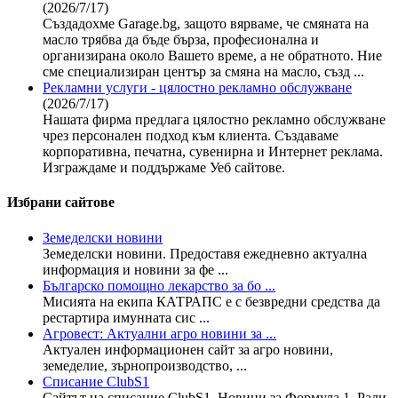
(2026/7/17)
Създадохме Garage.bg, защото вярваме, че смяната на
масло трябва да бъде бърза, професионална и
организирана около Вашето време, а не обратното. Ние
сме специализиран център за смяна на масло, създ ...
Рекламни услуги - цялостно рекламно обслужване
(2026/7/17)
Нашата фирма предлага цялостно рекламно обслужване
чрез персонален подход към клиента. Създаваме
корпоративна, печатна, сувенирна и Интернет реклама.
Изграждаме и поддържаме Уеб сайтове.
Избрани сайтове
Земеделски новини
Земеделски новини. Предоставя ежедневно актуална
информация и новини за фе ...
Българско помощно лекарство за бо ...
Мисията на екипа КАТРАПС е с безвредни средства да
рестартира имунната сис ...
Агровест: Актуални агро новини за ...
Актуален информационен сайт за агро новини,
земеделие, зърнопроизводство, ...
Списание ClubS1
Сайтът на списание ClubS1. Новини за Формула 1, Рали,