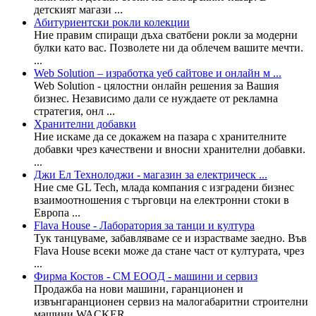
детският магази ...
Абитуриентски рокли колекции
Ние правим спиращи дъха сватбени рокли за модерни
булки като вас. Позволете ни да облечем вашите мечти.
...
Web Solution – изработка уеб сайтове и онлайн м ...
Web Solution - цялостни онлайн решения за Вашия
бизнес. Независимо дали се нуждаете от рекламна
стратегия, онл ...
Хранителни добавки
Ние искаме да се докажем на пазара с хранителните
добавки чрез качествени и вносни хранителни добавки.
...
Джи Ел Технолоджи - магазин за електрическ ...
Ние сме GL Tech, млада компания с изградени бизнес
взаимоотношения с търговци на електронни стоки в
Европа ...
Flava House - Лаборатория за танци и култура
Тук танцуваме, забавляваме се и израстваме заедно. Във
Flava House всеки може да стане част от културата, чрез
...
Фирма Костов - СМ EOOД - машини и сервиз
Продажба на нови машини, гаранционен и
извънгаранционен сервиз на малогабаритни строителни
машини WACKER ...