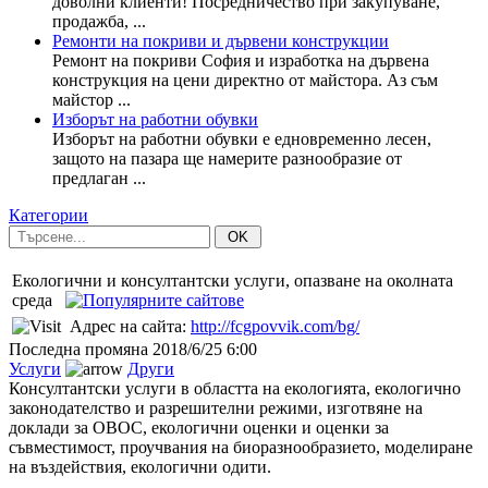
доволни клиенти! Посредничество при закупуване,
продажба, ...
Ремонти на покриви и дървени конструкции
Ремонт на покриви София и изработка на дървена
конструкция на цени директно от майстора. Аз съм
майстор ...
Изборът на работни обувки
Изборът на работни обувки е едновременно лесен,
защото на пазара ще намерите разнообразие от
предлаган ...
Категории
OK
Екологични и консултантски услуги, опазване на околната
среда
Адрес на сайта:
http://fcgpovvik.com/bg/
Последна промяна
2018/6/25 6:00
Услуги
Други
Консултантски услуги в областта на екологията, екологично
законодателство и разрешителни режими, изготвяне на
доклади за ОВОС, екологични оценки и оценки за
съвместимост, проучвания на биоразнообразието, моделиране
на въздействия, екологични одити.