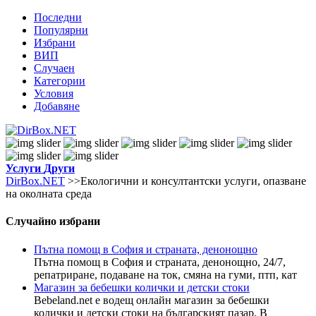
Последни
Популярни
Избрани
ВИП
Случаен
Категории
Условия
Добавяне
Услуги
Други
DirBox.NET
>>Екологични и консултантски услуги, опазване
на околната среда
Случайно избрани
Пътна помощ в София и страната, денонощно
Пътна помощ в София и страната, денонощно, 24/7,
репатриране, подаване на ток, смяна на гуми, птп, кат
Магазин за бебешки колички и детски стоки
Bebeland.net е водещ онлайн магазин за бебешки
колички и детски стоки на българският пазар. В