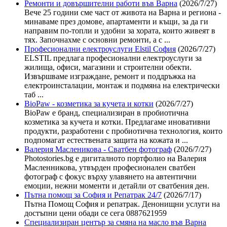
Ремонти и довършителни работи във Варна
(2026/7/27)
Вече 25 години сме част от живота на Варна и региона -
минаваме през домове, апартаменти и къщи, за да ги
направим по-топли и удобни за хората, които живеят в
тях. Започнахме с основни ремонти, а с ...
Професионални електроуслуги Elstil София
(2026/7/27)
ELSTIL предлага професионални електроуслуги за
жилища, офиси, магазини и строителни обекти.
Извършваме изграждане, ремонт и поддръжка на
електроинсталации, монтаж и подмяна на електрически
таб ...
BioPaw - козметика за кучета и котки
(2026/7/27)
BioPaw е бранд, специализиран в пробиотична
козметика за кучета и котки. Предлагаме иновативни
продукти, разработени с пробиотична технология, които
подпомагат естествената защита на кожата и ...
Валерия Масленикова - Сватбен фотограф
(2026/7/27)
Photostories.bg е дигиталното портфолио на Валерия
Масленникова, утвърден професионален сватбен
фотограф с фокус върху улавянето на автентични
емоции, нежни моменти и детайли от сватбения ден.
Пътна помощ за София и Репатрак 24/7
(2026/7/17)
Пътна Помощ София и репатрак. Денонищни услуги на
достъпни цени обади се сега 0887621959
Специализиран център за смяна на масло във Варна