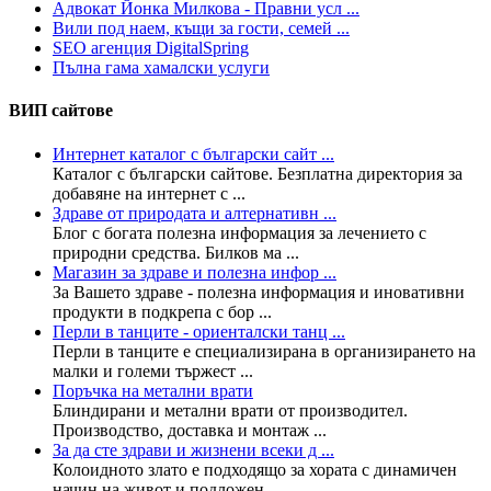
Адвокат Йонка Милкова - Правни усл ...
Вили под наем, къщи за гости, семей ...
SEO агенция DigitalSpring
Пълна гама хамалски услуги
ВИП сайтове
Интернет каталог с български сайт ...
Каталог с български сайтове. Безплатна директория за
добавяне на интернет с ...
Здраве от природата и алтернативн ...
Блог с богата полезна информация за лечението с
природни средства. Билков ма ...
Магазин за здраве и полезна инфор ...
За Вашето здраве - полезна информация и иновативни
продукти в подкрепа с бор ...
Перли в танците - ориенталски танц ...
Перли в танците е специализирана в организирането на
малки и големи тържест ...
Поръчка на метални врати
Блиндирани и метални врати от производител.
Производство, доставка и монтаж ...
За да сте здрави и жизнени всеки д ...
Колoидното злато е подходящо за хората с динамичен
начин на живот и подложен ...