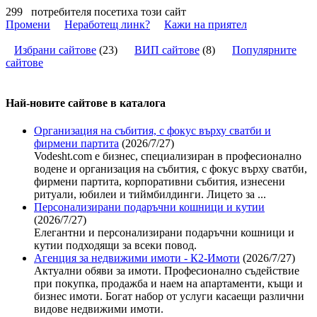
299
потребителя посетиха този сайт
Промени
Неработещ линк?
Кажи на приятел
Избрани сайтове
(
23
)
ВИП сайтове
(
8
)
Популярните
сайтове
Най-новите сайтoве в каталога
Организация на събития, с фокус върху сватби и
фирмени партита
(2026/7/27)
Vodesht.com е бизнес, специализиран в професионално
водене и организация на събития, с фокус върху сватби,
фирмени партита, корпоративни събития, изнесени
ритуали, юбилеи и тиймбилдинги. Лицето за ...
Персонализирани подаръчни кошници и кутии
(2026/7/27)
Елегантни и персонализирани подаръчни кошници и
кутии подходящи за всеки повод.
Агенция за недвижими имоти - К2-Имоти
(2026/7/27)
Актуални обяви за имоти. Професионално съдействие
при покупка, продажба и наем на апартаменти, къщи и
бизнес имоти. Богат набор от услуги касаещи различни
видове недвижими имоти.