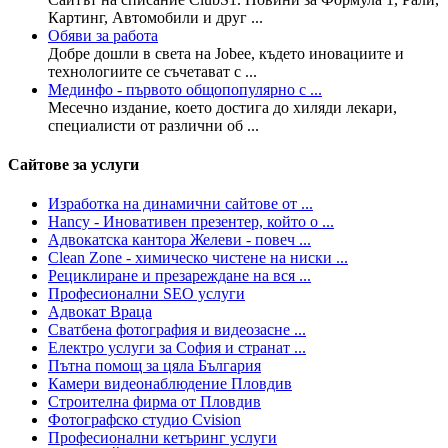
Картинг, Автомобили и друг ...
Обяви за работа
Добре дошли в света на Jobee, където иновациите и
технологиите се съчетават с ...
Мединфо - първото общопопулярно с ...
Месечно издание, което достига до хиляди лекари,
специалисти от различни об ...
Сайтове за услуги
Изработка на динамични сайтове от ...
Hancy - Иновативен презентер, който о ...
Адвокатска кантора Желеви - повеч ...
Clean Zone - химическо чистене на ниски ...
Рециклиране и презареждане на вся ...
Професионални SEO услуги
Адвокат Враца
Сватбена фотография и видеозасне ...
Електро услуги за София и странат ...
Пътна помощ за цяла България
Камери видеонаблюдение Пловдив
Строителна фирма от Пловдив
Фотографско студио Cvision
Професионални кетъринг услуги