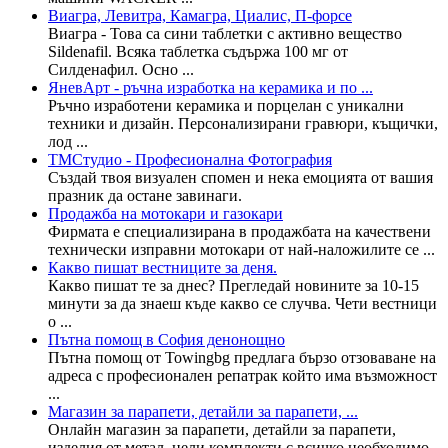
Виагра, Левитра, Камагра, Циалис, П-форсе
Виагра - Това са сини таблетки с активно вещество
Sildenafil. Всяка таблетка съдържа 100 мг от
Силденафил. Осно ...
ЯневАрт - ръчна изработка на керамика и по ...
Ръчно изработени керамика и порцелан с уникални
техники и дизайн. Персонализирани гравюри, къщички,
лод ...
ТМСтудио - Професионална Фотография
Създай твоя визуален спомен и нека емоцията от вашия
празник да остане завинаги.
Продажба на мотокари и газокари
Фирмата е специализирана в продажбата на качествени
технически изправни мотокари от най-наложилите се ...
Какво пишат вестниците за деня.
Какво пишат те за днес? Прегледай новините за 10-15
минути за да знаеш къде какво се случва. Чети вестници
о ...
Пътна помощ в София денонощно
Пътна помощ от Towingbg предлага бързо отзоваване на
адреса с професионален репатрак който има възможност
...
Магазин за парапети, детайли за парапети, ...
Онлайн магазин за парапети, детайли за парапети,
изделия от метал, цели комплекти с всичко необходимо