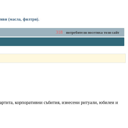
тиви (масла, филтри).
318
потребителя посетиха този сайт
партита, корпоративни събития, изнесени ритуали, юбилеи и