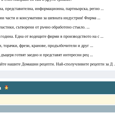
, представителна, информационна, партньорска, регио ...
и части и консумативи за шевната индустрия! Фирма ...
стики, сътворени от ръчно обработено стъкло. ...
година. Една от водещите фирми в производството на с ...
 торачки, фрези, кранове, продълбочители и друг ...
 дъщеря готвят заедно и представят интересни рец ...
айте нашите Домашни рецепти. Най-сполучливите рецепти за Д ..
а