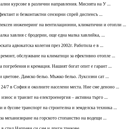
лни курсове в различни направления. Мисията на У ...
фектант и безконтактни сензорни спрей диспенсъ ...
плексен инженеринг на вентилационни, климатични и отопли ...
алка хавлия с бродерии, още една малка хавлийка, ...
ката адвокатска колегия през 2002г. Работила е в ...
емонт, обслужване на климатици за ефективно отопле ...
погребения и кремация. Нашият богат опит е гарант ...
 цветове. Дамско бельо. Мъжко бельо. Луксозни сат ...
/7 в София и околните населени места. Ние сме деноно ...
знос и транзит на електроенергия – активна търго ...
 бусове транспорт на строителна и земделска техника ...
а механизиране на горското стопанство на водещи ...
 в стил Направи си сам и други трикове.