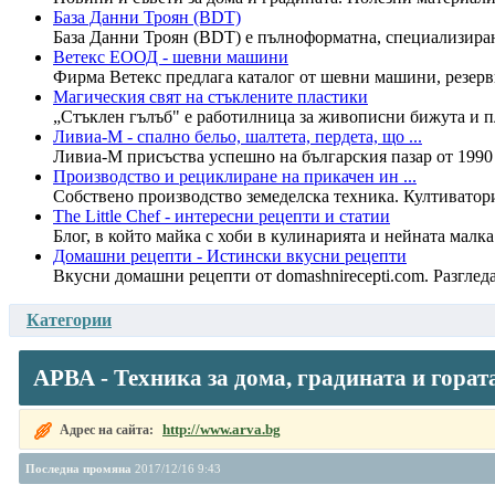
База Данни Троян (BDT)
База Данни Троян (BDT) е пълноформатна, специализирана
Ветекс ЕООД - шевни машини
Фирма Ветекс предлага каталог от шевни машини, резервн
Магическия свят на стъклените пластики
„Стъклен гълъб" е работилница за живописни бижута и пла
Ливиа-М - спално бельо, шалтета, пердета, що ...
Ливиа-М присъства успешно на българския пазар от 1990 
Производство и рециклиране на прикачен ин ...
Собствено производство земеделска техника. Култиватори,
The Little Chef - интересни рецепти и статии
Блог, в който майка с хоби в кулинарията и нейната малка
Домашни рецепти - Истински вкусни рецепти
Вкусни домашни рецепти от domashnirecepti.com. Разглед
Категории
АРВА - Техника за дома, градината и горат
http://www.arva.bg
Адрес на сайта:
Последна промяна
2017/12/16 9:43