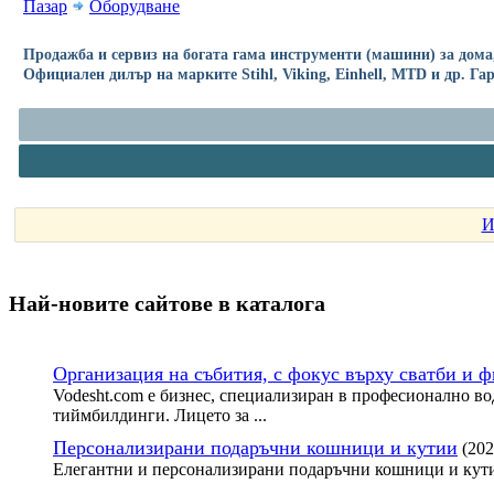
Пазар
Оборудване
Продажба и сервиз на богата гама инструменти (машини) за дома,
Официален дилър на марките Stihl, Viking, Einhell, MTD и др. Г
И
Най-новите сайтoве в каталога
Организация на събития, с фокус върху сватби и 
Vodesht.com е бизнес, специализиран в професионално во
тиймбилдинги. Лицето за ...
Персонализирани подаръчни кошници и кутии
(202
Елегантни и персонализирани подаръчни кошници и кути