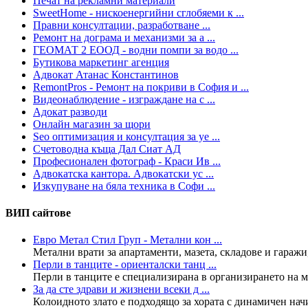
Печат на рекламни материали
SweetHome - нискоенергийни сглобяеми к ...
Правни консултации, разработване ...
Ремонт на дограма и механизми за а ...
ГЕОМАТ 2 ЕООД - водни помпи за водо ...
Бутикова маркетинг агенция
Адвокат Атанас Константинов
RemontPros - Ремонт на покриви в София и ...
Видеонаблюдение - изграждане на с ...
Адокат разводи
Онлайн магазин за щори
Seo оптимизация и консултация за уе ...
Счетоводна къща Дал Сиат АД
Професионален фотограф - Краси Ив ...
Адвокатска кантора. Адвокатски ус ...
Изкупуване на бяла техника в Софи ...
ВИП сайтове
Евро Метал Стил Груп - Метални кон ...
Метални врати за апартаменти, мазета, складове и гаражи,
Перли в танците - ориенталски танц ...
Перли в танците е специализирана в организирането на ма
За да сте здрави и жизнени всеки д ...
Колoидното злато е подходящо за хората с динамичен нач