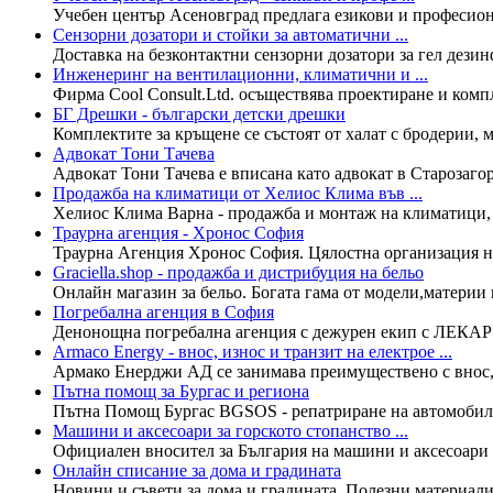
Учебен център Асеновград предлага езикови и професиона
Сензорни дозатори и стойки за автоматични ...
Доставка на безконтактни сензорни дозатори за гел дезин
Инженеринг на вентилационни, климатични и ...
Фирма Cool Consult.Ltd. осъществява проектиране и ком
БГ Дрешки - български детски дрешки
Комплектите за кръщене се състоят от халат с бродерии, м
Адвокат Тони Тачева
Адвокат Тони Тачева е вписана като адвокат в Старозагорс
Продажба на климатици от Хелиос Клима във ...
Хелиос Клима Варна - продажба и монтаж на климатици, р
Траурна агенция - Хронос София
Траурна Агенция Хронос София. Цялостна организация на 
Graciella.shop - продажба и дистрибуция на бельо
Онлайн магазин за бельо. Богата гама от модели,материи и
Погребална агенция в София
Денонощна погребална агенция с дежурен екип с ЛЕКАР 24
Armaco Energy - внос, износ и транзит на електрое ...
Армако Енерджи АД се занимава преимуществено с внос, и
Пътна помощ за Бургас и региона
Пътна Помощ Бургас BGSOS - репатриране на автомобили и
Машини и аксесоари за горското стопанство ...
Официален вносител за България на машини и аксесоари з
Онлайн списание за дома и градината
Новини и съвети за дома и градината. Полезни материали