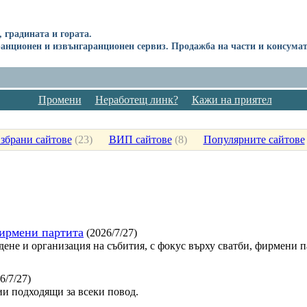
 градината и гората.
аранционен и извънгаранционен сервиз. Продажба на части и консума
Промени
Неработещ линк?
Кажи на приятел
збрани сайтове
(
23
)
ВИП сайтове
(
8
)
Популярните сайтове
фирмени партита
(2026/7/27)
дене и организация на събития, с фокус върху сватби, фирмени 
6/7/27)
и подходящи за всеки повод.