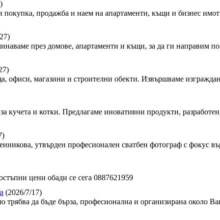
)
 покупка, продажба и наем на апартаменти, къщи и бизнес имот
27)
минаваме през домове, апартаменти и къщи, за да ги направим по-
27)
, офиси, магазини и строителни обекти. Извършваме изграждан
за кучета и котки. Предлагаме иновативни продукти, разработен
7)
сленникова, утвърден професионален сватбен фотограф с фокус в
стъпни цени обади се сега 0887621959
а
(2026/7/17)
ло трябва да бъде бърза, професионална и организирана около Ва