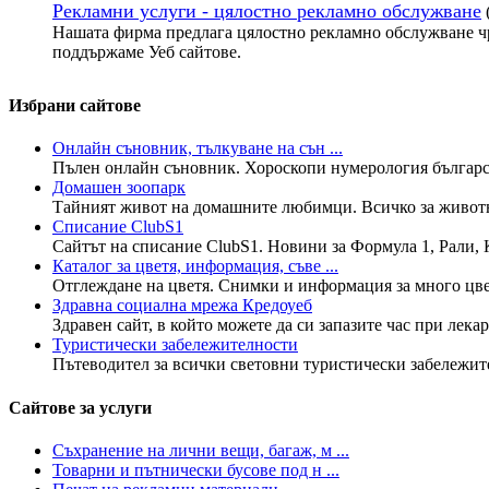
Рекламни услуги - цялостно рекламно обслужване
Нашата фирма предлага цялостно рекламно обслужване чр
поддържаме Уеб сайтове.
Избрани сайтове
Онлайн съновник, тълкуване на сън ...
Пълен онлайн съновник. Хороскопи нумерология българск
Домашен зоопарк
Тайният живот на домашните любимци. Всичко за животнит
Списание ClubS1
Сайтът на списание ClubS1. Новини за Формула 1, Рали, К
Каталог за цветя, информация, съве ...
Отглеждане на цветя. Снимки и информация за много цветя
Здравна социална мрежа Кредоуеб
Здравен сайт, в който можете да си запазите час при лекар
Туристически забележителности
Пътеводител за всички световни туристически забележите
Сайтове за услуги
Съхранение на лични вещи, багаж, м ...
Товарни и пътнически бусове под н ...