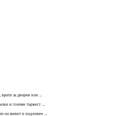
 врати за дворни или ...
лки и големи тържест ...
ин на живот и подложен ...