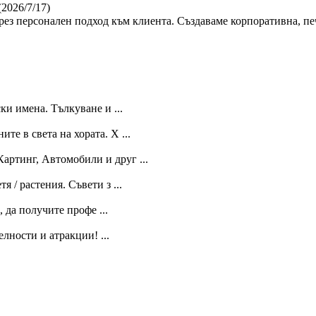
(2026/7/17)
ез персонален подход към клиента. Създаваме корпоративна, пе
и имена. Тълкуване и ...
е в света на хората. Х ...
артинг, Автомобили и друг ...
 / растения. Съвети з ...
, да получите профе ...
лности и атракции! ...