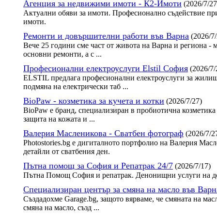
Агенция за недвижими имоти - К2-Имоти
(2026/7/27
Актуални обяви за имоти. Професионално съдействие при
имоти.
Ремонти и довършителни работи във Варна
(2026/7/
Вече 25 години сме част от живота на Варна и региона - 
основни ремонти, а с ...
Професионални електроуслуги Elstil София
(2026/7/
ELSTIL предлага професионални електроуслуги за жилища
подмяна на електрически таб ...
BioPaw - козметика за кучета и котки
(2026/7/27)
BioPaw е бранд, специализиран в пробиотична козметика 
защита на кожата и ...
Валерия Масленикова - Сватбен фотограф
(2026/7/2
Photostories.bg е дигиталното портфолио на Валерия Ма
детайли от сватбения ден.
Пътна помощ за София и Репатрак 24/7
(2026/7/17)
Пътна Помощ София и репатрак. Денонищни услуги на до
Специализиран център за смяна на масло във Варн
Създадохме Garage.bg, защото вярваме, че смяната на мас
смяна на масло, създ ...