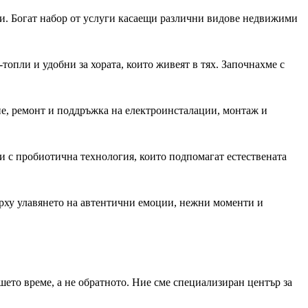
и. Богат набор от услуги касаещи различни видове недвижими
топли и удобни за хората, които живеят в тях. Започнахме с
е, ремонт и поддръжка на електроинсталации, монтаж и
и с пробиотична технология, които подпомагат естествената
ърху улавянето на автентични емоции, нежни моменти и
шето време, а не обратното. Ние сме специализиран център за