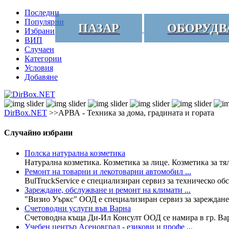
Последни
Популярни
ПАЗАР
ОБОРУДВ
Избрани
ВИП
Случаен
Категории
Условия
Добавяне
DirBox.NET
>>АРВА - Техника за дома, градината и гората
Случайно избрани
Полска натурална козметика
Натурална козметика. Козметика за лице. Козметика за тяло
Ремонт на товарни и лекотоварни автомобил ...
BulTruckService е специализиран сервиз за техническо об
Зареждане, обслужване и ремонт на климати ...
"Визио Уъркс" ООД е специализиран сервиз за зареждане,
Счетоводни услуги във Варна
Счетоводна къща Ди-Ил Консулт ООД се намира в гр. Варн
Учебен център Асеновград - езикови и профе ...