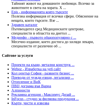
Тайният живот на домашните любимци. Всичко за
животните в света на хората. Х ...
Epis - информацията която търсите
Полезна информация от всички сфери. Обяснение на
нещата, които търсите. Взе ...
Здравен каталог
Пътевеодител сред Медицинските центрове,
специалисти в областта на диетол ...
Мединфо - първото общопопулярно с ...
Месечно издание, което достига до хиляди лекари,
специалисти от различни об ...
Сайтове за услуги
Проекти на къщи, метални конструк ...
Weboz - Изработка на уеб сайт
Кол център София - развиете бизнес ...
Преводи от чужди езици, легализир ...
Отопление и ВиК
ПВЦ дограма във Варна
Алпинисти
Рекламна агенция - Максимус Дизай ...
InFocus - студио за филмова продукция ...
Кърти, чисти и извозва