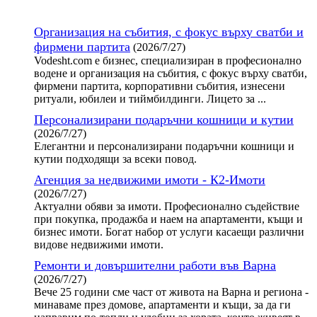
Организация на събития, с фокус върху сватби и
фирмени партита
(2026/7/27)
Vodesht.com е бизнес, специализиран в професионално
водене и организация на събития, с фокус върху сватби,
фирмени партита, корпоративни събития, изнесени
ритуали, юбилеи и тиймбилдинги. Лицето за ...
Персонализирани подаръчни кошници и кутии
(2026/7/27)
Елегантни и персонализирани подаръчни кошници и
кутии подходящи за всеки повод.
Агенция за недвижими имоти - К2-Имоти
(2026/7/27)
Актуални обяви за имоти. Професионално съдействие
при покупка, продажба и наем на апартаменти, къщи и
бизнес имоти. Богат набор от услуги касаещи различни
видове недвижими имоти.
Ремонти и довършителни работи във Варна
(2026/7/27)
Вече 25 години сме част от живота на Варна и региона -
минаваме през домове, апартаменти и къщи, за да ги