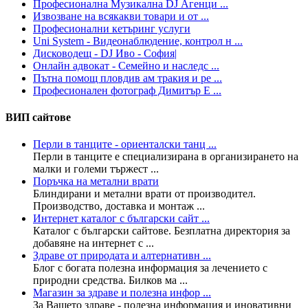
Професионална Музикална DJ Агенци ...
Извозване на всякакви товари и от ...
Професионални кетъринг услуги
Uni System - Видеонаблюдение, контрол н ...
Дисководещ - DJ Иво - София|
Онлайн адвокат - Семейно и наследс ...
Пътна помощ пловдив ам тракия и ре ...
Професионален фотограф Димитър Е ...
ВИП сайтове
Перли в танците - ориенталски танц ...
Перли в танците е специализирана в организирането на
малки и големи тържест ...
Поръчка на метални врати
Блиндирани и метални врати от производител.
Производство, доставка и монтаж ...
Интернет каталог с български сайт ...
Каталог с български сайтове. Безплатна директория за
добавяне на интернет с ...
Здраве от природата и алтернативн ...
Блог с богата полезна информация за лечението с
природни средства. Билков ма ...
Магазин за здраве и полезна инфор ...
За Вашето здраве - полезна информация и иновативни