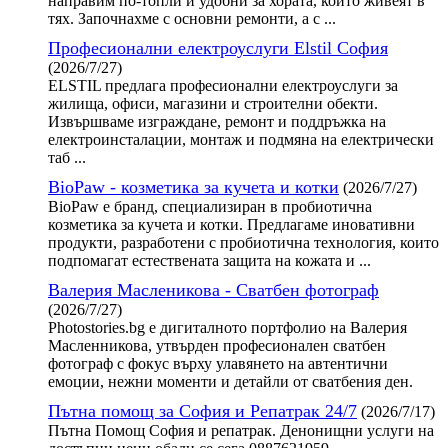
направим по-топли и удобни за хората, които живеят в
тях. Започнахме с основни ремонти, а с ...
Професионални електроуслуги Elstil София
(2026/7/27)
ELSTIL предлага професионални електроуслуги за
жилища, офиси, магазини и строителни обекти.
Извършваме изграждане, ремонт и поддръжка на
електроинсталации, монтаж и подмяна на електрически
таб ...
BioPaw - козметика за кучета и котки
(2026/7/27)
BioPaw е бранд, специализиран в пробиотична
козметика за кучета и котки. Предлагаме иновативни
продукти, разработени с пробиотична технология, които
подпомагат естествената защита на кожата и ...
Валерия Масленикова - Сватбен фотограф
(2026/7/27)
Photostories.bg е дигиталното портфолио на Валерия
Масленникова, утвърден професионален сватбен
фотограф с фокус върху улавянето на автентични
емоции, нежни моменти и детайли от сватбения ден.
Пътна помощ за София и Репатрак 24/7
(2026/7/17)
Пътна Помощ София и репатрак. Денонищни услуги на