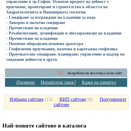
управление в гр.София. Основен предмет на дейност е
проучване, проектиране и строителство в областта на
Хидрогеологията и Инженерната геология.
- Сондиране за изграждане на кладенци за вода
- Анкерно и пилотно сондиране
- Прочистване на кладенци
- Рехабилитация, дезинфекция и обеззаразяване на кладенци
- Прочистване на кладенци
- Помпено оборудване,помпена арматура
- Геофизични проучвания, наземна и каротажна геофизика
- Проучвателно сондиране, планиране, управление и надзор на
сондажни дейности и други
321
потребителя посетиха този сайт
Промени
Неработещ линк?
Кажи на приятел
Избрани сайтове
(
23
)
ВИП сайтове
(
8
)
Популярните
сайтове
Най-новите сайтoве в каталога