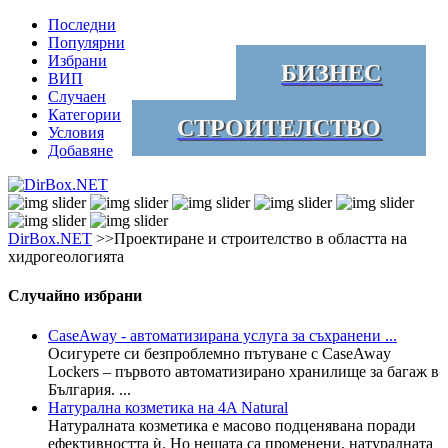
Последни
Популярни
Избрани
БИЗНЕС
ВИП
Случаен
Категории
СТРОИТЕЛСТВО
Условия
Добавяне
DirBox.NET
>>Проектиране и строителство в областта на
хидрогеологията
Случайно избрани
CaseAway - автоматизирана услуга за съхранени ...
Осигурете си безпроблемно пътуване с CaseAway
Lockers – първото автоматизирано хранилище за багаж в
България. ...
Натурална козметика на 4A Natural
Натуралната козметика е масово подценявана поради
ефективността ѝ. Но нещата са променени, натуралната