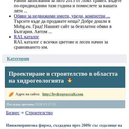
Ранни записвания за лято 2013 от Лоял Травел. Бъдете
по-придвидливи тази година и помислете за вашата
лятн ...
Обяви за недвижими имоти, уреди, компютри ...
Търсите къде да продавате неща? Добре дошли в
Mobg.eu. Град! Нашият сайт за безплатни обяви в
България. Автом ...
RAL каталог
RAL каталог с всички цветове и лесен начин за
сравняването им.
Категории
Проектиране и строителство в областта
на хидрогеологията
http://hydrogeocraft.com
Адрес на сайта:
Последна промяна
2016/5/3 17:15
Бизнес
Строителство
Иинженерингова фирма, създадена през 2009г със седалище на