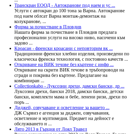
Транскран ЕООД - Автокранове под наем и ус ...
Услуги с автокран до 100 тона за Варна. Автокранове
под наем облсат Варна монтаж-демонтаж на
колукранове, ...
Фирма за почистване в Пловдив
Нашата фирма за почистване в Пловдив предлага
професионални услуги на високо ниво, насочени към
задово ...
Кроасан - френски кроасани с неповторим вк ...
Традиционни френски хлебни изделия, произведени по
класическа френска технология, с постоянно качеств ...
Откриване на ВИК течове без къртене с инфр ...
Откриване на скрити ВИК течове в тръбопроводи на
сгради и покрива без къртене. Предлагане на
комбиниран ...
Collectionkabo - Луксозни дрехи, дамски бански, др ...
Луксозни дрехи, бански 2018, дамски бански, детски
бански, комплекти мама и бебе, ленени ризи, дрехи по
поръ ...
Диджей, озвучаване и осветление за вашето ...
ДЖ Сървиз е агенция за диджеи, озвучавания,
осветление и мултимедия. Предмет на дейност е
обслужването н ...
Лято 2013 в Гърция от Лоял Травел