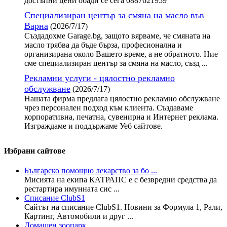
достъпни цени обади се сега 0887621959
Специализиран център за смяна на масло във
Варна
(2026/7/17)
Създадохме Garage.bg, защото вярваме, че смяната на
масло трябва да бъде бърза, професионална и
организирана около Вашето време, а не обратното. Ние
сме специализиран център за смяна на масло, създ ...
Рекламни услуги - цялостно рекламно
обслужване
(2026/7/17)
Нашата фирма предлага цялостно рекламно обслужване
чрез персонален подход към клиента. Създаваме
корпоративна, печатна, сувенирна и Интернет реклама.
Изграждаме и поддържаме Уеб сайтове.
Избрани сайтове
Българско помощно лекарство за бо ...
Мисията на екипа КАТРАПС е с безвредни средства да
рестартира имунната сис ...
Списание ClubS1
Сайтът на списание ClubS1. Новини за Формула 1, Рали,
Картинг, Автомобили и друг ...
Домашен зоопарк