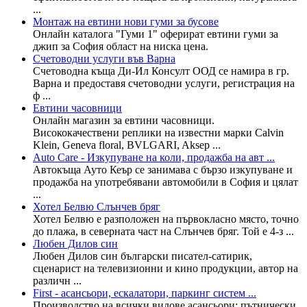
...
Монтаж на евтини нови гуми за бусове
Онлайн каталога "Гуми 1" оферират евтини гуми за
джип за София област на ниска цена.
Счетоводни услуги във Варна
Счетоводна къща Ди-Ил Консулт ООД се намира в гр.
Варна и предоставя счетоводни услуги, регистрация на
ф ...
Евтини часовници
Онлайн магазин за евтини часовници.
Висококачествени реплики на известни марки Calvin
Klein, Geneva floral, BVLGARI, Aksep ...
Auto Care - Изкупуване на коли, продажба на авт ...
Автокъща Ауто Кеър се занимава с бързо изкупуване и
продажба на употребявани автомобили в София и цялат
...
Хотел Белвю Слънчев бряг
Хотел Белвю е разположен на първокласно място, точно
до плажа, в северната част на Слънчев бряг. Той е 4-з ...
Любен Дилов син
Любен Дилов син български писател-сатирик,
сценарист на телевизионни и кино продукции, автор на
различн ...
First - асансьори, ескалатори, паркинг систем ...
Производство на всички видове асансьори: пътнически,