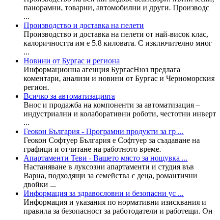
панорамни, товарни, автомобилни и други. Производс
...
Производство и доставка на пелети
Производство и доставка на пелети от най-висок клас,
калоричността им е 5.8 киловата. С изключително мног
...
Новини от Бургас и региона
Информационна агенция БургасНюз предлага
коментари, анализи и новини от Бургас и Черноморския
регион.
Всичко за автоматизацията
Внос и продажба на компоненти за автоматизация –
индустриални и колаборативни роботи, честотни инверт
...
Геокон България - Програмни продукти за гр ...
Геокон Софтуер България е Софтуер за създаване на
графици и отчитане на работното време.
Апартаменти Теви - Вашето място за нощувка ...
Настаняване в луксозни апартаменти и студия във
Варна, подходящи за семейства с деца, романтични
двойки ...
Информация за здравословни и безопасни ус ...
Информация и указания по нормативни изисквания и
правила за безопасност за работодатели и работещи. Он
...