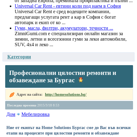
от западна Европа, преминала профилактика и пълни ...
Universal Car Rent - евтини коли под наем в София
Universal Car Rent е сред водещите компании,
предлагащи услугата рент а кар в София с богат
автопарк и екип от ко ...
Гуми, масла, филтри, акумулатори, течности ...
ZimniGumi.com е специализиран онлайн магазин за
зимни, летни и всесезонни гуми за леки автомобили,
SUV, 4x4 и леко ...
Категории
Професионални цялостни ремонти и
обзавеждане за Бургас
http://homesolutions.bg/
Адрес на сайта:
Последна промяна
2015/3/18 8:53
Дом
Мебелировка
Ние от екипът на Home Solutions Бургас сме до Вас във всички
етапи на процесите при цялостни ремонти и обзавеждане