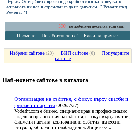
Бургас. От идейните проекти до крайното изпълнение, като
основната ни цел и стремежи са да не допуснем: " Ремонт след
Ремонта ”!
390
потребителя посетиха този сайт
Промени
Неработещ линк?
Кажи на приятел
Избрани сайтове
(
23
)
ВИП сайтове
(
8
)
Популярните
сайтове
Най-новите сайтoве в каталога
Организация на събития, с фокус върху сватби и
фирмени партита
(2026/7/27)
Vodesht.com е бизнес, специализиран в професионално
водене и организация на събития, с фокус върху сватби,
фирмени партита, корпоративни събития, изнесени
ритуали, юбилеи и тиймбилдинги. Лицето за ...