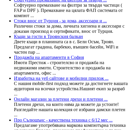
Софтуерно премахване на филтри за твърди частици (
FAP и DPF ). Премахване на цялата ФАП системата от
компют ...
Стоки внос от Турция - за дома, аксесоари и ...
Различни стоки за дома, личната хигиена и аксесоари с
доказан произход и сертификати, внос от Турция.
Къщи за гости в Троянския балкан
Двете къщи в планината са в с. Бели Осъм, Троян.
Предлагат градина, барбекю, външен басейн, WiFi и
частен пар ...
Продажба на апартаменти в София
Имоти Престиж - строителсво и продажба на
недвижими имоти. Строителство и продажба на
апартаменти, офис ...
Изработка на уеб сайтове и мобилни прилож ...
С нашия mobile-first подход можете да достигнете вашата
аудитория на всички устройства.Нашият екип за разраб
...
Онлайн магазин за плетени дрехи и плетени ...
Плетени дрехи, на които няма да можете да устоите!
Разгледайте нашата колекция от избрани дамски плетен
...
Про Сълюшънс - качествена техника с 6/12 мес ...
Предлагаме употребявана маркова компютърна техника