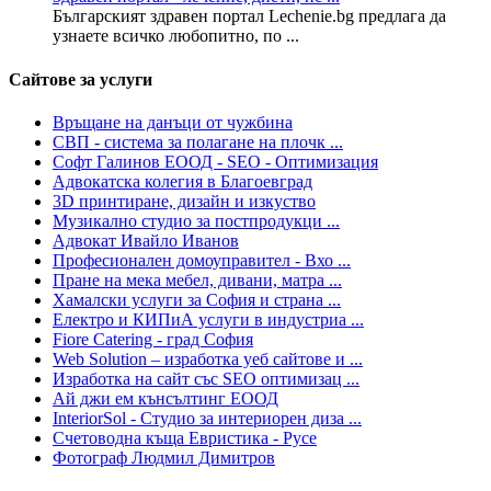
Българският здравен портал Lechenie.bg предлага да
узнаете всичко любопитно, по ...
Сайтове за услуги
Връщане на данъци от чужбина
СВП - система за полагане на плочк ...
Софт Галинов ЕООД - SEO - Oптимизация
Адвокатска колегия в Благоевград
3D принтиране, дизайн и изкуство
Музикално студио за постпродукци ...
Адвокат Ивайло Иванов
Професионален домоуправител - Вхо ...
Пране на мека мебел, дивани, матра ...
Хамалски услуги за София и страна ...
Eлектро и КИПиА услуги в индустриа ...
Fiore Catering - град София
Web Solution – изработка уеб сайтове и ...
Изработка на сайт със SEO оптимизац ...
Ай джи ем кънсълтинг ЕООД
InteriorSol - Студио за интериорен диза ...
Счетоводна къща Евристика - Русе
Фотограф Людмил Димитров