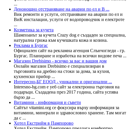
...
Денонощно отстраняване на аварии по ел и В ...
Вик ремонти и услуги, отстраняване на аварии по ел и
ВиК инсталации, услуги от водопроводчик и електроте
...
Козметика за кучета
Шампоанът за кучета Crazy dog е създаден за специална,
натурална грижа към кучешката кожа и козина.
Реклама в Бургас
Официален сайт на рекламна агенция Слънчогледи - гр.
Бургас. Планиране и изработка на всички видове печа ...
Магазин Drebisimo - всичко за вас и вашия дом
Онлайн магазин Drebisimo е специализиран в
търговията на дребно на стоки за дома, за кухня,
кухненски прибор ...
Интересно-БГ ЕООД - уникални и оригинални ...
Interesno-bg.com е уеб сайт за електронна търговия на
подаръци. Създадена през 2017 година, сайта успява
бързо да ...
Витамини - информация и съвети
Сайтът vitamini.org се фокусира върху информация за
витамини, минерали и здравословно хранене. Там могат
да с ...
Хотел Екстрийм в Пампорово
Хотел Екстрийм, Пампорово предлага комфортно