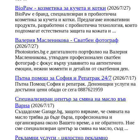
BioPaw - козметика за кучета и котки
(2026/7/27)
BioPaw е бранд, специализиран в пробиотична
козметика за кучета и котки. Предлагаме иновативни
продукти, разработени с пробиотична технология, които
подпомагат естествената защита на кожата и ...
Валерия Масленикова - Сватбен фотограф
(2026/7/27)
Photostories.bg е дигиталното портфолио на Валерия
Масленникова, утвърден професионален сватбен
фотограф с фокус върху улавянето на автентични
емоции, нежни моменти и детайли от сватбения ден.
Пътна помощ за София и Репатрак 24/7
(2026/7/17)
Пътна Помощ София и репатрак. Денонищни услуги на
достъпни цени обади се сега 0887621959
Специализиран център за смяна на масло във
Варна
(2026/7/17)
Създадохме Garage.bg, защото вярваме, че смяната на
масло трябва да бъде бърза, професионална и
организирана около Вашето време, а не обратното. Ние
сме специализиран център за смяна на масло, създ ...
Рекламни услуги - цялостно рекламно