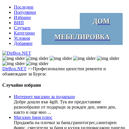
Последни
Популярни
Избрани
ДОМ
ВИП
Случаен
Категории
МЕБЕЛИРОВКА
Условия
Добавяне
DirBox.NET
>>Професионални цялостни ремонти и
обзавеждане за Бургас
Случайно избрани
Интернет магазин за подаръци
Добре дошли във 4gift. Тук ви предоставяме
разнообразие от подаръци за рожден ден, имен ден,
както и още мно ...
Магазин баня плюс
Продажба на плочки за баня,гранитогрес,санитарен
фаянс, смесители за баня и кухня,хидромасажни панели,