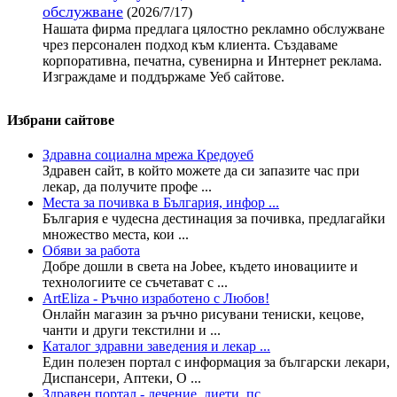
обслужване
(2026/7/17)
Нашата фирма предлага цялостно рекламно обслужване
чрез персонален подход към клиента. Създаваме
корпоративна, печатна, сувенирна и Интернет реклама.
Изграждаме и поддържаме Уеб сайтове.
Избрани сайтове
Здравна социална мрежа Кредоуеб
Здравен сайт, в който можете да си запазите час при
лекар, да получите профе ...
Места за почивка в България, инфор ...
България е чудесна дестинация за почивка, предлагайки
множество места, кои ...
Обяви за работа
Добре дошли в света на Jobee, където иновациите и
технологиите се съчетават с ...
ArtEliza - Ръчно изработено с Любов!
Онлайн магазин за ръчно рисувани тениски, кецове,
чанти и други текстилни и ...
Каталог здравни заведения и лекар ...
Един полезен портал с информация за български лекари,
Диспансери, Аптеки, О ...
Здравен портал - лечение, диети, пс ...