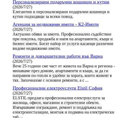
Персонализирани подаръчни кошници и кутии
(2026/7/27)
Елегантни и персонализирани подаръчни кошници и
кутии подходящи за всеки повод.
Агенция за недвижими имоти - К2-Имоти
(2026/7/27)
Актуални обяви за имоти. Професионално съдействие
при покупка, продажба и наем на апартаменти, къщи и
бизнес имоти. Богат набор от услуги касаещи различни
видове недвижими имоти.
Ремонти и довършителни работи във Варна
(2026/7/27)
Вече 25 години сме част от живота на Варна и региона -
минаваме през домове, апартаменти и къщи, за да ги
направим по-топли и удобни за хората, които живеят в
тях. Започнахме с основни ремонти, а с ...
Професионални електроуслуги Elstil София
(2026/7/27)
ELSTIL предлага професионални електроуслуги за
жилища, офиси, магазини и строителни обекти.
Извършваме изграждане, ремонт и поддръжка на
електроинсталации, монтаж и подмяна на електрически
таб ...