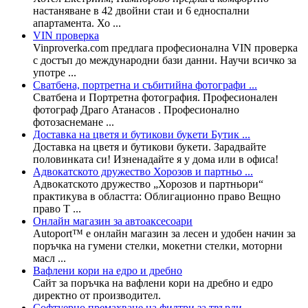
настаняване в 42 двойни стаи и 6 едноспални
апартамента. Хо ...
VIN проверка
Vinproverka.com предлага професионална VIN проверка
с достъп до международни бази данни. Научи всичко за
употре ...
Сватбена, портретна и събитийна фотографи ...
Сватбена и Портретна фотография. Професионален
фотограф Драго Атанасов . Професионално
фотозаснемане ...
Доставка на цветя и бутикови букети Бутик ...
Доставка на цветя и бутикови букети. Зарадвайте
половинката си! Изненадайте я у дома или в офиса!
Адвокатското дружество Хорозов и партньо ...
Адвокатското дружество „Хорозов и партньори“
практикува в областта: Облигационно право Вещно
право Т ...
Онлайн магазин за автоаксесоари
Autoport™ e онлайн магазин за лесен и удобен начин за
поръчка на гумени стелки, мокетни стелки, моторни
масл ...
Вафлени кори на едро и дребно
Сайт за поръчка на вафлени кори на дребно и едро
директно от производител.
Софтуерно премахване на филтри за твърди ...