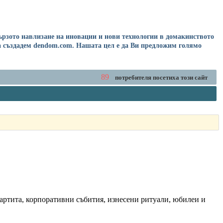
Бързото навлизане на иновации и нови технологии в домакинството
а създадем dendom.com. Нашата цел е да Ви предложим голямо
89
потребителя посетиха този сайт
партита, корпоративни събития, изнесени ритуали, юбилеи и