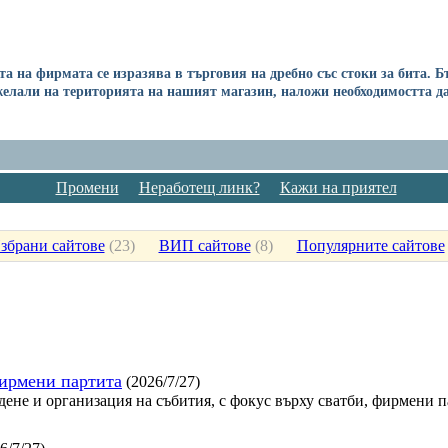
та на фирмата се изразява в търговия на дребно със стоки за бита. 
желали на територията на нашият магазин, наложи необходимостта д
Промени
Неработещ линк?
Кажи на приятел
збрани сайтове
(
23
)
ВИП сайтове
(
8
)
Популярните сайтове
фирмени партита
(2026/7/27)
дене и организация на събития, с фокус върху сватби, фирмени 