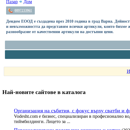
Пазар
Дом
0897233961
Дендом ЕООД е създадена през 2010 година в град Варна. Дейност
и невъзможността да представим всички артикули, които бихме 
разнообразие от качественни артикули на достъпни цени.
И
Най-новите сайтoве в каталога
Организация на събития, с фокус върху сватби и 
Vodesht.com е бизнес, специализиран в професионално во
тиймбилдинги. Лицето за ...
Персонализирани подаръчни кошници и кутии