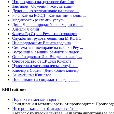
Изграждане, спа, центрове басейни
Зангадор - Обучения, консултации, ...
Денонощно отстраняване на течове ...
Роял Клима ЕООД - Климатици и клим ...
Медиябокс - рекламни услуги
Дир - Доорс - продажба на входни и и ...
Хамали Люлин
Фирма Ер Строй Ремонти - изолация
Служба по трудова медицина М-КОНС ...
Ние поддържаме Вашата градина
Система за нивелиране на плочки Pey ...
Вътрешни и външни ремонти и подоб ...
Онлайн адвокат Ина Въндева квалиф ...
Счетоводство от ЕР Джи Консулт
Цялостна и частична пясъкоструйн ...
Ключар в София - Денонощен ключар
Анимейшън Юнивърс
Почистване на сондажи за вода, дос ...
ВИП сайтове
Поръчка на метални врати
Блиндирани и метални врати от производител. Производст
Интернет каталог с български сайт ...
Каталог с български сайтове. Безплатна директория за доба