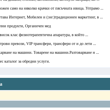
ложен само на няколко крачки от пясъчната ивица. Ултрамо ...
тава Интернет, Мобилен и (:не:)традиционен маркетинг, в ...
елни продукти, Органичен мед
исок клас физиотерапевтична апаратура, в който ...
ови превози, VIP трансфери, трансфери от и до лети ...
рване на машини. Товарене на машини.Разтоварване н ...
ес каталог за обредни услуги.
ма