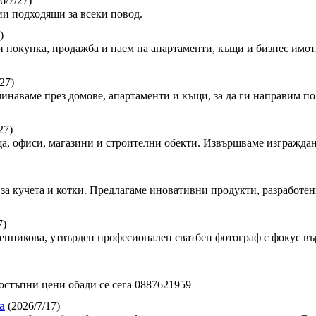
6/7/27)
и подходящи за всеки повод.
)
 покупка, продажба и наем на апартаменти, къщи и бизнес имот
27)
минаваме през домове, апартаменти и къщи, за да ги направим по-
27)
, офиси, магазини и строителни обекти. Извършваме изграждан
за кучета и котки. Предлагаме иновативни продукти, разработен
7)
сленникова, утвърден професионален сватбен фотограф с фокус в
стъпни цени обади се сега 0887621959
а
(2026/7/17)