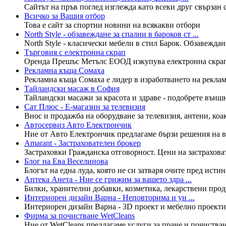
Сайтът на пръв поглед изглежда като всеки друг свързан с
Всичко за Вашия отбор
Това е сайт за спортни новини на всякакви отбори
North Style - обзавеждане за спални в бароков ст ...
North Style - класически мебели в стил Барок. Обзавеждане
Търговия с електронна скрап
Оренда Прешъс Метълс ЕООД изкупува електронна скрап. Р
Рекламна къща Сомаха
Рекламна къща Сомаха е лидер в изработването на рекламн
Тайландски масаж в София
Тайландски масажи за красота и здраве - подобрете външни
Сат Плюс - E-магазин за телевизия
Внос и продажба на оборудване за телевизия, антени, коак
Автосервиз Авто Електрончик
Ние от Авто Електрончик предлагаме бързи решения на вс
Amarant - Застрахователен брокер
Застраховки Гражданска отговорност. Цени на застрахова
Блог на Ева Веселинова
Блогът на една луда, която не си затваря очите пред истин
Аптека Анета - Ние се грижим за вашето здра ...
Билки, хранителни добавки, козметика, лекарствени проду
Интериорен дизайн Варна - Неповторима и ун ...
Интериорен дизайн Варна - 3D проект и мебелно проектир
Фирма за почистване WetCleans
Ние от WetCleans предлагаме услуги за пране и почистване