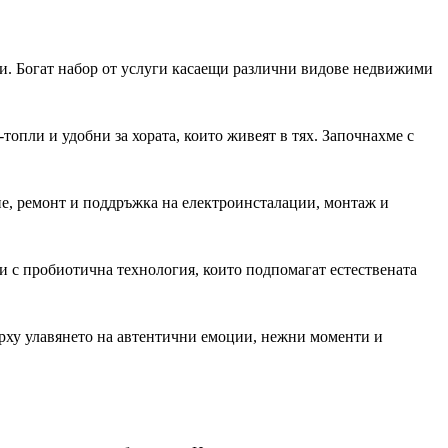
и. Богат набор от услуги касаещи различни видове недвижими
топли и удобни за хората, които живеят в тях. Започнахме с
е, ремонт и поддръжка на електроинсталации, монтаж и
и с пробиотична технология, които подпомагат естествената
ърху улавянето на автентични емоции, нежни моменти и