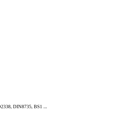
338, DIN8735, BS1 ...