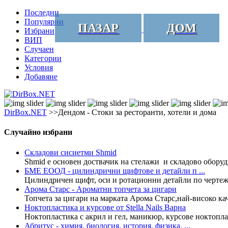
Последни
Популярни
ПАЗАР
ДОМ
Избрани
ВИП
Случаен
Категории
Условия
Добавяне
DirBox.NET
>>Дендом - Стоки за ресторанти, хотели и дома
Случайно избрани
Складови сисиетми Shmid
Shmid е основен доствачик на стелажи и складово оборуд
БМЕ ЕООД - цилиндрични щифтове и детайли п ...
Цилиндричен щифт, оси и ротационни детайли по чертеж
Арома Старс - Ароматни топчета за цигари
Топчета за цигари на марката Арома Старс,най-високо кач
Ноктопластика и курсове от Stella Nails Варна
Ноктопластика с акрил и гел, маникюр, курсове ноктопл
Абритус - химия, биология, история, физика, ...