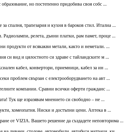
 образование, но постепенно придобива своя собс ...
 за спалня, трапезария и кухня в бароков стил. Италиа ...
адиолампи, релета, дънни платки, рам памет, проце ...
и продукти от всякакви метали, както и неметали. ...
я си вид и цялостното си здраве с тайландските м ...
сиален кабел, конвертори, приемници, кабел за ин ...
еки проблем свързан с електрооборудването на авт ...
телните компании. Сравни всички оферти гражданс ...
ата! Тук ще изразявам мнението си свободно – не ...
кти, хомеопатия. Ниски и достъпни цени. Аптека в ...
ане от VIZIA. Вашето решение да създадете неповторима ...
 на дивани, столове, автомобили, автобуси матраци, ки ...