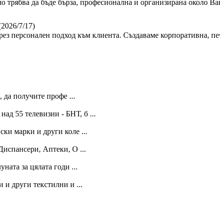
ло трябва да бъде бърза, професионална и организирана около Ва
(2026/7/17)
ез персонален подход към клиента. Създаваме корпоративна, пе
, да получите профе ...
ад 55 телевизии - БНТ, б ...
ки марки и други коле ...
Диспансери, Аптеки, О ...
ната за цялата годи ...
 и други текстилни и ...