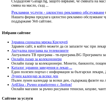
Създадохме Garage.bg, защото вярваме, че смяната на мас
смяна на масло, създ ...
Рекламни услуги - цялостно рекламно обслужване
Нашата фирма предлага цялостно рекламно обслужване чр
поддържаме Уеб сайтове.
Избрани сайтове
Здравна социална мрежа Кредоуеб
Здравен сайт, в който можете да си запазите час при лекар
Актуална програма на телевизиите
Актуалната ТВ програма - тв-програма.BG Програмата за н
Онлайн пазар за колекционери
Онлайн пазар за колекционери. Монети, банкноти, пощенс
Каталог здравни заведения и лекар ...
Един полезен портал с информация за български лекари, 
Лунен календар за всеки ден
Пълен лунен календар за всеки ден, съдържащ фазите на лу
ArtEliza - Ръчно изработено с Любов!
Онлайн магазин за ръчно рисувани тениски, кецове, чанти
Сайтове за услуги