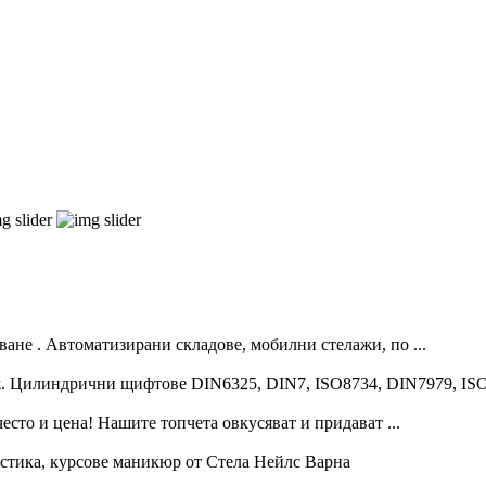
ване . Автоматизирани складове, мобилни стелажи, по ...
. Цилиндрични щифтове DIN6325, DIN7, ISO8734, DIN7979, ISO2
есто и цена! Нашите топчета овкусяват и придават ...
астика, курсове маникюр от Стела Нейлс Варна