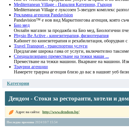
Mediterranean Village - Паралия Катерини, Гърция
Mediterranean Village е луксозен 5-звезден комплекс разпо
Рекламна агенция Pandavision
Pandavision™ е нов вид Маркетингова агенция, която съче
Био мед
Онлайн магазин за продажба на Био мед, Биологични пч
Physio Be Active - кинезитерапия, физиотерапия
Кабинет по кинезитерапия и рехабилитация, оборудван с в
Travel Transport - транспортни услуги
Предлагаме широка гама от услуги, включително таксиметр
Специализирано преместване на тежки маши ...
Преместване на тежки машини. Вкарване на машини. Изка
Траурни агенции
Намерете траурна агенция близо до вас в нашият уеб бизн
Категории
Дендом - Стоки за ресторанти, хотели и до
http://www.dendom.bg/
Адрес на сайта:
Последна промяна
2024/10/7 15:54