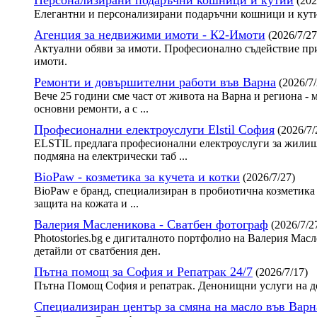
(202
Елегантни и персонализирани подаръчни кошници и кути
Агенция за недвижими имоти - К2-Имоти
(2026/7/27
Актуални обяви за имоти. Професионално съдействие при
имоти.
Ремонти и довършителни работи във Варна
(2026/7/
Вече 25 години сме част от живота на Варна и региона - 
основни ремонти, а с ...
Професионални електроуслуги Elstil София
(2026/7/
ELSTIL предлага професионални електроуслуги за жилища
подмяна на електрически таб ...
BioPaw - козметика за кучета и котки
(2026/7/27)
BioPaw е бранд, специализиран в пробиотична козметика 
защита на кожата и ...
Валерия Масленикова - Сватбен фотограф
(2026/7/2
Photostories.bg е дигиталното портфолио на Валерия Ма
детайли от сватбения ден.
Пътна помощ за София и Репатрак 24/7
(2026/7/17)
Пътна Помощ София и репатрак. Денонищни услуги на до
Специализиран център за смяна на масло във Варн