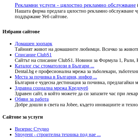
Рекламни услуги - цялостно рекламно обслужване
Нашата фирма предлага цялостно рекламно обслужване чр
поддържаме Уеб сайтове.
Избрани сайтове
Домашен зоопарк
Тайният живот на домашните любимци. Всичко за животнит
Списание ClubS1
Сайтът на списание ClubS1. Новини за Формула 1, Рали, К
Каталог със стоматолози в Българи ...
Dental.bg е професионална мрежа за зъболекари, зъботехн
Места за почивка в България, инфор ...
България е чудесна дестинация за почивка, предлагайки мн
Здравна социална мрежа Кредоуеб
Здравен сайт, в който можете да си запазите час при лекар
Обяви за работа
Добре дошли в света на Jobee, където иновациите и технол
Сайтове за услуги
Визерис Студио
Stroyrent - строителна техника под нае ...