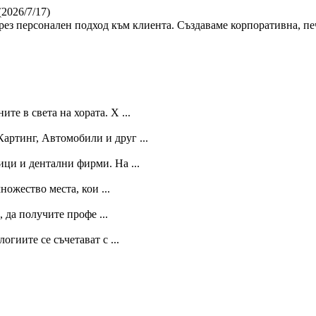
(2026/7/17)
ез персонален подход към клиента. Създаваме корпоративна, пе
е в света на хората. Х ...
артинг, Автомобили и друг ...
ици и дентални фирми. На ...
ожество места, кои ...
, да получите профе ...
огиите се съчетават с ...