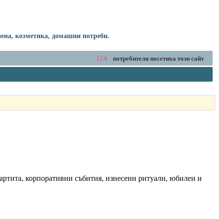
ена, козметика, домашни потреби.
114
потребителя посетиха този сайт
партита, корпоративни събития, изнесени ритуали, юбилеи и