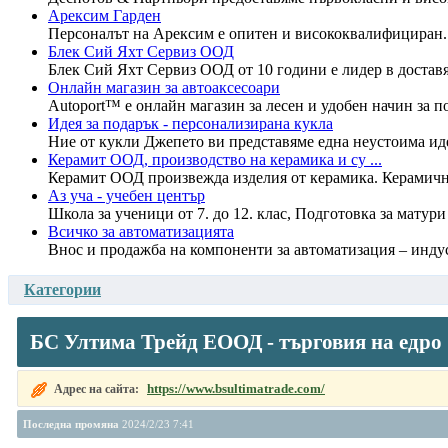
Арексим Гарден
Персоналът на Арексим е опитен и висококвалифициран. Ф
Блек Сий Яхт Сервиз ООД
Блек Сий Яхт Сервиз ООД от 10 години е лидер в доставя
Онлайн магазин за автоаксесоари
Autoport™ e онлайн магазин за лесен и удобен начин за п
Идея за подарък - персонализирана кукла
Ние от кукли Джепето ви представяме една неустоима идея
Керамит ООД, производство на керамика и су ...
Керамит ООД произвежда изделия от керамика. Керамични 
Аз уча - учебен център
Школа за ученици от 7. до 12. клас, Подготовка за матур
Всичко за автоматизацията
Внос и продажба на компоненти за автоматизация – индус
Категории
БС Ултима Трейд ЕООД - търговия на едро
https://www.bsultimatrade.com/
Адрес на сайта:
Последна промяна
2024/2/23 7:41