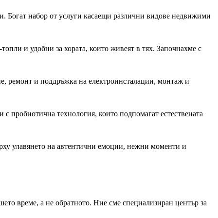
и. Богат набор от услуги касаещи различни видове недвижими
топли и удобни за хората, които живеят в тях. Започнахме с
е, ремонт и поддръжка на електроинсталации, монтаж и
и с пробиотична технология, които подпомагат естествената
ърху улавянето на автентични емоции, нежни моменти и
шето време, а не обратното. Ние сме специализиран център за