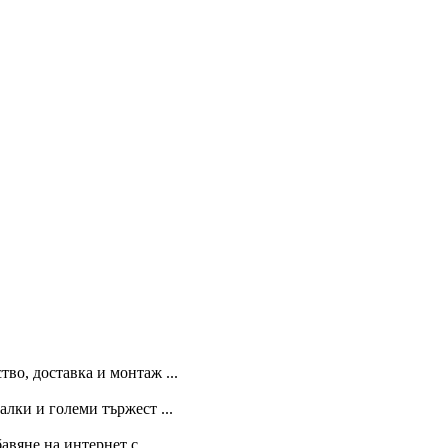
во, доставка и монтаж ...
лки и големи тържест ...
вяне на интернет с ...