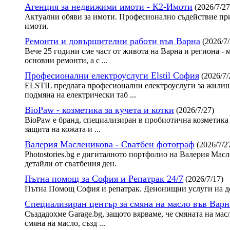
Агенция за недвижими имоти - К2-Имоти
(2026/7/27
Актуални обяви за имоти. Професионално съдействие при
имоти.
Ремонти и довършителни работи във Варна
(2026/7/
Вече 25 години сме част от живота на Варна и региона - 
основни ремонти, а с ...
Професионални електроуслуги Elstil София
(2026/7/
ELSTIL предлага професионални електроуслуги за жилища
подмяна на електрически таб ...
BioPaw - козметика за кучета и котки
(2026/7/27)
BioPaw е бранд, специализиран в пробиотична козметика 
защита на кожата и ...
Валерия Масленикова - Сватбен фотограф
(2026/7/2
Photostories.bg е дигиталното портфолио на Валерия Ма
детайли от сватбения ден.
Пътна помощ за София и Репатрак 24/7
(2026/7/17)
Пътна Помощ София и репатрак. Денонищни услуги на до
Специализиран център за смяна на масло във Варн
Създадохме Garage.bg, защото вярваме, че смяната на мас
смяна на масло, създ ...