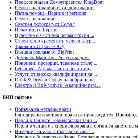
Професионален Домоуправител KingDom
Ремонт на покриви и хидроизолации
Пътна помощ - Перник и региона
Ремонт на покриви
Сватбен фотограф от София
Печатница в Бургас
Цялостна и частична пясъкоструйн ...
Строително - ремонтни услуги за гр ...
Трайкони-Строй ЕООД
Външна реклама от BigPrint
Домашен Майстор - Услуги за дома
Покривни прозорци, тавански стълб ...
LeCorner - Арт магазин и печатница
Услуги от високо квалифицирани ха ...
Drink & Drive в София на добри цени
Електро и ВиК услуги. Аварийни рем ...
ВИП сайтове
Поръчка на метални врати
Блиндирани и метални врати от производител. Производст
Перли в танците - ориенталски танц ...
Перли в танците е специализирана в организирането на ма
Интернет каталог с български сайт ...
Каталог с български сайтове. Безплатна директория за доба