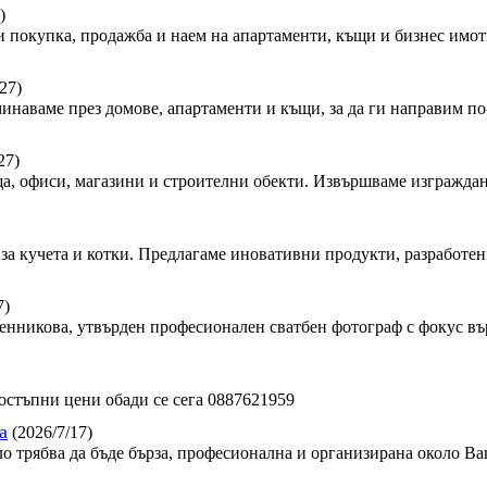
)
 покупка, продажба и наем на апартаменти, къщи и бизнес имот
27)
минаваме през домове, апартаменти и къщи, за да ги направим по-
27)
, офиси, магазини и строителни обекти. Извършваме изграждан
за кучета и котки. Предлагаме иновативни продукти, разработен
7)
сленникова, утвърден професионален сватбен фотограф с фокус в
стъпни цени обади се сега 0887621959
а
(2026/7/17)
ло трябва да бъде бърза, професионална и организирана около Ва