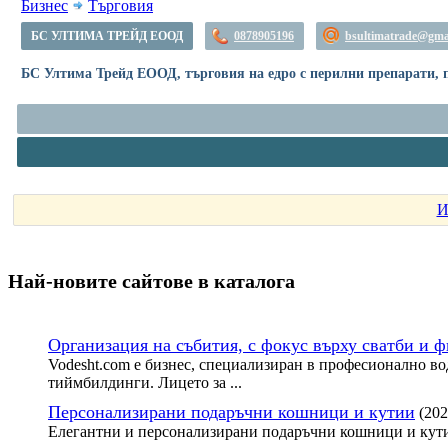
Бизнес
Търговия
БС УЛТИМА ТРЕЙД ЕООД
0878905196
bsultimatrade@gma
БС Ултима Трейд ЕООД, търговия на едро с перилни препарати, п
И
Най-новите сайтoве в каталога
Организация на събития, с фокус върху сватби и 
Vodesht.com е бизнес, специализиран в професионално во
тиймбилдинги. Лицето за ...
Персонализирани подаръчни кошници и кутии
(202
Елегантни и персонализирани подаръчни кошници и кути