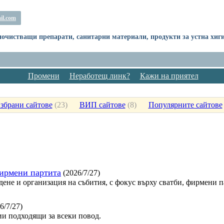
il.com
очистващи препарати, санитарни материали, продукти за устна хиги
Промени
Неработещ линк?
Кажи на приятел
збрани сайтове
(
23
)
ВИП сайтове
(
8
)
Популярните сайтове
фирмени партита
(2026/7/27)
дене и организация на събития, с фокус върху сватби, фирмени 
6/7/27)
и подходящи за всеки повод.