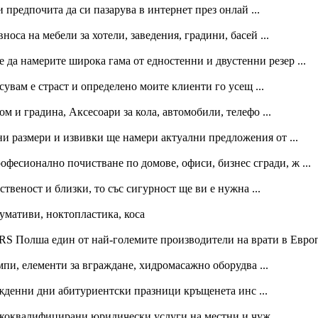
 предпочита да си пазарува в интернет през онлай ...
оса на мебели за хотели, заведения, градини, басей ...
же да намерите широка гама от едностенни и двустенни резер ...
сувам е страст и определено моите клиенти го усещ ...
м и градина, Аксесоари за кола, автомобили, телефо ...
ни размери и извивки ще намери актуални предложения от ...
фесионално почистване по домове, офиси, бизнес сгради, ж ...
твеност и близки, то със сигурност ще ви е нужна ...
сумативи, ноктопластика, коса
олша един от най-големите производители на врати в Европа
пи, елементи за вграждане, хидромасажно оборудва ...
ожденни дни абитуриентски празници кръщенета инс ...
коквалифицирани юридически услуги на местни и чуж ...