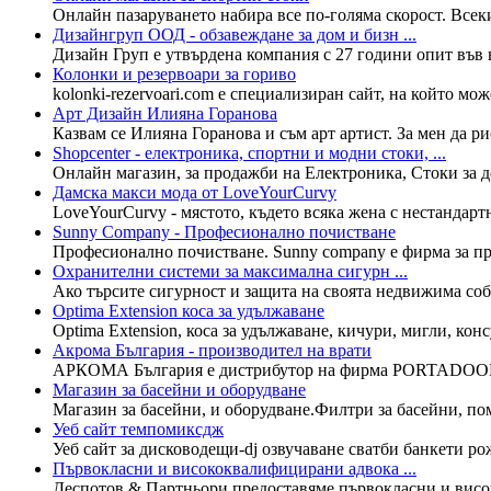
Онлайн пазаруването набира все по-голяма скорост. Всеки
Дизайнгруп ООД - обзавеждане за дом и бизн ...
Дизайн Груп е утвърдена компания с 27 години опит във вн
Колонки и резервоари за гориво
kolonki-rezervoari.com е специализиран сайт, на който мо
Арт Дизайн Илияна Горанова
Казвам се Илияна Горанова и съм арт артист. За мен да ри
Shopcenter - електроника, спортни и модни стоки, ...
Онлайн магазин, за продажби на Електроника, Стоки за до
Дамска макси мода от LoveYourCurvy
LoveYourCurvy - мястото, където всяка жена с нестандарт
Sunny Company - Професионално почистване
Професионално почистване. Sunny company е фирма за про
Охранителни системи за максимална сигурн ...
Ако търсите сигурност и защита на своята недвижима собс
Optima Extension коса за удължаване
Optima Extension, коса за удължаване, кичури, мигли, кон
Акрома България - производител на врати
АРКОМА България е дистрибутор на фирма PORTADOORS П
Магазин за басейни и оборудване
Магазин за басейни, и оборудване.Филтри за басейни, пом
Уеб сайт темпомиксдж
Уеб сайт за дисководещи-dj озвучаване сватби банкети р
Първокласни и висококвалифицирани адвока ...
Деспотов & Партньори предоставяме първокласни и висо