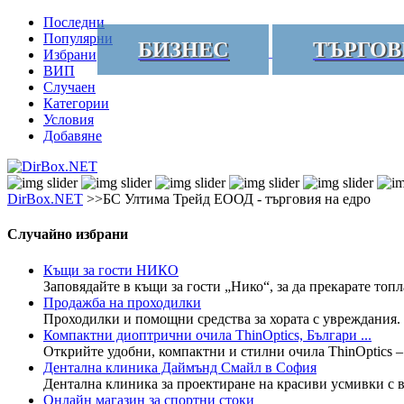
Последни
Популярни
БИЗНЕС
ТЪРГОВ
Избрани
ВИП
Случаен
Категории
Условия
Добавяне
DirBox.NET
>>БС Ултима Трейд ЕООД - търговия на едро
Случайно избрани
Къщи за гости НИКО
Заповядайте в къщи за гости „Нико“, за да прекарате топ
Продажба на проходилки
Проходилки и помощни средства за хората с увреждания.
Компактни диоптрични очила ThinOptics, Българи ...
Открийте удобни, компактни и стилни очила ThinOptics – 
Дентална клиника Даймънд Смайл в София
Дентална клиника за проектиране на красиви усмивки с в
Онлайн магазин за спортни стоки