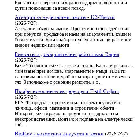
Елегантни и персонализирани подаръчни кошници и
кутии подходящи за всеки повод.
Агенция за недвижими имоти - К2-Имоти
(2026/7/27)
Актуални обяви за имоти. Професионално съдействие
при покупка, продажба и наем на апартаменти, къщи и
бизнес имоти. Богат набор от услуги касаещи различни
видове недвижими имоти.
Ремонти и довършителни работи във Варна
(2026/7/27)
Вече 25 години сме част от живота на Варна и региона -
минаваме през домове, апартаменти и къщи, за да ги
направим по-топли и удобни за хората, които живеят в
тях. Започнахме с основни ремонти, а с ...
Професионални електроуслуги Elstil София
(2026/7/27)
ELSTIL предлага професионални електроуслуги за
жилища, офиси, магазини и строителни обекти.
Извършваме изграждане, ремонт и поддръжка на
електроинсталации, монтаж и подмяна на електрически
таб ...
BioPaw - козметика за кучета и котки
(2026/7/27)