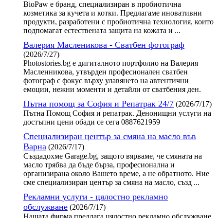
BioPaw е бранд, специализиран в пробиотична
козметика за кучета и котки. Предлагаме иновативни
продукти, разработени с пробиотична технология, които
подпомагат естествената защита на кожата и ...
Валерия Масленикова - Сватбен фотограф
(2026/7/27)
Photostories.bg е дигиталното портфолио на Валерия
Масленникова, утвърден професионален сватбен
фотограф с фокус върху улавянето на автентични
емоции, нежни моменти и детайли от сватбения ден.
Пътна помощ за София и Репатрак 24/7
(2026/7/17)
Пътна Помощ София и репатрак. Денонищни услуги на
достъпни цени обади се сега 0887621959
Специализиран център за смяна на масло във
Варна
(2026/7/17)
Създадохме Garage.bg, защото вярваме, че смяната на
масло трябва да бъде бърза, професионална и
организирана около Вашето време, а не обратното. Ние
сме специализиран център за смяна на масло, създ ...
Рекламни услуги - цялостно рекламно
обслужване
(2026/7/17)
Нашата фирма предлага цялостно рекламно обслужване