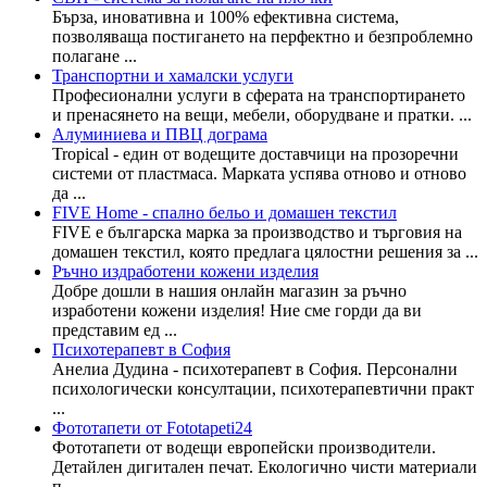
Бърза, иновативна и 100% ефективна система,
позволяваща постигането на перфектно и безпроблемно
полагане ...
Транспортни и хамалски услуги
Професионални услуги в сферата на транспортирането
и пренасянето на вещи, мебели, оборудване и пратки. ...
Алуминиева и ПВЦ дограма
Tropical - един от водещите доставчици на прозоречни
системи от пластмаса. Марката успява отново и отново
да ...
FIVE Home - спално бельо и домашен текстил
FIVE е българска марка за производство и търговия на
домашен текстил, която предлага цялостни решения за ...
Ръчно издработени кожени изделия
Добре дошли в нашия онлайн магазин за ръчно
изработени кожени изделия! Ние сме горди да ви
представим ед ...
Психотерапевт в София
Анелиа Дудина - психотерапевт в София. Персонални
психологически консултации, психотерапевтични практ
...
Фототапети от Fototapeti24
Фототапети от водещи европейски производители.
Детайлен дигитален печат. Екологично чисти материали
п ...