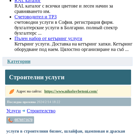
RAL каталог
RAL каталог с всички цветове и лесен начин за
сравняването им.
Счетоводител и ТРЗ
счетоводни услуги в София. регистрация фирм.
бухгалтерские услуги в Болгарии. полный спектр
бухгалтерс ...
Пълен набор от кетъринг услуги
Кетъринг услуги. Доставка на кетъринг хапки. Кетъринг
оборудване под наем. Цялостно организиране на съб ...
Категории
Строителни услуги
https://www.nikolovbetoni.com/
Адрес на сайта:
Последна промяна
2024/2/14 18:22
Услуги
Строителство
0876971670
услуги в строителния бизнес, шлайфан, щампован и драскан