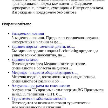
чрез персонален подход към клиента. Създаваме
корпоративна, печатна, сувенирна и Интернет реклама.
Изграждаме и поддържаме Уеб сайтове.
Избрани сайтове
Земеделски новини
Земеделски новини. Предоставя ежедневно актуална
информация и новини за фе ...
Здравен портал - лечение, диети, пс ...
Българският здравен портал Lechenie.bg предлага да
узнаете всичко любопитно, по ...
Здравен каталог
Пътевеодител сред Медицинските центрове,
специалисти в областта на диетол ...
Мединфо - първото общопопулярно с ...
Месечно издание, което достига до хиляди лекари,
специалисти от различни об ...
Актуална програма на телевизиите
Актуалната ТВ програма - тв-програма.BG Програмата
за над 55 телевизии - БНТ, б ...
Туристически забележителности
Пътеводител за всички световни туристически
забележителности и атракции! ...