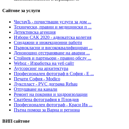
Сайтове за услуги
ЧистачЪ - почистващи услуги за дом ...
Технически, правни и медицински п ...
Детективска агенция
Избори САК 2020 - адвокатска колегия
Сондажни и инжекционни работи
Първокласни и висококвалифициран ...
Денонощно отстраняване на аварии ...
Стойнев и партньори - правно обслу ...
Weboz - Изработка на уеб сайт
Аутсорсинг на архитектура
Професионален фотограф в София - Е ...
Печати София - Modico
Лукспласт - PVC дограма Rehau
Отпушване на канали
Ремонт на покриви и хидроизолации
Сватбена фотография в Пловдив
Професионален фотограф - Краси Ив ...
Пътна помощ за Варна и региона
ВИП сайтове