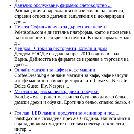
Данъчно обслужване, фирмено счетоводство ...
Разплащания и нареждания по изискване на клиента,
справки относно данъчни задължения и декларирани
дан ...
Пелети София - всичко за дървесните пелети
Peletisofia.com е дигитална платформа, която е посветена
на отоплението с дървесни пелети. В платформата може
д ...
Дендом - Стоки за ресторанти, хотели и дома
Дендом ЕООД е създадена през 2010 година в град
Варна. Дейността на фирмата се изразява в търговия на
дреб ...
Онлайн магазин за кафе и кафе машини
CoffeeDream.bg e онлайн магазин за кафе, кафе капсули
и кафе машини на водещи марки като Lavazza, Nescafe
Dolce Gusto, Illy, Nespres ...
Магазин за дамско бельо, дрехи и обувки
Ivon.bg - електронен магазин за бутиково дамско бельо,
дамски дрехи и обувки. Еротично бельо, спално бельо, е
...
Гел лак, LED лампи, продукти за маникюр и пед ...
nailsbg.com е създадена през 2016 година. Нашата мисия
е да задоволим нуждите на голям спектър от клиенти,
интер ...