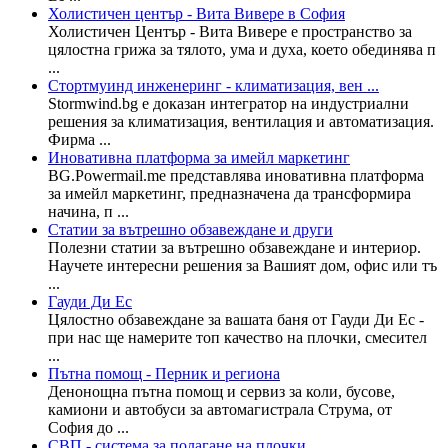
Холистичен център - Вита Вивере в София
Холистичен Център - Вита Вивере е пространство за
цялостна грижа за тялото, ума и духа, което обединява п
...
Стортмуинд инженеринг - климатизация, вен ...
Stormwind.bg е доказан интегратор на индустриални
решения за климатизация, вентилация и автоматизация.
Фирма ...
Иновативна платформа за имейл маркетинг
BG.Powermail.me представлява иновативна платформа
за имейл маркетинг, предназначена да трансформира
начина, п ...
Статии за вътрешно обзавеждане и други
Полезни статии за вътрешно обзавеждане и интериор.
Научете интересни решения за Вашият дом, офис или тъ
...
Гауди Ди Ес
Цялостно обзавеждане за вашата баня от Гауди Ди Ес -
при нас ще намерите топ качество на плочки, смесител
...
Пътна помощ - Перник и региона
Денонощна пътна помощ и сервиз за коли, бусове,
камиони и автобуси за автомагистрала Струма, от
София до ...
СВП - система за полагане на плочки