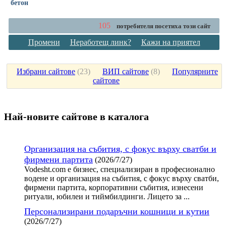
бетон
105
потребителя посетиха този сайт
Промени
Неработещ линк?
Кажи на приятел
Избрани сайтове
(
23
)
ВИП сайтове
(
8
)
Популярните
сайтове
Най-новите сайтoве в каталога
Организация на събития, с фокус върху сватби и
фирмени партита
(2026/7/27)
Vodesht.com е бизнес, специализиран в професионално
водене и организация на събития, с фокус върху сватби,
фирмени партита, корпоративни събития, изнесени
ритуали, юбилеи и тиймбилдинги. Лицето за ...
Персонализирани подаръчни кошници и кутии
(2026/7/27)