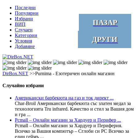
Последни
Популярни
Избрани
ПАЗАР
ВИП
Случаен
Категории
ДРУГИ
Условия
Добавяне
DirBox.NET
>>Purnima - Езотеричен онлайн магазин
Случайно избрани
Американски барбекюта на газ и ток директ ...
Char-Broil Американски барбекюта със златен медал за
технологията Tru infrared. Качество и стил за Вашия дом
и гра ...
Pcmall – Онлайн магазин за Хардуер и Перифер ...
Pcmall – Онлайн магазин за Хардуер и Периферия.
Всичко за Вашия компютър – Сглоби си PC Всичко за
един геймъ ...