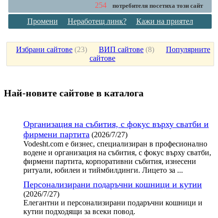
254
потребителя посетиха този сайт
Промени
Неработещ линк?
Кажи на приятел
Избрани сайтове
(
23
)
ВИП сайтове
(
8
)
Популярните
сайтове
Най-новите сайтoве в каталога
Организация на събития, с фокус върху сватби и
фирмени партита
(2026/7/27)
Vodesht.com е бизнес, специализиран в професионално
водене и организация на събития, с фокус върху сватби,
фирмени партита, корпоративни събития, изнесени
ритуали, юбилеи и тиймбилдинги. Лицето за ...
Персонализирани подаръчни кошници и кутии
(2026/7/27)
Елегантни и персонализирани подаръчни кошници и
кутии подходящи за всеки повод.