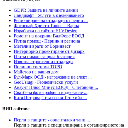
GDPR Защита на личните данни
Ландшафт - Услуги в озеленяването
Рециклиране на отпадъци от черни ...
Фотограф Христо Ташев – Варна
Изработка на сайт от SLVDesign
Ремонт на покриви ВалФорс ЕООД
Пътна помощ - Перник и региона
Метални врати от Боринвест
Интериорно проектиране от Дизарх
Пътна помощ за цяла България
Извозва строителни отпадъци
Поливни системи ТОРО
Майстор на вашия дом
Бул-Марк ООД - изграждане на елект ...
GeoUslugi - Геодезически услуги
Акаунт Плюс Минус ЕООД - Счетоводн ...
Сватбена фотография и видеозасне ...
Катя Петрова, Тета сесия Тетахийл ...
ВИП сайтове
Перли в танците - ориенталски танц ...
Перли в танците е специализирана в организирането на