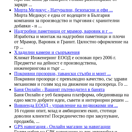
зарядн ...
Мирта Медикус - Натурални, безопасни и ефи ...
Мирта Медикус е една от водещите в България
компании за производство и търговия с хранителни
добавки - н ...
Надгробни паметници от мрамор, варовик и г ...
Изработка и монтаж на надгробни паметници и плочи
от Мрамор, Варовик и Гранит. Цялостно оформление на
гр ...
Хладилни камери и съоръжения
Климат Инженеринг ЕООД е основан през 2006 г.
Предметът на дейност е производствена,
инженерингова и търг ...
Покривни прозорци, тавански стълби и монт ...
Покривни прозорци с превъзходно качество, със здрави
механизми и голям ход на движение на прозореца. Го ...
Баня Онлайн - Вашият пътеводител в банята
Баня Онлайн е уеб базирана платформа, обединяваща на
едно място добрите идеи, съвети и интериорни решен ...
Вивиенда ЕООД - управление на недвижими им ...
16 години опит, млад и амбициозен екип, стотици
доволни клиенти! Посредничество при закупуване,
продажба, ...
GPS навигация - Онлайн магазин за навигации
Голям избор на GPS навигации за лек автомобил и