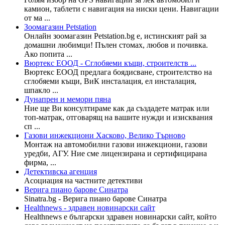
камион, таблети с навигация на ниски цени. Навигации
от ма ...
Зоомагазин Petstation
Онлайн зоомагазин Petstation.bg e, истинският рай за
домашни любимци! Пълен стомах, любов и почивка.
Ако попита ...
Вюртекс ЕООД - Сглобяеми къщи, строителств ...
Вюртекс ЕООД предлага боядисване, строителство на
сглобяеми къщи, ВиК инсталация, ел инсталация,
шпакло ...
Дунапрен и мемори пяна
Ние ще Ви консултираме как да създадете матрак или
топ-матрак, отговарящ на вашите нужди и изисквания
сп ...
Газови инжекциони Хасково, Велико Търново
Монтаж на автомобилни газови инжекциони, газови
уредби, АГУ. Ние сме лицензирана и сертифицирана
фирма, ...
Детективска агенция
Асоциация на частните детективи
Верига пиано барове Синатра
Sinatra.bg - Верига пиано барове Синатра
Healthnews - здравен новинарски сайт
Healthnews е български здравен новинарски сайт, който