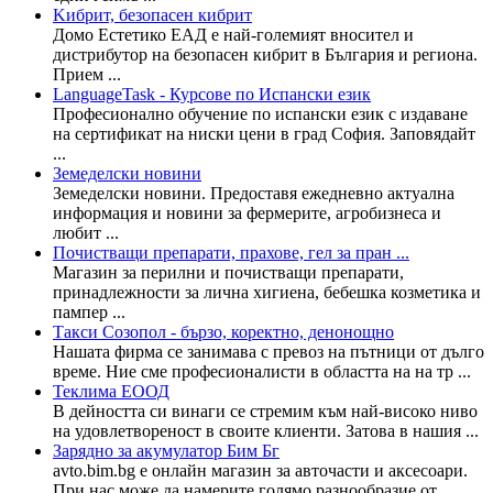
Kибрит, безопасен кибрит
Домо Естетико ЕАД е най-големият вносител и
дистрибутор на безопасен кибрит в България и региона.
Прием ...
LanguageTask - Курсове по Испански език
Професионално обучение по испански език с издаване
на сертификат на ниски цени в град София. Заповядайт
...
Земеделски новини
Земеделски новини. Предоставя ежедневно актуална
информация и новини за фермерите, агробизнеса и
любит ...
Почистващи препарати, прахове, гел за пран ...
Магазин за перилни и почистващи препарати,
принадлежности за лична хигиена, бебешка козметика и
пампер ...
Такси Созопол - бързо, коректно, денонощно
Нашата фирма се занимава с превоз на пътници от дълго
време. Ние сме професионалисти в областта на на тр ...
Теклима ЕООД
В дейността си винаги се стремим към най-високо ниво
на удовлетвореност в своите клиенти. Затова в нашия ...
Зарядно за акумулатор Бим Бг
avto.bim.bg е онлайн магазин за авточасти и аксесоари.
При нас може да намерите голямо разнообразие от