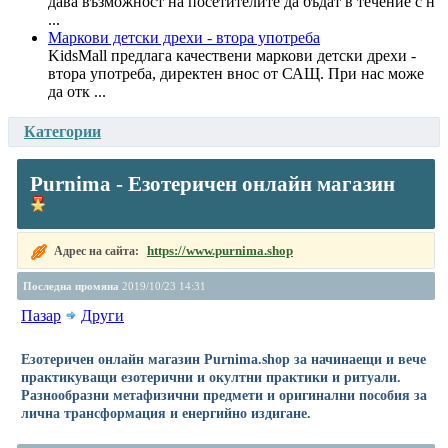
дава възможност на посетителите да бъдат в течение с н
...
Маркови детски дрехи - втора употреба
KidsMall предлага качествени маркови детски дрехи -
втора употреба, директен внос от САЩ. При нас може
да отк ...
Категории
Purnima - Езотеричен онлайн магазин
https://www.purnima.shop
Адрес на сайта:
Последна промяна
2019/10/23 14:31
Пазар
Други
Езотеричен онлайн магазин Purnima.shop за начинаещи и вече
практикуващи езотерични и окултни практики и ритуали.
Разнообразни метафизични предмети и оригинални пособия за
лична трансформация и енергийно издигане.