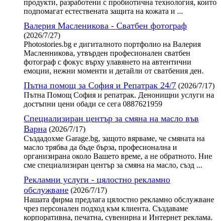
продукти, разработени с пробиотична технология, които
подпомагат естествената защита на кожата и ...
Валерия Масленикова - Сватбен фотограф
(2026/7/27)
Photostories.bg е дигиталното портфолио на Валерия
Масленникова, утвърден професионален сватбен
фотограф с фокус върху улавянето на автентични
емоции, нежни моменти и детайли от сватбения ден.
Пътна помощ за София и Репатрак 24/7
(2026/7/17)
Пътна Помощ София и репатрак. Денонищни услуги на
достъпни цени обади се сега 0887621959
Специализиран център за смяна на масло във
Варна
(2026/7/17)
Създадохме Garage.bg, защото вярваме, че смяната на
масло трябва да бъде бърза, професионална и
организирана около Вашето време, а не обратното. Ние
сме специализиран център за смяна на масло, създ ...
Рекламни услуги - цялостно рекламно
обслужване
(2026/7/17)
Нашата фирма предлага цялостно рекламно обслужване
чрез персонален подход към клиента. Създаваме
корпоративна, печатна, сувенирна и Интернет реклама.