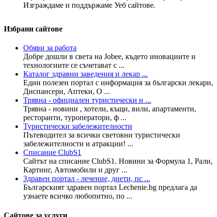
Изграждаме и поддържаме Уеб сайтове.
Избрани сайтове
Обяви за работа
Добре дошли в света на Jobee, където иновациите и
технологиите се съчетават с ...
Каталог здравни заведения и лекар ...
Един полезен портал с информация за български лекари,
Диспансери, Аптеки, О ...
Трявна - официален туристически и ...
Трявна - новини , хотели, къщи, вили, апартаменти,
ресторанти, туроператори, ф ...
Туристически забележителности
Пътеводител за всички световни туристически
забележителности и атракции! ...
Списание ClubS1
Сайтът на списание ClubS1. Новини за Формула 1, Рали,
Картинг, Автомобили и друг ...
Здравен портал - лечение, диети, пс ...
Българският здравен портал Lechenie.bg предлага да
узнаете всичко любопитно, по ...
Сайтове за услуги