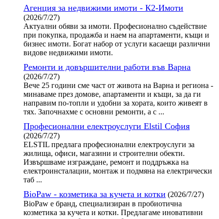
Агенция за недвижими имоти - К2-Имоти
(2026/7/27)
Актуални обяви за имоти. Професионално съдействие
при покупка, продажба и наем на апартаменти, къщи и
бизнес имоти. Богат набор от услуги касаещи различни
видове недвижими имоти.
Ремонти и довършителни работи във Варна
(2026/7/27)
Вече 25 години сме част от живота на Варна и региона -
минаваме през домове, апартаменти и къщи, за да ги
направим по-топли и удобни за хората, които живеят в
тях. Започнахме с основни ремонти, а с ...
Професионални електроуслуги Elstil София
(2026/7/27)
ELSTIL предлага професионални електроуслуги за
жилища, офиси, магазини и строителни обекти.
Извършваме изграждане, ремонт и поддръжка на
електроинсталации, монтаж и подмяна на електрически
таб ...
BioPaw - козметика за кучета и котки
(2026/7/27)
BioPaw е бранд, специализиран в пробиотична
козметика за кучета и котки. Предлагаме иновативни