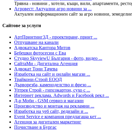
Трявна - новини , хотели, къщи, вили, апартаменти, рестор
Агровест: Актуални агро новини за ...
Актуален информационен сайт за агро новини, земеделие,
Сайтове за услуги
АртПринтинг3Д - проектиране, принт ...
Отпушване на канали
Адвокатска Кантора Митов
Бебешки фотосесии с Ева
Студио SkyviewU България - фото, видео ...
СайтаМи - Дигитална Агенция
Адвокат Тони Тачева
Изработка на сайт и онлайн магази ...
Трайкони-Строй ЕООД
Дърворезба, каменоделство и фрезо ...
Ултрея Строй - гипсокартон, сухо с ...
Интернет реклама. Adwords и Facebook рекл ...
Д-р Моби - GSM сервиз и магазин
Производство и монтаж на рекламни ...
Изработка на уеб сайт, редизайн и ...
Event Service е компания предлагаща кет ...
Агенция за дигитален маркетинг
Почистване в Бургас