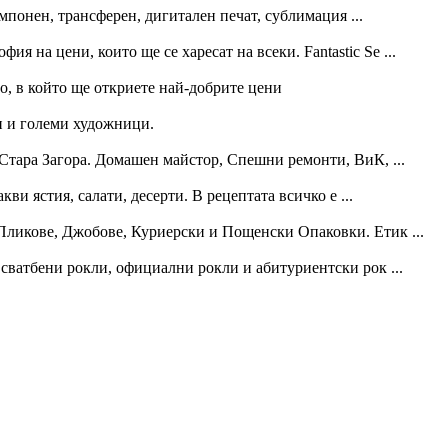
мпонен, трансферен, дигитален печат, сублимация ...
ия на цени, които ще се харесат на всеки. Fantastic Se ...
то, в който ще откриете най-добрите цени
и и големи художници.
Стара Загора. Домашен майстор, Спешни ремонти, ВиК, ...
ви ястия, салати, десерти. В рецептата всичко е ...
ликове, Джобове, Куриерски и Пощенски Опаковки. Етик ...
, сватбени рокли, официални рокли и абитуриентски рок ...