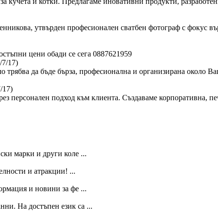
за кучета и котки. Предлагаме иновативни продукти, разработен
сленникова, утвърден професионален сватбен фотограф с фокус в
стъпни цени обади се сега 0887621959
/7/17)
ло трябва да бъде бърза, професионална и организирана около Ва
/17)
ез персонален подход към клиента. Създаваме корпоративна, пе
ки марки и други коле ...
лности и атракции! ...
рмация и новини за фе ...
нни. На достъпен език са ...