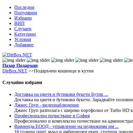
Последни
Популярни
Избрани
ВИП
Случаен
Категории
Условия
Добавяне
Пазар
Подаръци
DirBox.NET
>>Подаръчни кошници и кутии
Случайно избрани
Доставка на цветя и бутикови букети Бутик ...
Доставка на цветя и бутикови букети. Зарадвайте половин
Джиес Груп - видеонаблюдение
Джиес Груп разполага с широко портфолио от Turbo HD к
Професионално почистване в София
Професионално и комплексно почистване на административ
Вивиенда ЕООД - управление на недвижими им ...
16 години опит, млад и амбициозен екип, стотици доволн