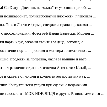
! CarDiary - Дневник на колата" те улеснява при обс ...
ени поликарбонат, поликарбонатни плоскости, плексигла ...
нд. Тиксо Ленти е фирма, специализирана в рекламат ...
 с професионалния фотограф Дарин Балевски. Модерн ...
и парти клуб, забавни събития за деца, логопед, о ...
матични портали, доставя и монтира автоматично з ...
шно, продекти за поправка, масла за външно и вътр ...
 от различни страни от източна Азия като : Китай, ...
 се нуждаете от лоялен и компетентен доставчик на к ...
инг. Консултантски услуги при сделки с недвижими ...
и плоскости - MDF, HDF, ЛПДЧ и други. Разполагаме с вся ...