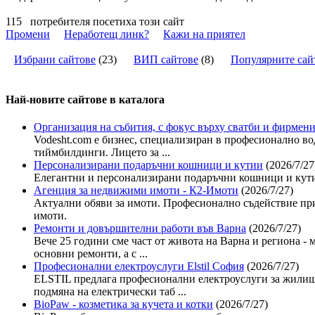
115
потребителя посетиха този сайт
Промени
Неработещ линк?
Кажи на приятел
Избрани сайтове
(
23
)
ВИП сайтове
(
8
)
Популярните сай
Най-новите сайтoве в каталога
Организация на събития, с фокус върху сватби и фирмени
Vodesht.com е бизнес, специализиран в професионално во
тиймбилдинги. Лицето за ...
Персонализирани подаръчни кошници и кутии
(2026/7/27
Елегантни и персонализирани подаръчни кошници и кути
Агенция за недвижими имоти - К2-Имоти
(2026/7/27)
Актуални обяви за имоти. Професионално съдействие при
имоти.
Ремонти и довършителни работи във Варна
(2026/7/27)
Вече 25 години сме част от живота на Варна и региона - 
основни ремонти, а с ...
Професионални електроуслуги Elstil София
(2026/7/27)
ELSTIL предлага професионални електроуслуги за жилища
подмяна на електрически таб ...
BioPaw - козметика за кучета и котки
(2026/7/27)