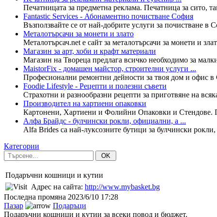
Печатницата за предметна реклама. Печатница за сито, та
Fantastic Services - Абонаментно почистване София
Възползвайте се от най-добрите услуги за почистване в Соф
Металотърсачи за монети и злато
Металотърсач.net е сайт за металотърсачи за монети и зла
Магазин за арт, хоби и крафт материали
Магазин на Твореца предлага всичко необходимо за малк
MaistorFix - домашен майстор, строителни услуги ...
Професионални ремонтни дейности за твоя дом и офис в 
Foodie Lifestyle - Рецепти и полезни съвети
Страхотни и разнообразни рецепти за приготвяне на всякак
Производител на хартиени опаковки
Картонени, Хартиени и Фолийни Опаковки и Стендове. П
Алфа Брайдс - булчински рокли, официални, а ...
Alfa Brides са най-луксозните бутици за булчински рокли
Категории
OK
Подаръчни кошници и кутии
Адрес на сайта:
http://www.mybasket.bg
Последна промяна
2023/6/10 17:28
Пазар
Подаръци
Подаръчни кошници и кутии за всеки повод и бюджет.