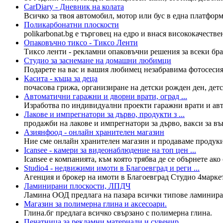
CarDiary - Дневник на колата
Всичко за твоя автомобил, мотор или бус в една платформа
Поликарбонатни плоскости
polikarbonat.bg e търговец на едро и внася висококачеств
Опаковъчно тиксо - Тиксо Ленти
Тиксо ленти - рекламни опаковъчни решения за всеки бра
Студио за заснемане на домашни любимци
Подарете на вас и вашия любимец незабравима фотосесия
Касита - къща за деца
почасова грижа, организиране на детски рожден ден, детск
Автоматични гаражни и дворни врати, оград ...
Изработва по индивидуални проекти гаражни врати и авто
Лакове и импрегнатори за дърво, продукти з ...
продажби на лакове и импрегнатори за дърво, вакси за вън
Азиянфоод - онлайн хранителен магазин
Ние сме онлайн хранителен магазин и продаваме продукити
Icansee - камери за видеонаблюдение на топ цен ...
Icansee е компанията, към която трябва де се обърнете ако
Studio4 - недвижими имоти в Благоевград и реги ...
Агенция и брокер на имоти в Благоевград Студио 4маркет
Ламинирани плоскости, ЛПДЧ
Ламина ООД предлага на пазара всички типове ламиниран
Магазин за полимерна глина и аксесоари.
Глина.бг предлага всичко свързано с полимерна глина.
Печатница за рекламни материали и сувенир ...