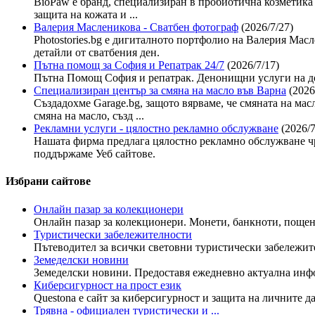
BioPaw е бранд, специализиран в пробиотична козметика 
защита на кожата и ...
Валерия Масленикова - Сватбен фотограф
(2026/7/27)
Photostories.bg е дигиталното портфолио на Валерия Ма
детайли от сватбения ден.
Пътна помощ за София и Репатрак 24/7
(2026/7/17)
Пътна Помощ София и репатрак. Денонищни услуги на до
Специализиран център за смяна на масло във Варна
(2026
Създадохме Garage.bg, защото вярваме, че смяната на мас
смяна на масло, създ ...
Рекламни услуги - цялостно рекламно обслужване
(2026/7
Нашата фирма предлага цялостно рекламно обслужване чр
поддържаме Уеб сайтове.
Избрани сайтове
Онлайн пазар за колекционери
Онлайн пазар за колекционери. Монети, банкноти, пощенс
Туристически забележителности
Пътеводител за всички световни туристически забележите
Земеделски новини
Земеделски новини. Предоставя ежедневно актуална инфо
Киберсигурност на прост език
Questona е сайт за киберсигурност и защита на личните да
Трявна - официален туристически и ...