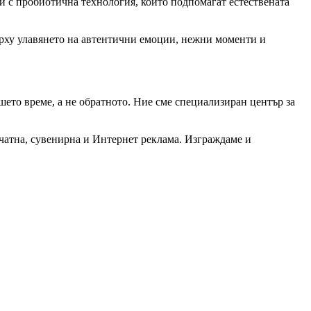
и с пробиотична технология, които подпомагат естествената
ърху улавянето на автентични емоции, нежни моменти и
шето време, а не обратното. Ние сме специализиран център за
чатна, сувенирна и Интернет реклама. Изграждаме и