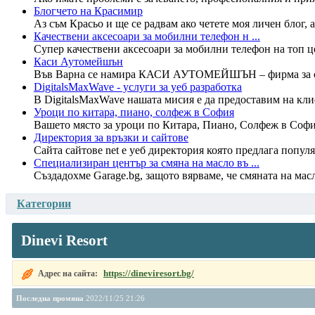
Блогчето на Красимир
Аз съм Красьо и ще се радвам ако четете моя личен блог, а 
Качествени аксесоари за мобилни телефон н ...
Супер качествени аксесоари за мобилни телефон на топ цен
Каси Аутомейшън
Във Варна се намира КАСИ АУТОМЕЙШЪН – фирма за сгра
DigitalsMaxWave - услуги за уеб разработка
В DigitalsMaxWave нашата мисия е да предоставим на клие
Уроци по китара, пиано, солфеж в София
Вашето място за уроци по Китара, Пиано, Солфеж в Софи
Директория за връзки и сайтове
Сайта сайтове net е уеб директория която предлага попул
Специализиран център за смяна на масло въ ...
Създадохме Garage.bg, защото вярваме, че смяната на масл
Категории
Dinevi Resort
https://dineviresort.bg/
Адрес на сайта:
Последна промяна
2022/11/25 21:26