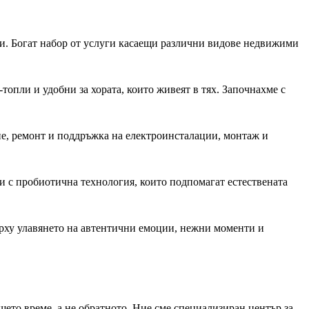
и. Богат набор от услуги касаещи различни видове недвижими
топли и удобни за хората, които живеят в тях. Започнахме с
е, ремонт и поддръжка на електроинсталации, монтаж и
и с пробиотична технология, които подпомагат естествената
ърху улавянето на автентични емоции, нежни моменти и
шето време, а не обратното. Ние сме специализиран център за