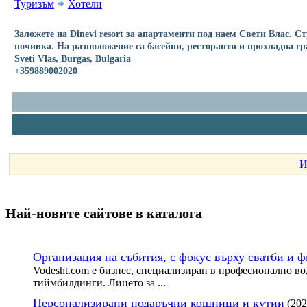
Туризъм
Хотели
Заложете на Dinevi resort за апартаменти под наем Свети Влас. 
почивка. На разположение са басейни, ресторанти и прохладна гр
Sveti Vlas, Burgas, Bulgaria
+359889002020
И
Най-новите сайтoве в каталога
Организация на събития, с фокус върху сватби и 
Vodesht.com е бизнес, специализиран в професионално во
тиймбилдинги. Лицето за ...
Персонализирани подаръчни кошници и кутии
(202