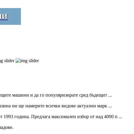
ЛИ
ещите машини и да го популяризирате сред бъдещит ...
газина ни ще намерите всички видове актуални марк ...
 1993 година. Предлага максимален избор от над 4000 п ...
ладове.