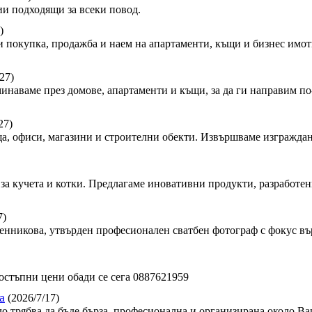
и подходящи за всеки повод.
)
 покупка, продажба и наем на апартаменти, къщи и бизнес имот
27)
минаваме през домове, апартаменти и къщи, за да ги направим по-
27)
, офиси, магазини и строителни обекти. Извършваме изграждан
за кучета и котки. Предлагаме иновативни продукти, разработен
7)
сленникова, утвърден професионален сватбен фотограф с фокус в
стъпни цени обади се сега 0887621959
а
(2026/7/17)
ло трябва да бъде бърза, професионална и организирана около Ва