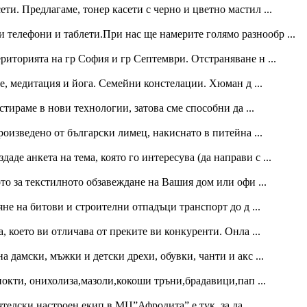
ети. Предлагаме, тонер касети с черно и цветно мастил ...
 телефони и таблети.При нас ще намерите голямо разнообр ...
иторията на гр София и гр Септември. Отстраняване н ...
е, медитация и йога. Семейни констелации. Хюман д ...
тираме в нови технологии, затова сме способни да ...
изведено от български лимец, накиснато в питейна ...
даде анкета на тема, която го интересува (да направи с ...
то за текстилното обзавеждане на Вашия дом или офи ...
не на битови и строителни отпадъци транспорт до д ...
 което ви отличава от преките ви конкуренти. Онла ...
дамски, мъжки и детски дрехи, обувки, чанти и акс ...
окти, онихолиза,мазоли,кокоши тръни,брадавици,пап ...
елски настроен екип в МЦ”Афродита” е тук, за да ...