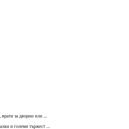
 врати за дворни или ...
лки и големи тържест ...