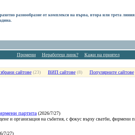
Страхотно разнообразие от комплекси на първа, втора или трета лини
адина.
Промени
Неработещ линк?
Кажи на приятел
збрани сайтове
(
23
)
ВИП сайтове
(
8
)
Популярните сайтове
фирмени партита
(2026/7/27)
дене и организация на събития, с фокус върху сватби, фирмени 
6/7/27)