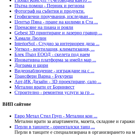
Глобал Консулт - счетоводна канто ...
Пътна помощ - Перник и региона
Фотограф на събития и продукти.
Геофизични проучвания, изследван ...
Център Пяна - пране на килими в Ста ...
Пренасяне на пиана и рояли
Gebest 3D принтиране и лазерно гравир ...
Хамали Люлин
InteriorSol - Студио за интериорен диза ...
Уиткол - вентилация, климатизация, ...
Блек Пърл ЕООД - скелета под наем
Иновативна платформа за имейл мар ...
Дограма и щори
Видеонаблюдение - изграждане на с ...
Трансфери Варна - Букурещ
Арт-ИК Дизайн - 3D проектиране, сало ...
Метални врати от Боринвест
Строително - ремонтни услуги за гр ...
ВИП сайтове
Евро Метал Стил Груп - Метални кон ...
Метални врати за апартаменти, мазета, складове и гаражи,
Перли в танците - ориенталски танц ...
Перли в танците е специализирана в организирането на ма