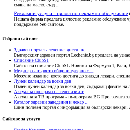
смяна на масло, създ ...
Рекламни услуги - цялостно рекламно обслужване
Нашата фирма предлага цялостно рекламно обслужване чр
поддържаме Уеб сайтове.
Избрани сайтове
Здравен портал - лечение, диети, пс ...
Българският здравен портал Lechenie.bg предлага да узнае
Списание ClubS1
Сайтът на списание ClubS1. Новини за Формула 1, Рали, К
Мединфо - първото общопопулярно с ...
Месечно издание, което достига до хиляди лекари, специал
Лунен календар за всеки ден
Пълен лунен календар за всеки ден, съдържащ фазите на лу
Актуална програма на телевизиите
Актуалната ТВ програма - тв-програма.BG Програмата за н
Каталог здравни заведения и лекар ...
Един полезен портал с информация за български лекари, 
Сайтове за услуги