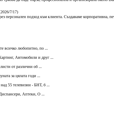
(2026/7/17)
ез персонален подход към клиента. Създаваме корпоративна, пе
те всичко любопитно, по ...
артинг, Автомобили и друг ...
исти от различни об ...
ната за цялата годи ...
ад 55 телевизии - БНТ, б ...
Диспансери, Аптеки, О ...