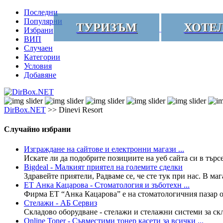
Последни
Популярни
ТУРИЗЪМ
ХОТЕ
Избрани
ВИП
Случаен
Категории
Условия
Добавяне
DirBox.NET
>> Dinevi Resort
Случайно избрани
Изграждане на сайтове и електронни магази ...
Искате ли да подобрите позициите на уеб сайта си в търс
Bigdeal - Малкият приятел на големите сделки
Здравейте приятели, Радваме се, че сте тук при нас. В ма
ЕТ Анка Кацарова - Стоматология и зъботехн ...
Фирма ЕТ “Анка Кацарова” е на стоматологичния пазар от
Стелажи - АБ Сервиз
Складово оборудване - стелажи и стелажни системи за ск
Online Toner - Съвместими тонер касети за всички ...