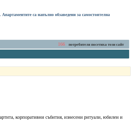
я. Апартаментите са напълно обзаведени за самостоятелна
166
потребителя посетиха този сайт
партита, корпоративни събития, изнесени ритуали, юбилеи и