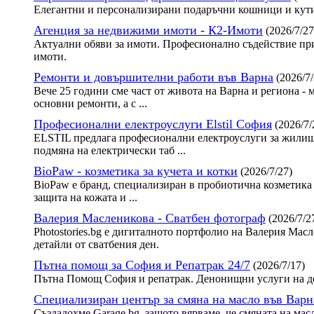
Елегантни и персонализирани подаръчни кошници и кути
Агенция за недвижими имоти - К2-Имоти
(2026/7/27
Актуални обяви за имоти. Професионално съдействие при
имоти.
Ремонти и довършителни работи във Варна
(2026/7/
Вече 25 години сме част от живота на Варна и региона - 
основни ремонти, а с ...
Професионални електроуслуги Elstil София
(2026/7/
ELSTIL предлага професионални електроуслуги за жилища
подмяна на електрически таб ...
BioPaw - козметика за кучета и котки
(2026/7/27)
BioPaw е бранд, специализиран в пробиотична козметика 
защита на кожата и ...
Валерия Масленикова - Сватбен фотограф
(2026/7/2
Photostories.bg е дигиталното портфолио на Валерия Ма
детайли от сватбения ден.
Пътна помощ за София и Репатрак 24/7
(2026/7/17)
Пътна Помощ София и репатрак. Денонищни услуги на до
Специализиран център за смяна на масло във Варн
Създадохме Garage.bg, защото вярваме, че смяната на мас