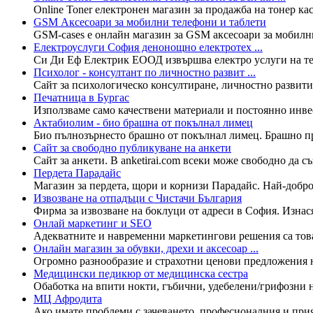
Online Toner електронен магазин за продажба на тонер кас
GSM Аксесоари за мобилни телефони и таблети
GSM-cases е онлайн магазин за GSM аксесоари за мобилни
Електроуслуги София денонощно електротех ...
Си Ди Еф Електрик ЕООД извършва електро услуги на тер
Психолог - консултант по личностно развит ...
Сайт за психологическо консултиране, личностно развити
Печатница в Бургас
Използваме само качествени материали и постоянно инвес
Актабиолим - био брашна от покълнал лимец
Био пълнозърнесто брашно от покълнал лимец. Брашно про
Сайт за свободно публикуване на анкети
Сайт за анкети. В anketirai.com всеки може свободно да съз
Пердета Парадайс
Магазин за пердета, щори и корнизи Парадайс. Най-добро
Извозване на отпадъци с Чистачи България
Фирма за извозване на боклуци от адреси в София. Изнася
Онлай маркетинг и SEO
Адекватните и навременни маркетингови решения са това,
Онлайн магазин за обувки, дрехи и аксесоар ...
Огромно разнообразие и страхотни ценови предложения на 
Медицински педикюр от медицинска сестра
Обаботка на впити нокти, гъбични, удебелени/грифозни н
МЦ Афродита
Ако имате проблеми с зачеването, професионалния и прият