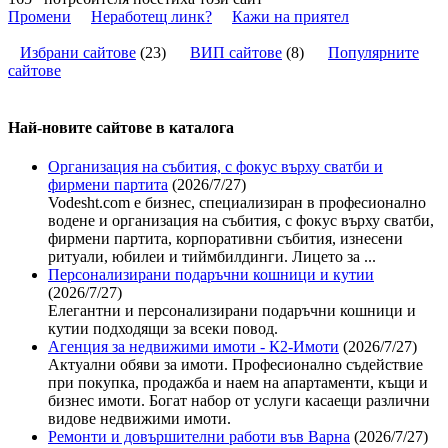
Промени
Неработещ линк?
Кажи на приятел
Избрани сайтове
(
23
)
ВИП сайтове
(
8
)
Популярните
сайтове
Най-новите сайтoве в каталога
Организация на събития, с фокус върху сватби и
фирмени партита
(2026/7/27)
Vodesht.com е бизнес, специализиран в професионално
водене и организация на събития, с фокус върху сватби,
фирмени партита, корпоративни събития, изнесени
ритуали, юбилеи и тиймбилдинги. Лицето за ...
Персонализирани подаръчни кошници и кутии
(2026/7/27)
Елегантни и персонализирани подаръчни кошници и
кутии подходящи за всеки повод.
Агенция за недвижими имоти - К2-Имоти
(2026/7/27)
Актуални обяви за имоти. Професионално съдействие
при покупка, продажба и наем на апартаменти, къщи и
бизнес имоти. Богат набор от услуги касаещи различни
видове недвижими имоти.
Ремонти и довършителни работи във Варна
(2026/7/27)