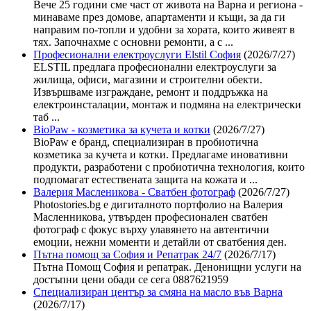
Вече 25 години сме част от живота на Варна и региона -
минаваме през домове, апартаменти и къщи, за да ги
направим по-топли и удобни за хората, които живеят в
тях. Започнахме с основни ремонти, а с ...
Професионални електроуслуги Elstil София
(2026/7/27)
ELSTIL предлага професионални електроуслуги за
жилища, офиси, магазини и строителни обекти.
Извършваме изграждане, ремонт и поддръжка на
електроинсталации, монтаж и подмяна на електрически
таб ...
BioPaw - козметика за кучета и котки
(2026/7/27)
BioPaw е бранд, специализиран в пробиотична
козметика за кучета и котки. Предлагаме иновативни
продукти, разработени с пробиотична технология, които
подпомагат естествената защита на кожата и ...
Валерия Масленикова - Сватбен фотограф
(2026/7/27)
Photostories.bg е дигиталното портфолио на Валерия
Масленникова, утвърден професионален сватбен
фотограф с фокус върху улавянето на автентични
емоции, нежни моменти и детайли от сватбения ден.
Пътна помощ за София и Репатрак 24/7
(2026/7/17)
Пътна Помощ София и репатрак. Денонищни услуги на
достъпни цени обади се сега 0887621959
Специализиран център за смяна на масло във Варна
(2026/7/17)