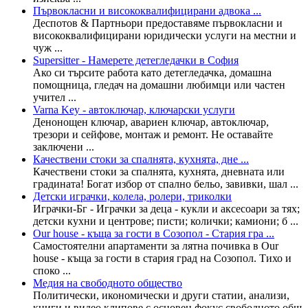
Първокласни и висококвалифицирани адвока ...
Деспотов & Партньори предоставяме първокласни и
висококвалифицирани юридически услуги на местни и
чуж ...
Supersitter - Намерете детегледачки в София
Ако си търсите работа като детегледачка, домашна
помощница, гледач на домашни любимци или частен
учител ...
Varna Key - автоключар, ключарски услуги
Денонощен ключар, авариен ключар, автоключар,
трезори и сейфове, монтаж и ремонт. Не оставайте
заключени ...
Качествени стоки за спалнята, кухнята, дне ...
Качествени стоки за спалнята, кухнята, дневната или
градината! Богат избор от спално бельо, завивки, шал ...
Детски играчки, колела, ролери, триколки
Играчки-Бг - Играчки за деца - кукли и аксесоари за тях;
детски кухни и центрове; писти; колички; камиони; б ...
Our house - къща за гости в Созопол - Стария гра ...
Самостоятелни апартаменти за лятна почивка в Our
house - къща за гости в стария град на Созопол. Тихо и
споко ...
Mедия на свободното общество
Политически, икономически и други статии, анализи,
книги и видео клипове с основен фокус свободното общ