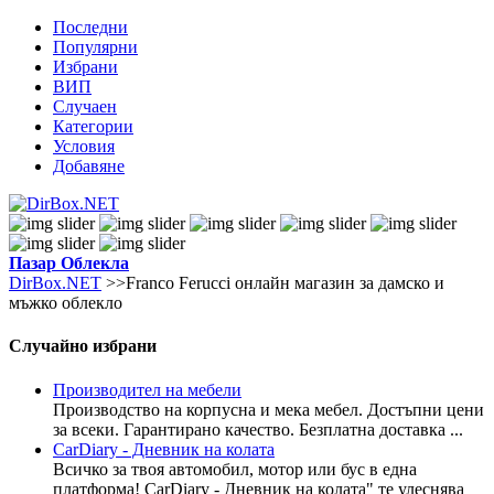
Последни
Популярни
Избрани
ВИП
Случаен
Категории
Условия
Добавяне
Пазар
Облекла
DirBox.NET
>>Franco Ferucci онлайн магазин за дамско и
мъжко облекло
Случайно избрани
Производител на мебели
Производство на корпусна и мека мебел. Достъпни цени
за всеки. Гарантирано качество. Безплатна доставка ...
CarDiary - Дневник на колата
Всичко за твоя автомобил, мотор или бус в една
платформа! CarDiary - Дневник на колата" те улеснява