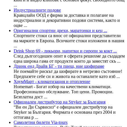
...
Индустриалните подове
Кравцлайн ООД е фирма за доставка и полагане на
индустриални и декоративни подови системи, както и
оцве ...
Оригинални спортни дрехи, маратонки и кец ...
Спортните стоки са внос от официални представители
на марките в Европа. Всичките стоки изложени в нашия
...
Drink Shop 69 - ликьори, напитки и сиропи за кокт ...
След дългогодишен опит в сферата решихме да създадем
една широка гама от продукти които да заместят скъ ...
Дринк енд Драйв БГ - ти пиеш, ние шофираме
Не поемайте рискът да шофирате в нетрезво състояние!
Предпазете себе си и живота на останалите като изб ...
ХоумМарт - климатизация и отопление
Homemart - Богат избор на качествени климатици.
Професионално обслужване. Топ цени. Промоции.
Безплатна дост ...
Oфициален дистрибутор на Stryker за България
“Ви ен Ди Сървисиз“ е официален дистрибутор на
Stryker за България. Фирмата е основана през 2004 и
оттогава р ...
Самолетни билети Via-tours