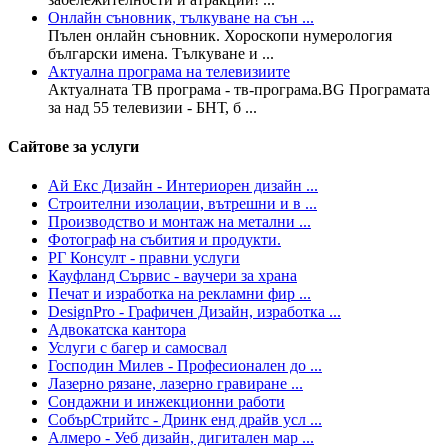
Онлайн съновник, тълкуване на сън ...
Пълен онлайн съновник. Хороскопи нумерология
български имена. Тълкуване и ...
Актуална програма на телевизиите
Актуалната ТВ програма - тв-програма.BG Програмата
за над 55 телевизии - БНТ, б ...
Сайтове за услуги
Ай Екс Дизайн - Интериорен дизайн ...
Строителни изолации, вътрешни и в ...
Производство и монтаж на метални ...
Фотограф на събития и продукти.
РГ Консулт - правни услуги
Кауфланд Сървис - ваучери за храна
Печат и изработка на рекламни фир ...
DesignPro - Графичен Дизайн, изработка ...
Адвокатска кантора
Услуги с багер и самосвал
Господин Милев - Професионален до ...
Лазерно рязане, лазерно гравиране ...
Сондажни и инжекционни работи
СобърСтрийтс - Дринк енд драйв усл ...
Алмеро - Уеб дизайн, дигитален мар ...