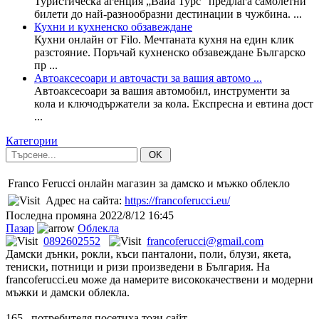
Туристическа агенция „Вайа Турс“ предлага самолетни
билети до най-разнообразни дестинации в чужбина. ...
Кухни и кухненско обзавеждане
Кухни онлайн от Filo. Мечтаната кухня на един клик
разстояние. Поръчай кухненско обзавеждане Българско
пр ...
Автоаксесоари и авточасти за вашия автомо ...
Автоаксесоари за вашия автомобил, инструменти за
кола и ключодържатели за кола. Експресна и евтина дост
...
Категории
OK
Franco Ferucci онлайн магазин за дамско и мъжко облекло
Адрес на сайта:
https://francoferucci.eu/
Последна промяна
2022/8/12 16:45
Пазар
Облекла
0892602552
francoferucci@gmail.com
Дамски дънки, рокли, къси панталони, поли, блузи, якета,
тениски, потници и ризи произведени в България. На
francoferucci.eu може да намерите висококачествени и модерни
мъжки и дамски облекла.
165
потребителя посетиха този сайт