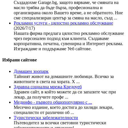
Създадохме Garage.bg, защото вярваме, че смяната на
масло трябва да бъде бърза, професионална и
организирана около Вашето време, а не обратното. Ние
сме специализиран център за смяна на масло, създ ...
Рекламни услуги - цялостно рекламно обслужване
(2026/7/17)
Нашата фирма предлага цялостно рекламно обслужване
чрез персонален подход към клиента. Създаваме
корпоративна, печатна, сувенирна и Интернет реклама.
Изграждаме и поддържаме Уеб сайтове.
Избрани сайтове
Домашен зоопарк
Тайният живот на домашните любимци. Всичко за
животните в света на хората. Х ...
Здравна социална мрежа Кредоуеб
Здравен сайт, в който можете да си запазите час при
лекар, да получите профе ...
Мединфо - първото общопопулярно с ...
Месечно издание, което достига до хиляди лекари,
специалисти от различни об ...
Туристически забележителности
Пътеводител за всички световни туристически
забележителности и атракции! ...