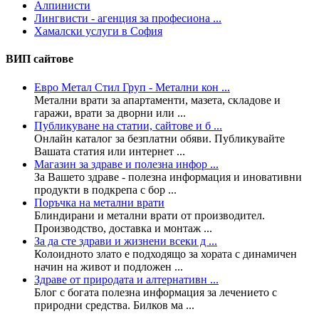
Алпинисти
Лингвисти - агенция за професиона ...
Хамалски услуги в София
ВИП сайтове
Евро Метал Стил Груп - Метални кон ...
Метални врати за апартаменти, мазета, складове и
гаражи, врати за дворни или ...
Публикуване на статии, сайтове и б ...
Онлайн каталог за безплатни обяви. Публикувайте
Вашата статия или интернет ...
Магазин за здраве и полезна инфор ...
За Вашето здраве - полезна информация и иновативни
продукти в подкрепа с бор ...
Поръчка на метални врати
Блиндирани и метални врати от производител.
Производство, доставка и монтаж ...
За да сте здрави и жизнени всеки д ...
Колoидното злато е подходящо за хората с динамичен
начин на живот и подложен ...
Здраве от природата и алтернативн ...
Блог с богата полезна информация за лечението с
природни средства. Билков ма ...