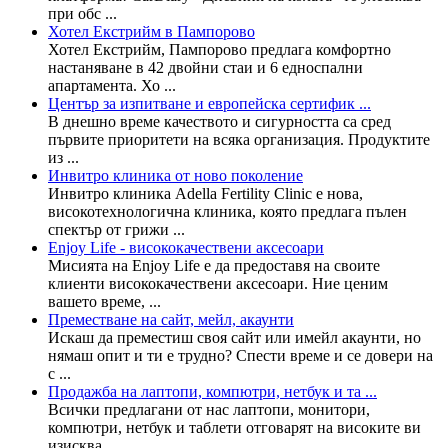
при обс ...
Хотел Екстрийм в Пампорово
Хотел Екстрийм, Пампорово предлага комфортно
настаняване в 42 двойни стаи и 6 едноспални
апартамента. Хо ...
Център за изпитване и европейска сертифик ...
В днешно време качеството и сигурността са сред
първите приоритети на всяка организация. Продуктите
из ...
Инвитро клиника от ново поколение
Инвитро клиника Adella Fertility Clinic е нова,
високотехнологична клиника, която предлага пълен
спектър от грижи ...
Enjoy Life - висококачествени аксесоари
Мисията на Enjoy Life е да предоставя на своите
клиенти висококачествени аксесоари. Ние ценим
вашето време, ...
Преместване на сайт, мейл, акаунти
Искаш да преместиш своя сайт или имейл акаунти, но
нямаш опит и ти е трудно? Спести време и се довери на
с ...
Продажба на лаптопи, компютри, нетбук и та ...
Всички предлагани от нас лаптопи, монитори,
компютри, нетбук и таблети отговарят на високите ви
изисква ...