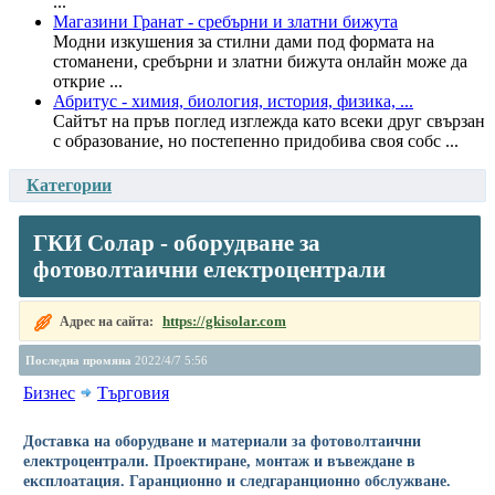
...
Магазини Гранат - сребърни и златни бижута
Модни изкушения за стилни дами под формата на
стоманени, сребърни и златни бижута онлайн може да
открие ...
Абритус - химия, биология, история, физика, ...
Сайтът на пръв поглед изглежда като всеки друг свързан
с образование, но постепенно придобива своя собс ...
Категории
ГКИ Солар - оборудване за
фотоволтаични електроцентрали
https://gkisolar.com
Адрес на сайта:
Последна промяна
2022/4/7 5:56
Бизнес
Търговия
Доставка на оборудване и материали за фотоволтаични
електроцентрали. Проектиране, монтаж и въвеждане в
експлоатация. Гаранционно и следгаранционно обслужване.