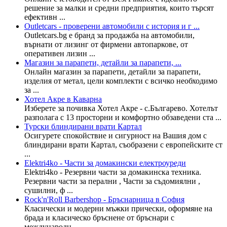
решение за малки и средни предприятия, които търсят
ефективн ...
Outletcars - проверени автомобили с история и г ...
Outletcars.bg е бранд за продажба на автомобили,
върнати от лизинг от фирмени автопаркове, от
оперативен лизин ...
Магазин за парапети, детайли за парапети, ...
Онлайн магазин за парапети, детайли за парапети,
изделия от метал, цели комплекти с всичко необходимо
за ...
Хотел Акре в Каварна
Изберете за почивка Хотел Акре - с.Българево. Хотелът
разполага с 13 просторни и комфортно обзаведени ста ...
Турски блиндирани врати Картал
Осигурете спокойствие и сигурност на Вашия дом с
блиндирани врати Картал, съобразени с европейските ст
...
Elektri4ko - Части за домакински електроуреди
Elektri4ko - Резервни части за домакинска техника.
Резервни части за перални , Части за съдомиялни ,
сушилни, ф ...
Rock'n'Roll Barbershop - Бръснарница в София
Класически и модерни мъжки прически, оформяне на
брада и класическо бръснене от бръснари с
международн ...