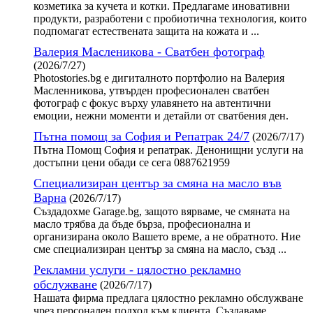
козметика за кучета и котки. Предлагаме иновативни
продукти, разработени с пробиотична технология, които
подпомагат естествената защита на кожата и ...
Валерия Масленикова - Сватбен фотограф
(2026/7/27)
Photostories.bg е дигиталното портфолио на Валерия
Масленникова, утвърден професионален сватбен
фотограф с фокус върху улавянето на автентични
емоции, нежни моменти и детайли от сватбения ден.
Пътна помощ за София и Репатрак 24/7
(2026/7/17)
Пътна Помощ София и репатрак. Денонищни услуги на
достъпни цени обади се сега 0887621959
Специализиран център за смяна на масло във
Варна
(2026/7/17)
Създадохме Garage.bg, защото вярваме, че смяната на
масло трябва да бъде бърза, професионална и
организирана около Вашето време, а не обратното. Ние
сме специализиран център за смяна на масло, създ ...
Рекламни услуги - цялостно рекламно
обслужване
(2026/7/17)
Нашата фирма предлага цялостно рекламно обслужване
чрез персонален подход към клиента. Създаваме