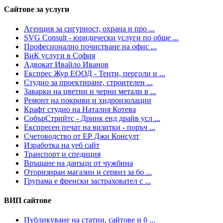
Сайтове за услуги
Агенция за сигурност, охрана и про ...
SVG Consult - юридически услуги по обще ...
Професионално почистване на офис ...
ВиК услуги в София
Адвокат Ивайло Иванов
Експрес Жур ЕООД - Тенти, перголи и ...
Студио за проектиране, строителен ...
Заварки на цветни и черни метали в ...
Ремонт на покриви и хидроизолации
Крафт студио на Наталия Котева
СобърСтрийтс - Дринк енд драйв усл ...
Експресен печат на визитки - поръч ...
Счетоводство от ЕР Джи Консулт
Изработка на уеб сайт
Транспорт и спедиция
Връщане на данъци от чужбина
Оторизиран магазин и сервиз за бо ...
Групама е френски застраховател с ...
ВИП сайтове
Публикуване на статии, сайтове и б ...