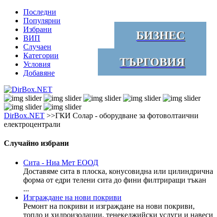
Последни
Популярни
Избрани
БИЗНЕС
ВИП
Случаен
Категории
ТЪРГОВИЯ
Условия
Добавяне
DirBox.NET
>>ГКИ Солар - оборудване за фотоволтаични
електроцентрали
Случайно избрани
Сита - Ниа Мет ЕООД
Доставяме сита в плоска, конусовидна или цилиндрична
форма от едри телени сита до фини филтриращи тъкан
...
Изграждане на нови покриви
Ремонт на покриви и изграждане на нови покриви,
топло и хидроизолации, тенекеджийски услуги и навеси