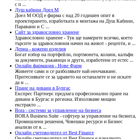
с п ...
Душ кабини Доел М
Доел М ООД е фирма с над 20 годишен опит в
проектирането, изработката и монтажа на Душ Кабини,
Паравани и С ...
Сайт за здравословно хранене
Здравословно хранене - Тук ще намерите всичко, което
търсите за здравословния начин на живот - рецепти, и ...
Дериа - кожени изделия
Богат избор на портфейли, портмонета, колани, калъфи
за документи, ръкавици и други, изработени от естес ...
Онлайн фармация - Нове Фарм
Живеете сами и се разболявате най-неочакване.
Притеснявате се за здравето на останалите и не искате
да и ...
Пране на дивани в Бургас
Експрес Партнерс предлага професионално пране на
дивани в Бургас и региона. Използваме мощни
екстракто ...
Bora - системи за управление на бизнеса
BORA Business Suite - софтуер за управление на бизнеса,
Промишлени решения, Човешки ресурси и Бизнес
анализи от к ...
Онлайн счетоводител от Best Finance
Онлайн счетоводител от Best Finance е идеалното