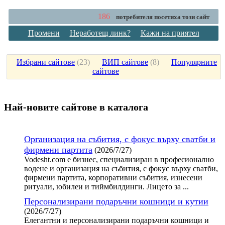
186
потребителя посетиха този сайт
Промени
Неработещ линк?
Кажи на приятел
Избрани сайтове
(
23
)
ВИП сайтове
(
8
)
Популярните
сайтове
Най-новите сайтoве в каталога
Организация на събития, с фокус върху сватби и
фирмени партита
(2026/7/27)
Vodesht.com е бизнес, специализиран в професионално
водене и организация на събития, с фокус върху сватби,
фирмени партита, корпоративни събития, изнесени
ритуали, юбилеи и тиймбилдинги. Лицето за ...
Персонализирани подаръчни кошници и кутии
(2026/7/27)
Елегантни и персонализирани подаръчни кошници и