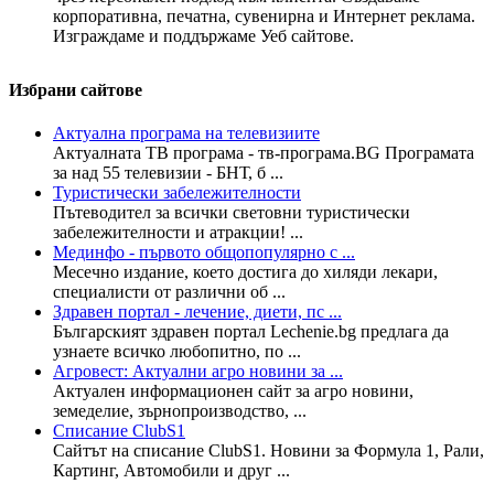
корпоративна, печатна, сувенирна и Интернет реклама.
Изграждаме и поддържаме Уеб сайтове.
Избрани сайтове
Актуална програма на телевизиите
Актуалната ТВ програма - тв-програма.BG Програмата
за над 55 телевизии - БНТ, б ...
Туристически забележителности
Пътеводител за всички световни туристически
забележителности и атракции! ...
Мединфо - първото общопопулярно с ...
Месечно издание, което достига до хиляди лекари,
специалисти от различни об ...
Здравен портал - лечение, диети, пс ...
Българският здравен портал Lechenie.bg предлага да
узнаете всичко любопитно, по ...
Агровест: Актуални агро новини за ...
Актуален информационен сайт за агро новини,
земеделие, зърнопроизводство, ...
Списание ClubS1
Сайтът на списание ClubS1. Новини за Формула 1, Рали,
Картинг, Автомобили и друг ...