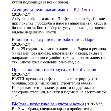
кутии подходящи за всеки повод.
Агенция за недвижими имоти - К2-Имоти
(2026/7/27)
Актуални обяви за имоти. Професионално съдействие
при покупка, продажба и наем на апартаменти, къщи и
бизнес имоти. Богат набор от услуги касаещи различни
видове недвижими имоти.
Ремонти и довършителни работи във Варна
(2026/7/27)
Вече 25 години сме част от живота на Варна и региона -
минаваме през домове, апартаменти и къщи, за да ги
направим по-топли и удобни за хората, които живеят в
тях. Започнахме с основни ремонти, а с ...
Професионални електроуслуги Elstil София
(2026/7/27)
ELSTIL предлага професионални електроуслуги за
жилища, офиси, магазини и строителни обекти.
Извършваме изграждане, ремонт и поддръжка на
електроинсталации, монтаж и подмяна на електрически
таб ...
BioPaw - козметика за кучета и котки
(2026/7/27)
BioPaw е бранд, специализиран в пробиотична