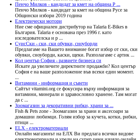
Пенчо Милков - кандидат за кмет на община Р ...
Пенчо Милков - кандидат за кмет на община Русе за
Общински избори 2019 година
Електрически мотори
Ние сме официален дистрибутор на Talaria E-Bikes в
България. Talaria е основана през 1996 г. като
изследователска и р ...
СуисСки - ски, ски обувки, сноуборди
Предлагаме на Вашето внимание богат избор от ски, ски
обувки, сноуборди, каски, щеки. Разполагаме с артик ...
Кол център София - развиете бизнеса си
Искате да увеличите директните продажби? Кол център
София е на ваше разположение във всеки един момент.
...
Витамини - информация и съвети
Сайтът vitamini.org се фокусира върху информация за
витамини, минерали и здравословно хранене. Там могат
да с ...
Зоомагазин за декоративни рибки, храни за ...
Fish & Pets zone - Зоомагазин за храни и аксесоари за
домашни любимци. Голям избор за кучета, котки, рибки,
птици ...
ELX - електроматериали
Онлайн магазинът на ЕЛХ Ви предлага всички видове
електроматериали и уреди на супер цени изцяло онлайн.