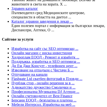
животните в света на хората. Х ...
Здравен каталог
Пътевеодител сред Медицинските центрове,
специалисти в областта на диетол ...
Каталог здравни заведения и лекар ...
Един полезен портал с информация за български лекари,
Диспансери, Аптеки, О ...
Сайтове за услуги
Изработка на сайт със SEO оптимизац ...
Онлайн магазин с ниска инвестиция
Хидроплам ЕООД - Ремонт и изработк ...
Поддръжка, изработка и SEO оптимиза ...
Ди Ем Джи Консулт - телефонен цент ...
Извозване на отпадъци с Чистачи Б ...
Отпушване на канали
Flashgate Ltd сватбен фотограф в Пловди ...
Пурблак стор - онлайн решения за в ...
Адвокатство дружество Смолички и ...
Професионална Музикална DJ Агенци ...
Онлайн счетоводител от Best Finance
Берсани ЕООД - безплатна и платена ...
Мебели Интерсол. Изработка на меб ...