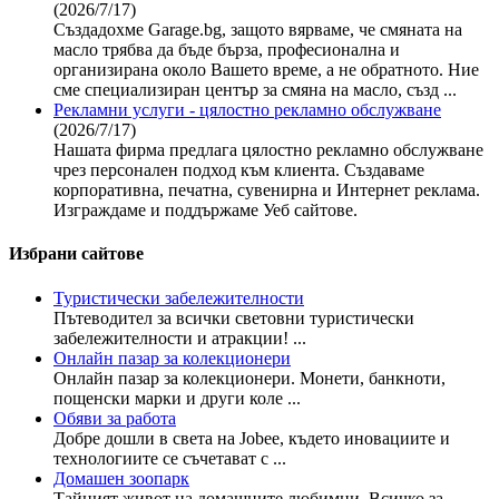
(2026/7/17)
Създадохме Garage.bg, защото вярваме, че смяната на
масло трябва да бъде бърза, професионална и
организирана около Вашето време, а не обратното. Ние
сме специализиран център за смяна на масло, създ ...
Рекламни услуги - цялостно рекламно обслужване
(2026/7/17)
Нашата фирма предлага цялостно рекламно обслужване
чрез персонален подход към клиента. Създаваме
корпоративна, печатна, сувенирна и Интернет реклама.
Изграждаме и поддържаме Уеб сайтове.
Избрани сайтове
Туристически забележителности
Пътеводител за всички световни туристически
забележителности и атракции! ...
Онлайн пазар за колекционери
Онлайн пазар за колекционери. Монети, банкноти,
пощенски марки и други коле ...
Обяви за работа
Добре дошли в света на Jobee, където иновациите и
технологиите се съчетават с ...
Домашен зоопарк
Тайният живот на домашните любимци. Всичко за