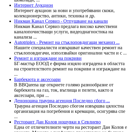
Интернет Аукцион
Интернет аукцион за нови и употребявани скоки,
колекционерство, антики, техника и др.
Никман Канал Сервиз - Отпушване на канали
Никман Канал Сервиз предлага високо качествени
каналопочистващи услуги, видеодиагностика на
канализа ...
Autotriplex - Ремонт на стъклоповдигащи механиз ...
​​Нашите специалисти извършват качествен ремонт на
стъклоповдигачи, използвайки оригинални части и с ...
Ремонт и изграждане на покриви
БГ-мастър ЕООД е фирма изцяло изградена в областта
на строителството ремонт на покриви и изграждане на
...
Барбекюта и аксесоари
В BBQarena ще откриете голямо разнообразие от
барбекюта на газ, ток, въглища и пелети, както и
аксесоари, при ...
Денонощна траурна агенция Последно сбого ...
Траурна агенция Последно сбогом извършва цялостна
организация на погребения и кремации, осигурява спе
...
Ресторант Дан Колов нощувки в Севлиево
Една от отличителните черти на ресторант Дан Колов е