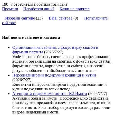
190
потребителя посетиха този сайт
Промени
Неработещ линк?
Кажи на приятел
Избрани сайтове
(
23
)
ВИП сайтове
(
8
)
Популярните
сайтове
Най-новите сайтoве в каталога
Организация на събития, с фокус върху сватби и
фирмени партита
(2026/7/27)
Vodesht.com е бизнес, специализиран в професионално
водене и организация на събития, с фокус върху сватби,
фирмени партита, корпоративни събития, изнесени
ритуали, юбилеи и тиймбилдинги. Лицето за ...
Персонализирани подаръчни кошници и кутии
(2026/7/27)
Елегантни и персонализирани подаръчни кошници и
кутии подходящи за всеки повод.
Агенция за недвижими имоти - К2-Имоти
(2026/7/27)
Актуални обяви за имоти. Професионално съдействие
при покупка, продажба и наем на апартаменти, къщи и
бизнес имоти. Богат набор от услуги касаещи различни
видове недвижими имоти.