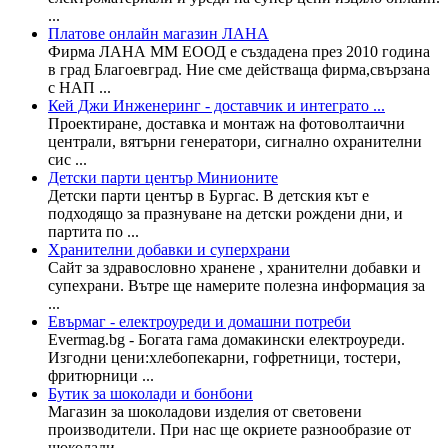
...
Платове онлайн магазин ЛАНА
Фирма ЛАНА ММ ЕООД е създадена през 2010 година
в град Благоевград. Ние сме действаща фирма,свързана
с НАП ...
Кей Джи Инженеринг - доставчик и интеграто ...
Проектиране, доставка и монтаж на фотоволтаични
централи, вятърни генератори, сигнално охранителни
сис ...
Детски парти център Минионите
Детски парти център в Бургас. В детския кът е
подходящо за празнуване на детски рождени дни, и
партита по ...
Хранителни добавки и суперхрани
Сайт за здравословно хранене , хранителни добавки и
супехрани. Вътре ще намерите полезна информация за
...
Евърмаг - електроуреди и домашни потреби
Evermag.bg - Богата гама домакински електроуреди.
Изгодни цени:хлебопекарни, гофретници, тостери,
фритюрници ...
Бутик за шоколади и бонбони
Магазин за шоколадови изделия от световени
производители. При нас ще окриете разнообразие от
шоколади, ...