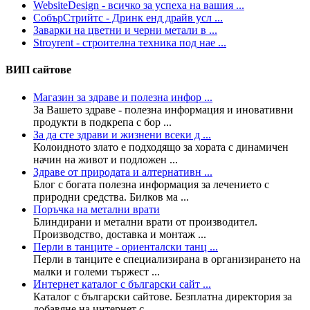
WebsiteDesign - всичко за успеха на вашия ...
СобърСтрийтс - Дринк енд драйв усл ...
Заварки на цветни и черни метали в ...
Stroyrent - строителна техника под нае ...
ВИП сайтове
Магазин за здраве и полезна инфор ...
За Вашето здраве - полезна информация и иновативни
продукти в подкрепа с бор ...
За да сте здрави и жизнени всеки д ...
Колoидното злато е подходящо за хората с динамичен
начин на живот и подложен ...
Здраве от природата и алтернативн ...
Блог с богата полезна информация за лечението с
природни средства. Билков ма ...
Поръчка на метални врати
Блиндирани и метални врати от производител.
Производство, доставка и монтаж ...
Перли в танците - ориенталски танц ...
Перли в танците е специализирана в организирането на
малки и големи тържест ...
Интернет каталог с български сайт ...
Каталог с български сайтове. Безплатна директория за
добавяне на интернет с ...