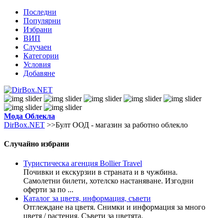
Последни
Популярни
Избрани
ВИП
Случаен
Категории
Условия
Добавяне
Мода
Облекла
DirBox.NET
>>Булт ООД - магазин за работно облекло
Случайно избрани
Туристическа агенция Bollier Travel
Почивки и екскурзии в страната и в чужбина.
Самолетни билети, хотелско настаняване. Изгодни
оферти за по ...
Каталог за цветя, информация, съвети
Отглеждане на цветя. Снимки и информация за много
цветя / растения. Съвети за цветята.