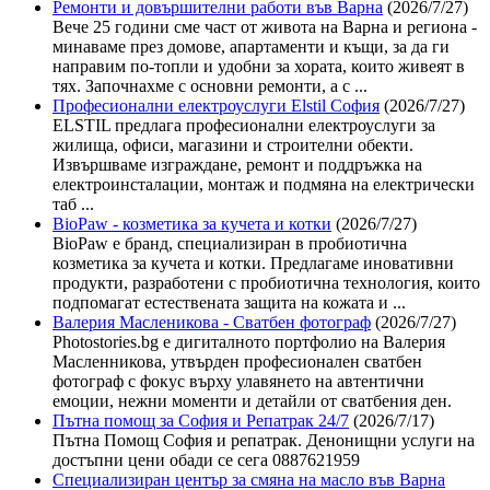
Ремонти и довършителни работи във Варна
(2026/7/27)
Вече 25 години сме част от живота на Варна и региона -
минаваме през домове, апартаменти и къщи, за да ги
направим по-топли и удобни за хората, които живеят в
тях. Започнахме с основни ремонти, а с ...
Професионални електроуслуги Elstil София
(2026/7/27)
ELSTIL предлага професионални електроуслуги за
жилища, офиси, магазини и строителни обекти.
Извършваме изграждане, ремонт и поддръжка на
електроинсталации, монтаж и подмяна на електрически
таб ...
BioPaw - козметика за кучета и котки
(2026/7/27)
BioPaw е бранд, специализиран в пробиотична
козметика за кучета и котки. Предлагаме иновативни
продукти, разработени с пробиотична технология, които
подпомагат естествената защита на кожата и ...
Валерия Масленикова - Сватбен фотограф
(2026/7/27)
Photostories.bg е дигиталното портфолио на Валерия
Масленникова, утвърден професионален сватбен
фотограф с фокус върху улавянето на автентични
емоции, нежни моменти и детайли от сватбения ден.
Пътна помощ за София и Репатрак 24/7
(2026/7/17)
Пътна Помощ София и репатрак. Денонищни услуги на
достъпни цени обади се сега 0887621959
Специализиран център за смяна на масло във Варна