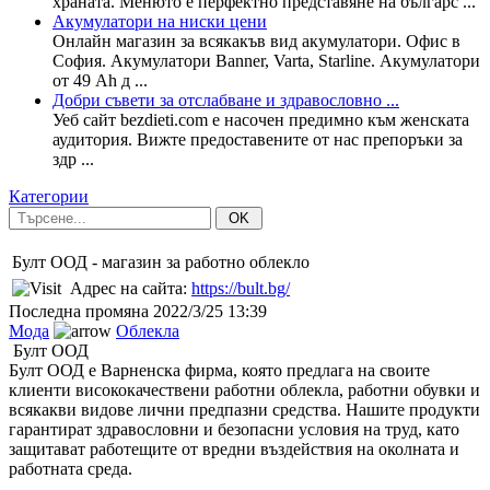
храната. Менюто е перфектно представяне на българс ...
Акумулатори на ниски цени
Онлайн магазин за всякакъв вид акумулатори. Офис в
София. Акумулатори Banner, Varta, Starline. Акумулатори
от 49 Ah д ...
Добри съвети за отслабване и здравословно ...
Уеб сайт bezdieti.com е насочен предимно към женската
аудитория. Вижте предоставените от нас препоръки за
здр ...
Категории
OK
Булт ООД - магазин за работно облекло
Адрес на сайта:
https://bult.bg/
Последна промяна
2022/3/25 13:39
Мода
Облекла
Булт ООД
Булт ООД е Варненска фирма, която предлага на своите
клиенти висококачествени работни облекла, работни обувки и
всякакви видове лични предпазни средства. Нашите продукти
гарантират здравословни и безопасни условия на труд, като
защитават работещите от вредни въздействия на околната и
работната среда.