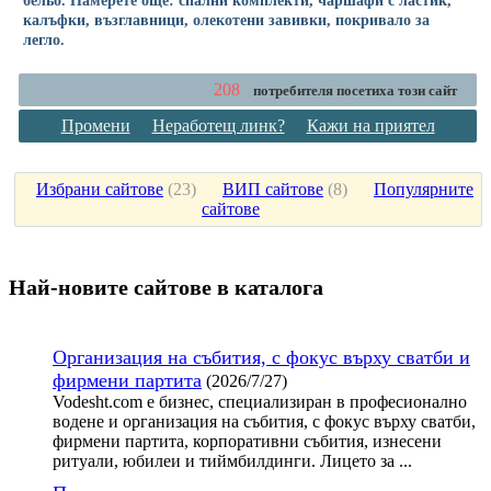
калъфки, възглавници, олекотени завивки, покривало за
легло.
208
потребителя посетиха този сайт
Промени
Неработещ линк?
Кажи на приятел
Избрани сайтове
(
23
)
ВИП сайтове
(
8
)
Популярните
сайтове
Най-новите сайтoве в каталога
Организация на събития, с фокус върху сватби и
фирмени партита
(2026/7/27)
Vodesht.com е бизнес, специализиран в професионално
водене и организация на събития, с фокус върху сватби,
фирмени партита, корпоративни събития, изнесени
ритуали, юбилеи и тиймбилдинги. Лицето за ...