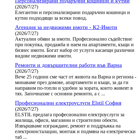
Персонализирани подаръчни кошници и кутии
(2026/7/27)
Елегантни и персонализирани подаръчни кошници и
кутии подходящи за всеки повод.
Агенция за недвижими имоти - К2-Имоти
(2026/7/27)
Актуални обяви за имоти. Професионално съдействие
при покупка, продажба и наем на апартаменти, къщи и
бизнес имоти. Богат набор от услуги касаещи различни
видове недвижими имоти.
Ремонти и довършителни работи във Варна
(2026/7/27)
Вече 25 години сме част от живота на Варна и региона -
минаваме през домове, апартаменти и къщи, за да ги
направим по-топли и удобни за хората, които живеят в
тях. Започнахме с основни ремонти, а с ...
Професионални електроуслуги Elstil София
(2026/7/27)
ELSTIL предлага професионални електроуслуги за
жилища, офиси, магазини и строителни обекти.
Извършваме изграждане, ремонт и поддръжка на
електроинсталации, монтаж и подмяна на електрически
таб ...