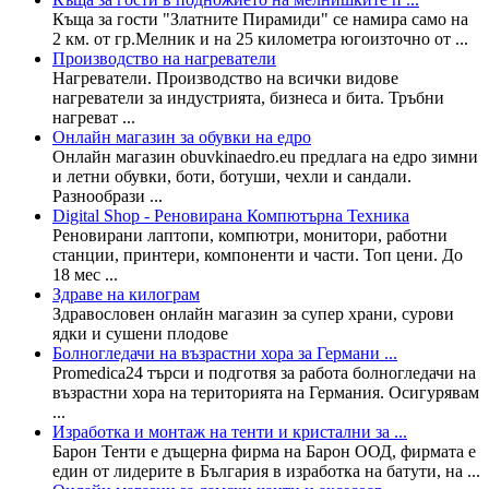
Къща за гости "Златните Пирамиди" се намира само на
2 км. от гр.Мелник и на 25 километра югоизточно от ...
Производство на нагреватели
Нагреватели. Производство на всички видове
нагреватели за индустрията, бизнеса и бита. Тръбни
нагреват ...
Онлайн магазин за обувки на едро
Онлайн магазин obuvkinaedro.eu предлага на едро зимни
и летни обувки, боти, ботуши, чехли и сандали.
Разнообрази ...
Digital Shop - Реновирана Компютърна Техника
Реновирани лаптопи, компютри, монитори, работни
станции, принтери, компоненти и части. Топ цени. До
18 мес ...
Здраве на килограм
Здравословен онлайн магазин за супер храни, сурови
ядки и сушени плодове
Болногледачи на възрастни хора за Германи ...
Promedica24 търси и подготвя за работа болногледачи на
възрастни хора на територията на Германия. Осигурявам
...
Изработка и монтаж на тенти и кристални за ...
Барон Тенти е дъщерна фирма на Барон ООД, фирмата е
един от лидерите в България в изработка на батути, на ...