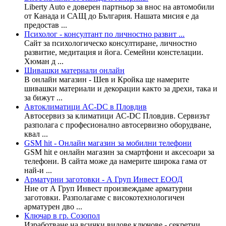
Liberty Auto е доверен партньор за внос на автомобили
от Канада и САЩ до България. Нашата мисия е да
предостав ...
Психолог - консултант по личностно развит ...
Сайт за психологическо консултиране, личностно
развитие, медитация и йога. Семейни констелации.
Хюман д ...
Шивашки материали онлайн
В онлайн магазин - Шев и Кройка ще намерите
шивашки материали и декорации както за дрехи, така и
за бижут ...
Aвтоклиматици AC-DC в Пловдив
Автосервиз за климатици АС-DC Пловдив. Сервизът
разполага с професионално автосервизно оборудване,
квал ...
GSM hit - Онлайн магазин за мобилни телефони
GSM hit е онлайн магазин за смартфони и аксесоари за
телефони. В сайта може да намерите широка гама от
най-и ...
Арматурни заготовки - А Груп Инвест ЕООД
Ние от А Груп Инвест произвеждаме арматурни
заготовки. Разполагаме с високотехнологичен
арматурен дво ...
Ключар в гр. Созопол
Изработване на всички видове ключове - секретни,