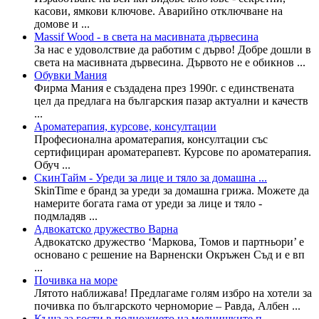
касови, ямкови ключове. Аварийно отключване на
домове и ...
Massif Wood - в света на масивната дървесина
За нас е удоволствие да работим с дърво! Добре дошли в
света на масивната дървесина. Дървото не е обикнов ...
Обувки Мания
Фирма Мания е създадена през 1990г. с единствената
цел да предлага на българския пазар актуални и качеств
...
Ароматерапия, курсове, консултации
Професионална ароматерапия, консултации със
сертифициран ароматерапевт. Курсове по ароматерапия.
Обуч ...
СкинТайм - Уреди за лице и тяло за домашна ...
SkinTime е бранд за уреди за домашна грижа. Можете да
намерите богата гама от уреди за лице и тяло -
подмладяв ...
Адвокатско дружество Варна
Адвокатско дружество ‘Маркова, Томов и партньори’ е
основано с решение на Варненски Окръжен Съд и е вп
...
Почивка на море
Лятото наближава! Предлагаме голям избро на хотели за
почивка по българското черноморие – Равда, Албен ...
Къща за гости в подножието на мелнишките п ...