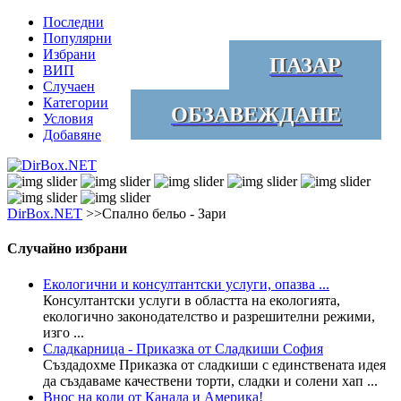
Последни
Популярни
Избрани
ПАЗАР
ВИП
Случаен
Категории
ОБЗАВЕЖДАНЕ
Условия
Добавяне
DirBox.NET
>>Спално бельо - Зари
Случайно избрани
Екологични и консултантски услуги, опазва ...
Консултантски услуги в областта на екологията,
екологично законодателство и разрешителни режими,
изго ...
Сладкарница - Приказка от Сладкиши София
Създадохме Приказка от сладкиши с единствената идея
да създаваме качествени торти, сладки и солени хап ...
Внос на коли от Канада и Америка!