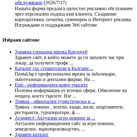
обслужване
(2026/7/17)
Нашата фирма предлага цялостно рекламно обслужване
чрез персонален подход към клиента. Създаваме
корпоративна, печатна, сувенирна и Интернет реклама.
Изграждаме и поддържаме Уеб сайтове.
Избрани сайтове
Здравна социална мрежа Кредоуеб
Здравен сайт, в който можете да си запазите час при
лекар, да получите профе ...
Каталог със стоматолози в Българи ...
Dental.bg е професионална мрежа за зъболекари,
зъботехници и дентални фирми. На ...
Epis - информацията която търсите
Полезна информация от всички сфери. Обяснение на
нещата, които търсите. Взе ...
Трявна - официален туристически и ...
Трявна - новини , хотели, къщи, вили, апартаменти,
ресторанти, туроператори, ф ...
Агровест: Актуални агро новини за ...
Актуален информационен сайт за агро новини,
земеделие, зърнопроизводство, ...
Здравен каталог