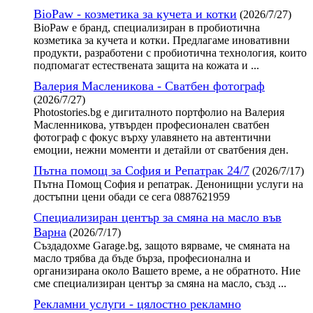
BioPaw - козметика за кучета и котки
(2026/7/27)
BioPaw е бранд, специализиран в пробиотична
козметика за кучета и котки. Предлагаме иновативни
продукти, разработени с пробиотична технология, които
подпомагат естествената защита на кожата и ...
Валерия Масленикова - Сватбен фотограф
(2026/7/27)
Photostories.bg е дигиталното портфолио на Валерия
Масленникова, утвърден професионален сватбен
фотограф с фокус върху улавянето на автентични
емоции, нежни моменти и детайли от сватбения ден.
Пътна помощ за София и Репатрак 24/7
(2026/7/17)
Пътна Помощ София и репатрак. Денонищни услуги на
достъпни цени обади се сега 0887621959
Специализиран център за смяна на масло във
Варна
(2026/7/17)
Създадохме Garage.bg, защото вярваме, че смяната на
масло трябва да бъде бърза, професионална и
организирана около Вашето време, а не обратното. Ние
сме специализиран център за смяна на масло, създ ...
Рекламни услуги - цялостно рекламно