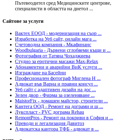
Пътевеодител сред Медицинските центрове,
специалисти в областта на диетол ...
Сайтове за услуги
Вактех ЕООД - модернизация на съор ...
Изработка на Уеб сайт, онлайн мага ...
Счетоводна компания - Мкафинанс
Woodbulgaria - Дървени сглобяеми къщи и ...
Фотография от Татяна Чохаджиева
Студио за еротични масажи Max-Relax
Абонаментни и аварийни ВиК услуги ...
Изграждане на Басейни
Професионален фотограф Миглена Н ...
Адвокат във Варна и правни консул ...
Уеб сайт с адаптивен дизайн на дос ...
Зелен двор - Фирма за озеленяване ...
MaistorFix - домашен майстор, строителн ...
Кантега ООД - Ремонт на дограми и щ ...
Лукспласт - PVC дограма Rehau
RemontPros - Ремонт на покриви в София и ...
Преводи и легализация Давитоз
Адвокатска кантора ТФБ - адвокат в ...