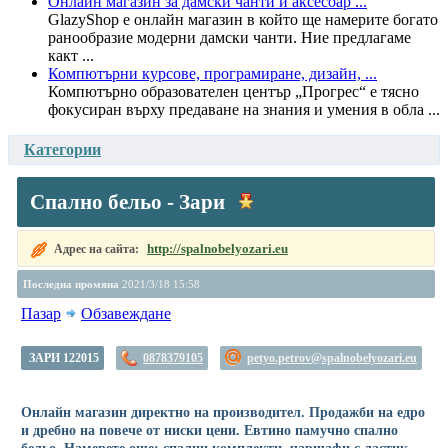
Онлайн магазин за дамски чанти и аксесоар ...
GlazyShop е онлайн магазин в който ще намерите богато
ранообразие модерни дамски чанти. Ние предлагаме
какт ...
Компютърни курсове, програмиране, дизайн, ...
Компютърно образователен център „Прогрес“ е тясно
фокусиран върху предаване на знания и умения в обла ...
Категории
Спално бельо - Зари
http://spalnobelyozari.eu
Адрес на сайта:
Последна промяна
2021/3/18 15:58
Пазар
Обзавеждане
ЗАРИ 122015
0878379105
petyo.petrov@spalnobelyozari.eu
Онлайн магазин директно на производител. Продажби на едро
и дребно на повече от ниски цени. Евтино памучно спално
бельо. Намерете още: спални комплекти, чаршафи с ластик,