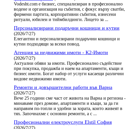
Vodesht.com е бизнес, специализиран в професионално
водене и организация на събития, с фокус върху сватби,
фирмени партита, корпоративни събития, изнесени
ритуали, юбилеи и тиймбилдинги. Лицето за ...
Персонализирани подаръчни кошници и кутии
(2026/7/27)
Елегантни и персонализирани подаръчни кошници и
кутии подходящи за всеки повод.
Агенция за недвижими имоти - К2-Имоти
(2026/7/27)
Актуални обяви за имоти. Професионално съдействие
при покупка, продажба и наем на апартаменти, къщи и
бизнес имоти. Богат набор от услуги касаещи различни
видове недвижими имоти.
Ремонти и довършителни работи във Варна
(2026/7/27)
Вече 25 години сме част от живота на Варна и региона -
минаваме през домове, апартаменти и къщи, за да ги
направим по-топли и удобни за хората, които живеят в
тях. Започнахме с основни ремонти, а с ...
Професионални електроуслуги Elstil София
(2026/7/27)