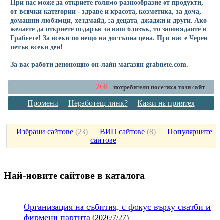
При нас може да откриете голямо разнообразие от продукти,
от всички категории - здраве и красота, козметика, за дома,
домашни любимци, хендмайд, за децата, джаджи и други. Ако
желаете да откриете подарък за ваш близък, то заповядайте в
Грабнете! За всеки по нещо на достъпна цена. При нас е Черен
петък всеки ден!
За вас работи денонощно он-лайн магазин grabnete.com.
268
потребителя посетиха този сайт
Промени
Неработещ линк?
Кажи на приятел
Избрани сайтове
(
23
)
ВИП сайтове
(
8
)
Популярните
сайтове
Най-новите сайтoве в каталога
Организация на събития, с фокус върху сватби и
фирмени партита
(2026/7/27)