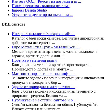
Кантега ООД - Ремонт на дограми и щ ...
Пиксел реклама - външна реклама
Impress Design Studio
Услугите за детектор на лъжата за ...
ВИП сайтове
Интернет каталог с български сайт ...
Каталог с български сайтове. Безплатна директория за
добавяне на интернет с ...
Евро Метал Стил Груп - Метални кон ...
Метални врати за апартаменти, мазета, складове и
гаражи, врати за дворни или ...
Поръчка на метални врати
Блиндирани и метални врати от производител.
Производство, доставка и монтаж ...
Магазин за здраве и полезна инфор ...
За Вашето здраве - полезна информация и иновативни
продукти в подкрепа с бор ...
Здраве от природата и алтернативн ...
Блог с богата полезна информация за лечението с
природни средства. Билков ма ...
Публикуване на статии, сайтове и б ...
Онлайн каталог за безплатни обяви. Публикувайте
Вашата статия или интернет ...