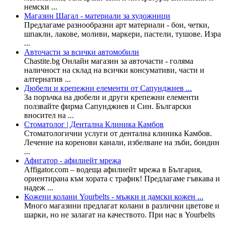
немски ...
Магазин Шагал - материали за художници
Предлагаме разнообразни арт материали - бои, четки,
шпакли, лакове, моливи, маркери, пастели, тушове. Изра
...
Авточасти за всички автомобили
Chastite.bg Онлайн магазин за авточасти - голяма
наличност на склад на всички консумативи, части и
алтернатив ...
Дюбели и крепежни елементи от Сапунджиев ...
За поръчка на дюбели и други крепежни елементи
ползвайте фирма Сапунджиев и Син. Български
вносител на ...
Стоматолог | Дентална Клиника Камбов
Стоматологични услуги от дентална клиника Камбов.
Лечение на коренови канали, избелване на зъби, бондин
...
Афигатор - афилиейт мрежа
Affigator.com – водеща афилиейт мрежа в България,
ориентирана към хората с трафик! Предлагаме гъвкава и
надеж ...
Кожени колани Yourbelts - мъжки и дамски кожен ...
Много магазини предлагат колани в различни цветове и
шарки, но не залагат на качеството. При нас в Yourbelts
...