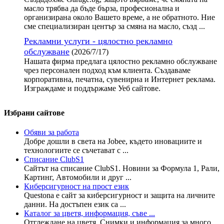
масло трябва да бъде бърза, професионална и
организирана около Вашето време, а не обратното. Ние
сме специализиран център за смяна на масло, създ ...
Рекламни услуги - цялостно рекламно
обслужване
(2026/7/17)
Нашата фирма предлага цялостно рекламно обслужване
чрез персонален подход към клиента. Създаваме
корпоративна, печатна, сувенирна и Интернет реклама.
Изграждаме и поддържаме Уеб сайтове.
Избрани сайтове
Обяви за работа
Добре дошли в света на Jobee, където иновациите и
технологиите се съчетават с ...
Списание ClubS1
Сайтът на списание ClubS1. Новини за Формула 1, Рали,
Картинг, Автомобили и друг ...
Киберсигурност на прост език
Questona е сайт за киберсигурност и защита на личните
данни. На достъпен език са ...
Каталог за цветя, информация, съве ...
Отглеждане на цветя. Снимки и информация за много