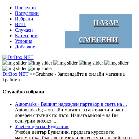
Последни
Популярни
Избрани
ПАЗАР
ВИП
Случаен
Категории
СМЕСЕНИ
Условия
Добавяне
DirBox.NET
>>Grabnete - Заповядайте в онлайн магазина
Грабнете
Случайно избрани
Automarks - Вашият надежден партньор в света на ...
Automarks.bg – онлайн магазин за авточасти и ваш
доверен спътник по пътя. Нашата мисия е да Ви
осигурим високо ...
Учебен център Будилник
Учебен център Будилник, предлага курсове по
математика, български език и литература, английски и