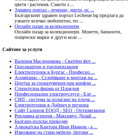
цветя / растения. Съвети з ...
Здравен портал - лечение, диети, пс ...
Българският здравен портал Lechenie.bg предлага да
узнаете всичко любопитно, по ...
Онлайн пазар за колекционери
Онлайн пазар за колекционери. Монети, банкноти,
пощенски марки и други коле ...
Сайтове за услуги
Валерия Масленикова - Сватбен фот ...
Гипсокартон и топлоизолация
Електротехник в Бургас - Професио ...
Асембликс - Сглобяване и монтаж на ...
Център за споразумения при конфли ...
Строителна фирма от Пловдив
Професионални електроуслуги - Еле ...
СВП - система за полагане на плочк ...
Електротехник в Добрич и региона
Софт Галинов ЕООД - SEO - Oптимизация
Рекламна агенция - Максимус Дизай ...
Българо-полски преводач
Адвокатска Кантора Иван Иванов - а ...
Извозване на стари мебели, битови ...