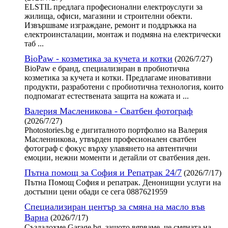
ELSTIL предлага професионални електроуслуги за
жилища, офиси, магазини и строителни обекти.
Извършваме изграждане, ремонт и поддръжка на
електроинсталации, монтаж и подмяна на електрически
таб ...
BioPaw - козметика за кучета и котки
(2026/7/27)
BioPaw е бранд, специализиран в пробиотична
козметика за кучета и котки. Предлагаме иновативни
продукти, разработени с пробиотична технология, които
подпомагат естествената защита на кожата и ...
Валерия Масленикова - Сватбен фотограф
(2026/7/27)
Photostories.bg е дигиталното портфолио на Валерия
Масленникова, утвърден професионален сватбен
фотограф с фокус върху улавянето на автентични
емоции, нежни моменти и детайли от сватбения ден.
Пътна помощ за София и Репатрак 24/7
(2026/7/17)
Пътна Помощ София и репатрак. Денонищни услуги на
достъпни цени обади се сега 0887621959
Специализиран център за смяна на масло във
Варна
(2026/7/17)
Създадохме Garage.bg, защото вярваме, че смяната на