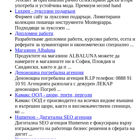
употреба и устойчива мода. Премиум second hand
Luxpen - луксозни подаръци
Фирмен сайт за луксозни подаръци. Лимитирани
колекции пишещи инструменти Montegrappa.
Подходящи за луксозен ...
Дипломни работи
Разработваме дипломни работи, курсови работи, есета и
реферати за хуманитарни и икономически специално ...
Магазини Albaluna
Продуктите на магазини ALBALUNA можете да
намерите в магазините ни в София, Пловдив и
Сандански, както и да п ...
Денонощна погребална агенция
Денонощна погребална агенция R.I.P телефон: 0888 91
10 91 Агенцията разполага с дежурен ЛЕКАР
денонощно Погреб ...
Камакс ООД - щори, тенти, перголи
Камакс ООД е производител на всички видове външни
и вътрешни щори, както и висококачествени сенници,
ко ...
Humerson - Дигитална SEO агенция
Дигитална SEO агенция Humerson е фокусирана върху
изграждането на работещи бизнес решения в сферата на
дигит ...