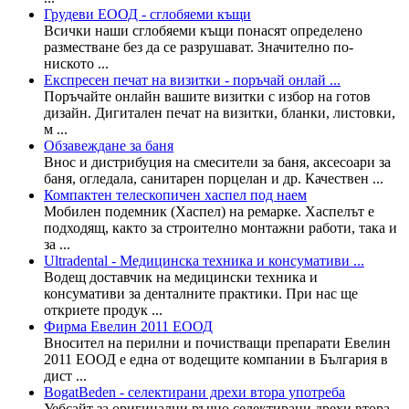
Грудеви ЕООД - сглобяеми къщи
Всички наши сглобяеми къщи понасят определено
разместване без да се разрушават. Значително по-
ниското ...
Експресен печат на визитки - поръчай онлай ...
Поръчайте онлайн вашите визитки с избор на готов
дизайн. Дигитален печат на визитки, бланки, листовки,
м ...
Обзавеждане за баня
Внос и дистрибуция на смесители за баня, аксесоари за
баня, огледала, санитарен порцелан и др. Качествен ...
Компактен телескопичен хаспел под наем
Мобилен подемник (Хаспел) на ремарке. Хаспелът е
подходящ, както за строително монтажни работи, така и
за ...
Ultradental - Медицинска техника и консумативи ...
Водещ доставчик на медицински техника и
консумативи за денталните практики. При нас ще
откриете продук ...
Фирма Евелин 2011 ЕООД
Вносител на перилни и почистващи препарати Евелин
2011 ЕООД е една от водещите компании в България в
дист ...
BogatBeden - селектирани дрехи втора употреба
Уебсайт за оригинални ръчно селектирани дрехи втора