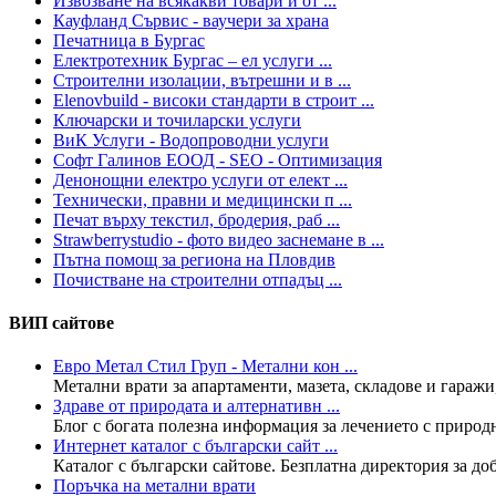
Извозване на всякакви товари и от ...
Кауфланд Сървис - ваучери за храна
Печатница в Бургас
Електротехник Бургас – ел услуги ...
Строителни изолации, вътрешни и в ...
Elenovbuild - високи стандарти в строит ...
Ключарски и точиларски услуги
ВиК Услуги - Водопроводни услуги
Софт Галинов ЕООД - SEO - Oптимизация
Денонощни електро услуги от елект ...
Технически, правни и медицински п ...
Печат върху текстил, бродерия, раб ...
Strawberrystudio - фото видео заснемане в ...
Пътна помощ за региона на Пловдив
Почистване на строителни отпадъц ...
ВИП сайтове
Евро Метал Стил Груп - Метални кон ...
Метални врати за апартаменти, мазета, складове и гаражи,
Здраве от природата и алтернативн ...
Блог с богата полезна информация за лечението с природни
Интернет каталог с български сайт ...
Каталог с български сайтове. Безплатна директория за доба
Поръчка на метални врати