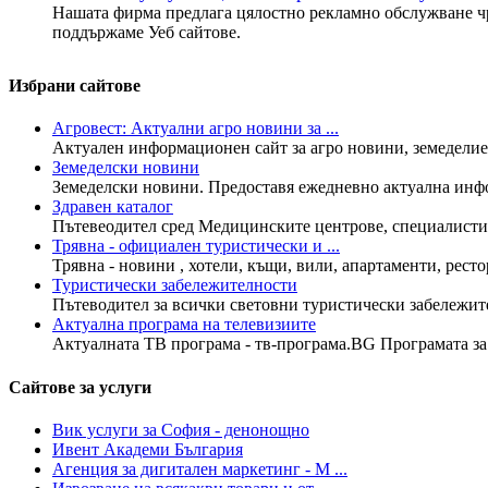
Нашата фирма предлага цялостно рекламно обслужване чр
поддържаме Уеб сайтове.
Избрани сайтове
Агровест: Актуални агро новини за ...
Актуален информационен сайт за агро новини, земеделие,
Земеделски новини
Земеделски новини. Предоставя ежедневно актуална инфо
Здравен каталог
Пътевеодител сред Медицинските центрове, специалисти в
Трявна - официален туристически и ...
Трявна - новини , хотели, къщи, вили, апартаменти, рестор
Туристически забележителности
Пътеводител за всички световни туристически забележите
Актуална програма на телевизиите
Актуалната ТВ програма - тв-програма.BG Програмата за н
Сайтове за услуги
Вик услуги за София - денонощно
Ивент Академи България
Агенция за дигитален маркетинг - М ...