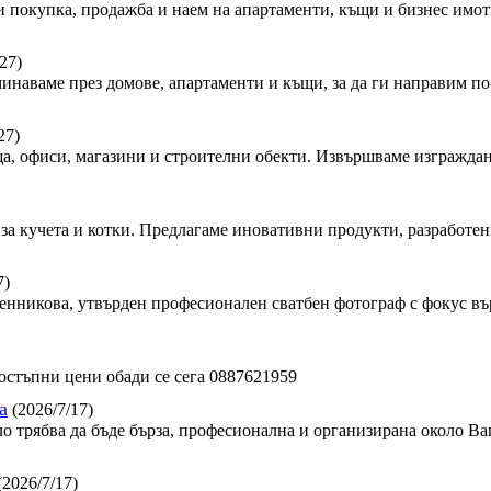
 покупка, продажба и наем на апартаменти, къщи и бизнес имот
27)
минаваме през домове, апартаменти и къщи, за да ги направим по-
27)
, офиси, магазини и строителни обекти. Извършваме изграждан
за кучета и котки. Предлагаме иновативни продукти, разработен
7)
сленникова, утвърден професионален сватбен фотограф с фокус в
стъпни цени обади се сега 0887621959
а
(2026/7/17)
ло трябва да бъде бърза, професионална и организирана около Ва
(2026/7/17)