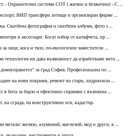
т. - Охранителни системи СОТ ( жични и безжични) - С ...
анспорт, ВИП трансфери летище и организиран фирме ...
а. Сватбена фотография и сватбени албуми, фото з ...
мпютри и аксесоари. Богат избор от калъфчета, пр ...
а лице, коса и тяло, по-екологични заместители ...
и технология ни дава възможност да изработваме мета ...
омоуправител" за град София. Професионална по ...
дане на нови покриви, ремонт на стари, хидроизола ...
 в бита за бързо и ефективно справяне с възникна ...
, на сграда, на конструктивни оси, кадастър.
 метали: желязо, алуминий, магнезий, мед и други, к ...
и, аксесоари, инструменти и други.