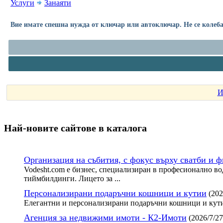
Услуги
Занаяти
Вие имате спешна нужда от ключар или автоключар. Не се колебай
И
Най-новите сайтoве в каталога
Организация на събития, с фокус върху сватби и 
Vodesht.com е бизнес, специализиран в професионално во
тиймбилдинги. Лицето за ...
Персонализирани подаръчни кошници и кутии
(202
Елегантни и персонализирани подаръчни кошници и кути
Агенция за недвижими имоти - К2-Имоти
(2026/7/27