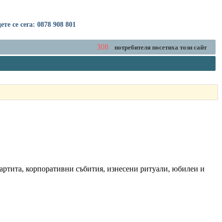
е се сега: 0878 908 801
308
потребителя посетиха този сайт
партита, корпоративни събития, изнесени ритуали, юбилеи и