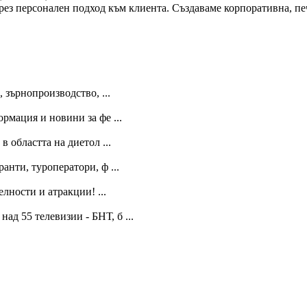
ез персонален подход към клиента. Създаваме корпоративна, пе
 зърнопроизводство, ...
рмация и новини за фе ...
 областта на диетол ...
анти, туроператори, ф ...
лности и атракции! ...
ад 55 телевизии - БНТ, б ...