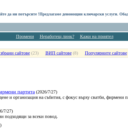
те да ни потърсите !Предлагаме денонощни ключарски услуги. Обадет
Промени
Неработещ линк?
Кажи на приятел
збрани сайтове
(
23
)
ВИП сайтове
(
8
)
Популярните сайтове
фирмени партита
(2026/7/27)
дене и организация на събития, с фокус върху сватби, фирмени 
6/7/27)
и подходящи за всеки повод.
)