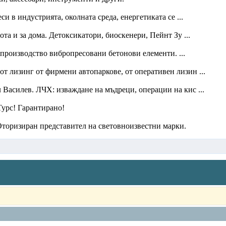
 в индустрията, околната среда, енергетиката се ...
та и за дома. Детоксикатори, биоскенери, Пейнт Зу ...
 производство вибропресовани бетонови елементи. ...
 от лизинг от фирмени автопаркове, от оперативен лизин ...
Василев. ЛЧХ: изваждане на мъдреци, операции на кис ...
Турс! Гарантирано!
 Оторизиран представител на световноизвестни марки.