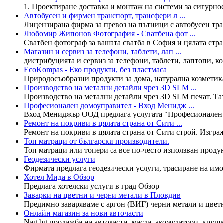
1. Проектиране доставка и монтаж на системи за сигурнос
Автобусен и фирмен транспорт, трансфери л ...
Лицензирана фирма за превоз на пътници с автобусен тр
Любомир Жипонов Фотография - Сватбена фот ...
Сватбен фотограф за вашата сватба в София и цялата стран
Магазин и сервиз за телефони, таблети, лап ...
дистрибуцията и сервиз за телефони, таблети, лаптопи, ко
EcoKompas - Еко продукти, без пластмаса
Природосъобразни продукти за дома, натурална козметика з
Производство на метални детайли чрез 3D SLM ...
Производство на метални детайли чрез 3D SLM печат. Таз
Професионален домоуправител - Вход Менидж ...
Вход Мениджър ООД предлага услугата "Професионален д
Ремонт на покриви в цялата страна от Сити ...
Ремонт на покриви в цялата страна от Сити строй. Изграж
Топ матраци от български производители.
Топ матраци или топери са все по-често използван продукт
Геодезически услуги
Фирмата предлага геодезически услуги, трасиране на имот
Хотел Мида в Обзор
Предлага хотелски услуги в град Обзор
Заварки на цветни и черни метали в Пловдив
Предимно заваряваме с аргон (ВИГ) черни метали и цветни
Онлайн магазин за нови авточасти
Nag.bg продажба на авточасти, масла, акомулатори, крушк