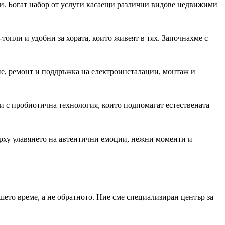
и. Богат набор от услуги касаещи различни видове недвижими
топли и удобни за хората, които живеят в тях. Започнахме с
е, ремонт и поддръжка на електроинсталации, монтаж и
и с пробиотична технология, които подпомагат естествената
ърху улавянето на автентични емоции, нежни моменти и
шето време, а не обратното. Ние сме специализиран център за