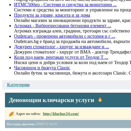
ИТМС500ио - Системи и средства за мониторин ...
Системи и средства за мониторинг и управление на процеси
Продукти за здраве, красота и за дома
Онлайн магазин за иновационни продукти за здраве, красо
Агромах - Вибропресовани бетонови елемент ...
Агромах изгражда алеи, градини, тротоари със собствено
Outletcars - проверени автомобили с история и г ...
Outletcars.bg е бранд за продажба на автомобили, върнати
Дежурен стоматолог - хирург за изваждане н ...
Дежурен стоматолог - хирург от ВМА - доктор Трендафил 
Коли под наем, рентакар услуги от Теодор Т ...
Ниски цени и добри условия за коли под наем от Теодор 
Часовници и бижута Classic
Онлайн бутик за часовници, бижута и аксесоари Classic.
Категории
Денонощни ключарски услуги
http://kluchar24.com/
Адрес на сайта:
Последна промяна
2018/7/1 16:13