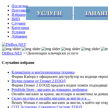
Последни
Популярни
УСЛУГИ
ЗАНАЯ
Избрани
ВИП
Случаен
Категории
Условия
Добавяне
DirBox.NET
>>Денонощни ключарски услуги
Случайно избрани
Климатици и вентилационна техника
Фирма Кабора е официален диструбутор на водещи европе
Водни помпи от Геомат 2 ЕООД
Фирма Геомат 2 ЕООД предлага водни помпи подходящи за
PetsHelp Store - магазин за домашни любимци
Онлайн магазин за храни, аксесоари и козметика за домаш
Склад на едро и онлайн магазин за мигли и к ...
Beauty Woman е онлайн магазин за мигли, в който ще отк
СОТ Астралекс Секюрити Системс ЕООД