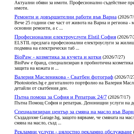
Актуални обяви за имоти. Професионално съдействие при
имоти.
Ремонти и довършителни работи във Варна
(2026/7/
Вече 25 години сме част от живота на Варна и региона - 
основни ремонти, а с ...
Професионални електроуслуги Elstil София
(2026/7/
ELSTIL предлага професионални електроуслуги за жилища
подмяна на електрически таб ...
BioPaw - козметика за кучета и котки
(2026/7/27)
BioPaw е бранд, специализиран в пробиотична козметика 
защита на кожата и ...
Валерия Масленикова - Сватбен фотограф
(2026/7/2
Photostories.bg е дигиталното портфолио на Валерия Ма
детайли от сватбения ден.
Пътна помощ за София и Репатрак 24/7
(2026/7/17)
Пътна Помощ София и репатрак. Денонищни услуги на до
Специализиран център за смяна на масло във Варн
Създадохме Garage.bg, защото вярваме, че смяната на мас
смяна на масло, създ ...
Рекламни услуги - цялостно рекламно обслужване