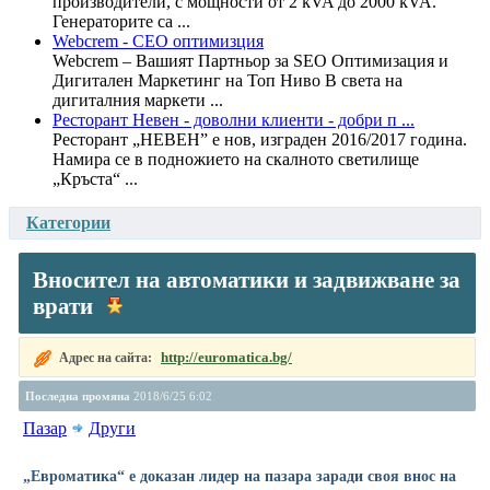
производители, с мощности от 2 kVA до 2000 kVA.
Генераторите са ...
Webcrem - СЕО оптимизция
Webcrem – Вашият Партньор за SEO Оптимизация и
Дигитален Маркетинг на Топ Ниво В света на
дигиталния маркети ...
Ресторант Невен - доволни клиенти - добри п ...
Ресторант „НЕВЕН” е нов, изграден 2016/2017 година.
Намира се в подножието на скалното светилище
„Кръста“ ...
Категории
Вносител на автоматики и задвижване за
врати
http://euromatica.bg/
Адрес на сайта:
Последна промяна
2018/6/25 6:02
Пазар
Други
„Евроматика“ е доказан лидер на пазара заради своя внос на