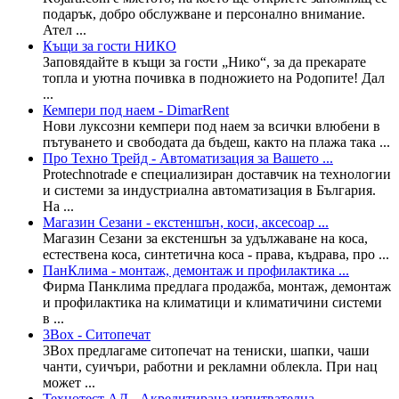
подарък, добро обслужване и персонално внимание.
Ател ...
Къщи за гости НИКО
Заповядайте в къщи за гости „Нико“, за да прекарате
топла и уютна почивка в подножието на Родопите! Дал
...
Кемпери под наем - DimarRent
Нови луксозни кемпери под наем за всички влюбени в
пътуването и свободата да бъдеш, както на плажа така ...
Про Техно Трейд - Автоматизация за Вашето ...
Protechnotrade е специализиран доставчик на технологии
и системи за индустриална автоматизация в България.
На ...
Магазин Сезани - екстеншън, коси, аксесоар ...
Магазин Сезани за екстеншън за удължаване на коса,
естествена коса, синтетична коса - права, къдрава, про ...
ПанКлима - монтаж, демонтаж и профилактика ...
Фирма Панклима предлага продажба, монтаж, демонтаж
и профилактика на климатици и климатичини системи
в ...
3Box - Ситопечат
3Box предлагаме ситопечат на тениски, шапки, чаши
чанти, суичъри, работни и рекламни облекла. При нац
может ...
Технотест АД - Акредитирана изпитвателна ...