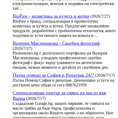
електроинсталации, монтаж и подмяна на електрически
таб ...
BioPaw - козметика за кучета и котки
(2026/7/27)
BioPaw е бранд, специализиран в пробиотична
козметика за кучета и котки. Предлагаме иновативни
продукти, разработени с пробиотична технология, които
подпомагат естествената защита на кожата и ...
Валерия Масленикова - Сватбен фотограф
(2026/7/27)
Photostories.bg е дигиталното портфолио на Валерия
Масленникова, утвърден професионален сватбен
фотограф с фокус върху улавянето на автентични
емоции, нежни моменти и детайли от сватбения ден.
Пътна помощ за София и Репатрак 24/7
(2026/7/17)
Пътна Помощ София и репатрак. Денонищни услуги на
достъпни цени обади се сега 0887621959
Специализиран център за смяна на масло във
Варна
(2026/7/17)
Създадохме Garage.bg, защото вярваме, че смяната на
масло трябва да бъде бърза, професионална и
организирана около Вашето време, а не обратното. Ние
сме специализиран център за смяна на масло, създ ...