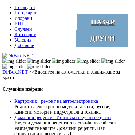
Последни
Популярни
Избрани
ПАЗАР
ВИП
Случаен
Категории
ДРУГИ
Условия
Добавяне
DirBox.NET
>>Вносител на автоматики и задвижване за
врати
Случайно избрани
Картроник - ремонт на автоелектроника
Ремонт на електронни модули за коли, бусове,
камиони,мотори и индустриална техника
Домашни рецепти - Истински вкусни рецепти
Вкусни домашни рецепти от domashnirecepti.com.
Разгледайте нашите Домашни рецепти. Най-
сполучливите рецепти за Д ...