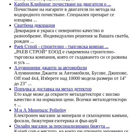
Карбон Клийнинг почистване на двигателя о ...
Почистване на нагарите в двигателя по метода на
водородното почистване. Специален препарат се
изпарява ...
Сватбена декорация
Декорация и украса с невероятно качество и
разнообразие. Индивидуални решения за Вашата сватба,
рожден ...
Раев Строй - строително - търговска компан ...
„РАЕВ СТРОЙ“ ЕООД е съвременна строително-
търговска компания, която от създаването си се рaзвива
и усъ ...
Алуминиеви джанти за автомобили
Алуминиеви Джанти за Автомобили, Бусове, Джипове,
Off road 4x4, Изберете над 10000 модела размери от 14"
до 23" ...
Поръчка и доставка на метал детектор
Ето къде може да откриете металдетектори с високо
качество и на нормални цени. Всички металодетектори
т ...
М и А Минералс Рейнбоу
Електронен магазин за минерали и скъпоценни камъни,
фосили, бижутерия езотерика и фън-шуй
Онлайн магазин за персонализирани бижута ...
Kojarti.com е мястото, на което ще откриете запомнящ се