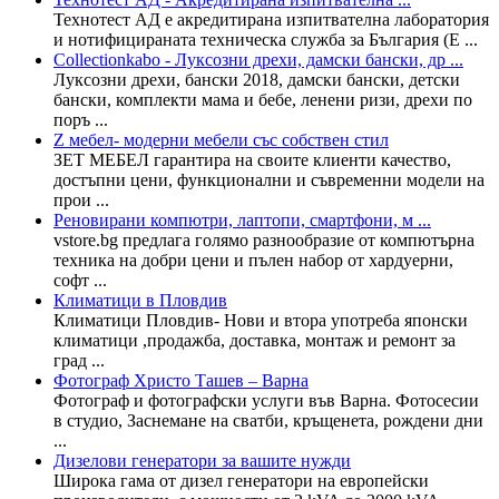
Технотест АД е акредитирана изпитвателна лаборатория
и нотифицираната техническа служба за България (E ...
Collectionkabo - Луксозни дрехи, дамски бански, др ...
Луксозни дрехи, бански 2018, дамски бански, детски
бански, комплекти мама и бебе, ленени ризи, дрехи по
поръ ...
Z мебел- модерни мебели със собствен стил
ЗЕТ МЕБЕЛ гарантира на своите клиенти качество,
достъпни цени, функционални и съвременни модели на
прои ...
Реновирани компютри, лаптопи, смартфони, м ...
vstore.bg предлага голямо разнообразие от компютърна
техника на добри цени и пълен набор от хардуерни,
софт ...
Климатици в Пловдив
Климатици Пловдив- Нови и втора употреба японски
климатици ,продажба, доставка, монтаж и ремонт за
град ...
Фотограф Христо Ташев – Варна
Фотограф и фотографски услуги във Варна. Фотосесии
в студио, Заснемане на сватби, кръщенета, рождени дни
...
Дизелови генератори за вашите нужди
Широка гама от дизел генератори на европейски