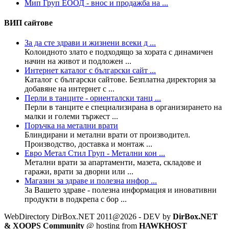
Мип Груп ЕООД - внос и продажба на ...
ВИП сайтове
За да сте здрави и жизнени всеки д ...
Колoидното злато е подходящо за хората с динамичен
начин на живот и подложен ...
Интернет каталог с български сайт ...
Каталог с български сайтове. Безплатна директория за
добавяне на интернет с ...
Перли в танците - ориенталски танц ...
Перли в танците е специализирана в организирането на
малки и големи тържест ...
Поръчка на метални врати
Блиндирани и метални врати от производител.
Производство, доставка и монтаж ...
Евро Метал Стил Груп - Метални кон ...
Метални врати за апартаменти, мазета, складове и
гаражи, врати за дворни или ...
Магазин за здраве и полезна инфор ...
За Вашето здраве - полезна информация и иновативни
продукти в подкрепа с бор ...
WebDirectory DirBox.NET 2011@2026 - DEV by
DirBox.NET
& XOOPS Community
@ hosting from
HAWKHOST