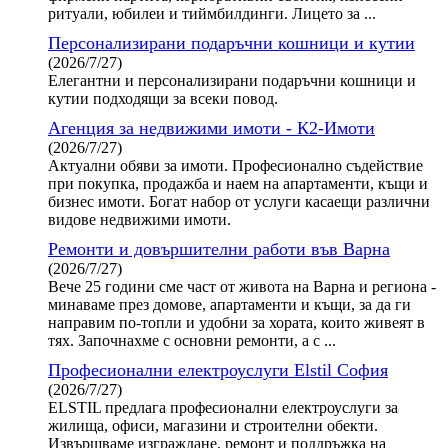
ритуали, юбилеи и тиймбилдинги. Лицето за ...
Персонализирани подаръчни кошници и кутии
(2026/7/27)
Елегантни и персонализирани подаръчни кошници и
кутии подходящи за всеки повод.
Агенция за недвижими имоти - К2-Имоти
(2026/7/27)
Актуални обяви за имоти. Професионално съдействие
при покупка, продажба и наем на апартаменти, къщи и
бизнес имоти. Богат набор от услуги касаещи различни
видове недвижими имоти.
Ремонти и довършителни работи във Варна
(2026/7/27)
Вече 25 години сме част от живота на Варна и региона -
минаваме през домове, апартаменти и къщи, за да ги
направим по-топли и удобни за хората, които живеят в
тях. Започнахме с основни ремонти, а с ...
Професионални електроуслуги Elstil София
(2026/7/27)
ELSTIL предлага професионални електроуслуги за
жилища, офиси, магазини и строителни обекти.
Извършваме изграждане, ремонт и поддръжка на