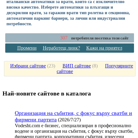
италиански автоматики за врати, които са с изключително
високо качество. Изберете автоматики за плъзгащи и
двукрилни врати, за гаражни врати тип ролетна и секционна,
автоматични паркинг бариери, за лични или индустриални
потребности.
307
потребителя посетиха този сайт
Промени
Неработещ линк?
Кажи на приятел
Избрани сайтове
(
23
)
ВИП сайтове
(
8
)
Популярните
сайтове
Най-новите сайтoве в каталога
Организация на събития, с фокус върху сватби и
фирмени партита
(2026/7/27)
Vodesht.com е бизнес, специализиран в професионално
водене и организация на събития, с фокус върху сватби,
фирмени партита, корпоративни събития, изнесени