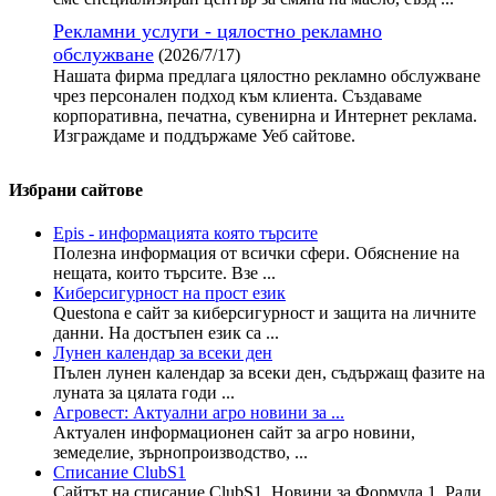
Рекламни услуги - цялостно рекламно
обслужване
(2026/7/17)
Нашата фирма предлага цялостно рекламно обслужване
чрез персонален подход към клиента. Създаваме
корпоративна, печатна, сувенирна и Интернет реклама.
Изграждаме и поддържаме Уеб сайтове.
Избрани сайтове
Epis - информацията която търсите
Полезна информация от всички сфери. Обяснение на
нещата, които търсите. Взе ...
Киберсигурност на прост език
Questona е сайт за киберсигурност и защита на личните
данни. На достъпен език са ...
Лунен календар за всеки ден
Пълен лунен календар за всеки ден, съдържащ фазите на
луната за цялата годи ...
Агровест: Актуални агро новини за ...
Актуален информационен сайт за агро новини,
земеделие, зърнопроизводство, ...
Списание ClubS1
Сайтът на списание ClubS1. Новини за Формула 1, Рали,