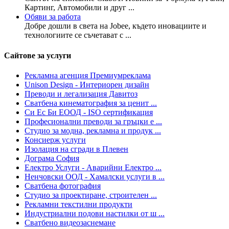
Картинг, Автомобили и друг ...
Обяви за работа
Добре дошли в света на Jobee, където иновациите и
технологиите се съчетават с ...
Сайтове за услуги
Рекламна агенция Премиумреклама
Unison Design - Интериорен дизайн
Преводи и легализация Давитоз
Сватбена кинематография за ценит ...
Си Ес Би ЕООД - ISO сертификация
Професионални преводи за гръцки е ...
Студио за модна, рекламна и продук ...
Консиерж услуги
Изолация на сгради в Плевен
Дограма София
Електро Услуги - Аварийни Електро ...
Ненчовски ООД - Хамалски услуги в ...
Сватбена фотография
Студио за проектиране, строителен ...
Рекламни текстилни продукти
Индустриални подови настилки от ш ...
Сватбено видеозаснемане