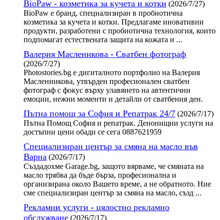
BioPaw - козметика за кучета и котки
(2026/7/27)
BioPaw е бранд, специализиран в пробиотична
козметика за кучета и котки. Предлагаме иновативни
продукти, разработени с пробиотична технология, които
подпомагат естествената защита на кожата и ...
Валерия Масленикова - Сватбен фотограф
(2026/7/27)
Photostories.bg е дигиталното портфолио на Валерия
Масленникова, утвърден професионален сватбен
фотограф с фокус върху улавянето на автентични
емоции, нежни моменти и детайли от сватбения ден.
Пътна помощ за София и Репатрак 24/7
(2026/7/17)
Пътна Помощ София и репатрак. Денонищни услуги на
достъпни цени обади се сега 0887621959
Специализиран център за смяна на масло във
Варна
(2026/7/17)
Създадохме Garage.bg, защото вярваме, че смяната на
масло трябва да бъде бърза, професионална и
организирана около Вашето време, а не обратното. Ние
сме специализиран център за смяна на масло, създ ...
Рекламни услуги - цялостно рекламно
обслужване
(2026/7/17)