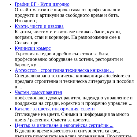
Грабни БГ - Купи изгодно
Онлайн магазин с широка гама от професионални
продукти и артикули за свободното време и бита.
Изгодни ц ...
Кърти, чисти и извозва
Къртим, чистим и извозваме всичко - бани, кухни,
дограми, стаи и коридори. На разположение сме в
София, пре ...
Кулински комерс
Търговия на едро и дребно със стоки за бита,
професионално оборудване за хотели, ресторанти и
барове, ку ...
Артехстор - строителна техническа книжарн ...
Специализирана техническа книжарница artechstore.eu
предлага строителна и техническа литература и пособия
в ...
Частен домоуправител
професионален домоуправител, надеждно управление и
поддражка на сгради, коректно и прозрачно управлен ...
Каталог за цветя, информация, съвети
Отглеждане на цветя. Снимки и информация за много
цветя / растения. Съвети за цветята.
Център за изпитване и европейска сертифик ...
В днешно време качеството и сигурността са сред
първите приоритети на всяка организация. Продуктите