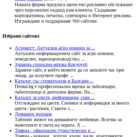
Нашата фирма предлага цялостно рекламно обслужване
чрез персонален подход към клиента. Създаваме
корпоративна, печатна, сувенирна и Интернет реклама.
Изграждаме и поддържаме Уеб сайтове.
Избрани сайтове
Агровест: Актуални агро новини за ...
Актуален информационен сайт за агро новини,
земеделие, зърнопроизводство, ...
Здравна социална мрежа Кредоуеб
Здравен сайт, в който можете да си запазите час при
лекар, да получите профе ...
Каталог със стоматолози в Българи ...
Dental.bg е професионална мрежа за зъболекари,
зъботехници и дентални фирми. На ...
Каталог за цветя, информация, съве ...
Отглеждане на цветя. Снимки и информация за много
цветя / растения. Съвети з ...
Домашен зоопарк
Тайният живот на домашните любимци. Всичко за
животните в света на хората. Х ...
Трявна - официален туристически и ...
Трявна - новини , хотели, къщи, вили, апартаменти,