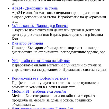
из ...
Арт24 - Декорации за стена
Арт24 е онлайн магазин, специализиран в различни
видове декорации за стена. Изработване на декоративни
п ...
Зъболекар във Варна - д-р Бонева
Открийте изключителни дентални грижи в дентален
център д-р Бонева във Варна, ръководен от д-р Биляна
Бон ...
Инвитро България
Инвитро България e българският портал за инвитро,
диагностика на стерилитета, репродуктивно здраве, бре
...
Уеб дизайн и изработка на сайтове
Изработваме онлайн магазини с уникални системи за
управление на съдържанието. Предлагаме системи с раз
...
Коминочистач в София и региона
Професионални услуги за почистване, отпушване и
ремонт на комини в София и областта.
Мебели БГ - мебелите са онлайн
Мебели Бг е специализирана онлайн платформа за
продажба на мебели за дома и офиса, градинско
обзавеждан ...
Дерматологична клиника Derma-Act