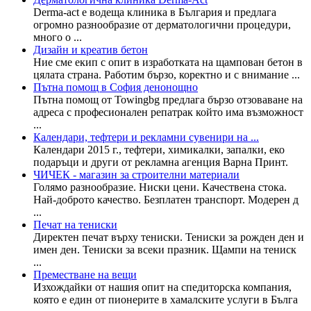
Derma-аct е водеща клиника в България и предлага
огромно разнообразие от дерматологични процедури,
много о ...
Дизайн и креатив бетон
Ние сме екип с опит в изработката на щампован бетон в
цялата страна. Работим бързо, коректно и с внимание ...
Пътна помощ в София денонощно
Пътна помощ от Towingbg предлага бързо отзоваване на
адреса с професионален репатрак който има възможност
...
Календари, тефтери и рекламни сувенири на ...
Календари 2015 г., тефтери, химикалки, запалки, еко
подаръци и други от рекламна агенция Варна Принт.
ЧИЧЕК - магазин за строителни материали
Голямо разнообразие. Ниски цени. Качествена стока.
Най-доброто качество. Безплатен транспорт. Модерен д
...
Печат на тениски
Директен печат върху тениски. Тениски за рожден ден и
имен ден. Тениски за всеки празник. Щампи на тениск
...
Преместване на вещи
Изхождайки от нашия опит на спедиторска компания,
която е един от пионерите в хамалските услуги в Бълга