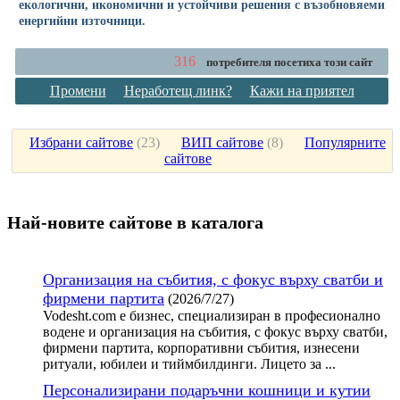
екологични, икономични и устойчиви решения с възобновяеми
енергийни източници.
316
потребителя посетиха този сайт
Промени
Неработещ линк?
Кажи на приятел
Избрани сайтове
(
23
)
ВИП сайтове
(
8
)
Популярните
сайтове
Най-новите сайтoве в каталога
Организация на събития, с фокус върху сватби и
фирмени партита
(2026/7/27)
Vodesht.com е бизнес, специализиран в професионално
водене и организация на събития, с фокус върху сватби,
фирмени партита, корпоративни събития, изнесени
ритуали, юбилеи и тиймбилдинги. Лицето за ...
Персонализирани подаръчни кошници и кутии