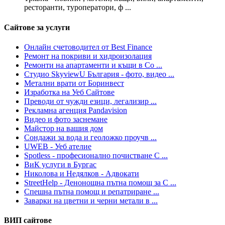
ресторанти, туроператори, ф ...
Сайтове за услуги
Онлайн счетоводител от Best Finance
Ремонт на покриви и хидроизолация
Ремонти на апартаменти и къщи в Со ...
Студио SkyviewU България - фото, видео ...
Метални врати от Боринвест
Изработка на Уеб Сайтове
Преводи от чужди езици, легализир ...
Рекламна агенция Pandavision
Видео и фото заснемане
Майстор на вашия дом
Сондажи за вода и геоложко проучв ...
UWEB - Уеб ателие
Spotless - професионално почистване С ...
ВиК услуги в Бургас
Николова и Недялков - Адвокати
StreetHelp - Денонощна пътна помощ за С ...
Спешна пътна помощ и репатриране ...
Заварки на цветни и черни метали в ...
ВИП сайтове