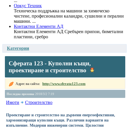
...
Оркус Техник
Техническа поддръжка на машини за химическо
чистене, професионални каландри, сушилни и перални
машини. ...
Контактни Елементи АД
Контактни Елементи АД Сребърен припои, биметални
пластини, сребро
Категории
Сферата 123 - Куполни къщи,
проектиране и строителство
http://www.sferata123.com
Адрес на сайта:
Последна промяна
2018/3/2 7:19
Имоти
Строителство
Проектиране и строителство на дървени енергоефективни,
хармонизиращи куполни къщи. Различни варианти на
изпълнение. Модерни инженерни системи. Цялостни