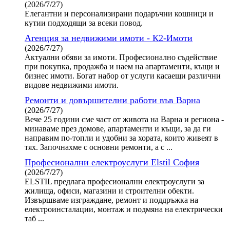
(2026/7/27)
Елегантни и персонализирани подаръчни кошници и
кутии подходящи за всеки повод.
Агенция за недвижими имоти - К2-Имоти
(2026/7/27)
Актуални обяви за имоти. Професионално съдействие
при покупка, продажба и наем на апартаменти, къщи и
бизнес имоти. Богат набор от услуги касаещи различни
видове недвижими имоти.
Ремонти и довършителни работи във Варна
(2026/7/27)
Вече 25 години сме част от живота на Варна и региона -
минаваме през домове, апартаменти и къщи, за да ги
направим по-топли и удобни за хората, които живеят в
тях. Започнахме с основни ремонти, а с ...
Професионални електроуслуги Elstil София
(2026/7/27)
ELSTIL предлага професионални електроуслуги за
жилища, офиси, магазини и строителни обекти.
Извършваме изграждане, ремонт и поддръжка на
електроинсталации, монтаж и подмяна на електрически
таб ...