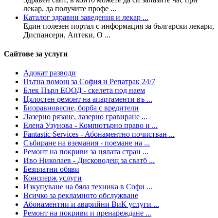
лекар, да получите профе ...
Каталог здравни заведения и лекар ...
Един полезен портал с информация за български лекари,
Диспансери, Аптеки, О ...
Сайтове за услуги
Адокат разводи
Пътна помощ за София и Репатрак 24/7
Блек Пърл ЕООД - скелета под наем
Цялостен ремонт на апартаменти въ ...
Биоравновесие, борба с вредители
Лазерно рязане, лазерно гравиране ...
Елена Узунова - Компютърно право и ...
Fantastic Services - Абонаментно почистван ...
Събиране на вземания - поемане на ...
Ремонт на покриви за цялата стран ...
Иво Николаев - Дисководещ за сватб ...
Безплатни обяви
Консиерж услуги
Изкупуване на бяла техника в Софи ...
Всичко за рекламното обслужване
Абонаментни и аварийни ВиК услуги ...
Ремонт на покриви и пренареждане ...