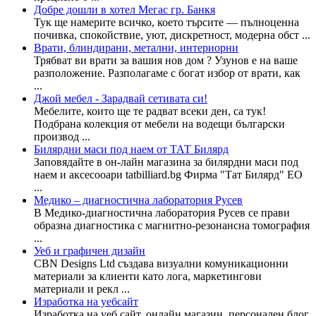
Добре дошли в хотел Мегас гр. Банкя
Тук ще намерите всичко, което търсите — пълноценна
почивка, спокойствие, уют, дискретност, модерна обст ...
Врати, блиндирани, метални, интериорни
Трябват ви врати за вашия нов дом ? Узунов е на ваше
разположение. Разполагаме с богат избор от врати, как
...
Джой мебел - Зарадвай сетивата си!
Мебелите, които ще те радват всеки ден, са тук!
Подбрана колекция от мебели на водещи български
производ ...
Билярдни маси под наем от ТАТ Билярд
Заповядайте в он-лайн магазина за билярдни маси под
наем и аксесооари tatbilliard.bg Фирма "Тат Билярд" ЕО
...
Медико – диагностична лаборатория Русев
В Медико-диагностична лаборатория Русев се прави
образна диагностика с магнитно-резонансна томография
...
Уеб и графичен дизайн
CBN Designs Ltd създава визуални комуникационни
материали за клиенти като лога, маркетингови
материали и рекл ...
Изработка на уебсайт
Изработка на уеб сайт, онлайн магазин, персонален блог