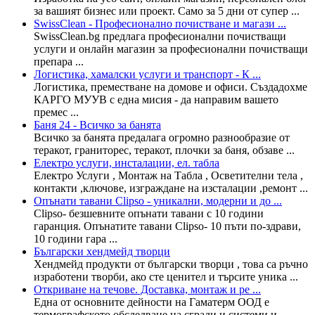
за вашият бизнес или проект. Само за 5 дни от супер ...
SwissClean - Професионално почистване и магази ...
SwissClean.bg предлага професионални почистващи
услуги и онлайн магазин за професионални почистващи
препара ...
Логистика, хамалски услуги и транспорт - К ...
Логистика, преместване на домове и офиси. Създадохме
КАРГО МУУВ с една мисия - да направим вашето
премес ...
Баня 24 - Всичко за банята
Всичко за банята предалага огромно разнообразие от
теракот, граниторес, теракот, плочки за баня, обзаве ...
Електро услуги, инсталации, ел. табла
Електро Услуги , Монтаж на Табла , Осветителни тела ,
контакти ,ключове, изграждане на изсталации ,ремонт ...
Опънати тавани Clipso - уникални, модерни и до ...
Clipso- безшевните опънати тавани с 10 години
гаранция. Опънатите тавани Clipso- 10 пъти по-здрави,
10 години гара ...
Български хендмейд творци
Хендмейд продукти от български творци , това са ръчно
изработени творби, ако сте ценител и търсите уника ...
Откриване на течове. Доставка, монтаж и ре ...
Една от основните дейности на Гаматерм ООД е
термографското обследване на сгради и системи и