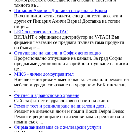
тяхното въ ...
Пицария Амичи - Доставка на храна за Варна
Вкусни пици, ястия, салати, специалитети, десерти и
други от Пицария Амичи Варна! Доставка на топли
пици ...
LED осветление от V-TAC
ВИЛАЙТ e официален дистрибутор на V-TAC! Във
фирмения магазин се предлага пълната гама продукти
на българс ...
Отпушване на канали в София денонощно
Професионално отпушване на канали. За град София
предлагаме денонощно и аварийно отпушване на ниски
це ...
MIKS - личен домоуправител
Ние ще се погрижим вместо вас за: смяна или ремонт на
мебели и уреди, свързване на уреди към ВиК инсталац
...
Фитнес и здравословно хранене
Сайт за фитнес и здравословен начин на живот.
Ремонт тест и рециклиране на дизелови дюз ...
Ремонт на дизелови дюзи и помпи Bosch Delphi Denso
Ремонти рециклиране на дизелови комън реил дюзи и
помпи със с ...
Фирма занимаваща се с железарски услуги