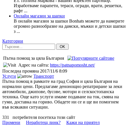
ЕТ. Полина Маркова - вашият коректен партньор.
Изработваме парапети, тераси, огради, врати, решетки,
рафт ...
Онлайн магазин за шапки
В онлайн магазин за шапки Bonhats можете да намерите
огромно разнообразие на дамски, мъжки и детски шапки
з ...
Категории
OK
Пътна помощ за цяла България
Адрес на сайта:
https://patnapomosht.net/
Последна промяна
2017/11/6 8:09
Услуги
Транспорт
Пътна помощ в рамките на град София и цяла България на
нормални цени. Предлагаме денонощно репатриране за леки
автомобили, джипове, бусове, мотори и селскостопанска
техника. Още като услуги имаме подаване на ток, смяна на
гуми, доставка на гориво. Обадете ни се и ще ви помогнем
във всякакви ситуации.
331
потребителя посетиха този сайт
Промени
Неработещ линк?
Кажи на приятел