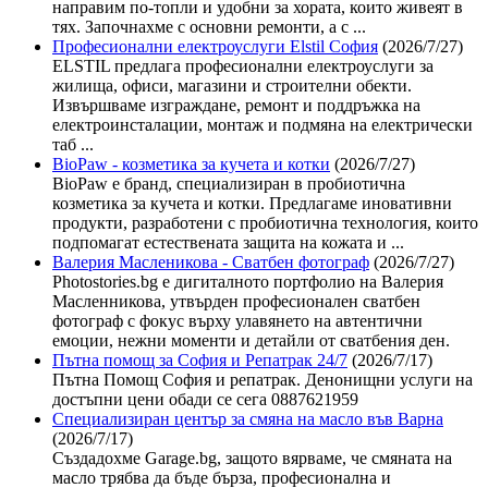
направим по-топли и удобни за хората, които живеят в
тях. Започнахме с основни ремонти, а с ...
Професионални електроуслуги Elstil София
(2026/7/27)
ELSTIL предлага професионални електроуслуги за
жилища, офиси, магазини и строителни обекти.
Извършваме изграждане, ремонт и поддръжка на
електроинсталации, монтаж и подмяна на електрически
таб ...
BioPaw - козметика за кучета и котки
(2026/7/27)
BioPaw е бранд, специализиран в пробиотична
козметика за кучета и котки. Предлагаме иновативни
продукти, разработени с пробиотична технология, които
подпомагат естествената защита на кожата и ...
Валерия Масленикова - Сватбен фотограф
(2026/7/27)
Photostories.bg е дигиталното портфолио на Валерия
Масленникова, утвърден професионален сватбен
фотограф с фокус върху улавянето на автентични
емоции, нежни моменти и детайли от сватбения ден.
Пътна помощ за София и Репатрак 24/7
(2026/7/17)
Пътна Помощ София и репатрак. Денонищни услуги на
достъпни цени обади се сега 0887621959
Специализиран център за смяна на масло във Варна
(2026/7/17)
Създадохме Garage.bg, защото вярваме, че смяната на
масло трябва да бъде бърза, професионална и