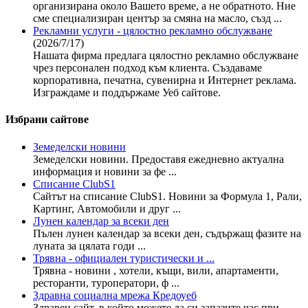
организирана около Вашето време, а не обратното. Ние
сме специализиран център за смяна на масло, създ ...
Рекламни услуги - цялостно рекламно обслужване
(2026/7/17)
Нашата фирма предлага цялостно рекламно обслужване
чрез персонален подход към клиента. Създаваме
корпоративна, печатна, сувенирна и Интернет реклама.
Изграждаме и поддържаме Уеб сайтове.
Избрани сайтове
Земеделски новини
Земеделски новини. Предоставя ежедневно актуална
информация и новини за фе ...
Списание ClubS1
Сайтът на списание ClubS1. Новини за Формула 1, Рали,
Картинг, Автомобили и друг ...
Лунен календар за всеки ден
Пълен лунен календар за всеки ден, съдържащ фазите на
луната за цялата годи ...
Трявна - официален туристически и ...
Трявна - новини , хотели, къщи, вили, апартаменти,
ресторанти, туроператори, ф ...
Здравна социална мрежа Кредоуеб
Здравен сайт, в който можете да си запазите час при