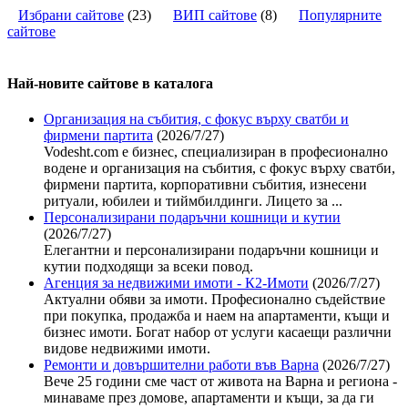
Избрани сайтове
(
23
)
ВИП сайтове
(
8
)
Популярните
сайтове
Най-новите сайтoве в каталога
Организация на събития, с фокус върху сватби и
фирмени партита
(2026/7/27)
Vodesht.com е бизнес, специализиран в професионално
водене и организация на събития, с фокус върху сватби,
фирмени партита, корпоративни събития, изнесени
ритуали, юбилеи и тиймбилдинги. Лицето за ...
Персонализирани подаръчни кошници и кутии
(2026/7/27)
Елегантни и персонализирани подаръчни кошници и
кутии подходящи за всеки повод.
Агенция за недвижими имоти - К2-Имоти
(2026/7/27)
Актуални обяви за имоти. Професионално съдействие
при покупка, продажба и наем на апартаменти, къщи и
бизнес имоти. Богат набор от услуги касаещи различни
видове недвижими имоти.
Ремонти и довършителни работи във Варна
(2026/7/27)
Вече 25 години сме част от живота на Варна и региона -
минаваме през домове, апартаменти и къщи, за да ги