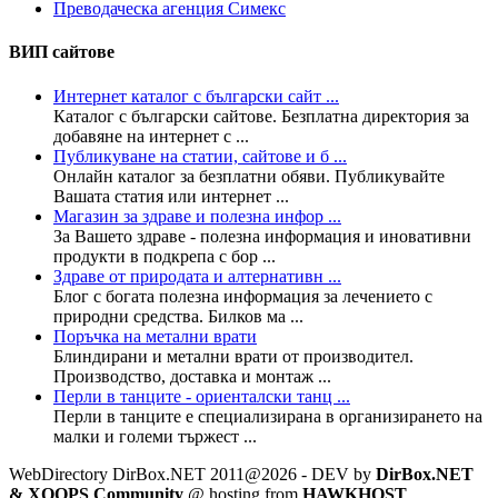
Преводаческа агенция Симекс
ВИП сайтове
Интернет каталог с български сайт ...
Каталог с български сайтове. Безплатна директория за
добавяне на интернет с ...
Публикуване на статии, сайтове и б ...
Онлайн каталог за безплатни обяви. Публикувайте
Вашата статия или интернет ...
Магазин за здраве и полезна инфор ...
За Вашето здраве - полезна информация и иновативни
продукти в подкрепа с бор ...
Здраве от природата и алтернативн ...
Блог с богата полезна информация за лечението с
природни средства. Билков ма ...
Поръчка на метални врати
Блиндирани и метални врати от производител.
Производство, доставка и монтаж ...
Перли в танците - ориенталски танц ...
Перли в танците е специализирана в организирането на
малки и големи тържест ...
WebDirectory DirBox.NET 2011@2026 - DEV by
DirBox.NET
& XOOPS Community
@ hosting from
HAWKHOST