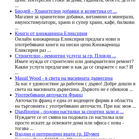
...
Биодей - Хранителни добавки и козметика от ...
Магазин за хранителни добавки, витамини и минерали,
имуностимулатори, храни и супер храни, кафе, билкови
...
Книги от книжарница Еликсирия
Онлайн книжарница Еликсирия предлага нови и
употребявани книги на ниски цени.Книжарница
Еликсирия раз ...
Строително - ремонтни услуги за гр. Пловди ...
Имате нужда от строителен или довършителен ремонт?
Какви услуги предлагаме и как да се свържете с нас? И
...
Massif Wood - в света на масивната дървесина
За нас е удоволствие да работим с дърво! Добре дошли в
света на масивната дървесина. Дървото не е обикнов ...
Употребявани авточасти Франц
Авточасти франц е една от водещите фирми в областта
на търговията с употребявани авточасти. При нас мож ...
Diasflooring - подови настилки за спортни зали и ...
Нуждаете се от смяна на подовата си настилка или
просто искате да освежите дома или офиса с нова -
тогава ...
Входни и интериорни врати гр. Шумен