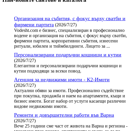
Организация на събития, с фокус върху сватби и
фирмени партита
(2026/7/27)
Vodesht.com е бизнес, специализиран в професионално
водене и организация на събития, с фокус върху сватби,
фирмени партита, корпоративни събития, изнесени
ритуали, юбилеи и тиймбилдинги. Лицето за ...
Персонализирани подаръчни кошници и кутии
(2026/7/27)
Елегантни и персонализирани подаръчни кошници и
кутии подходящи за всеки повод.
Агенция за недвижими имоти - К2-Имоти
(2026/7/27)
Актуални обяви за имоти. Професионално съдействие
при покупка, продажба и наем на апартаменти, къщи и
бизнес имоти. Богат набор от услуги касаещи различни
видове недвижими имоти.
Ремонти и довършителни работи във Варна
(2026/7/27)
Вече 25 години сме част от живота на Варна и региона -