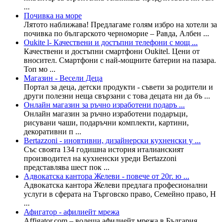
...
Почивка на море
Лятото наближава! Предлагаме голям избро на хотели за
почивка по българското черноморие – Равда, Албен ...
Oukite l- Качествени и достъпни телефони с мощ ...
Качествени и достъпни смартфони Oukitel. Цени от
вносител. Смартфони с най-мощните батерии на пазара.
Топ мо ...
Магазин - Весели Деца
Портал за деца, детски продукти - съвети за родители и
други полезни неща свързани с това децата ни да бъ ...
Онлайн магазин за ръчно изработени подаръ ...
Онлайн магазин за ръчно изработени подаръци,
рисувани чаши, подаръчни комплекти, картини,
декоративни п ...
Bertazzoni - иновтивни, дизайнерски кухненски у ...
Със своята 134 годишна история италианският
производител на кухненски уреди Bertazzoni
представлява шест пок ...
Адвокатска кантора Желеви - повече от 20г. ю ...
Адвокатска кантора Желеви предлага професионални
услуги в сферата на Търговско право, Семейно право, Н
...
Афигатор - афилиейт мрежа
Affigator.com – водеща афилиейт мрежа в България,