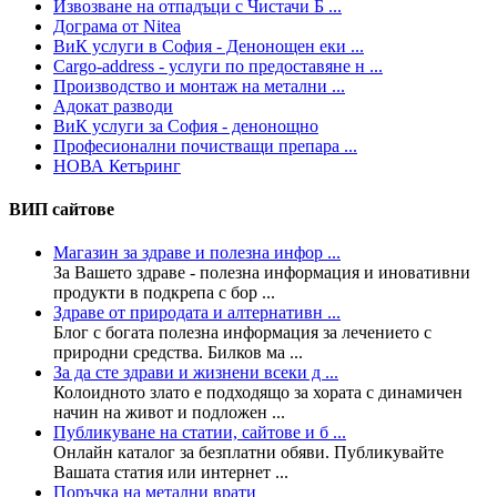
Извозване на отпадъци с Чистачи Б ...
Дограма от Nitea
ВиК услуги в София - Денонощен еки ...
Cargo-address - услуги по предоставяне н ...
Производство и монтаж на метални ...
Адокат разводи
ВиК услуги за София - денонощно
Професионални почистващи препара ...
НОВА Кетъринг
ВИП сайтове
Магазин за здраве и полезна инфор ...
За Вашето здраве - полезна информация и иновативни
продукти в подкрепа с бор ...
Здраве от природата и алтернативн ...
Блог с богата полезна информация за лечението с
природни средства. Билков ма ...
За да сте здрави и жизнени всеки д ...
Колoидното злато е подходящо за хората с динамичен
начин на живот и подложен ...
Публикуване на статии, сайтове и б ...
Онлайн каталог за безплатни обяви. Публикувайте
Вашата статия или интернет ...
Поръчка на метални врати