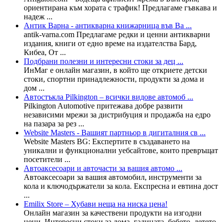
ориентирана към хората с трафик! Предлагаме гъвкава и
надеж ...
Антик Варна - антикварна книжарница във Ва ...
antik-varna.com Предлагаме редки и ценни антикварни
издания, книги от едно време на издателства Бард,
Кибеа, От ...
Подбрани полезни и интересни стоки за дец ...
ИнМаг е онлайн магазин, в който ще откриете детски
стоки, спортни принадлежности, продукти за дома и
дом ...
Автостъкла Pilkington – всички видове автомоб ...
Pilkington Automotive притежава добре развити
независими мрежи за дистрибуция и продажба на едро
на пазара за рез ...
Website Masters - Вашият партньор в дигиталния св ...
Website Masters BG: Експертите в създаването на
уникални и функционални уебсайтове, които превръщат
посетители ...
Автоаксесоари и авточасти за вашия автомо ...
Автоаксесоари за вашия автомобил, инструменти за
кола и ключодържатели за кола. Експресна и евтина дост
...
Emilix Store – Хубави неща на ниска цена!
Онлайн магазин за качествени продукти на изгодни
цени. Интересни стоки за дома, гадината, бебето, детето