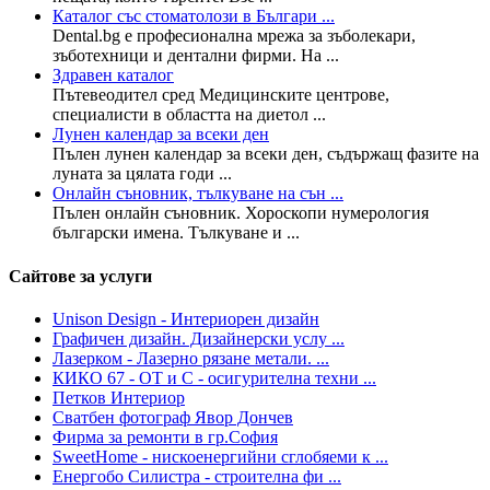
Каталог със стоматолози в Българи ...
Dental.bg е професионална мрежа за зъболекари,
зъботехници и дентални фирми. На ...
Здравен каталог
Пътевеодител сред Медицинските центрове,
специалисти в областта на диетол ...
Лунен календар за всеки ден
Пълен лунен календар за всеки ден, съдържащ фазите на
луната за цялата годи ...
Онлайн съновник, тълкуване на сън ...
Пълен онлайн съновник. Хороскопи нумерология
български имена. Тълкуване и ...
Сайтове за услуги
Unison Design - Интериорен дизайн
Графичен дизайн. Дизайнерски услу ...
Лазерком - Лазерно рязане метали. ...
КИКО 67 - ОТ и С - осигурителна техни ...
Петков Интериор
Сватбен фотограф Явор Дончев
Фирма за ремонти в гр.София
SweetHome - нискоенергийни сглобяеми к ...
Енергобо Силистра - строителна фи ...