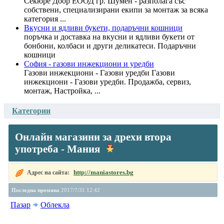
Секюре Доор ЕООД гр. Шумен - разполага със
собствени, специализирани екипи за монтаж за всяка
категория ...
Вкусни и ядливи букети, подаръчни кошници
поръчка и доставка на вкусни и ядливи букети от
бонбони, колбаси и други деликатеси. Подаръчни
кошници
София - газови инжекциони и уредби
Газови инжекциони - Газови уредби Газови
инжекциони - Газови уредби. Продажба, сервиз,
монтаж, Настройка, ...
Категории
Oнлайн магазини за дрехи втора
употреба - Мания
http://maniastores.bg
Адрес на сайта:
Последна промяна
2017/7/31 12:42
Пазар
Облекла