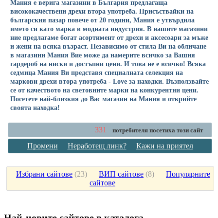
Мания е верига магазини в България предлагаща
висококачествени дрехи втора употреба. Присъствайки на
българския пазар повече от 20 години, Мания е утвърдила
името си като марка в модната индустрия. В нашите магазини
ние предлагаме богат асортимент от дрехи и аксесоари за мъже
и жени на всяка възраст. Независимо от стила Ви на обличане
в магазини Мания Вие може да намерите всичко за Вашия
гардероб на ниски и достъпни цени. И това не е всичко! Всяка
седмица Мания Ви представя специалната селекция на
маркови дрехи втора употреба - Love за находки. Възползвайте
се от качеството на световните марки на конкурентни цени.
Посетете най-близкия до Вас магазин на Мания и открийте
своята находка!
331
потребителя посетиха този сайт
Промени
Неработещ линк?
Кажи на приятел
Избрани сайтове
(
23
)
ВИП сайтове
(
8
)
Популярните
сайтове
Най-новите сайтoве в каталога