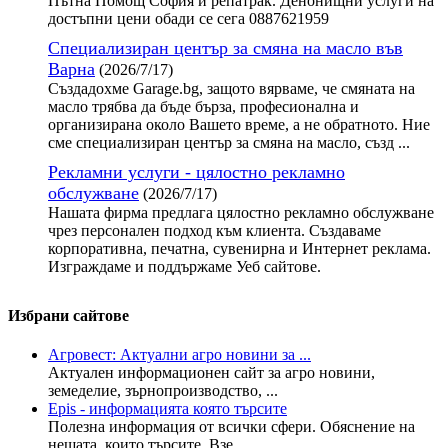
Пътна Помощ София и репатрак. Денонищни услуги на
достъпни цени обади се сега 0887621959
Специализиран център за смяна на масло във
Варна
(2026/7/17)
Създадохме Garage.bg, защото вярваме, че смяната на
масло трябва да бъде бърза, професионална и
организирана около Вашето време, а не обратното. Ние
сме специализиран център за смяна на масло, създ ...
Рекламни услуги - цялостно рекламно
обслужване
(2026/7/17)
Нашата фирма предлага цялостно рекламно обслужване
чрез персонален подход към клиента. Създаваме
корпоративна, печатна, сувенирна и Интернет реклама.
Изграждаме и поддържаме Уеб сайтове.
Избрани сайтове
Агровест: Актуални агро новини за ...
Актуален информационен сайт за агро новини,
земеделие, зърнопроизводство, ...
Epis - информацията която търсите
Полезна информация от всички сфери. Обяснение на
нещата, които търсите. Взе ...