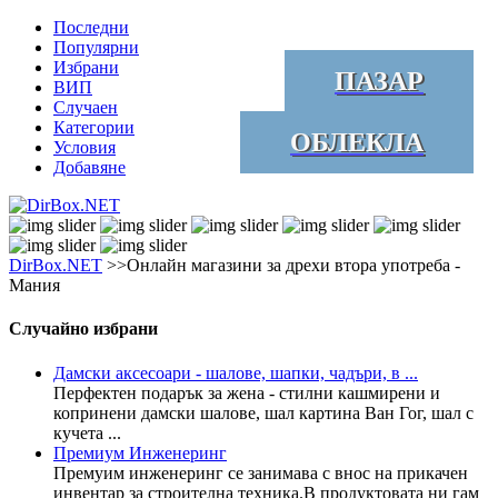
Последни
Популярни
Избрани
ПАЗАР
ВИП
Случаен
Категории
ОБЛЕКЛА
Условия
Добавяне
DirBox.NET
>>Oнлайн магазини за дрехи втора употреба -
Мания
Случайно избрани
Дамски аксесоари - шалове, шапки, чадъри, в ...
Перфектен подарък за жена - стилни кашмирени и
копринени дамски шалове, шал картина Ван Гог, шал с
кучета ...
Премиум Инженеринг
Премуим инженеринг се занимава с внос на прикачен
инвентар за строителна техника.В продуктовата ни гам