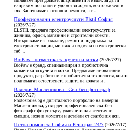
минаваме през домове, апартаменти и къщи, за да ги
направим по-топли и удобни за хората, които живеят в
тях. Започнахме с основни ремонти, а с ...
Професионални електроуслуги Elstil София
(2026/7/27)
ELSTIL предлага професионални електроуслуги за
жилища, офиси, магазини и строителни обекти.
Извършваме изграждане, ремонт и поддръжка на
електроинсталации, монтаж и подмяна на електрически
таб ...
BioPaw - козметика за кучета и котки
(2026/7/27)
BioPaw е бранд, специализиран в пробиотична
козметика за кучета и котки. Предлагаме иновативни
продукти, разработени с пробиотична технология, които
подпомагат естествената защита на кожата и ...
Валерия Масленикова - Сватбен фотограф
(2026/7/27)
Photostories.bg е дигиталното портфолио на Валерия
Масленникова, утвърден професионален сватбен
фотограф с фокус върху улавянето на автентични
емоции, нежни моменти и детайли от сватбения ден.
Пътна помощ за София и Репатрак 24/7
(2026/7/17)