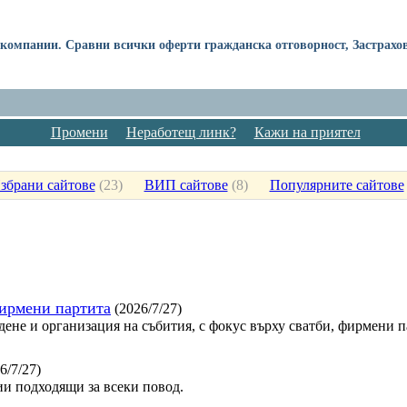
 компании. Сравни всички оферти гражданска отговорност, Застрахов
Промени
Неработещ линк?
Кажи на приятел
збрани сайтове
(
23
)
ВИП сайтове
(
8
)
Популярните сайтове
фирмени партита
(2026/7/27)
дене и организация на събития, с фокус върху сватби, фирмени 
6/7/27)
и подходящи за всеки повод.