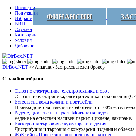
Последни
Популярни
ФИНАНСИИ
ЗАС
Избрани
ВИП
Случаен
Категории
Условия
Добавяне
DirBox.NET
>>Amarant - Застрахователен брокер
Случайно избрани
Съюз по електроника, електротехника и съо ...
Съюзът по електроника, електротехника и съобщения (СЕЕ
Естествена кожа колани и портфейли
Производство на изделия изработени от 100% естествена к
Редене, циклене на паркет. Монтаж на подов ...
Редене на естествен масивен паркет, циклене, лакиране. П
Електронна търговия с кужухарски изделия
Дистрибуция и търговия с кожухарски изделия и облекла
ЖаКлийн - Професионално почисване, хигиен ...