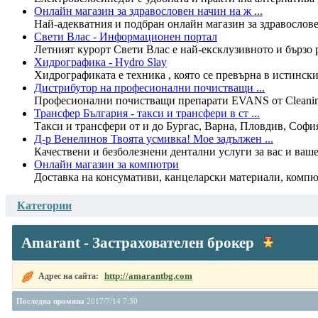
Онлайн магазин за здравословен начин на ж ...
Най-адекватния и подбран онлайн магазин за здравослове
Свети Влас - Информационен портал
Летният курорт Свети Влас е най-ексклузивното и бързо р
Хидрографика - Hydro Slay
Хидрографиката е техника , която се превърна в истински 
Дистрибутор на професионални почистващи ...
Професионални почистващи препарати EVANS от Cleaning Bu
Трансфер България - такси и трансфери в ст ...
Такси и трансфери от и до Бургас, Варна, Пловдив, София,
Д-р Венелинов Твоята усмивка! Мое задължен ...
Качествени и безболезнени дентални услуги за вас и ваш
Онлайн магазин за компютри
Доставка на консумативи, канцеларски материали, компютъ
Категории
Amarant - Застрахователен брокер
http://amarantbg.com
Адрес на сайта:
Последна промяна
2017/7/14 7:30