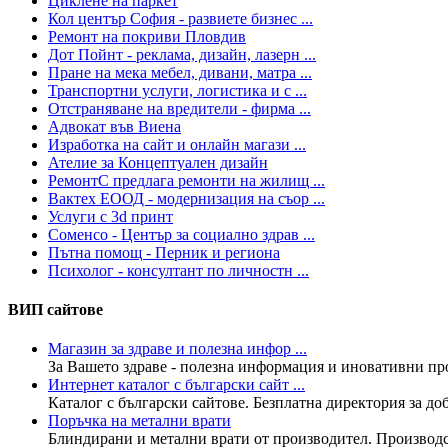
Циклене на паркет
Кол център София - развиете бизнес ...
Ремонт на покриви Пловдив
Дот Пойнт - реклама, дизайн, лазерн ...
Пране на мека мебел, дивани, матра ...
Транспортни услуги, логистика и с ...
Отстраняване на вредители - фирма ...
Адвокат във Виена
Изработка на сайт и онлайн магази ...
Ателие за Концептуален дизайн
РемонтС предлага ремонти на жилищ ...
Вактех ЕООД - модернизация на съор ...
Услуги с 3d принт
Соменсо - Център за социално здрав ...
Пътна помощ - Перник и региона
Психолог - консултант по личностн ...
ВИП сайтове
Магазин за здраве и полезна инфор ...
За Вашето здраве - полезна информация и иновативни прод
Интернет каталог с български сайт ...
Каталог с български сайтове. Безплатна директория за доба
Поръчка на метални врати
Блиндирани и метални врати от производител. Производст