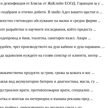
 и дезинфекция от Блясък от ЖаКлийн ЕООД. Гаранция за у ...
подбрани и етично добити. В studio Адел вашето щастие и ...
стно счетоводно обслужване на малки и средни фирми ...
те разработки и научните изследвания, който предоста ...
допровод в баня, тоалетна, санитарен възел. Авари ...
обен, чрез производството на душ кабини и душ паравани. ...
 да задоволим нуждите на голям спектър от клиенти, интер ...
кокачествени продукти за грим, грижа за кожата и кос ...
къв вид акумулаторни батерии и диагностика, масла, гу ...
дустриални врати, противопожарни врати, специални ...
отка и монтаж на интериорна и външна реклама пред ...
 трафика, замърсяването на околната среда с из ...