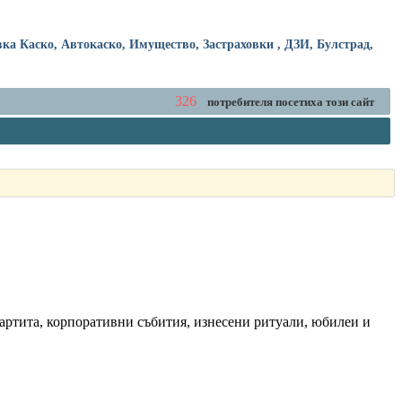
ка Каско, Автокаско, Имущество, Застраховки , ДЗИ, Булстрад,
326
потребителя посетиха този сайт
партита, корпоративни събития, изнесени ритуали, юбилеи и