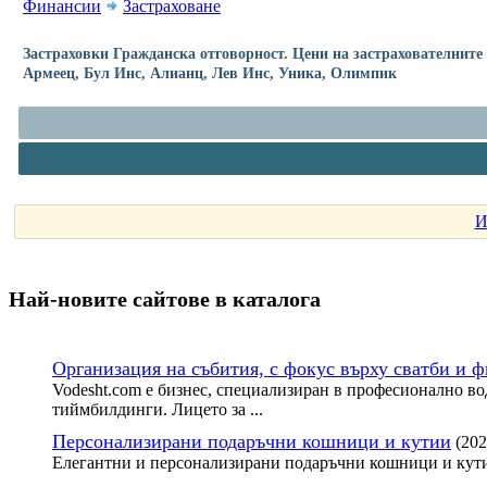
Финансии
Застраховане
Застраховки Гражданска отговорност. Цени на застрахователните
Армеец, Бул Инс, Алианц, Лев Инс, Уника, Олимпик
И
Най-новите сайтoве в каталога
Организация на събития, с фокус върху сватби и 
Vodesht.com е бизнес, специализиран в професионално во
тиймбилдинги. Лицето за ...
Персонализирани подаръчни кошници и кутии
(202
Елегантни и персонализирани подаръчни кошници и кути