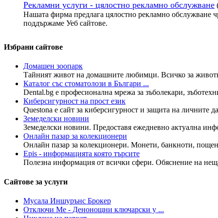
Рекламни услуги - цялостно рекламно обслужване
Нашата фирма предлага цялостно рекламно обслужване чр
поддържаме Уеб сайтове.
Избрани сайтове
Домашен зоопарк
Тайният живот на домашните любимци. Всичко за животнит
Каталог със стоматолози в Българи ...
Dental.bg е професионална мрежа за зъболекари, зъботехн
Киберсигурност на прост език
Questona е сайт за киберсигурност и защита на личните да
Земеделски новини
Земеделски новини. Предоставя ежедневно актуална инфо
Онлайн пазар за колекционери
Онлайн пазар за колекционери. Монети, банкноти, пощенс
Epis - информацията която търсите
Полезна информация от всички сфери. Обяснение на нещата
Сайтове за услуги
Мусала Иншурънс Брокер
Отключи Ме - Денонощни ключарски у ...