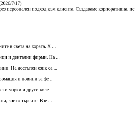
(2026/7/17)
ез персонален подход към клиента. Създаваме корпоративна, пе
е в света на хората. Х ...
ици и дентални фирми. На ...
нни. На достъпен език са ...
рмация и новини за фе ...
ки марки и други коле ...
, които търсите. Взе ...