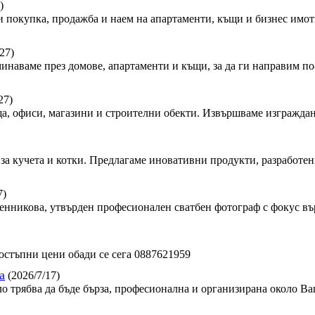
)
 покупка, продажба и наем на апартаменти, къщи и бизнес имот
27)
минаваме през домове, апартаменти и къщи, за да ги направим по-
27)
, офиси, магазини и строителни обекти. Извършваме изграждан
за кучета и котки. Предлагаме иновативни продукти, разработен
7)
сленникова, утвърден професионален сватбен фотограф с фокус в
стъпни цени обади се сега 0887621959
а
(2026/7/17)
ло трябва да бъде бърза, професионална и организирана около Ва