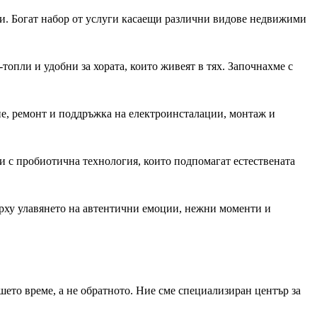
и. Богат набор от услуги касаещи различни видове недвижими
топли и удобни за хората, които живеят в тях. Започнахме с
е, ремонт и поддръжка на електроинсталации, монтаж и
и с пробиотична технология, които подпомагат естествената
ърху улавянето на автентични емоции, нежни моменти и
шето време, а не обратното. Ние сме специализиран център за