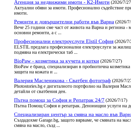
Агенция за недвижими имоти - К2-Имоти
(2026/7/27
Актуални обяви за имоти. Професионално съдействие при
имоти.
Ремонти и довършителни работи във Варна
(2026/7/
Вече 25 години сме част от живота на Варна и региона - 
основни ремонти, а с ...
Професионални електроуслуги Elstil София
(2026/7/
ELSTIL предлага професионални електроуслуги за жилища
подмяна на електрически таб ...
BioPaw - козметика за кучета и котки
(2026/7/27)
BioPaw е бранд, специализиран в пробиотична козметика 
защита на кожата и ...
Валерия Масленикова - Сватбен фотограф
(2026/7/2
Photostories.bg е дигиталното портфолио на Валерия Ма
детайли от сватбения ден.
Пътна помощ за София и Репатрак 24/7
(2026/7/17)
Пътна Помощ София и репатрак. Денонищни услуги на до
Специализиран център за смяна на масло във Варн
Създадохме Garage.bg, защото вярваме, че смяната на мас
смяна на масло, създ ...