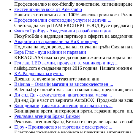
Професионално и eco-friendly почистване, хигиенизиране
Екстеншъни за коса от Adelstudio
Нашите екстеншъни са от 100% човешка реми коса. Ръчно 
Професионални счетоводни услуги и данъчн ...
Счетоводна къща ПАМ ЕКСПЕРТ ЕООД Русе предлага цяло
ФлексиПроЕду - Aкадемични разработки и док ...
FlexyProEdu е надежден партньор в сферата на академични
Аварийно отстраняване на ВиК повреди
Подмяна на водопровод, канал, спукани тръби Смяна на во
Кера Глас - душ кабини и паравани
KERAGLASS има за цел да направи живота на хората по уд
Гел лак, LED лампи, продукти за маникюр и пед ...
nailsbg.com е създадена през 2016 година. Нашата мисия е
КА-Ра дрешки за кучета
Дрешки за кучета за студените зимни дни
Balerina – Онлайн магазин за висококачествен ...
Balerina.bg е онлайн магазин за козметика, предлагащ висо
Ди енд Ди - акумулатори, диагностика, масла ...
Ди енд Ди е част от веригата AutoBOX. Продажба на всяка
Блиндирани, гаражни, интериорни врати, стъ ...
Блиндирани врати, интериорни врати, гаражни врати, ин
Рекламна агенция Бранд Вижън
Рекламна агенция Бранд Вижън е специализирана в израб
Eljoy - Производство и търговия с електричес ...
Електровелосипедът е удобната и практична алтернатива на