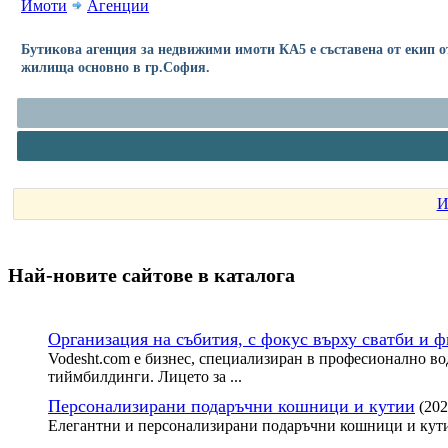
Имоти
Агенции
Бутикова агенция за недвижими имоти КА5 е съставена от екип о
жилища основно в гр.София.
И
Най-новите сайтoве в каталога
Организация на събития, с фокус върху сватби и 
Vodesht.com е бизнес, специализиран в професионално во
тиймбилдинги. Лицето за ...
Персонализирани подаръчни кошници и кутии
(202
Елегантни и персонализирани подаръчни кошници и кути