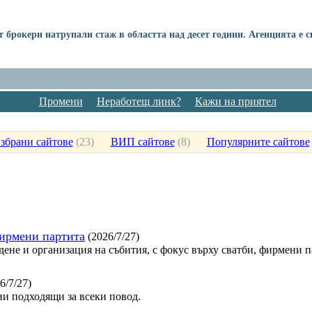
т брокери натрупали стаж в областта над десет години. Агенцията е
Промени
Неработещ линк?
Кажи на приятел
збрани сайтове
(
23
)
ВИП сайтове
(
8
)
Популярните сайтове
фирмени партита
(2026/7/27)
дене и организация на събития, с фокус върху сватби, фирмени 
6/7/27)
и подходящи за всеки повод.