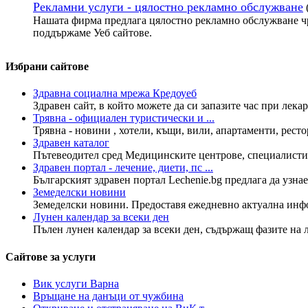
Рекламни услуги - цялостно рекламно обслужване
Нашата фирма предлага цялостно рекламно обслужване чр
поддържаме Уеб сайтове.
Избрани сайтове
Здравна социална мрежа Кредоуеб
Здравен сайт, в който можете да си запазите час при лекар
Трявна - официален туристически и ...
Трявна - новини , хотели, къщи, вили, апартаменти, рестор
Здравен каталог
Пътевеодител сред Медицинските центрове, специалисти в
Здравен портал - лечение, диети, пс ...
Българският здравен портал Lechenie.bg предлага да узнае
Земеделски новини
Земеделски новини. Предоставя ежедневно актуална инфо
Лунен календар за всеки ден
Пълен лунен календар за всеки ден, съдържащ фазите на лу
Сайтове за услуги
Вик услуги Варна
Връщане на данъци от чужбина