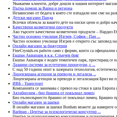
Уважаеми клиенти, добре дошли в нашия интернет магази
Пътна помощ за Варна и региона
Независимо от бедата в която сте изпадали ние сме на р
Детски магазин Панда
Всички облекла за вашето дете на ниски цени и добро кач
Качествени козметични продукти
Ако търсите качествени козметични продукти – Нардиз ЕО
Частно основно училище Изгрев, София - Пан ...
Частно основно училище Изгрев е открито със заповед на 
Онлайн магазин за бижутерия
FineCrystals.eu работи само с фирми, които са официални
Екшън Аквапарк в к.к. Слънчев бряг
Екшън Аквапарк е воден тематичен парк, простиращ се на 3
Лазарни системи за естетични процедури, с ...
С над 50 години опит в лазерната технология, естетическа
Лицензирана агенция за преводи и легализа ...
Лицензирана агенция за преводи и легализация Бриз ви пр
ИВБ - Транспорт
Компанията се занимава с превоз на стоки в цяла Европа 
Актабиолим - био брашна от покълнал лимец
Био пълнозърнесто брашно от покълнал лимец. Брашно про
Онлайн магазин за шапки
В онлайн магазин за шапки Bonhats можете да намерите о
Baritpan - Център за психологическо консултир ...
Център за психологическо консултиране и психотерапия. 