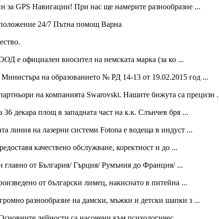
н за GPS Навигации! При нас ще намерите разнообразие ...
азположение 24/7 Пътна помощ Варна
ество.
ОД е официален вносител на немската марка (за ко ...
Министъра на образованието № РД 14-13 от 19.02.2015 год ...
 партньори на компанията Swarovski. Нашите бижута са прецизн ..
6 декара площ в западната част на к.к. Слънчев бря ...
та линия на лазерни системи Fotona е водеща в индуст ...
едоставя качествено обслужване, коректност и до ...
и главно от България/ Гърция/ Румъния до Франция/ ...
изведено от български лимец, накиснато в питейна ...
громно разнообразие на дамски, мъжки и детски шапки з ...
Основните дейности са насочени към психологичес ...