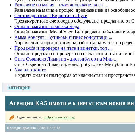
Разваляне на магия – възстановяване на ен ...
Разваляне на магия е процес, предназначен да освободи хо
Счетоводна къща Евристика - Русе
Чрез акуратното счетоводно обслужване, предлагано от С
Онлайн магазин за мъжка мода
Онлайн магазин ModaExpert Ви предлага най-новите мод
Амма Консулт - Бутикови бизнес консултаци ...
Управление и организация на работата на малък и среден
Продажба и проверка на пътни винетки, тол ...
Онлайн продажба и проверка на електронни пътни винетки 
Сига Сървисиз Лимитид - дистрибутор на Миц ...
Сига Сървисиз Лимитид. е дистрибутор на Мицубиши Елек
Уча на открито
Първата онлайн платформа от класни стаи и пространства 
Категории
Агенция КА5 имоти е ключът към новия ви
http://www.ka5.bg
Адрес на сайта:
Последна промяна
2016/11/22 9:15