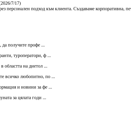
(2026/7/17)
ез персонален подход към клиента. Създаваме корпоративна, пе
, да получите профе ...
анти, туроператори, ф ...
 областта на диетол ...
те всичко любопитно, по ...
рмация и новини за фе ...
ната за цялата годи ...