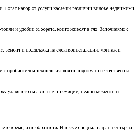
и. Богат набор от услуги касаещи различни видове недвижими
топли и удобни за хората, които живеят в тях. Започнахме с
е, ремонт и поддръжка на електроинсталации, монтаж и
и с пробиотична технология, които подпомагат естествената
ърху улавянето на автентични емоции, нежни моменти и
шето време, а не обратното. Ние сме специализиран център за