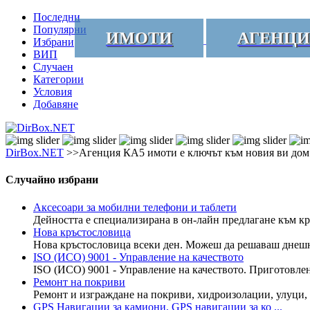
Последни
Популярни
ИМОТИ
АГЕНЦ
Избрани
ВИП
Случаен
Категории
Условия
Добавяне
DirBox.NET
>>Агенция КА5 имоти е ключът към новия ви дом
Случайно избрани
Аксесоари за мобилни телефони и таблети
Дейността е специализирана в он-лайн предлагане към кр
Нова кръстословица
Нова кръстословица всеки ден. Можеш да решаваш днешнат
ISO (ИСО) 9001 - Управление на качеството
ISO (ИСО) 9001 - Управление на качеството. Приготовлен
Ремонт на покриви
Ремонт и изграждане на покриви, хидроизолации, улуци,
GPS Навигации за камиони, GPS навигации за ко ...