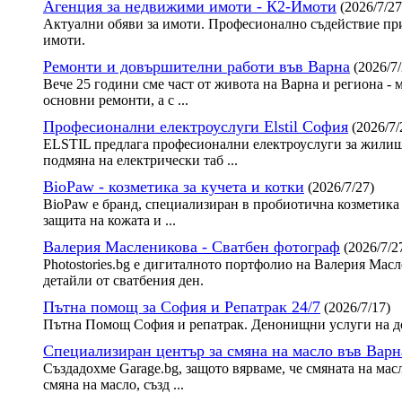
Агенция за недвижими имоти - К2-Имоти
(2026/7/27
Актуални обяви за имоти. Професионално съдействие при
имоти.
Ремонти и довършителни работи във Варна
(2026/7/
Вече 25 години сме част от живота на Варна и региона - 
основни ремонти, а с ...
Професионални електроуслуги Elstil София
(2026/7/
ELSTIL предлага професионални електроуслуги за жилища
подмяна на електрически таб ...
BioPaw - козметика за кучета и котки
(2026/7/27)
BioPaw е бранд, специализиран в пробиотична козметика 
защита на кожата и ...
Валерия Масленикова - Сватбен фотограф
(2026/7/2
Photostories.bg е дигиталното портфолио на Валерия Ма
детайли от сватбения ден.
Пътна помощ за София и Репатрак 24/7
(2026/7/17)
Пътна Помощ София и репатрак. Денонищни услуги на до
Специализиран център за смяна на масло във Варн
Създадохме Garage.bg, защото вярваме, че смяната на мас
смяна на масло, създ ...