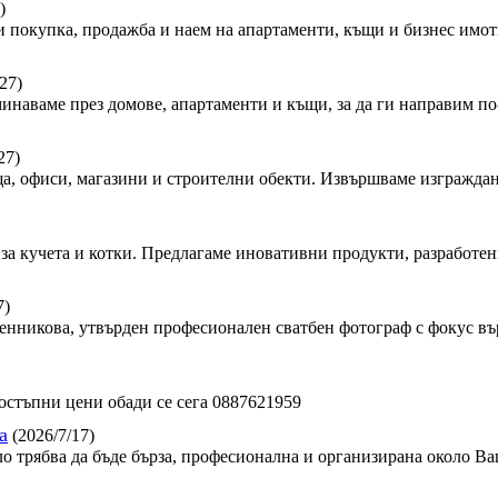
)
 покупка, продажба и наем на апартаменти, къщи и бизнес имот
27)
минаваме през домове, апартаменти и къщи, за да ги направим по-
27)
, офиси, магазини и строителни обекти. Извършваме изграждан
за кучета и котки. Предлагаме иновативни продукти, разработен
7)
сленникова, утвърден професионален сватбен фотограф с фокус в
стъпни цени обади се сега 0887621959
а
(2026/7/17)
ло трябва да бъде бърза, професионална и организирана около Ва