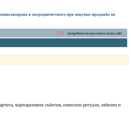
 специализирана в посредничеството при покупко-продажба на
323
потребителя посетиха този сайт
партита, корпоративни събития, изнесени ритуали, юбилеи и