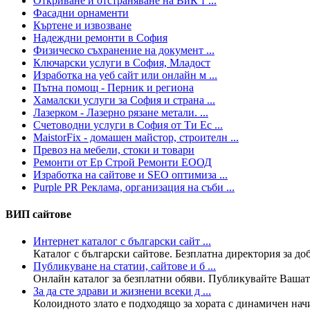
Откриване и отстраняване на ВиК т ...
Фасадни орнаменти
Къртене и извозване
Надеждни ремонти в София
Физическо съхранение на документ ...
Ключарски услуги в София, Младост
Изработка на уеб сайт или онлайн м ...
Пътна помощ - Перник и региона
Хамалски услуги за София и страна ...
Лазерком - Лазерно рязане метали. ...
Счетоводни услуги в София от Ти Ес ...
MaistorFix - домашен майстор, строителн ...
Превоз на мебели, стоки и товари
Ремонти от Ер Строй Ремонти ЕООД
Изработка на сайтове и SEO оптимиза ...
Purple PR Реклама, организация на съби ...
ВИП сайтове
Интернет каталог с български сайт ...
Каталог с български сайтове. Безплатна директория за доба
Публикуване на статии, сайтове и б ...
Онлайн каталог за безплатни обяви. Публикувайте Вашата
За да сте здрави и жизнени всеки д ...
Колoидното злато е подходящо за хората с динамичен нач