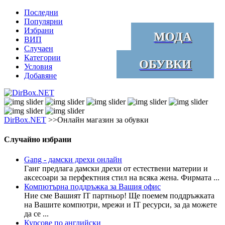
Последни
Популярни
Избрани
МОДА
ВИП
Случаен
Категории
ОБУВКИ
Условия
Добавяне
DirBox.NET
>>Онлайн магазин за обувки
Случайно избрани
Gang - дамски дрехи онлайн
Ганг предлага дамски дрехи от естествени материи и
аксесоари за перфектния стил на всяка жена. Фирмата ...
Компютърна поддръжка за Вашия офис
Ние сме Вашият IT партньор! Ще поемем поддръжката
на Вашите компютри, мрежи и IT ресурси, за да можете
да се ...
Курсове по английски