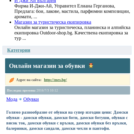
И Джи Ай България
Фирма И-Джи-Ай, Управител Елиана Герганова,
Предлага: бои, лакове, мастила, парфюмни композиции,
аромати, ...
Магазин за туристическа екипировка
Онлайн магазин за туристическа, планинска и алпийска
екипировка Outdoor-shop.bg. Качествена екипировка за
тур ...
Категории
Онлайн магазин за обувки
http://mes.bg/
Адрес на сайта:
Последна промяна
2016/7/3 10:12
Мода
Обувки
Голямо разнообразие от обувки на супер изгодни цени: Дамски
обувки - дамски обувки, дамски боти, дамски ботуши, обувки с
висок ток, дамски обувки с връзки, дамски обувки без връзки,
балеринки, дамски сандали, дамски чехли и пантофи.