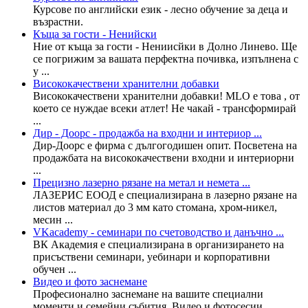
Курсове по английски език - лесно обучение за деца и
възрастни.
Къща за гости - Ненийски
Ние от къща за гости - Нениисйки в Долно Линево. Ще
се погрижим за вашата перфектна почивка, изпълнена с
у ...
Висококачествени хранителни добавки
Висококачествени хранителни добавки! MLО e това , от
което се нуждае всеки атлет! Не чакай - трансформирай
...
Дир - Доорс - продажба на входни и интериор ...
Дир-Доорс е фирма с дългогодишен опит. Посветена на
продажбата на висококачествени входни и интериорни
...
Прецизно лазерно рязане на метал и немета ...
ЛАЗЕРИС ЕООД е специализирана в лазерно рязане на
листов материал до 3 мм като стомана, хром-никел,
месин ...
VKacademy - семинари по счетоводство и данъчно ...
ВК Академия е специализирана в организирането на
присъствени семинари, уебинари и корпоративни
обучен ...
Видео и фото заснемане
Професионално заснемане на вашите специални
моменти и семейни събития. Видео и фотосесии.