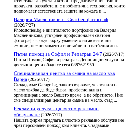
козметика за кучета и котки. Предлагаме иновативни
продукти, разработени с пробиотична технология, които
подпомагат естествената защита на кожата и ...
Валерия Масленикова - Сватбен фотограф
(2026/7/27)
Photostories.bg е дигиталното портфолио на Валерия
Масленникова, утвърден професионален сватбен
фотограф с фокус върху улавянето на автентични
емоции, нежни моменти и детайли от сватбения ден.
Пътна помощ за София и Репатрак 24/7
(2026/7/17)
Пътна Помощ София и репатрак. Денонищни услуги на
достъпни цени обади се сега 0887621959
Специализиран център за смяна на масло във
Варна
(2026/7/17)
Създадохме Garage.bg, защото вярваме, че смяната на
масло трябва да бъде бърза, професионална и
организирана около Вашето време, а не обратното. Ние
сме специализиран център за смяна на масло, създ ...
Рекламни услуги - цялостно рекламно
обслужване
(2026/7/17)
Нашата фирма предлага цялостно рекламно обслужване
чрез персонален подход към клиента. Създаваме