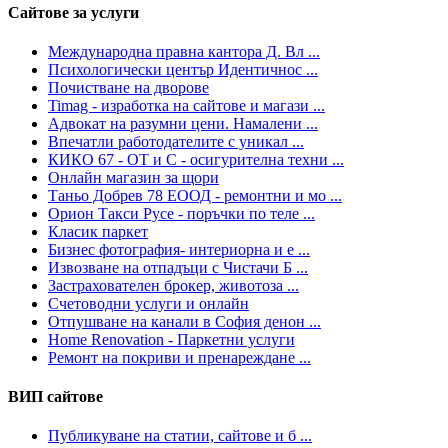
Сайтове за услуги
Международна правна кантора Д. Вл ...
Психологически център Идентичнос ...
Почистване на дворове
Timag - изработка на сайтове и магази ...
Адвокат на разумни цени. Намалени ...
Впечатли работодателите с уникал ...
КИКО 67 - ОТ и С - осигурителна техни ...
Онлайн магазин за щори
Таньо Добрев 78 ЕООД - ремонтни и мо ...
Орион Такси Русе - поръчки по теле ...
Класик паркет
Бизнес фотография- интериорна и е ...
Извозване на отпадъци с Чистачи Б ...
Застрахователен брокер, животоза ...
Счетоводни услуги и онлайн
Отпушване на канали в София денон ...
Home Renovation - Паркетни услуги
Ремонт на покриви и пренареждане ...
ВИП сайтове
Публикуване на статии, сайтове и б ...