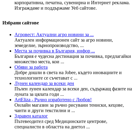
корпоративна, печатна, сувенирна и Интернет реклама.
Изграждаме и поддържаме Уеб сайтове.
Избрани сайтове
Агровест: Актуални агро новини за ...
Актуален информационен сайт за агро новини,
земеделие, зърнопроизводство, ...
Места за почивка в България, инфор ...
България е чудесна дестинация за почивка, предлагайки
множество места, кои ...
Обяви за работа
Добре дошли в света на Jobee, където иновациите и
технологиите се съчетават с ...
Лунен календар за всеки ден
Пълен лунен календар за всеки ден, съдържащ фазите на
луната за цялата годи ...
ArtEliza - Ръчно изработено с Любов!
Онлайн магазин за ръчно рисувани тениски, кецове,
чанти и други текстилни и ...
Здравен каталог
Пътевеодител сред Медицинските центрове,
специалисти в областта на диетол ...