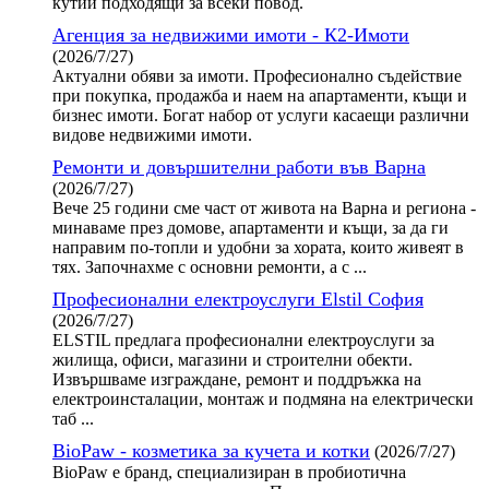
кутии подходящи за всеки повод.
Агенция за недвижими имоти - К2-Имоти
(2026/7/27)
Актуални обяви за имоти. Професионално съдействие
при покупка, продажба и наем на апартаменти, къщи и
бизнес имоти. Богат набор от услуги касаещи различни
видове недвижими имоти.
Ремонти и довършителни работи във Варна
(2026/7/27)
Вече 25 години сме част от живота на Варна и региона -
минаваме през домове, апартаменти и къщи, за да ги
направим по-топли и удобни за хората, които живеят в
тях. Започнахме с основни ремонти, а с ...
Професионални електроуслуги Elstil София
(2026/7/27)
ELSTIL предлага професионални електроуслуги за
жилища, офиси, магазини и строителни обекти.
Извършваме изграждане, ремонт и поддръжка на
електроинсталации, монтаж и подмяна на електрически
таб ...
BioPaw - козметика за кучета и котки
(2026/7/27)
BioPaw е бранд, специализиран в пробиотична