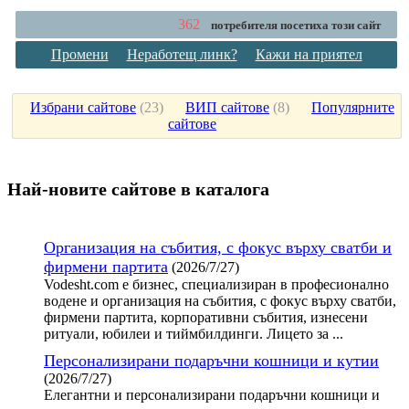
362
потребителя посетиха този сайт
Промени
Неработещ линк?
Кажи на приятел
Избрани сайтове
(
23
)
ВИП сайтове
(
8
)
Популярните
сайтове
Най-новите сайтoве в каталога
Организация на събития, с фокус върху сватби и
фирмени партита
(2026/7/27)
Vodesht.com е бизнес, специализиран в професионално
водене и организация на събития, с фокус върху сватби,
фирмени партита, корпоративни събития, изнесени
ритуали, юбилеи и тиймбилдинги. Лицето за ...
Персонализирани подаръчни кошници и кутии
(2026/7/27)
Елегантни и персонализирани подаръчни кошници и