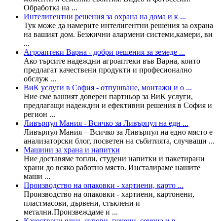
Обработка на ...
Интелигентни решения за охрана на дома и к ...
Тук може да намерите интелигентни решения за охрана
на вашият дом. Безжични алармени системи,камери, ви
...
Агроаптеки Варна - добри решения за земеде ...
Ако търсите надеждни агроаптеки във Варна, които
предлагат качествени продукти и професионално
обслуж ...
ВиК услуги в София - отпушване, монтажи и о ...
Ние сме вашият доверен партньор за ВиК услуги,
предлагащи надеждни и ефективни решения в София и
регион ...
Ливърпул Мания - Всичко за Ливърпул на едн ...
Ливърпул Мания – Всичко за Ливърпул на едно място е
анализаторски блог, посветен на събитията, случващи ...
Машини за храна и напитки
Ние доставяме топли, студени напитки и пакетирани
храни до всяко работно място. Инсталираме нашите
маши ...
Производство на опаковки - хартиени, карто ...
Производство на опаковки - хартиени, картонени,
пластмасови, дървени, стъклени и
метални.Произвеждаме и ...
Качествени ядки, сурови, печени, семена и в ...