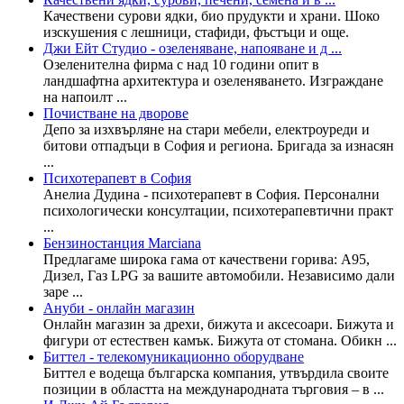
Качествени сурови ядки, био прудукти и храни. Шоко
изскушения с лешници, стафиди, фъстъци и още.
Джи Ейт Студио - озеленяване, напояване и д ...
Озеленителна фирма с над 10 години опит в
ландшафтна архитектура и озеленяването. Изграждане
на напоилт ...
Почистване на дворове
Депо за изхвърляне на стари мебели, електроуреди и
битови отпадъци в София и региона. Бригада за изнасян
...
Психотерапевт в София
Анелиа Дудина - психотерапевт в София. Персонални
психологически консултации, психотерапевтични практ
...
Бензиностанция Marciana
Предлагаме широка гама от качествени горива: А95,
Дизел, Газ LPG за вашите автомобили. Независимо дали
заре ...
Ануби - онлайн магазин
Онлайн магазин за дрехи, бижута и аксесоари. Бижута и
фигури от естествен камък. Бижута от стомана. Обикн ...
Биттел - телекомуникационно оборудване
Биттел е водеща българска компания, утвърдила своите
позиции в областта на международната търговия – в ...