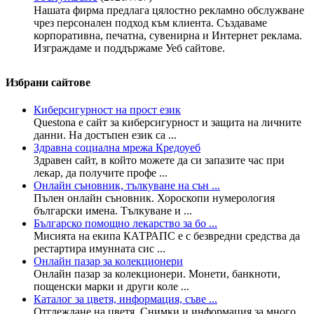
Нашата фирма предлага цялостно рекламно обслужване
чрез персонален подход към клиента. Създаваме
корпоративна, печатна, сувенирна и Интернет реклама.
Изграждаме и поддържаме Уеб сайтове.
Избрани сайтове
Киберсигурност на прост език
Questona е сайт за киберсигурност и защита на личните
данни. На достъпен език са ...
Здравна социална мрежа Кредоуеб
Здравен сайт, в който можете да си запазите час при
лекар, да получите профе ...
Онлайн съновник, тълкуване на сън ...
Пълен онлайн съновник. Хороскопи нумерология
български имена. Тълкуване и ...
Българско помощно лекарство за бо ...
Мисията на екипа КАТРАПС е с безвредни средства да
рестартира имунната сис ...
Онлайн пазар за колекционери
Онлайн пазар за колекционери. Монети, банкноти,
пощенски марки и други коле ...
Каталог за цветя, информация, съве ...
Отглеждане на цветя. Снимки и информация за много