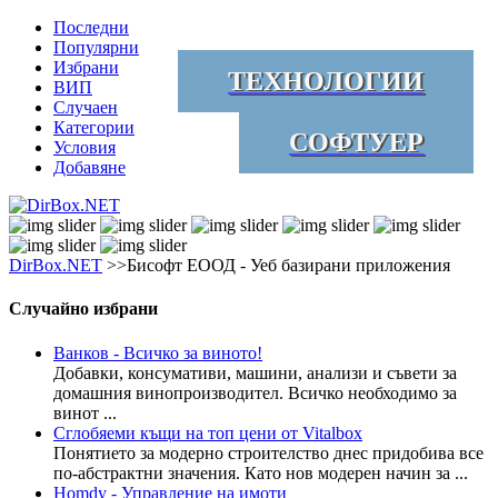
Последни
Популярни
Избрани
ТЕХНОЛОГИИ
ВИП
Случаен
Категории
СОФТУЕР
Условия
Добавяне
DirBox.NET
>>Бисофт ЕООД - Уеб базирани приложения
Случайно избрани
Ванков - Всичко за виното!
Добавки, консумативи, машини, анализи и съвети за
домашния винопроизводител. Всичко необходимо за
винот ...
Сглобяеми къщи на топ цени от Vitalbox
Понятието за модерно строителство днес придобива все
по-абстрактни значения. Като нов модерен начин за ...
Homdy - Управление на имоти