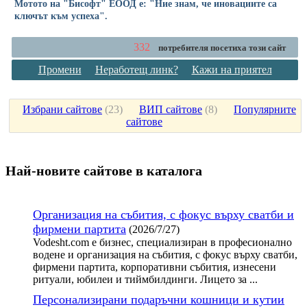
Мотото на "Бисофт" ЕООД е: "Ние знам, че иновациите са
ключът към успеха".
332
потребителя посетиха този сайт
Промени
Неработещ линк?
Кажи на приятел
Избрани сайтове
(
23
)
ВИП сайтове
(
8
)
Популярните
сайтове
Най-новите сайтoве в каталога
Организация на събития, с фокус върху сватби и
фирмени партита
(2026/7/27)
Vodesht.com е бизнес, специализиран в професионално
водене и организация на събития, с фокус върху сватби,
фирмени партита, корпоративни събития, изнесени
ритуали, юбилеи и тиймбилдинги. Лицето за ...
Персонализирани подаръчни кошници и кутии