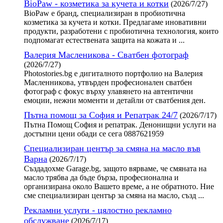
BioPaw - козметика за кучета и котки
(2026/7/27)
BioPaw е бранд, специализиран в пробиотична
козметика за кучета и котки. Предлагаме иновативни
продукти, разработени с пробиотична технология, които
подпомагат естествената защита на кожата и ...
Валерия Масленикова - Сватбен фотограф
(2026/7/27)
Photostories.bg е дигиталното портфолио на Валерия
Масленникова, утвърден професионален сватбен
фотограф с фокус върху улавянето на автентични
емоции, нежни моменти и детайли от сватбения ден.
Пътна помощ за София и Репатрак 24/7
(2026/7/17)
Пътна Помощ София и репатрак. Денонищни услуги на
достъпни цени обади се сега 0887621959
Специализиран център за смяна на масло във
Варна
(2026/7/17)
Създадохме Garage.bg, защото вярваме, че смяната на
масло трябва да бъде бърза, професионална и
организирана около Вашето време, а не обратното. Ние
сме специализиран център за смяна на масло, създ ...
Рекламни услуги - цялостно рекламно
обслужване
(2026/7/17)