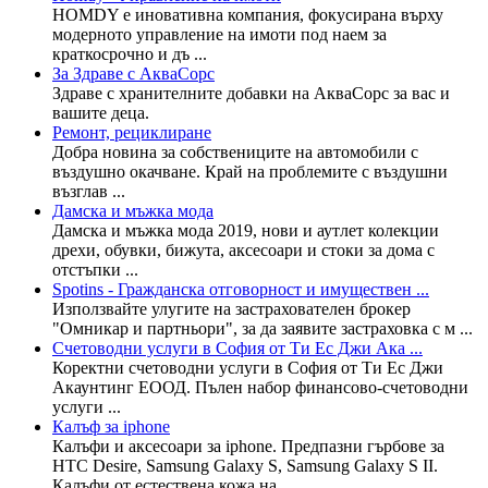
HOMDY е иновативна компания, фокусирана върху
модерното управление на имоти под наем за
краткосрочно и дъ ...
За Здраве с АкваСорс
Здраве с хранителните добавки на АкваСорс за вас и
вашите деца.
Ремонт, рециклиране
Добра новина за собствениците на автомобили с
въздушно окачване. Край на проблемите с въздушни
възглав ...
Дамска и мъжка мода
Дамска и мъжка мода 2019, нови и аутлет колекции
дрехи, обувки, бижута, аксесоари и стоки за дома с
отстъпки ...
Spotins - Гражданска отговорност и имуществен ...
Използвайте улугите на застрахователен брокер
"Омникар и партньори", за да заявите застраховка с м ...
Счетоводни услуги в София от Ти Ес Джи Ака ...
Коректни счетоводни услуги в София от Ти Ес Джи
Акаунтинг ЕООД. Пълен набор финансово-счетоводни
услуги ...
Калъф за iphone
Калъфи и аксесоари за iphone. Предпазни гърбове за
HTC Desire, Samsung Galaxy S, Samsung Galaxy S II.
Калъфи от естествена кожа на ...