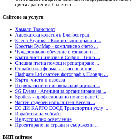
цветя / растения. Съвети з ...
Сайтове за услуги
Хамали Транспорт
Адвокатска колегия в Благоевград
Елена Узунова - Компютърно право и ...
Крестън БулМар - комплексно счето ...
Чуждоезиково обучение и езикови п ...
Кърти чисти извозва в София - Тишо ...
Спешна пътна помощ и репатриране ...
Онлайн платформа за търсене и пре ...
Flashgate Ltd сватбен фотограф в Пловди ...
Кърти, чисти и извозва
Първокласни и висококвалифициран ...
SG Events - Агенция за организиране на ...
Spotless - професионално почистване С ...
Частен съдебен изпълнител Весела ...
ЕС ДИ КАРГО ЕООД Транспортни услу ...
Изработка на уебсайт
Индустриално осветление
Проектиране на сгради и съоръжени ...
ВИП сайтове