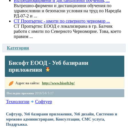
Вътрешнофирмени и дистанционни обучения, ...
Вътрешно-фирмени и дистанционни обучения по
здравословни и безопасни условия на труд по Наредба
РД-07-2 и ...
СТ Пропъртис - имоти по северното черномор ...
СТ Пропъртис ЕООД е локализирана в гр. Балчик
работи с имоти по Северното Черноморие. Това, което
правим ...
Категории
Бисофт ЕООД - Уеб базирани
приложения
http://www.bisoft.bg/
Адрес на сайта:
Последна промяна
2016/5/6 5:17
Технологии
Софтуер
Софтуер, Уеб базирани приложения, Уеб дизайн, Системно и
мрежово администриране, Консултации, СМС услуга,
Поддръжка.