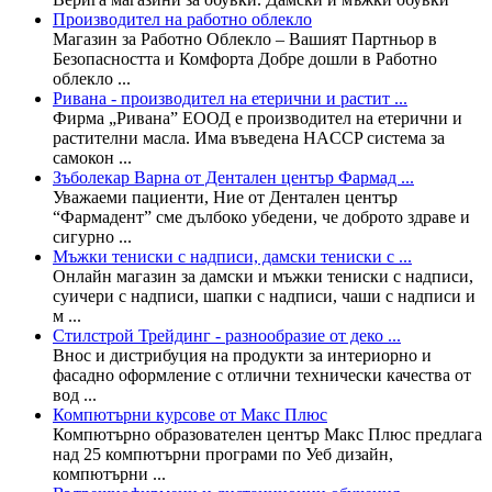
Производител на работно облекло
Магазин за Работно Облекло – Вашият Партньор в
Безопасността и Комфорта Добре дошли в Работно
облекло ...
Ривана - производител на етерични и растит ...
Фирма „Ривана” ЕООД е производител на етерични и
растителни масла. Има въведена HACCP система за
самокон ...
Зъболекар Варна от Дентален център Фармад ...
Уважаеми пациенти, Ние от Дентален център
“Фармадент” сме дълбоко убедени, че доброто здраве и
сигурно ...
Мъжки тениски с надписи, дамски тениски с ...
Онлайн магазин за дамски и мъжки тениски с надписи,
суичери с надписи, шапки с надписи, чаши с надписи и
м ...
Стилстрой Трейдинг - разнообразие от деко ...
Внос и дистрибуция на продукти за интериорно и
фасадно оформление с отлични технически качества от
вод ...
Компютърни курсове от Макс Плюс
Компютърно образователен център Макс Плюс предлага
над 25 компютърни програми по Уеб дизайн,
компютърни ...