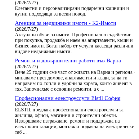
(2026/7/27)
Елегантни и персонализирани подаръчни кошници и
кутии подходящи за всеки повод.
Агенция за недвижими имоти - К2-Имоти
(2026/7/27)
Актуални обяви за имоти. Професионално съдействие
при покупка, продажба и наем на апартаменти, къщи и
бизнес имоти. Богат набор от услуги касаещи различни
видове недвижими имоти.
Ремонти и довършителни работи във Варна
(2026/7/27)
Вече 25 години сме част от живота на Варна и региона -
минаваме през домове, апартаменти и къщи, за да ги
направим по-топли и удобни за хората, които живеят в
тях. Започнахме с основни ремонти, а с ...
Професионални електроуслуги Elstil София
(2026/7/27)
ELSTIL предлага професионални електроуслуги за
жилища, офиси, магазини и строителни обекти.
Извършваме изграждане, ремонт и поддръжка на
електроинсталации, монтаж и подмяна на електрически
таб ...