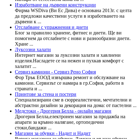
Изработване на дървени конструкции
Фирма WSDiva (Ви Ес Дива) е основана 2013г. с целта
да предложи качествени услуги в изработването на
дървени к ...
Отслабване с упражнения и диети
Блог за правилно хранене, фитнес и диети. Ще ви
помогнем да отслабнете с нови и разнообразни диети.
Хране ...
Луксозни халати
Интернет магазин за луксозни халати и хавлиени
изделия.Насладете се на нежен и пухкав комфорт с
халатит ...
Сервиз камиони - Сервиз Рено София
Фор Трък ЕООД извършва ремонт и обслужване на
камиони. Сервизът се намира в гр.София, работи в
страната и ...
Принтове за стена и постери
Специализирани сме в сюрреалистични, мечтателни и
абстрактни дизайни за декорация на дома: от пастелни ...
Медстоки - Дрогерия Белла - онлайн магазин
Дрогерия Белла,електронен магазин за продажба на
апарати за кръвно налягане, ортопедични
стоки,бандажи ...
Магазин за обувки - Надит и Надит
Верига магазини за обувки. Дамски и мъжки обувки