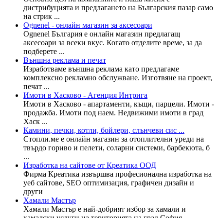
дистрибуцията и предлагането на Българския пазар само
на стрик ...
Ognenel - онлайн магазин за аксесоари
Ognenel България е онлайн магазин предлагащ
аксесоари за всеки вкус. Когато отделите време, за да
подберете ...
Външна реклама и печат
Изработваме външна реклама като предлагаме
комплексно рекламно обслужване. Изготвяне на проект,
печат ...
Имоти в Хасково - Агенция Интрига
Имоти в Хасково - апартаменти, къщи, парцели. Имоти -
продажба. Имоти под наем. Недвижими имоти в град
Хаск ...
Камини, печки, котли, бойлери, слънчеви сис ...
Стопли.ме е онлайн магазин за отоплителни уреди на
твърдо гориво и пелети, соларни системи, барбекюта, б
...
Изработка на сайтове от Креатика ООД
Фирма Креатика извършва професионална изработка на
уеб сайтове, SEO оптимизация, графичен дизайн и
други
Хамали Мастър
Хамали Мастър е най-добрият избор за хамали и
хамалски услуги на територията на град София