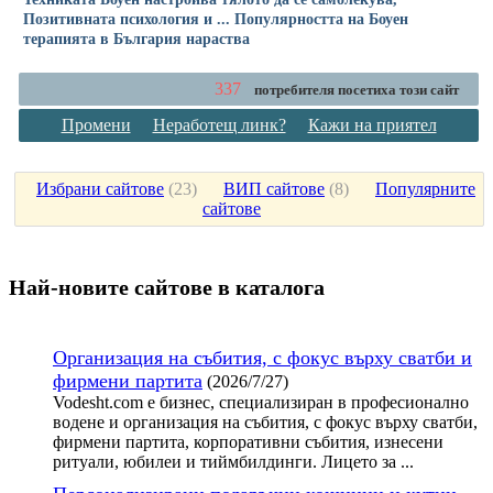
Позитивната психология и ... Популярността на Боуен
терапията в България нараства
337
потребителя посетиха този сайт
Промени
Неработещ линк?
Кажи на приятел
Избрани сайтове
(
23
)
ВИП сайтове
(
8
)
Популярните
сайтове
Най-новите сайтoве в каталога
Организация на събития, с фокус върху сватби и
фирмени партита
(2026/7/27)
Vodesht.com е бизнес, специализиран в професионално
водене и организация на събития, с фокус върху сватби,
фирмени партита, корпоративни събития, изнесени
ритуали, юбилеи и тиймбилдинги. Лицето за ...