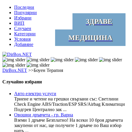
Последни
Популярни
Избрани
ЗДРАВЕ
ВИП
Случаен
Категории
МЕДИЦИНА
Условия
Добавяне
DirBox.NET
>>Боуен Терапия
Случайно избрани
Авто електро услуги
Триене и четене на грешки свързани със: Светлини
Check Engine ABS/Traction/ESP SRS/Airbag Климатици
Подгрев Централно зак ...
Овощни дръвчета - гр. Варна
Вземи 1 дръвче Безплатно! На всеки 10 броя дръвчета
закупени от нас, ще получите 1 дръвче по Ваш избор
напъ ...