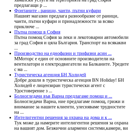
предлагащи р ...
Фонтаните - раници, чанти, пътни куфари
Нашият магазин предлага разнообразие от раници,
чанти, пътни куфари и принадлежности за всяко
приключе ...
Пътна помощ в София
Пътна помощ София за леки и лекотоварни автомобили
за град София и цяла България. Транспорт на всякакви
...
Производство на еднофазни и трифазни асин ...
ММоторс е един от основните производители на
вентилатори и електродвигатели на Балканите. Уредите
с ма ...
Туристическа агенция БН Холидей
Добре дошли в туристическа агенция BN Holiday! БН
Холидей е лицензиран туристически агент с
Удостоверение з ...
Болногледачи във Варна предлагаме помощ и ...
Болногледачи Варна, ние предлагаме помощ, грижи и
внимание за нашите клиенти, улесняваме трудностите
на ...
Интелигентни решения за охрана на дома и к ...
Тук може да намерите интелигентни решения за охрана
на вашият дом. Безжични алармени системи,камери, ви