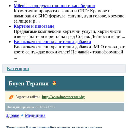
...
Milenita - продукти с коноп и канабидиол
Козметични продукти с коноп и CBD: Кремове и
шампоани с БИО формула; сапуни, душ гелове, кремове
за лице и р ...
Къртене и извозване
Предлагаме комплексни къртачни услуги, кърти чисти
извозва на територията на град София. Дейностите ни ...
Висококачествени хранителни добавки
Висококачествени хранителни добавки! MLО e това , от
което се нуждае всеки атлет! Не чакай - трансформирай
...
Категории
Боуен Терапия
http://www.bowencenter.bg
Адрес на сайта:
Последна промяна
2016/5/3 17:17
Здраве
Медицина
Техниката Боуен настройва тялото да се самолекува,