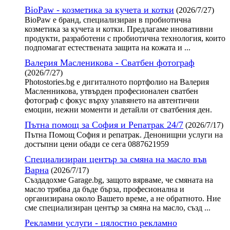
BioPaw - козметика за кучета и котки
(2026/7/27)
BioPaw е бранд, специализиран в пробиотична
козметика за кучета и котки. Предлагаме иновативни
продукти, разработени с пробиотична технология, които
подпомагат естествената защита на кожата и ...
Валерия Масленикова - Сватбен фотограф
(2026/7/27)
Photostories.bg е дигиталното портфолио на Валерия
Масленникова, утвърден професионален сватбен
фотограф с фокус върху улавянето на автентични
емоции, нежни моменти и детайли от сватбения ден.
Пътна помощ за София и Репатрак 24/7
(2026/7/17)
Пътна Помощ София и репатрак. Денонищни услуги на
достъпни цени обади се сега 0887621959
Специализиран център за смяна на масло във
Варна
(2026/7/17)
Създадохме Garage.bg, защото вярваме, че смяната на
масло трябва да бъде бърза, професионална и
организирана около Вашето време, а не обратното. Ние
сме специализиран център за смяна на масло, създ ...
Рекламни услуги - цялостно рекламно