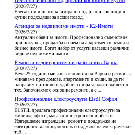
Персонализирани подаръчни кошници и кутии
(2026/7/27)
Елегантни и персонализирани подаръчни кошници и
кутии подходящи за всеки повод.
Агенция за недвижими имоти - К2-Имоти
(2026/7/27)
Актуални обяви за имоти. Професионално съдействие
при покупка, продажба и наем на апартаменти, къщи и
бизнес имоти. Богат набор от услуги касаещи различни
видове недвижими имоти.
Ремонти и довършителни работи във Варна
(2026/7/27)
Вече 25 години сме част от живота на Варна и региона -
минаваме през домове, апартаменти и къщи, за да ги
направим по-топли и удобни за хората, които живеят в
тях. Започнахме с основни ремонти, а с ...
Професионални електроуслуги Elstil София
(2026/7/27)
ELSTIL предлага професионални електроуслуги за
жилища, офиси, магазини и строителни обекти.
Извършваме изграждане, ремонт и поддръжка на
електроинсталации, монтаж и подмяна на електрически
таб ...