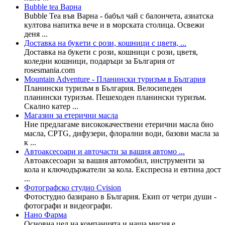
Bubble tea Варна
Bubble Tea във Варна - бабъл чай с балончета, азиатска
култова напитка вече и в морската столица. Освежи
деня ...
Доставка на букети с рози, кошници с цветя, ...
Доставка на букети с рози, кошници с рози, цветя,
коледни кошници, подаръци за България от
rosesmania.com
Mountain Adventure - Планински туризъм в България
Планински туризъм в България. Велосипеден
планински туризъм. Пешеходен планински туризъм.
Скално катер ...
Магазин за етерични масла
Ние предлагаме висококачествени етерични масла био
масла, CPTG, дифузери, флорални води, базови масла за
к ...
Автоаксесоари и авточасти за вашия автомо ...
Автоаксесоари за вашия автомобил, инструменти за
кола и ключодържатели за кола. Експресна и евтина дост
...
Фотографско студио Cvision
Фотостудио базирано в България. Екип от четри души -
фотографи и видеографи.
Нано Фарма
Основна цел на компанията и наша мисия е