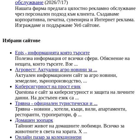
обслужване
(2026/7/17)
Нашата фирма предлага цялостно рекламно обслужване
чрез персонален подход към клиента. Създаваме
корпоративна, печатна, сувенирна и Интернет реклама.
Изграждаме и поддържаме Уеб сайтове.
Избрани сайтове
Epis - информацията която търсите
Полезна информация от всички сфери. Обяснение на
нещата, които търсите. Взе ...
Агровест: Актуални агро новини за ...
Актуален информационен сайт за агро новини,
земеделие, зърнопроизводство, ...
Киберсигурност на прост език
Questona е сайт за киберсигурност и защита на личните
данни. На достъпен език са ...
Трявна - официален туристически и ...
Трявна - новини , хотели, къщи, вили, апартаменти,
ресторанти, туроператори, ф ...
Домашен зоопарк
Тайният живот на домашните любимци. Всичко за
животните в света на хората. Х ...
Онлайн пазар за колекционери