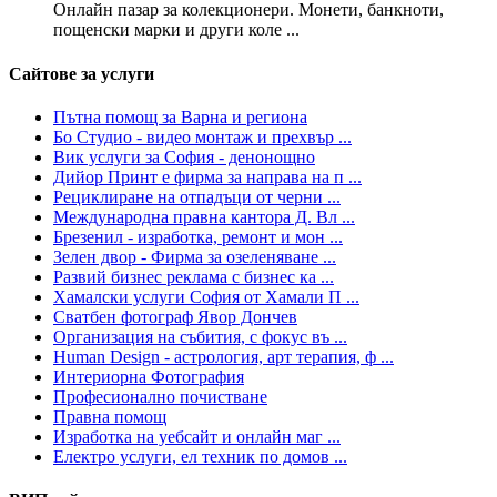
Онлайн пазар за колекционери. Монети, банкноти,
пощенски марки и други коле ...
Сайтове за услуги
Пътна помощ за Варна и региона
Бо Студио - видео монтаж и прехвър ...
Вик услуги за София - денонощно
Дийор Принт е фирмa за направа на п ...
Рециклиране на отпадъци от черни ...
Международна правна кантора Д. Вл ...
Брезенил - изработка, ремонт и мон ...
Зелен двор - Фирма за озеленяване ...
Развий бизнес реклама с бизнес ка ...
Хамалски услуги София от Хамали П ...
Сватбен фотограф Явор Дончев
Организация на събития, с фокус въ ...
Human Design - астрология, арт терапия, ф ...
Интериорна Фотография
Професионално почистване
Правна помощ
Изработка на уебсайт и онлайн маг ...
Електро услуги, ел техник по домов ...