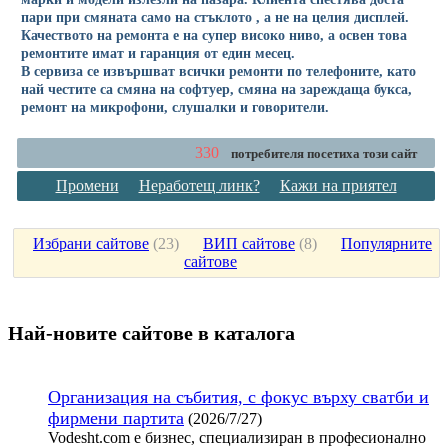
пари при смяната само на стъклото , а не на целия дисплей.
Качеството на ремонта е на супер високо ниво, а освен това
ремонтите имат и гаранция от един месец.
В сервиза се извършват всички ремонти по телефоните, като
най честите са смяна на софтуер, смяна на зареждаща букса,
ремонт на микрофони, слушалки и говорители.
330
потребителя посетиха този сайт
Промени
Неработещ линк?
Кажи на приятел
Избрани сайтове
(
23
)
ВИП сайтове
(
8
)
Популярните
сайтове
Най-новите сайтoве в каталога
Организация на събития, с фокус върху сватби и
фирмени партита
(2026/7/27)
Vodesht.com е бизнес, специализиран в професионално