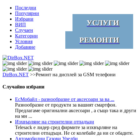
Последни
Популярни
Избрани
УСЛУГИ
ВИП
Случаен
Категории
РЕМОНТИ
Условия
Добавяне
DirBox.NET
>>Ремонт на дисплей за GSM телефони
Случайно избрани
ЕсМобайл - разнообразие от аксесоари за ва ...
Разнообразие от продукти за вашият смартфон.
Предлагаме оригинални аксесоари , а също така и други
на мн ...
Изхвърляне на строителни отпадъци
Telesack е лидер сред фирмите за изхвърляне на
строителни отпадъци. Не се колебайе да ни се обадите.
Автомобилни Газови Уредби