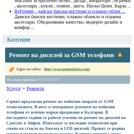
Магазин за еротично бельо , дилда , вибратори , играчки
, аксесоари , кукли , помпи , шеги. Ниски Цени. Бърза ...
BeFemme - дамски бански костюми и плажно облек ...
Дамски бански костюми, плажно облекло и плажни
аксесоари. Обединяваме качество, модерен дизайн и
комфор ...
Категории
Ремонт на дисплей за GSM телефони
http://www.gsmsolaris.com/
Адрес на сайта:
Последна промяна
2016/1/20 16:47
Услуги
Ремонти
Сервиз предлагащ ремонт на мобилни апарати от GSM
технологията. В него се извършват ремонти на мобилни
телефони от всички марки продавани в България. В
последните години се работи усилено по ремонт на дисплей на
Самсунг и Айфон. Използват се последни технологии при
смяна на стъкло на Амолед и LED дисплей. Правят се редица
марки и модели излезли на пазара. Клиента спестява доста