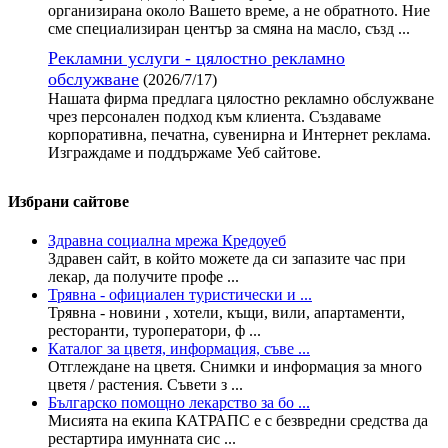
организирана около Вашето време, а не обратното. Ние
сме специализиран център за смяна на масло, създ ...
Рекламни услуги - цялостно рекламно
обслужване
(2026/7/17)
Нашата фирма предлага цялостно рекламно обслужване
чрез персонален подход към клиента. Създаваме
корпоративна, печатна, сувенирна и Интернет реклама.
Изграждаме и поддържаме Уеб сайтове.
Избрани сайтове
Здравна социална мрежа Кредоуеб
Здравен сайт, в който можете да си запазите час при
лекар, да получите профе ...
Трявна - официален туристически и ...
Трявна - новини , хотели, къщи, вили, апартаменти,
ресторанти, туроператори, ф ...
Каталог за цветя, информация, съве ...
Отглеждане на цветя. Снимки и информация за много
цветя / растения. Съвети з ...
Българско помощно лекарство за бо ...
Мисията на екипа КАТРАПС е с безвредни средства да
рестартира имунната сис ...