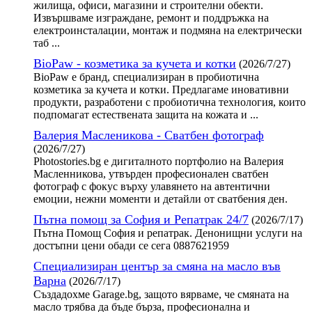
жилища, офиси, магазини и строителни обекти.
Извършваме изграждане, ремонт и поддръжка на
електроинсталации, монтаж и подмяна на електрически
таб ...
BioPaw - козметика за кучета и котки
(2026/7/27)
BioPaw е бранд, специализиран в пробиотична
козметика за кучета и котки. Предлагаме иновативни
продукти, разработени с пробиотична технология, които
подпомагат естествената защита на кожата и ...
Валерия Масленикова - Сватбен фотограф
(2026/7/27)
Photostories.bg е дигиталното портфолио на Валерия
Масленникова, утвърден професионален сватбен
фотограф с фокус върху улавянето на автентични
емоции, нежни моменти и детайли от сватбения ден.
Пътна помощ за София и Репатрак 24/7
(2026/7/17)
Пътна Помощ София и репатрак. Денонищни услуги на
достъпни цени обади се сега 0887621959
Специализиран център за смяна на масло във
Варна
(2026/7/17)
Създадохме Garage.bg, защото вярваме, че смяната на
масло трябва да бъде бърза, професионална и