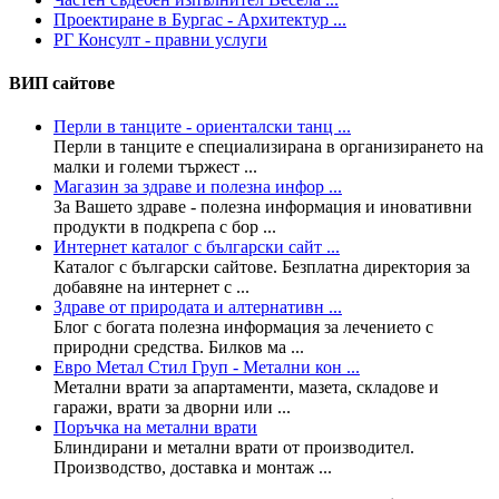
Проектиране в Бургас - Архитектур ...
РГ Консулт - правни услуги
ВИП сайтове
Перли в танците - ориенталски танц ...
Перли в танците е специализирана в организирането на
малки и големи тържест ...
Магазин за здраве и полезна инфор ...
За Вашето здраве - полезна информация и иновативни
продукти в подкрепа с бор ...
Интернет каталог с български сайт ...
Каталог с български сайтове. Безплатна директория за
добавяне на интернет с ...
Здраве от природата и алтернативн ...
Блог с богата полезна информация за лечението с
природни средства. Билков ма ...
Евро Метал Стил Груп - Метални кон ...
Метални врати за апартаменти, мазета, складове и
гаражи, врати за дворни или ...
Поръчка на метални врати
Блиндирани и метални врати от производител.
Производство, доставка и монтаж ...