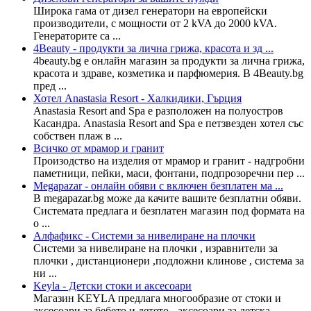
Широка гама от дизел генератори на европейски
производители, с мощности от 2 kVA до 2000 kVA.
Генераторите са ...
4Beauty - продукти за лична грижа, красота и зд ...
4beauty.bg е онлайн магазин за продукти за лична грижа,
красота и здраве, козметика и парфюмерия. В 4Beauty.bg
пред ...
Хотел Anastasia Resort - Халкидики, Гърция
Anastasia Resort and Spa е разположен на полуостров
Касандра. Anastasia Resort and Spa е петзвезден хотел със
собствен плаж в ...
Всичко от мрамор и гранит
Произодство на изделия от мрамор и гранит - надгробни
паметници, пейки, маси, фонтани, подпрозоречни пер ...
Megapazar - онлайн обяви с включен безплатен ма ...
В megapazar.bg може да качите вашите безплатни обяви.
Системата предлага и безплатен магазин под формата на
о ...
Алфафикс - Системи за нивелиране на плочки
Системи за нивелиране на плочки , изравнители за
плочки , дистанционери ,подложни клинове , система за
ни ...
Keyla - Детски стоки и аксесоари
Магазин KEYLA предлага многообразие от стоки и
аксесоари за бебето и детето - аксесоари за детска