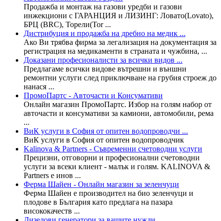
Продажба и монтаж на газови уредби и газови
инжекциони с ГАРАНЦИЯ и ЛИЗИНГ: Ловато(Lovato),
БРЦ (BRC), Торели(Tor ...
Дистрибуция и продажба на дребно на медик ...
Ако Ви трябва фирма за легализация на документация за
регистрация на медикаменти в страната и чужбина, ...
Доказани професионалисти за всички видов ...
Предлагаме всички видове вътрешни и външни
ремонтни услуги след приключване на грубия строеж до
нанася ...
ПромоПартс - Авточасти и Консумативи
Онлайн магазин ПромоПартс. Избор на голям набор от
авточасти и консумативи за камиони, автомобили, рема
...
ВиК услуги в София от опитен водопроводчи ...
ВиК услуги в София от опитен водопроводчик
Kalinova & Partners - Съвременни счетоводни услуги
Прецизни, отговорни и професионални счетоводни
услуги за всеки клиент - малък и голям. KALINOVA &
Partners е инов ...
Ферма Шайен - Онлайн магазин за зеленчуци
Ферма Шайен е производител на био зеленчуци и
плодове в България като предлага на пазара
висококачеств ...
Дизелови генератори за вашите нужди