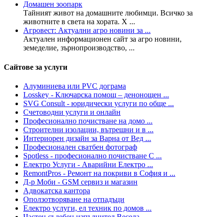
Домашен зоопарк
Тайният живот на домашните любимци. Всичко за
животните в света на хората. Х ...
Агровест: Актуални агро новини за ...
Актуален информационен сайт за агро новини,
земеделие, зърнопроизводство, ...
Сайтове за услуги
Алуминиева или PVC дограма
Losskey - Ключарска помощ – денонощен ...
SVG Consult - юридически услуги по обще ...
Счетоводни услуги и онлайн
Професионално почистване на домо ...
Строителни изолации, вътрешни и в ...
Интериорен дизайн за Варна от Вед ...
Професионален сватбен фотограф
Spotless - професионално почистване С ...
Електро Услуги - Аварийни Електро ...
RemontPros - Ремонт на покриви в София и ...
Д-р Моби - GSM сервиз и магазин
Адвокатска кантора
Оползотворяване на отпадъци
Електро услуги, ел техник по домов ...
Частен съдебен изпълнител Весела ...