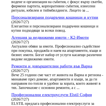
водене и организация на събития, с фокус върху сватби,
фирмени партита, корпоративни събития, изнесени
ритуали, юбилеи и тиймбилдинги. Лицето за ...
Персонализирани подаръчни кошници и кутии
(2026/7/27)
Елегантни и персонализирани подаръчни кошници и
кутии подходящи за всеки повод.
Агенция за недвижими имоти - К2-Имоти
(2026/7/27)
Актуални обяви за имоти. Професионално съдействие
при покупка, продажба и наем на апартаменти, къщи и
бизнес имоти. Богат набор от услуги касаещи различни
видове недвижими имоти.
Ремонти и довършителни работи във Варна
(2026/7/27)
Вече 25 години сме част от живота на Варна и региона -
минаваме през домове, апартаменти и къщи, за да ги
направим по-топли и удобни за хората, които живеят в
тях. Започнахме с основни ремонти, а с ...
Професионални електроуслуги Elstil София
(2026/7/27)
ELSTIL предлага професионални електроуслуги за