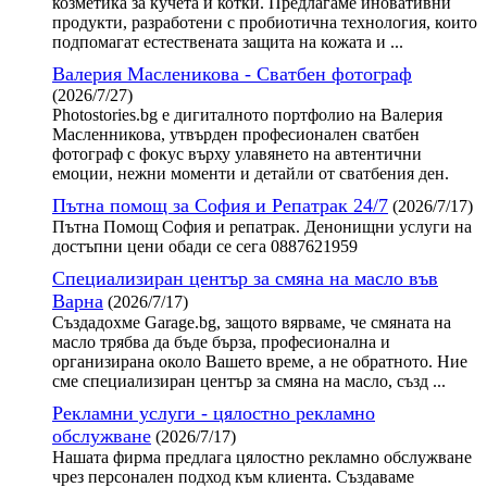
козметика за кучета и котки. Предлагаме иновативни
продукти, разработени с пробиотична технология, които
подпомагат естествената защита на кожата и ...
Валерия Масленикова - Сватбен фотограф
(2026/7/27)
Photostories.bg е дигиталното портфолио на Валерия
Масленникова, утвърден професионален сватбен
фотограф с фокус върху улавянето на автентични
емоции, нежни моменти и детайли от сватбения ден.
Пътна помощ за София и Репатрак 24/7
(2026/7/17)
Пътна Помощ София и репатрак. Денонищни услуги на
достъпни цени обади се сега 0887621959
Специализиран център за смяна на масло във
Варна
(2026/7/17)
Създадохме Garage.bg, защото вярваме, че смяната на
масло трябва да бъде бърза, професионална и
организирана около Вашето време, а не обратното. Ние
сме специализиран център за смяна на масло, създ ...
Рекламни услуги - цялостно рекламно
обслужване
(2026/7/17)
Нашата фирма предлага цялостно рекламно обслужване
чрез персонален подход към клиента. Създаваме