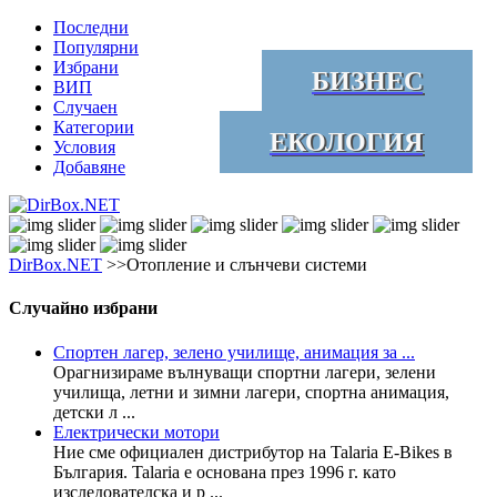
Последни
Популярни
Избрани
БИЗНЕС
ВИП
Случаен
Категории
ЕКОЛОГИЯ
Условия
Добавяне
DirBox.NET
>>Отопление и слънчеви системи
Случайно избрани
Спортен лагер, зелено училище, анимация за ...
Орагнизираме вълнуващи спортни лагери, зелени
училища, летни и зимни лагери, спортна анимация,
детски л ...
Електрически мотори
Ние сме официален дистрибутор на Talaria E-Bikes в
България. Talaria е основана през 1996 г. като
изследователска и р ...