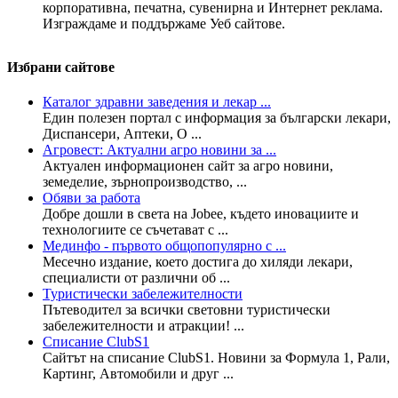
корпоративна, печатна, сувенирна и Интернет реклама.
Изграждаме и поддържаме Уеб сайтове.
Избрани сайтове
Каталог здравни заведения и лекар ...
Един полезен портал с информация за български лекари,
Диспансери, Аптеки, О ...
Агровест: Актуални агро новини за ...
Актуален информационен сайт за агро новини,
земеделие, зърнопроизводство, ...
Обяви за работа
Добре дошли в света на Jobee, където иновациите и
технологиите се съчетават с ...
Мединфо - първото общопопулярно с ...
Месечно издание, което достига до хиляди лекари,
специалисти от различни об ...
Туристически забележителности
Пътеводител за всички световни туристически
забележителности и атракции! ...
Списание ClubS1
Сайтът на списание ClubS1. Новини за Формула 1, Рали,
Картинг, Автомобили и друг ...