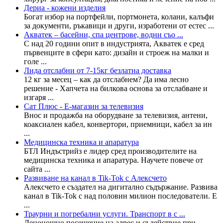
Дериа - кожени изделия
Богат избор на портфейли, портмонета, колани, калъфи
за документи, ръкавици и други, изработени от естес ...
Акватек – басейни, спа центрове, водни съо ...
С над 20 години опит в индустрията, Акватек е сред
първенците в сфери като: дизайн и строеж на малки и
голе ...
Лида отслабни от 7-15кг безлатна доставка
12 кг за месец – как да отслабнем? Да има лесно
решение - Хапчета на билкова основа за отслабване и
изгаря ...
Сат Плюс - E-магазин за телевизия
Внос и продажба на оборудване за телевизия, антени,
коаксиален кабел, конвертори, приемници, кабел за ин
...
Медицинска техника и апаратура
БТЛ Индъстрийз е лидер сред производителите на
медицинска техника и апаратура. Научете повече от
сайта ...
Развиване на канал в Tik-Tok с Алексчето
Алексчето е създател на дигитално съдържание. Развива
канал в Tik-Tok с над половин милион последователи. Е
...
Траурни и погребални услуги. Транспорт в с ...
Денонощно посещение на адрес и съдействие при