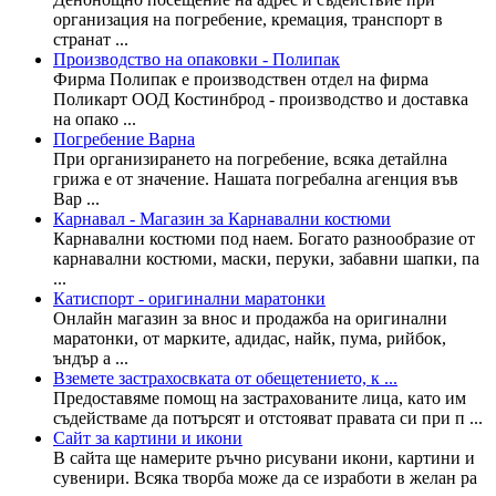
организация на погребение, кремация, транспорт в
странат ...
Производство на опаковки - Полипак
Фирма Полипак е производствен отдел на фирма
Поликарт ООД Костинброд - производство и доставка
на опако ...
Погребение Варна
При организирането на погребение, всяка детайлна
грижа е от значение. Нашата погребална агенция във
Вар ...
Карнавал - Магазин за Карнавални костюми
Карнавални костюми под наем. Богато разнообразие от
карнавални костюми, маски, перуки, забавни шапки, па
...
Катиспорт - оригинални маратонки
Онлайн магазин за внос и продажба на оригинални
маратонки, от марките, адидас, найк, пума, рийбок,
ъндър а ...
Вземете застрахосвката от обещетението, к ...
Предоставяме помощ на застрахованите лица, като им
съдействаме да потърсят и отстояват правата си при п ...
Сайт за картини и икони
В сайта ще намерите ръчно рисувани икони, картини и
сувенири. Всяка творба може да се изработи в желан ра