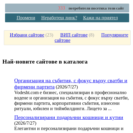
333
потребителя посетиха този сайт
Промени
Неработещ линк?
Кажи на приятел
Избрани сайтове
(
23
)
ВИП сайтове
(
8
)
Популярните
сайтове
Най-новите сайтoве в каталога
Организация на събития, с фокус върху сватби и
фирмени партита
(2026/7/27)
Vodesht.com е бизнес, специализиран в професионално
водене и организация на събития, с фокус върху сватби,
фирмени партита, корпоративни събития, изнесени
ритуали, юбилеи и тиймбилдинги. Лицето за ...
Персонализирани подаръчни кошници и кутии
(2026/7/27)
Елегантни и персонализирани подаръчни кошници и