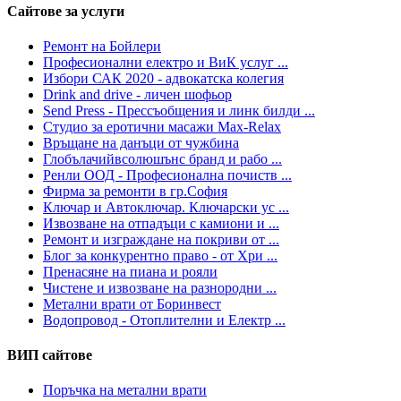
Сайтове за услуги
Ремонт на Бойлери
Професионални електро и ВиК услуг ...
Избори САК 2020 - адвокатска колегия
Drink and drive - личен шофьор
Send Press - Прессъобщения и линк билди ...
Студио за еротични масажи Max-Relax
Връщане на данъци от чужбина
Глобълачийвсолюшънс бранд и рабо ...
Ренли ООД - Професионална почиств ...
Фирма за ремонти в гр.София
Ключар и Автоключар. Ключарски ус ...
Извозване на отпадъци с камиони и ...
Ремонт и изграждане на покриви от ...
Блог за конкурентно право - от Хри ...
Пренасяне на пиана и рояли
Чистене и извозване на разнородни ...
Метални врати от Боринвест
Водопровод - Отоплителни и Електр ...
ВИП сайтове
Поръчка на метални врати