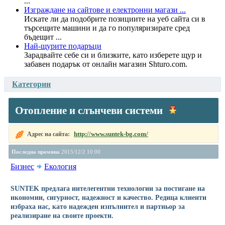
...
Изграждане на сайтове и електронни магази ...
Искате ли да подобрите позициите на уеб сайта си в
търсещите машини и да го популяризирате сред
бъдещит ...
Най-щурите подаръци
Зарадвайте себе си и близките, като изберете щур и
забавен подарък от онлайн магазин Shturo.com.
Категории
Отопление и слънчеви системи
http://www.suntek-bg.com/
Адрес на сайта:
Последна промяна
2015/12/2 10:00
Бизнес
Екология
SUNTEK предлага интелегентни технологии за постигане на
икономии, сигурност, надежност и качество. Редица клиенти
избраха нас, като надежден изпълнител и партньор за
реализиране на своите проекти.