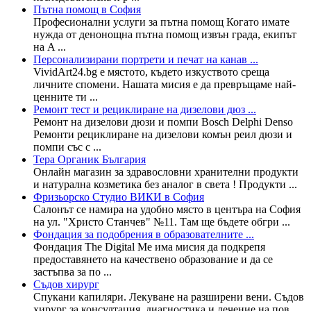
Пътна помощ в София
Професионални услуги за пътна помощ Когато имате
нужда от денонощна пътна помощ извън града, екипът
на A ...
Персонализирани портрети и печат на канав ...
VividArt24.bg е мястото, където изкуството среща
личните спомени. Нашата мисия е да превръщаме най-
ценните ти ...
Ремонт тест и рециклиране на дизелови дюз ...
Ремонт на дизелови дюзи и помпи Bosch Delphi Denso
Ремонти рециклиране на дизелови комън реил дюзи и
помпи със с ...
Тера Органик България
Онлайн магазин за здравословни хранителни продукти
и натурална козметика без аналог в света ! Продукти ...
Фризьорско Студио ВИКИ в София
Салонът се намира на удобно място в центъра на София
на ул. "Христо Станчев" №11. Там ще бъдете обгри ...
Фондация за подобрения в образователните ...
Фондация The Digital Me има мисия да подкрепя
предоставянето на качествено образование и да се
застъпва за по ...
Съдов хирург
Спукани капиляри. Лекуване на разширени вени. Съдов
хирург за консултация, диагностика и лечение на пов ...