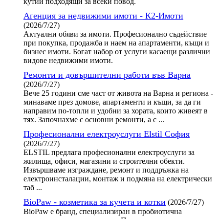
кутии подходящи за всеки повод.
Агенция за недвижими имоти - К2-Имоти
(2026/7/27)
Актуални обяви за имоти. Професионално съдействие
при покупка, продажба и наем на апартаменти, къщи и
бизнес имоти. Богат набор от услуги касаещи различни
видове недвижими имоти.
Ремонти и довършителни работи във Варна
(2026/7/27)
Вече 25 години сме част от живота на Варна и региона -
минаваме през домове, апартаменти и къщи, за да ги
направим по-топли и удобни за хората, които живеят в
тях. Започнахме с основни ремонти, а с ...
Професионални електроуслуги Elstil София
(2026/7/27)
ELSTIL предлага професионални електроуслуги за
жилища, офиси, магазини и строителни обекти.
Извършваме изграждане, ремонт и поддръжка на
електроинсталации, монтаж и подмяна на електрически
таб ...
BioPaw - козметика за кучета и котки
(2026/7/27)
BioPaw е бранд, специализиран в пробиотична