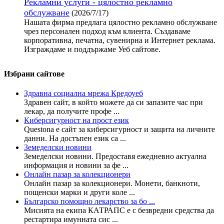
Рекламни услуги - цялостно рекламно
обслужване
(2026/7/17)
Нашата фирма предлага цялостно рекламно обслужване
чрез персонален подход към клиента. Създаваме
корпоративна, печатна, сувенирна и Интернет реклама.
Изграждаме и поддържаме Уеб сайтове.
Избрани сайтове
Здравна социална мрежа Кредоуеб
Здравен сайт, в който можете да си запазите час при
лекар, да получите профе ...
Киберсигурност на прост език
Questona е сайт за киберсигурност и защита на личните
данни. На достъпен език са ...
Земеделски новини
Земеделски новини. Предоставя ежедневно актуална
информация и новини за фе ...
Онлайн пазар за колекционери
Онлайн пазар за колекционери. Монети, банкноти,
пощенски марки и други коле ...
Българско помощно лекарство за бо ...
Мисията на екипа КАТРАПС е с безвредни средства да
рестартира имунната сис ...