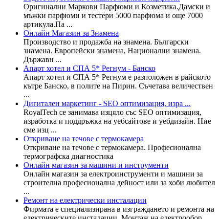
Оригинални Маркови Парфюми и Козметика.Дамски и
мъжки парфюми и тестери 5000 парфюма и още 7000
артикула.Па ...
Онлайн Магазин за Знамена
Производство и продажба на знамена. Български
знамена. Европейски знамена, Национални знамена.
Държавн ...
Апарт хотел и СПА 5* Регнум - Банско
Апарт хотел и СПА 5* Регнум е разположен в райското
кътре Банско, в полите на Пирин. Съчетава величествен
...
Дигитален маркетинг - SEO оптимизация, изра ...
RoyalTech се занимава изцяло със SEO оптимизация,
изработка и поддръжка на уебсайтове и уебдизайн. Ние
сме изц ...
Откриване на течове с термокамера
Откриване на течове с термокамера. Професионална
термографска диагностика
Онлайн магазин за машини и инструменти
Онлайн магазин за електроинструменти и машини за
строителна професионална дейност или за хоби любител
...
Ремонт на електрически инсталации
Фирмата е специализирана в изграждането и ремонта на
електрическите инсталации. Монтаж на електрообор ...