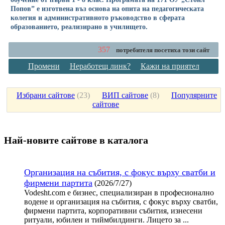
Попов” е изготвена въз основа на опита на педагогическата
колегия и административното ръководство в сферата
образованието, реализирано в училището.
357
потребителя посетиха този сайт
Промени
Неработещ линк?
Кажи на приятел
Избрани сайтове
(
23
)
ВИП сайтове
(
8
)
Популярните
сайтове
Най-новите сайтoве в каталога
Организация на събития, с фокус върху сватби и
фирмени партита
(2026/7/27)
Vodesht.com е бизнес, специализиран в професионално
водене и организация на събития, с фокус върху сватби,
фирмени партита, корпоративни събития, изнесени
ритуали, юбилеи и тиймбилдинги. Лицето за ...