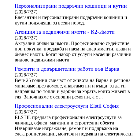
Персонализирани подаръчни кошници и кутии
(2026/7/27)
Елегантни и персонализирани подаръчни кошници и
кутии подходящи за всеки повод.
Агенция за недвижими имоти - К2-Имоти
(2026/7/27)
Актуални обяви за имоти. Професионално съдействие
при покупка, продажба и наем на апартаменти, къщи и
бизнес имоти. Богат набор от услуги касаещи различни
видове недвижими имоти.
Ремонти и довършителни работи във Варна
(2026/7/27)
Вече 25 години сме част от живота на Варна и региона -
минаваме през домове, апартаменти и къщи, за да ги
направим по-топли и удобни за хората, които живеят в
тях. Започнахме с основни ремонти, а с ...
Професионални електроуслуги Elstil София
(2026/7/27)
ELSTIL предлага професионални електроуслуги за
жилища, офиси, магазини и строителни обекти.
Извършваме изграждане, ремонт и поддръжка на
електроинсталации, монтаж и подмяна на електрически