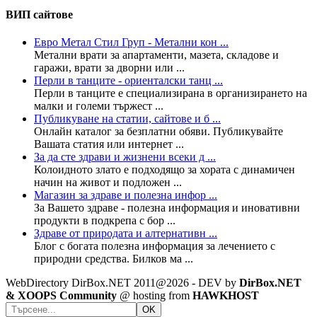
ВИП сайтове
Евро Метал Стил Груп - Метални кон ...
Метални врати за апартаменти, мазета, складове и
гаражи, врати за дворни или ...
Перли в танците - ориенталски танц ...
Перли в танците е специализирана в организирането на
малки и големи тържест ...
Публикуване на статии, сайтове и б ...
Онлайн каталог за безплатни обяви. Публикувайте
Вашата статия или интернет ...
За да сте здрави и жизнени всеки д ...
Колoидното злато е подходящо за хората с динамичен
начин на живот и подложен ...
Магазин за здраве и полезна инфор ...
За Вашето здраве - полезна информация и иновативни
продукти в подкрепа с бор ...
Здраве от природата и алтернативн ...
Блог с богата полезна информация за лечението с
природни средства. Билков ма ...
WebDirectory DirBox.NET 2011@2026 - DEV by
DirBox.NET
& XOOPS Community
@ hosting from
HAWKHOST
OK