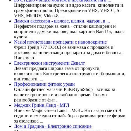
Цифровизиране на аудио и видео касети, киноленти и
грамофонни плочи. Прехвърляне на VHS, VHS-C, S-
VHS, MiniDV, Video-8, ...
Дамски аксесоари - шалове, шапки, чадъри, в ...
Перфектен подарък за жена - стилни кашмирени и
копринени дамски шалове, шал картина Ван Гог, шал с
кучета ...
Nasiol почистващи препарати с нанопокритие
Фреш Трейд 777 ЕООД се занимава с продажба и
доставка на почистващи препарати за дома и бизнеса.
Ние сме о ...
Електрически инструменти Девалт
Девалт предлага широка гама от продукти,
включително: Електрически инструменти: бормашини,
винтоверти, ...
Професионални фитнес уреди
Онлайн фитнес магазин PulseGymShop - всичко за
вашите тренировки и свободно време. Голямо
разнообразие от фит ...
Меджик Грийн Ленд - МГЛ
Ние сме Magic Green Land – MGL. На пазара сме от 9
години и сме една от най- бързо развиващите се фирми
за озеленява ...
Дом и Градина - Електронно списание