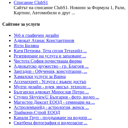
Списание ClubS1
Сайтът на списание ClubS1. Новини за Формула 1, Рали,
Картинг, Автомобили и друг ...
Сайтове за услуги
Уеб и графичен дизайн
Адвокат Атанас Константинов
Яхти Биляна
Катя Петрова, Тета сесия Тетахийл ...
Резервиране на услуга и запазване ...
Чистота София почистваща фирма
Адвокатско дружество - гр. Благоев ...
Зангадор - Обучения, консултации, ...
Хамалски услуги за Варна
Accessexpert - Услуги с въжен достъп
Мулти дизайн - идея, мисъл, техноло ...
Български адвокат Мирослав Петро ...
Студио SkyviewU България - фото, видео ...
Магистер Диксит ЕООД - семинари на ...
Астролемънейд - астрология, женск ...
Трайкони-Строй ЕООД
Канали Груп - поддържане на водопр ...
Сватбена фотография и видеозасне ...