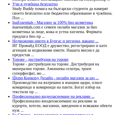
Учи в чужбина безплатно
Study Buddy помага на български студенти да намерят
своето безплатно или бюджетно образование в чужбина.
Пол ...
InaEssentials - Магазин за 100% био козметика
inaessentials.com e семеен онлайн магазин за био
козметика за лице, кожа и устна хигиена. Фирмата
предлага био пр ...
Недвижими имоти в Бургас и региона, ваканц ...
ИГ Провайд ЕООД е дружество, регистрирано и като
агенция за недвижими имоти. Нашата мисия е да
предостав ...
Торове - дистрибуция на торове
Торове - дистрибуция на торове. Дистрибуция на
минерални торове. Амониева селитра, троен
суперфосфат, мо ...
Щори Конкорд Дизайн - онлайн магазин за що ...
Производство на вътрешни и външни щори, плисе
комарници и комарници на панти. Богат избор на
текстили пр ...
Професионално видеозаснемане на реклами ...
Професионално виодеозаснемане на реклами за
курорти, хотели, магазини, заведения и всякакви обекти
нуж ...
Бо Студио - видео монтаж и прехвърляне на в ...