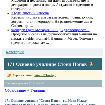
Модерни и нестандартни идеи за обзавеждане и
декорация на дома и двора. Актуални тенденции в
интериорни ...
Кърти, чисти и извозва
Къртим, чистим и извозваме всичко - бани, кухни,
дограми, стаи и коридори. На разположение сме в
София, пре ...
Феллдер Груп България ЕООД - дървообработ ...
Продажба и сервиз на дървообработващи машини на
марките Felder, Format4, Hammer и Mayer. Фирмата
предлага широка гам ...
Категории
171 Основно училище Стоил Попов
http://171ou.bg/
Адрес на сайта:
Последна промяна
2015/4/9 6:03
Образование
Училища
171 Основно училище “Стоил Попов“ гр. Нови Искър -
обучение от първи 1 - 8 клас. Програмата на 171 ОУ „Стоил