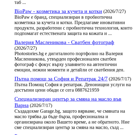
таб ...
BioPaw - козметика за кучета и котки
(2026/7/27)
BioPaw е бранд, специализиран в пробиотична
козметика за кучета и котки. Предлагаме иновативни
продукти, разработени с пробиотична технология, които
подпомагат естествената защита на кожата и ...
Валерия Масленикова - Сватбен фотограф
(2026/7/27)
Photostories.bg е дигиталното портфолио на Валерия
Масленникова, утвърден професионален сватбен
фотограф с фокус върху улавянето на автентични
емоции, нежни моменти и детайли от сватбения ден.
Пътна помощ за София и Репатрак 24/7
(2026/7/17)
Пътна Помощ София и репатрак. Денонищни услуги на
достъпни цени обади се сега 0887621959
Специализиран център за смяна на масло във
Варна
(2026/7/17)
Създадохме Garage.bg, защото вярваме, че смяната на
масло трябва да бъде бърза, професионална и
организирана около Вашето време, а не обратното. Ние
сме специализиран център за смяна на масло, създ ...