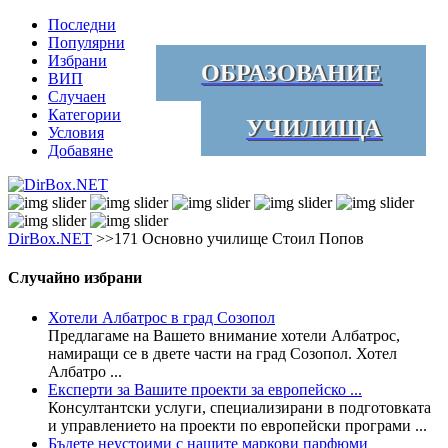
Последни
Популярни
Избрани
ОБРАЗОВАНИЕ
ВИП
Случаен
Категории
УЧИЛИЩА
Условия
Добавяне
DirBox.NET
>>171 Основно училище Стоил Попов
Случайно избрани
Хотели Албатрос в град Созопол
Предлагаме на Вашето внимание хотели Албатрос,
намиращи се в двете части на град Созопол. Хотел
Албатро ...
Експерти за Вашите проекти за европейско ...
Консултантски услуги, специализирани в подготовката
и управлението на проекти по европейски програми ...
Бъдете неустоими с нашите маркови парфюми