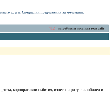
 и много други. Специални предложения за меломани,
412
потребителя посетиха този сайт
партита, корпоративни събития, изнесени ритуали, юбилеи и