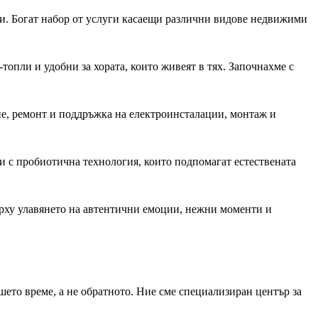
и. Богат набор от услуги касаещи различни видове недвижими
топли и удобни за хората, които живеят в тях. Започнахме с
е, ремонт и поддръжка на електроинсталации, монтаж и
и с пробиотична технология, които подпомагат естествената
ърху улавянето на автентични емоции, нежни моменти и
шето време, а не обратното. Ние сме специализиран център за