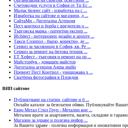
Организация на събития, осветлени ...
Счетоводни услуги в София от Ти Ес ...
Малък бизнес сайт - изработка на с ...
Изработка на сайтове и магазини, д ...
СайтаМи - Дигитална Агенция
Пест контрол и борба с вредители о ...
Търговска марка - патентни експер ...
IRchitect - интериорен дизайн и архите ...
Такси Созопол - бързо, коректно, де ...
Сервиз за часовници в София, кв. Ре ...
Сервиз за ремонт на битова техник ...
ЕТ Хефест - търговия и ремонт на ор ...
Майсторбук - домашен майстор
Дигитална агенция Agma studio
Превент Пест Контрол - унищожава х ...
Сватбена фотография в Пловдив
ВИП сайтове
Публикуване на статии, сайтове и б ...
Онлайн каталог за безплатни обяви. Публикувайте Вашата
Евро Метал Стил Груп - Метални кон ...
Метални врати за апартаменти, мазета, складове и гаражи,
Магазин за здраве и полезна инфор ...
За Вашето здраве - полезна информация и иновативни прод