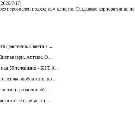
(2026/7/17)
ез персонален подход към клиента. Създаваме корпоративна, пе
 / растения. Съвети з ...
Диспансери, Аптеки, О ...
ад 55 телевизии - БНТ, б ...
те всичко любопитно, по ...
исти от различни об ...
огиите се съчетават с ...