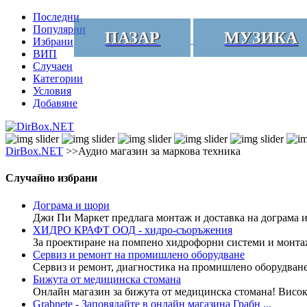
Последни
Популярни
ПАЗАР
МУЗИКА
Избрани
ВИП
Случаен
Категории
Условия
Добавяне
DirBox.NET
>>Аудио магазин за маркова техника
Случайно избрани
Дограма и щори
Джи Пи Маркет предлага монтаж и доставка на дограма и 
ХИДРО КРАФТ ООД - хидро-съоръжения
За проектиране на помпено хидрофорни системи и монтаж
Сервиз и ремонт на промишлено оборудване
Сервиз и ремонт, диагностика на промишлено оборудване. 
Бижута от медицинска стомана
Онлайн магазин за бижута от медицинска стомана! Висок
Grabnete - Заповядайте в онлайн магазина Грабн ...