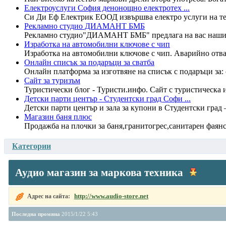
Електроуслуги София денонощно електротех ...
Си Ди Еф Електрик ЕООД извършва електро услуги на тер
Рекламно студио ДИАМАНТ БМБ
Рекламно студио"ДИАМАНТ БМБ" предлага на вас нашите к
Изработка на автомобилни ключове с чип
Изработка на автомобилни ключове с чип. Аварийно отвар
Онлайн списък за подаръци за сватба
Онлайн платформа за изготвяне на списък с подаръци за: с
Сайт за туризъм
Туристически блог - Туристи.инфо. Сайт с туристическа
Детски парти център - Студентски град Софи ...
Детски парти център и зала за купони в Студентски град 
Магазин баня плюс
Продажба на плочки за баня,гранитогрес,санитарен фаянс,
Категории
Аудио магазин за маркова техника
http://www.audio-store.net
Адрес на сайта:
Последна промяна
2015/1/22 5:43