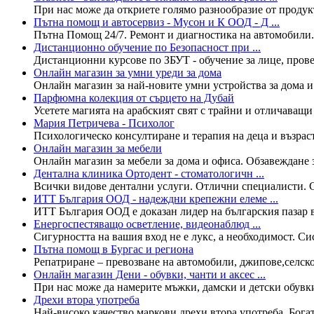
При нас може да откриете голямо разнообразие от продукти
Пътна помощ и автосервиз - Мусон и К ООД - Д ...
Пътна Помощ 24/7. Ремонт и диагностика на автомобили.
Дистанционно обучение по Безопасност при ...
Дистанционни курсове по ЗБУТ - обучение за лице, прове
Онлайн магазин за умни уреди за дома
Онлайн магазин за най-новите умни устройства за дома и
Парфюмна колекция от сърцето на Дубай
Усетете магията на арабският свят с трайни и отличаващи 
Мария Петричева - Психолог
Психологическо консултиране и терапия на деца и възрас
Онлайн магазин за мебели
Онлайн магазин за мебели за дома и офиса. Обзавеждане з
Дентална клиника Ортодент - стоматологичн ...
Всички видове дентални услуги. Отлични специалисти. С
ИТТ България ООД - надеждни крепежни елеме ...
ИТТ България ООД е доказан лидер на българския пазар в
Енергоспестяващо осветление, видеонаблюд ...
Сигурността на вашия вход не е лукс, а необходимост. Сис
Пътна помощ в Бургас и региона
Репатриране – превозване на автомобили, джипове,селско
Онлайн магазин Дени - обувки, чанти и аксес ...
При нас може да намерите мъжки, дамски и детски обувки
Дрехи втора употреба
Най-високо качество маркови дрехи втора употреба. Богат