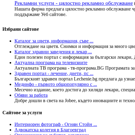
Рекламни услуги - цялостно рекламно обслужване
Нашата фирма предлага цялостно рекламно обслужване чр
поддържаме Уеб сайтове.
Избрани сайтове
Каталог за цветя, информация, съве ...
Отглеждане на цветя. Снимки и информация за много цветя
Каталог здравни заведения и лекар ...
Един полезен портал с информация за български лекари, 
Актуална програма на телевизиите
Актуалната ТВ програма - тв-програма.BG Програмата за н
Здравен портал - лечение, диети, пс ...
Българският здравен портал Lechenie.bg предлага да узнае
Мединфо - първото общопопулярно с ...
Месечно издание, което достига до хиляди лекари, специал
Обяви за работа
Добре дошли в света на Jobee, където иновациите и технол
Сайтове за услуги
Интериорен фотограф - Огнян Стойн ...
Адвокатска колегия в Благоевград