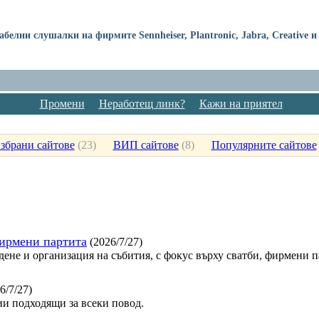
абелни слушалки на фирмите Sennheiser, Plantronic, Jabra, Creative
Промени
Неработещ линк?
Кажи на приятел
збрани сайтове
(
23
)
ВИП сайтове
(
8
)
Популярните сайтове
фирмени партита
(2026/7/27)
дене и организация на събития, с фокус върху сватби, фирмени 
6/7/27)
и подходящи за всеки повод.