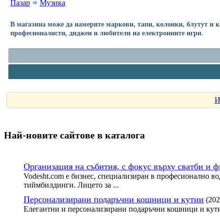
Пазар
Музика
В магазина може да намерите маркови, тапи, колонки, блутут и к
професионалисти, диджеи и любители на електронните игри.
И
Най-новите сайтoве в каталога
Организация на събития, с фокус върху сватби и 
Vodesht.com е бизнес, специализиран в професионално во
тиймбилдинги. Лицето за ...
Персонализирани подаръчни кошници и кутии
(202
Елегантни и персонализирани подаръчни кошници и кути