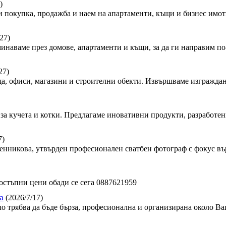
)
 покупка, продажба и наем на апартаменти, къщи и бизнес имот
27)
минаваме през домове, апартаменти и къщи, за да ги направим по-
27)
, офиси, магазини и строителни обекти. Извършваме изграждан
за кучета и котки. Предлагаме иновативни продукти, разработен
7)
сленникова, утвърден професионален сватбен фотограф с фокус в
стъпни цени обади се сега 0887621959
а
(2026/7/17)
ло трябва да бъде бърза, професионална и организирана около Ва