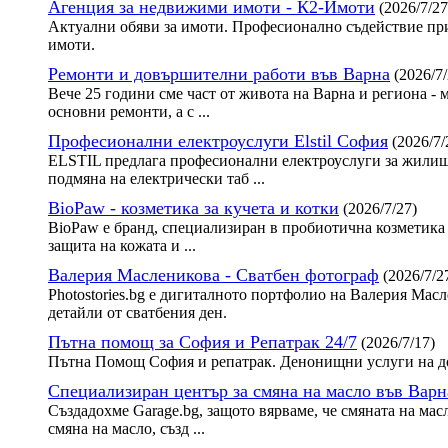
Агенция за недвижими имоти - К2-Имоти
(2026/7/27
Актуални обяви за имоти. Професионално съдействие при
имоти.
Ремонти и довършителни работи във Варна
(2026/7/
Вече 25 години сме част от живота на Варна и региона - 
основни ремонти, а с ...
Професионални електроуслуги Elstil София
(2026/7/
ELSTIL предлага професионални електроуслуги за жилища
подмяна на електрически таб ...
BioPaw - козметика за кучета и котки
(2026/7/27)
BioPaw е бранд, специализиран в пробиотична козметика 
защита на кожата и ...
Валерия Масленикова - Сватбен фотограф
(2026/7/2
Photostories.bg е дигиталното портфолио на Валерия Ма
детайли от сватбения ден.
Пътна помощ за София и Репатрак 24/7
(2026/7/17)
Пътна Помощ София и репатрак. Денонищни услуги на до
Специализиран център за смяна на масло във Варн
Създадохме Garage.bg, защото вярваме, че смяната на мас
смяна на масло, създ ...