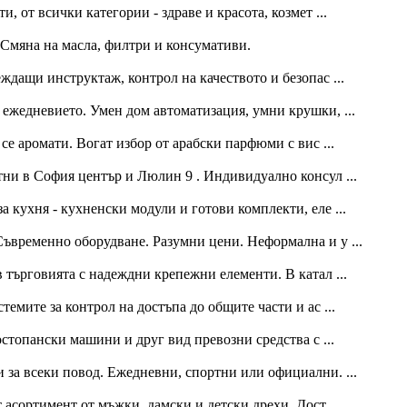
, от всички категории - здраве и красота, козмет ...
Смяна на масла, филтри и консумативи.
ждащи инструктаж, контрол на качеството и безопас ...
 ежедневието. Умен дом автоматизация, умни крушки, ...
се аромати. Bогат избор от арабски парфюми с вис ...
тни в София център и Люлин 9 . Индивидуално консул ...
а кухня - кухненски модули и готови комплекти, еле ...
ъвременно оборудване. Разумни цени. Неформална и у ...
 търговията с надеждни крепежни елементи. В катал ...
темите за контрол на достъпа до общите части и ас ...
стопански машини и друг вид превозни средства с ...
 за всеки повод. Ежедневни, спортни или официални. ...
 асортимент от мъжки, дамски и детски дрехи. Дост ...