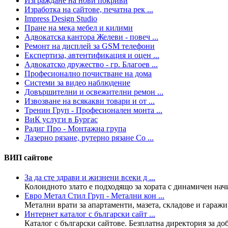
Изграждане на нови покриви
Изработка на сайтове, печатна рек ...
Impress Design Studio
Пране на мека мебел и килими
Адвокатска кантора Желеви - повеч ...
Ремонт на дисплей за GSM телефони
Експертиза, автентификация и оцен ...
Адвокатско дружество - гр. Благоев ...
Професионално почистване на дома
Системи за видео наблюдение
Довършителни и освежителни ремон ...
Извозване на всякакви товари и от ...
Тренин Груп - Професионален монта ...
ВиК услуги в Бургас
Радиг Про - Монтажна група
Лазерно рязане, рутерно рязане Со ...
ВИП сайтове
За да сте здрави и жизнени всеки д ...
Колoидното злато е подходящо за хората с динамичен нач
Евро Метал Стил Груп - Метални кон ...
Метални врати за апартаменти, мазета, складове и гаражи,
Интернет каталог с български сайт ...
Каталог с български сайтове. Безплатна директория за доба