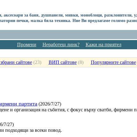
и, аксесоари за баня, душпанели, мивки, моноблоци, разклонители,
латорни печки, малка бяла техника. Ние Ви предлагаме голямо разно
Промени
Неработещ линк?
Кажи на приятел
збрани сайтове
(
23
)
ВИП сайтове
(
8
)
Популярните сайтове
фирмени партита
(2026/7/27)
дене и организация на събития, с фокус върху сватби, фирмени 
6/7/27)
и подходящи за всеки повод.