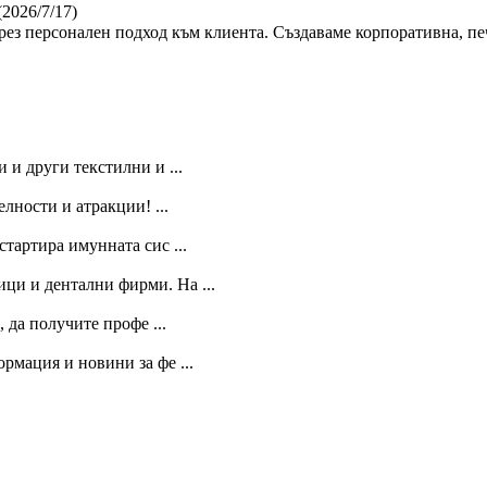
(2026/7/17)
ез персонален подход към клиента. Създаваме корпоративна, пе
 и други текстилни и ...
лности и атракции! ...
тартира имунната сис ...
ици и дентални фирми. На ...
, да получите профе ...
рмация и новини за фе ...