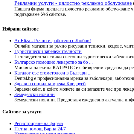
Рекламни услуги - цялостно рекламно обслужване
Нашата фирма предлага цялостно рекламно обслужване чр
поддържаме Уеб сайтове.
Избрани сайтове
ArtEliza - Ръчно изработено с Любов!
Онлайн магазин за ръчно рисувани тениски, кецове, чанти
Туристически забележителности
Пътеводител за всички световни туристически забележите
Българско помощно лекарство за бо ...
Мисията на екипа КАТРАПС е с безвредни средства да рес
Каталог със стоматолози в Българи ...
Dental.bg е професионална мрежа за зъболекари, зъботехн
Здравна социална мрежа Кредоуеб
Здравен сайт, в който можете да си запазите час при лекар
Земеделски новини
Земеделски новини. Предоставя ежедневно актуална инфо
Сайтове за услуги
Регистриране на фирма
Пътна помощ Варна 24/7