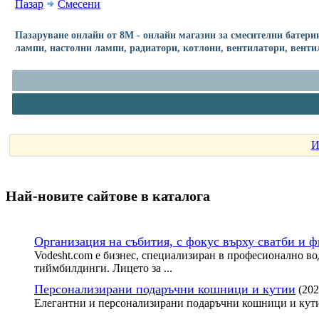
Пазар
Смесени
Пазаруване онлайн от 8М - онлайн магазин за смесителни батери
лампи, настолни лампи, радиатори, котлони, вентилатори, венти
И
Най-новите сайтoве в каталога
Организация на събития, с фокус върху сватби и 
Vodesht.com е бизнес, специализиран в професионално во
тиймбилдинги. Лицето за ...
Персонализирани подаръчни кошници и кутии
(202
Елегантни и персонализирани подаръчни кошници и кути