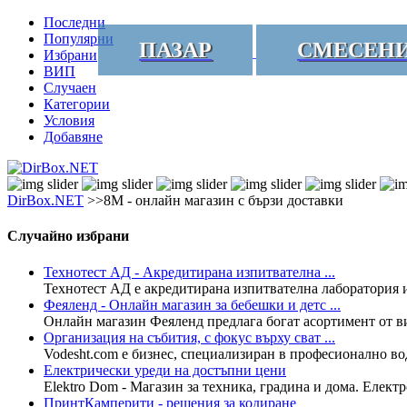
Последни
Популярни
ПАЗАР
СМЕСЕН
Избрани
ВИП
Случаен
Категории
Условия
Добавяне
DirBox.NET
>>8М - онлайн магазин с бързи доставки
Случайно избрани
Технотест АД - Акредитирана изпитвателна ...
Технотест АД е акредитирана изпитвателна лаборатория и
Феяленд - Онлайн магазин за бебешки и детс ...
Онлайн магазин Феяленд предлага богат асортимент от вис
Организация на събития, с фокус върху сват ...
Vodesht.com е бизнес, специализиран в професионално воде
Електрически уреди на достъпни цени
Elektro Dom - Магазин за техника, градина и дома. Електр
ПринтКамперити - решения за кодиране