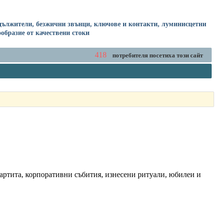
 удължители, безжични звънци, ключове и контакти, луминисцетни
образие от качествени стоки
418
потребителя посетиха този сайт
партита, корпоративни събития, изнесени ритуали, юбилеи и