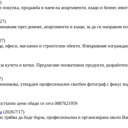
)
 покупка, продажба и наем на апартаменти, къщи и бизнес имот
27)
минаваме през домове, апартаменти и къщи, за да ги направим по-
27)
, офиси, магазини и строителни обекти. Извършваме изграждан
за кучета и котки. Предлагаме иновативни продукти, разработен
7)
сленникова, утвърден професионален сватбен фотограф с фокус в
стъпни цени обади се сега 0887621959
а
(2026/7/17)
ло трябва да бъде бърза, професионална и организирана около Ва