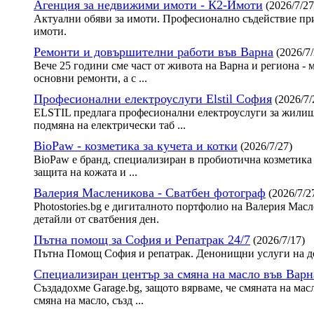
Агенция за недвижими имоти - К2-Имоти
(2026/7/27
Актуални обяви за имоти. Професионално съдействие при
имоти.
Ремонти и довършителни работи във Варна
(2026/7/
Вече 25 години сме част от живота на Варна и региона - 
основни ремонти, а с ...
Професионални електроуслуги Elstil София
(2026/7/
ELSTIL предлага професионални електроуслуги за жилища
подмяна на електрически таб ...
BioPaw - козметика за кучета и котки
(2026/7/27)
BioPaw е бранд, специализиран в пробиотична козметика 
защита на кожата и ...
Валерия Масленикова - Сватбен фотограф
(2026/7/2
Photostories.bg е дигиталното портфолио на Валерия Ма
детайли от сватбения ден.
Пътна помощ за София и Репатрак 24/7
(2026/7/17)
Пътна Помощ София и репатрак. Денонищни услуги на до
Специализиран център за смяна на масло във Варн
Създадохме Garage.bg, защото вярваме, че смяната на мас
смяна на масло, създ ...