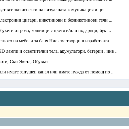
ат всички аспекти на визуалната комуникация и ци ...
 електронни цигари, никотинови и безникотинови течн ...
укети от рози, кошници с цветя и/или подаръци, бук ...
ото на мебели за баня.Ние сме творци в изработката ...
D лампи и осветителни тела, акумулатори, батерии , инв ...
Боти, Ски Якета, Обувки
ли имате запушен канал или имате нужда от помощ по ...