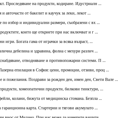
. Проследяване на продукти, кодиране. Идустриалн ...
авточасти от бакелит и каучук за леки, лекот ...
 по избор и индивидуални размери, съобразени с вх ...
одуктите, които ще откриете при нас включват и г ...
 игри. Богата гама от играчки за всяка възраст, ...
лична дебелина и здравина, фолиа с мехури различ ...
набдяване, отводняване и противопожарни системи. П ...
зерна епилация в София: цени, промоции, отзиви, проц ...
 и пожелания. Поздрави за рожден ден, имен ден, Свети Вале ...
родукти, хомеопатични продукти, билкови тинктури, ...
ейли, колани, бижута от медицинска стомана. Безпла ...
 гаранционна карта. Стартерни и тягови акумулато ...
н внос от Милано. При нас може да намерите вашите ...