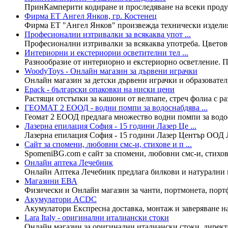
ПринКамперити кодиране и проследяване на всеки продукт
Фирма ЕТ Ангел Янков, гр. Костенец
Фирма ЕТ "Ангел Янков" произвежда технически изделия и 
Професионални изтривалки за всякaква упот ...
Професионални изтривалки за всякaква употреба. Цветове
Интериорни и екстериорни осветителни тел ...
Разнообразие от интериорно и екстериорно осветление. Пр
WoodyToys - Онлайн магазин за дървени играчки
Онлайн магазин за детски дървени играчки и образователни
Epack - български опаковки на ниски цени
Растящи отстъпки за кашони от велпапе, стреч фолиа с раз
ГЕОМАТ 2 ЕООД - водни помпи за водоснабдява ...
Геомат 2 ЕООД предлага множество водни помпи за водос
Лазерна епилация София - 15 години Лазер Це ...
Лазерна епилация София - 15 години Лазер Център ООД Ла
Сайт за спомени, любовни смс-и, стихове и п ...
SpomeniBG.com е сайт за спомени, любовни смс-и, стихове
Онлайн аптека Лечебник
Онлайн Аптека Лечебник предлага билкови и натурални п
Магазини ЕВА
Физически и Онлайн магазин за чанти, портмонета, портф
Акумулатори ACDC
Акумулатори Експресна доставка, монтаж и заверяване на
Lara Italy - оригинални италиански стоки
Онлайн магазин за оригинални италиански стоки, директе