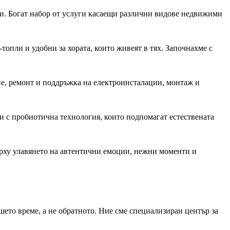
и. Богат набор от услуги касаещи различни видове недвижими
топли и удобни за хората, които живеят в тях. Започнахме с
е, ремонт и поддръжка на електроинсталации, монтаж и
и с пробиотична технология, които подпомагат естествената
ърху улавянето на автентични емоции, нежни моменти и
шето време, а не обратното. Ние сме специализиран център за