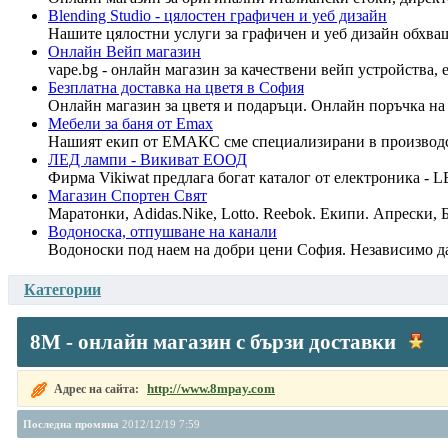
Blending Studio - цялостен графичен и уеб дизайн
Нашите цялостни услуги за графичен и уеб дизайн обхващ
Онлайн Вейп магазин
vape.bg - онлайн магазин за качествени вейп устройства,
Безплатна доставка на цветя в София
Онлайн магазин за цветя и подаръци. Онлайн поръчка на б
Мебели за баня от Emax
Нашият екип от ЕМАКС сме специализирани в производств
ЛЕД лампи - Викиват ЕООД
Фирма Vikiwat предлага богат каталог от електроника - LE
Магазин Спортен Свят
Маратонки, Adidas.Nike, Lotto. Reebok. Екипи. Апрески, 
Водоноска, отпушване на канали
Водоноски под наем на добри цени София. Независимо да
Категории
8М - онлайн магазин с бързи доставки
http://www.8mpay.com
Адрес на сайта:
Последна промяна
2012/12/19 7:59