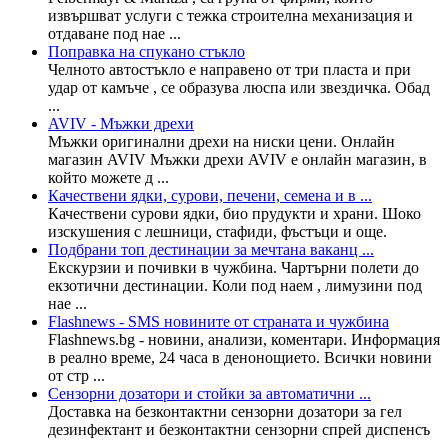
извършват услуги с тежка строителна механизация и
отдаване под нае ...
Поправка на спукано стъкло
Челното автостъкло е направено от три пласта и при
удар от камъче , се образува люспа или звездичка. Обад
...
AVIV - Мъжки дрехи
Мъжки оригинални дрехи на ниски цени. Онлайн
магазин AVIV Мъжки дрехи AVIV е онлайн магазин, в
който можете д ...
Качествени ядки, сурови, печени, семена и в ...
Качествени сурови ядки, био прудукти и храни. Шоко
изскушения с лешници, стафиди, фъстъци и още.
Подбрани топ дестинации за мечтана ваканц ...
Екскурзии и почивки в чужбина. Чартърни полети до
екзотични дестинации. Коли под наем , лимузини под
нае ...
Flashnews - SMS новините от страната и чужбина
Flashnews.bg - новини, анализи, коментари. Информация
в реално време, 24 часа в денонощието. Всички новини
от стр ...
Сензорни дозатори и стойки за автоматични ...
Доставка на безконтактни сензорни дозатори за гел
дезинфектант и безконтактни сензорни спрей диспенсъ
...