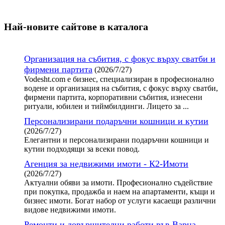
Най-новите сайтoве в каталога
Организация на събития, с фокус върху сватби и
фирмени партита
(2026/7/27)
Vodesht.com е бизнес, специализиран в професионално
водене и организация на събития, с фокус върху сватби,
фирмени партита, корпоративни събития, изнесени
ритуали, юбилеи и тиймбилдинги. Лицето за ...
Персонализирани подаръчни кошници и кутии
(2026/7/27)
Елегантни и персонализирани подаръчни кошници и
кутии подходящи за всеки повод.
Агенция за недвижими имоти - К2-Имоти
(2026/7/27)
Актуални обяви за имоти. Професионално съдействие
при покупка, продажба и наем на апартаменти, къщи и
бизнес имоти. Богат набор от услуги касаещи различни
видове недвижими имоти.
Ремонти и довършителни работи във Варна