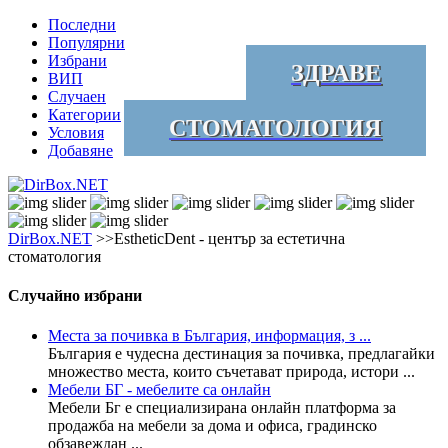
Последни
Популярни
Избрани
ЗДРАВЕ
ВИП
Случаен
Категории
СТОМАТОЛОГИЯ
Условия
Добавяне
DirBox.NET
>>EstheticDent - център за естетична
стоматология
Случайно избрани
Места за почивка в България, информация, з ...
България е чудесна дестинация за почивка, предлагайки
множество места, които съчетават природа, истори ...
Мебели БГ - мебелите са онлайн
Мебели Бг е специализирана онлайн платформа за
продажба на мебели за дома и офиса, градинско
обзавеждан ...