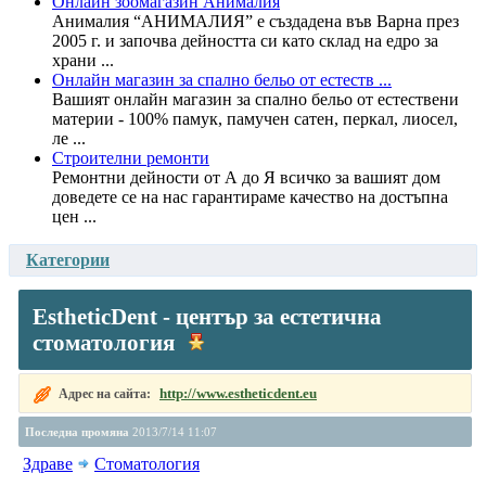
Онлайн зоомагазин Анималия
Aнималия “АНИМАЛИЯ” е създадена във Варна през
2005 г. и започва дейността си като склад на едро за
храни ...
Онлайн магазин за спално бельо от естеств ...
Вашият онлайн магазин за спално бельо от естествени
материи - 100% памук, памучен сатен, перкал, лиосел,
ле ...
Строителни ремонти
Ремонтни дейности от А до Я всичко за вашият дом
доведете се на нас гарантираме качество на достъпна
цен ...
Категории
EstheticDent - център за естетична
стоматология
http://www.estheticdent.eu
Адрес на сайта:
Последна промяна
2013/7/14 11:07
Здраве
Стоматология