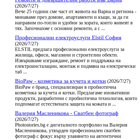
(2026/7/27)
Вече 25 години сме част от живота на Варна и региона -
минаваме през домове, апартаменти и къщи, за да ги
направим по-топли и удобни за хората, които живеят в
тях. Започнахме с основни ремонти, а с ...
Професионални електроуслуги Elstil София
(2026/7/27)
ELSTIL предлага професионални електроуслуги за
жилища, офиси, магазини и строителни обекти.
Извършваме изграждане, ремонт и поддръжка на
електроинсталации, монтаж и подмяна на електрически
таб ...
BioPaw - козметика за кучета и котки
(2026/7/27)
BioPaw е бранд, специализиран в пробиотична
козметика за кучета и котки. Предлагаме иновативни
продукти, разработени с пробиотична технология, които
подпомагат естествената защита на кожата и ...
Валерия Масленикова - Сватбен фотограф
(2026/7/27)
Photostories.bg е дигиталното портфолио на Валерия
Масленникова, утвърден професионален сватбен
фотограф с фокус върху улавянето на автентични