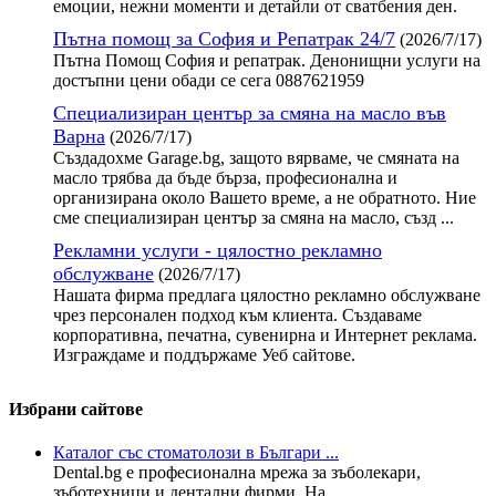
емоции, нежни моменти и детайли от сватбения ден.
Пътна помощ за София и Репатрак 24/7
(2026/7/17)
Пътна Помощ София и репатрак. Денонищни услуги на
достъпни цени обади се сега 0887621959
Специализиран център за смяна на масло във
Варна
(2026/7/17)
Създадохме Garage.bg, защото вярваме, че смяната на
масло трябва да бъде бърза, професионална и
организирана около Вашето време, а не обратното. Ние
сме специализиран център за смяна на масло, създ ...
Рекламни услуги - цялостно рекламно
обслужване
(2026/7/17)
Нашата фирма предлага цялостно рекламно обслужване
чрез персонален подход към клиента. Създаваме
корпоративна, печатна, сувенирна и Интернет реклама.
Изграждаме и поддържаме Уеб сайтове.
Избрани сайтове
Каталог със стоматолози в Българи ...
Dental.bg е професионална мрежа за зъболекари,
зъботехници и дентални фирми. На ...