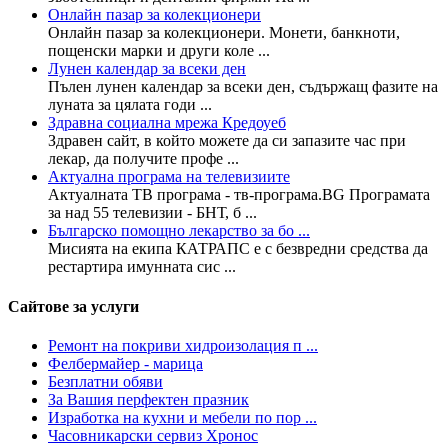
Онлайн пазар за колекционери
Онлайн пазар за колекционери. Монети, банкноти,
пощенски марки и други коле ...
Лунен календар за всеки ден
Пълен лунен календар за всеки ден, съдържащ фазите на
луната за цялата годи ...
Здравна социална мрежа Кредоуеб
Здравен сайт, в който можете да си запазите час при
лекар, да получите профе ...
Актуална програма на телевизиите
Актуалната ТВ програма - тв-програма.BG Програмата
за над 55 телевизии - БНТ, б ...
Българско помощно лекарство за бо ...
Мисията на екипа КАТРАПС е с безвредни средства да
рестартира имунната сис ...
Сайтове за услуги
Ремонт на покриви хидроизолация п ...
Фелбермайер - марица
Безплатни обяви
За Вашия перфектен празник
Изработка на кухни и мебели по пор ...
Часовникарски сервиз Хронос