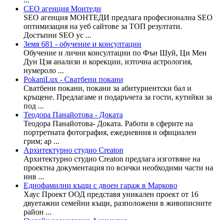
СЕО агенция Монтеди
SEO агенция МОНТЕДИ предлага професионална SEO
оптимизация на уеб сайтове за ТОП резултати.
Достъпни SEO ус ...
Земя 681 - обучение и консултации
Обучение и лични консултации по Фън Шуй, Ци Мен
Дун Цзя анализи и корекции, източна астрология,
нумероло ...
PokaniLux - Сватбени покани
Сватбени покани, покани за абитуриентски бал и
кръщене. Предлагаме и подаръчета за гости, кутийки за
под ...
Теодора Панайотова - Доката
Теодора Панайотова- Доката. Работи в сферите на
портретната фотография, ежедневния и официален
грим; ар ...
Архитектурно студио Creaton
Архитектурно студио Creaton предлага изготвяне на
проектна документация по всички необходими части на
инв ...
Еднофамилни къщи с двоен гараж в Марково
Хаус Проект ООД представя уникален проект от 16
двуетажни семейни къщи, разположени в живописните
район ...