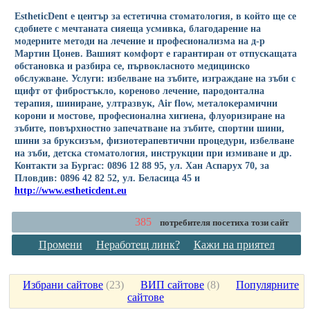
EstheticDent е център за естетична стоматология, в който ще се
сдобиете с мечтаната сияеща усмивка, благодарение на
модерните методи на лечение и професионализма на д-р
Мартин Цонев. Вашият комфорт е гарантиран от отпускащата
обстановка и разбира се, първокласното медицинско
обслужване. Услуги: избелване на зъбите, изграждане на зъби с
щифт от фибростъкло, кореново лечение, пародонтална
терапия, шиниране, ултразвук, Air flow, металокерамични
корони и мостове, професионална хигиена, флуоризиране на
зъбите, повърхностно запечатване на зъбите, спортни шини,
шини за бруксизъм, физиотерапевтични процедури, избелване
на зъби, детска стоматология, инструкции при измиване и др.
Контакти за Бургас: 0896 12 88 95, ул. Хан Аспарух 70, за
Пловдив: 0896 42 82 52, ул. Беласица 45 и
http://www.estheticdent.eu
385
потребителя посетиха този сайт
Промени
Неработещ линк?
Кажи на приятел
Избрани сайтове
(
23
)
ВИП сайтове
(
8
)
Популярните
сайтове