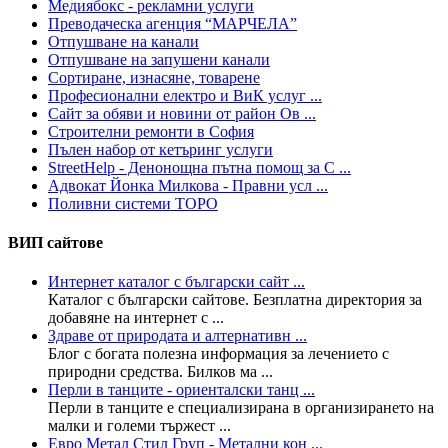
Медиябокс - рекламни услуги
Преводаческа агенция “МАРЧЕЛА”
Отпушване на канали
Отпушване на запушени канали
Сортиране, изнасяне, товарене
Професионални електро и ВиК услуг ...
Сайт за обяви и новини от район Ов ...
Строителни ремонти в София
Пълен набор от кетъринг услуги
StreetHelp - Денонощна пътна помощ за С ...
Адвокат Йонка Милкова - Правни усл ...
Поливни системи ТОРО
ВИП сайтове
Интернет каталог с български сайт ...
Каталог с български сайтове. Безплатна директория за
добавяне на интернет с ...
Здраве от природата и алтернативн ...
Блог с богата полезна информация за лечението с
природни средства. Билков ма ...
Перли в танците - ориенталски танц ...
Перли в танците е специализирана в организирането на
малки и големи тържест ...
Евро Метал Стил Груп - Метални кон ...