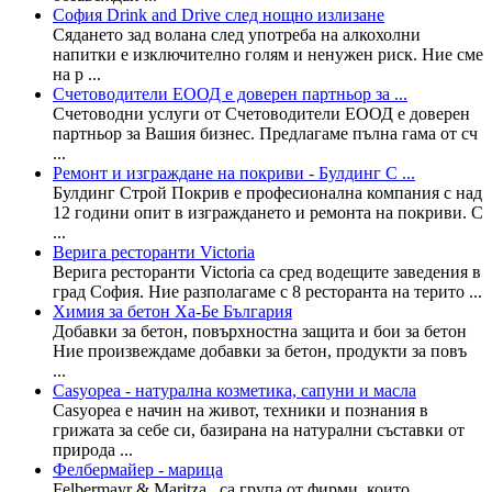
София Drink and Drive след нощно излизане
Сядането зад волана след употреба на алкохолни
напитки е изключително голям и ненужен риск. Ние сме
на р ...
Счетоводители ЕООД е доверен партньор за ...
Счетоводни услуги от Счетоводители ЕООД е доверен
партньор за Вашия бизнес. Предлагаме пълна гама от сч
...
Ремонт и изграждане на покриви - Булдинг С ...
Булдинг Строй Покрив е професионална компания с над
12 години опит в изграждането и ремонта на покриви. С
...
Верига ресторанти Victoria
Верига ресторанти Victoria са сред водещите заведения в
град София. Ние разполагаме с 8 ресторанта на терито ...
Химия за бетон Ха-Бе България
Добавки за бетон, повърхностна защита и бои за бетон
Ние произвеждаме добавки за бетон, продукти за повъ
...
Casyopea - натурална козметика, сапуни и масла
Casyopea е начин на живот, техники и познания в
грижата за себе си, базирана на натурални съставки от
природа ...
Фелбермайер - марица
Felbermayr & Maritza , са група от фирми, които