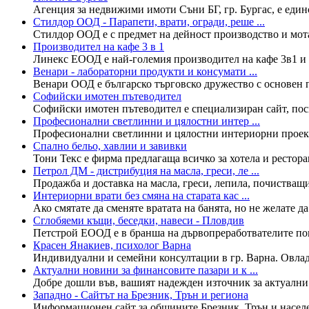
Агенция за недвижими имоти Съни БГ, гр. Бургас, е единс
Стилдор ООД - Парапети, врати, огради, реше ...
Стилдор ООД е с предмет на дейност производство и мота
Производител на кафе 3 в 1
Линекс ЕООД е най-големия производител на кафе 3в1 и р
Венари - лабораторни продукти и консумати ...
Венари ООД е българско търговско дружество с основен пр
Софийски имотен пътеводител
Софийски имотен пътеводител е специализиран сайт, посв
Професионални светлинни и цялостни интер ...
Професионални светлинни и цялостни интериорни проекти
Спално бельо, хавлии и завивки
Тони Текс е фирма предлагаща всичко за хотела и рестора
Петрол ДМ - дистрибуция на масла, греси, ле ...
Продажба и доставка на масла, греси, лепила, почистващи 
Интериорни врати без смяна на старата кас ...
Ако смятате да сменяте вратата на банята, но не желате да
Сглобяеми къщи, беседки, навеси - Пловдив
Петстрой ЕООД е в бранша на дървопреработвателите пов
Красен Янакиев, психолог Варна
Индивидуални и семейни консултации в гр. Варна. Овладяв
Актуални новини за финансовите пазари и к ...
Добре дошли във, вашият надежден източник за актуални 
Западно - Сайтът на Брезник, Трън и региона
Информационен сайт за общините Брезник, Трън и населен