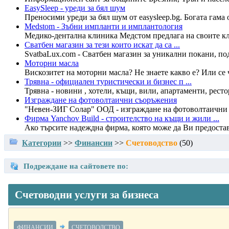
EasySleep - уреди за бял шум
Преносими уреди за бял шум от easysleep.bg. Богата гама 
Medstom - Зъбни импланти и имплантология
Медико-дентална клиника Медстом предлага на своите кли
Сватбен магазин за тези които искат да са ...
SvatbaLux.com - Сватбен магазин за уникални покани, под
Моторни масла
Вискозитет на моторни масла? Не знаете какво е? Или се ч
Трявна - официален туристически и бизнес п ...
Трявна - новини , хотели, къщи, вили, апартаменти, рест
Изграждане на фотоволтаични съоръжения
"Невен-ЗИГ Солар" ООД - изграждане на фотоволтаични с
Фирма Yanchov Build - строителство на къщи и жили ...
Ако търсите надеждна фирма, която може да Ви предоста
Категории
>>
Финансии
>>
Счетоводство
(
50
)
Подреждане на сайтовете по:
Счетоводни услуги за бизнеса
ФИНАНСИИ
СЧЕТОВОДСТВО