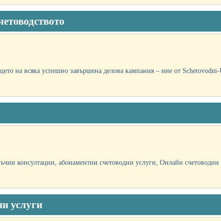
четоводството
цето на всяка успешнo завършена делова кампания – ние от Schetovodni-U
нъчни консултации, абонаментни счетоводни услуги, Онлайн счетоводни у
ни услуги