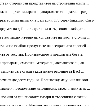
твен оторизиран представител на строителна компа ...
ж на портални,гаражни ,апартаментски врати, оград ...
азтворими напитки в България. IFS сертификация. Съвр ...
едмет на дейност - доставка и търговия с лаборат ...
етен изключително на купувачите на имот в столиц ...
, използвайки продуктите на всепризнати европей ...
нта от текстил. Произвеждаме и предлагаме богата ...
препарати, смазочни материали, автоаксесоари, ак ...
 демонтирате старата каса имаме решение за Вас! ...
ече от двадесет години. Произвеждаме уникални кон ...
ане и преодоляване на депресия, стрес, паник атак ...
новини за финансовите пазари и търговията с акции ...
ите места в тях. Новини, репортажи, интервюта, сни ...