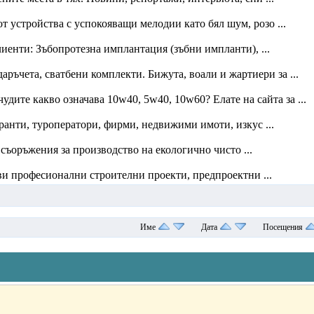
от устройства с успокояващи мелодии като бял шум, розо ...
енти: Зъбопротезна имплантация (зъбни импланти), ...
аръчета, сватбени комплекти. Бижута, воали и жартиери за ...
удите какво означава 10w40, 5w40, 10w60? Елате на сайта за ...
оранти, туроператори, фирми, недвижими имоти, изкус ...
ъоръжения за производство на екологично чисто ...
ви професионални строителни проекти, предпроектни ...
Име
Дата
Посещения