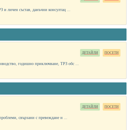
 и личен състав, данъчни консултац ...
ДЕТАЙЛИ
ПОСЕТИ
оводство, годишно приключване, ТРЗ обс ...
ДЕТАЙЛИ
ПОСЕТИ
облеми, свързани с превеждане н ...