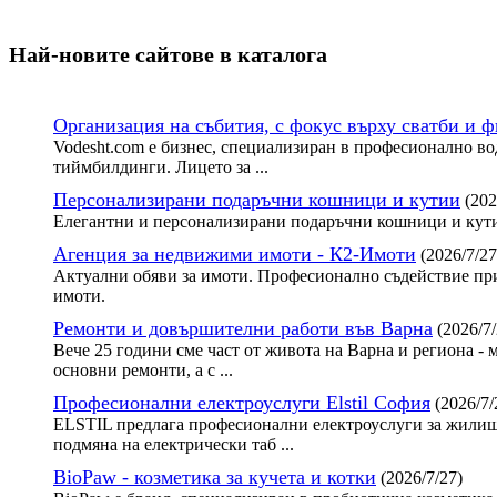
Най-новите сайтoве в каталога
Организация на събития, с фокус върху сватби и 
Vodesht.com е бизнес, специализиран в професионално во
тиймбилдинги. Лицето за ...
Персонализирани подаръчни кошници и кутии
(202
Елегантни и персонализирани подаръчни кошници и кути
Агенция за недвижими имоти - К2-Имоти
(2026/7/27
Актуални обяви за имоти. Професионално съдействие при
имоти.
Ремонти и довършителни работи във Варна
(2026/7/
Вече 25 години сме част от живота на Варна и региона - 
основни ремонти, а с ...
Професионални електроуслуги Elstil София
(2026/7/
ELSTIL предлага професионални електроуслуги за жилища
подмяна на електрически таб ...
BioPaw - козметика за кучета и котки
(2026/7/27)