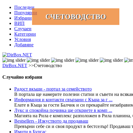
Последни
Популярни
СЧЕТОВОДСТВО
Избрани
ВИП
Случаен
Категории
Условия
Добавяне
DirBox.NET
>>Счетоводство
Случайно избрани
Радост вкъщи - портал за семейството
В портала ще намерите полезни статии и съвети на всякаква
Информация и контакти свързани с Къща за г ...
Елате в Къща за гости Балчик и си прекарайте незабравим
Лукс и спокойна почивка ще откриете в комп ...
Магията на Рила е комплекс разположен в Рила планина, б
Bestsellers - Изкуството да продаваш
Превърни себе си и своя продукт в бестселър! Продаваш тр
Имоти в Бургас