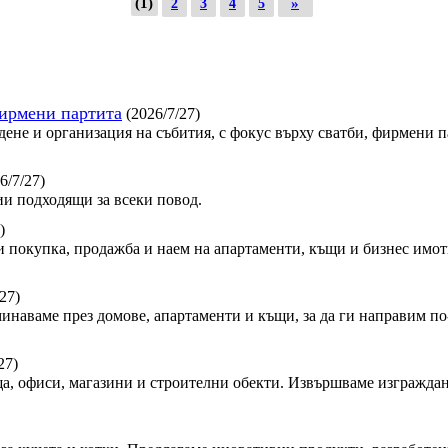
(1)
»
2
3
4
5
фирмени партита
(2026/7/27)
дене и организация на събития, с фокус върху сватби, фирмени 
6/7/27)
и подходящи за всеки повод.
)
 покупка, продажба и наем на апартаменти, къщи и бизнес имот
27)
минаваме през домове, апартаменти и къщи, за да ги направим по-
27)
, офиси, магазини и строителни обекти. Извършваме изграждан