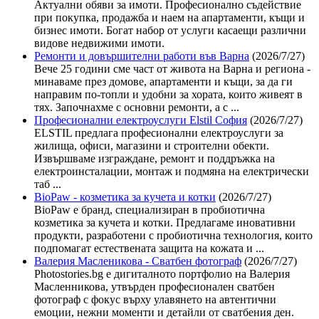
Актуални обяви за имоти. Професионално съдействие
при покупка, продажба и наем на апартаменти, къщи и
бизнес имоти. Богат набор от услуги касаещи различни
видове недвижими имоти.
Ремонти и довършителни работи във Варна
(2026/7/27)
Вече 25 години сме част от живота на Варна и региона -
минаваме през домове, апартаменти и къщи, за да ги
направим по-топли и удобни за хората, които живеят в
тях. Започнахме с основни ремонти, а с ...
Професионални електроуслуги Elstil София
(2026/7/27)
ELSTIL предлага професионални електроуслуги за
жилища, офиси, магазини и строителни обекти.
Извършваме изграждане, ремонт и поддръжка на
електроинсталации, монтаж и подмяна на електрически
таб ...
BioPaw - козметика за кучета и котки
(2026/7/27)
BioPaw е бранд, специализиран в пробиотична
козметика за кучета и котки. Предлагаме иновативни
продукти, разработени с пробиотична технология, които
подпомагат естествената защита на кожата и ...
Валерия Масленикова - Сватбен фотограф
(2026/7/27)
Photostories.bg е дигиталното портфолио на Валерия
Масленникова, утвърден професионален сватбен
фотограф с фокус върху улавянето на автентични
емоции, нежни моменти и детайли от сватбения ден.