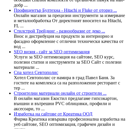
добр ...
Профицентър Бултехна - Hitachi и Fluke от оториз ...
Онлайн магазин за прецизни инструменти за измерване
и металообработка От директният вносител на Hitachi,
FL ...
Стилстрой Трейдинг - разнообразие от деко ...
Внос и дистрибуция на продукти за интериорно и
фасадно оформление с отлични технически качества от
вод ...
SEO визия - сайт за SEO оптимизация
Услуги за SEO оптимизация на сайтове, SEO курс,
полезни статии и инструменти за SEO Сайт с полезни
материали ...
Спа хотел Севтополис
Хотел Севтополис се намира в град Павел Баня. За
гостите на комплекса са на разположение ресторант с
тер ...
Строителни материали онлайн от строителн ...
В онлайн магазин Екостил предлагаме гипсокартон,
външни и вътрешни PVC облицовки, профили и
аксесоари, то ...
Изработка на сайтове от Креатика ООД
Фирма Креатика извършва професионална изработка на
уеб сайтове, SEO оптимизация, графичен дизайн и