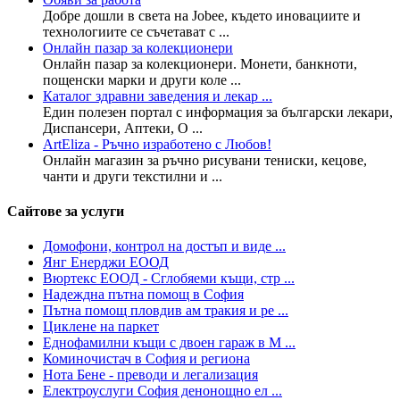
Добре дошли в света на Jobee, където иновациите и
технологиите се съчетават с ...
Онлайн пазар за колекционери
Онлайн пазар за колекционери. Монети, банкноти,
пощенски марки и други коле ...
Каталог здравни заведения и лекар ...
Един полезен портал с информация за български лекари,
Диспансери, Аптеки, О ...
ArtEliza - Ръчно изработено с Любов!
Онлайн магазин за ръчно рисувани тениски, кецове,
чанти и други текстилни и ...
Сайтове за услуги
Домофони, контрол на достъп и виде ...
Янг Енерджи ЕООД
Вюртекс ЕООД - Сглобяеми къщи, стр ...
Надеждна пътна помощ в София
Пътна помощ пловдив ам тракия и ре ...
Циклене на паркет
Еднофамилни къщи с двоен гараж в М ...
Коминочистач в София и региона
Нота Бене - преводи и легализация
Електроуслуги София денонощно ел ...