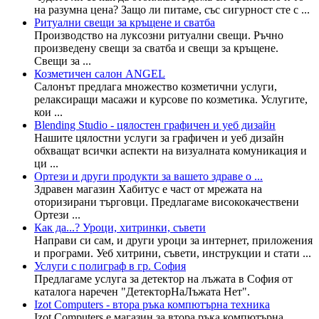
на разумна цена? Защо ли питаме, със сигурност сте с ...
Ритуални свещи за кръщене и сватба
Производство на луксозни ритуални свещи. Ръчно
произведену свещи за сватба и свещи за кръщене.
Свещи за ...
Козметичен салон ANGEL
Салонът предлага множество козметични услуги,
релаксиращи масажи и курсове по козметика. Услугите,
кои ...
Blending Studio - цялостен графичен и уеб дизайн
Нашите цялостни услуги за графичен и уеб дизайн
обхващат всички аспекти на визуалната комуникация и
ци ...
Ортези и други продукти за вашето здраве о ...
Здравен магазин Хабитус е част от мрежата на
оторизирани търговци. Предлагаме висококачествени
Ортези ...
Как да...? Уроци, хитринки, съвети
Направи си сам, и други уроци за интернет, приложения
и програми. Уеб хитрини, съвети, инструкции и стати ...
Услуги с полиграф в гр. София
Предлагаме услуга за детектор на лъжата в София от
каталога наречен "ДетекторНаЛъжата Нет".
Izot Computers - втора ръка компютърна техника
Izot Computers е магазин за втора ръка компютърна