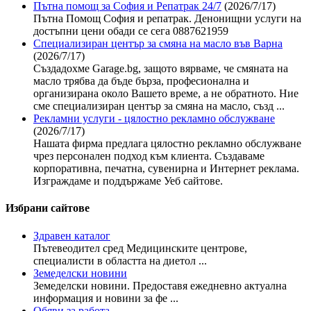
Пътна помощ за София и Репатрак 24/7
(2026/7/17)
Пътна Помощ София и репатрак. Денонищни услуги на
достъпни цени обади се сега 0887621959
Специализиран център за смяна на масло във Варна
(2026/7/17)
Създадохме Garage.bg, защото вярваме, че смяната на
масло трябва да бъде бърза, професионална и
организирана около Вашето време, а не обратното. Ние
сме специализиран център за смяна на масло, създ ...
Рекламни услуги - цялостно рекламно обслужване
(2026/7/17)
Нашата фирма предлага цялостно рекламно обслужване
чрез персонален подход към клиента. Създаваме
корпоративна, печатна, сувенирна и Интернет реклама.
Изграждаме и поддържаме Уеб сайтове.
Избрани сайтове
Здравен каталог
Пътевеодител сред Медицинските центрове,
специалисти в областта на диетол ...
Земеделски новини
Земеделски новини. Предоставя ежедневно актуална
информация и новини за фе ...
Обяви за работа