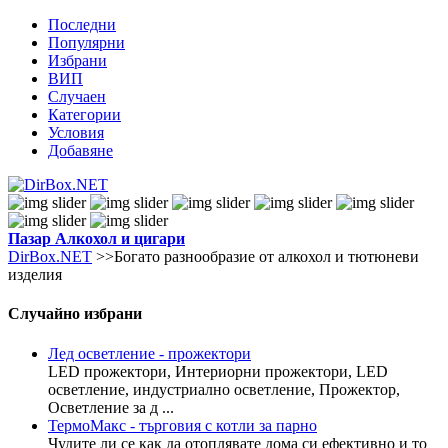
Последни
Популярни
Избрани
ВИП
Случаен
Категории
Условия
Добавяне
Пазар
Алкохол и цигари
DirBox.NET
>>Богато разнообразие от алкохол и тютюневи
изделия
Случайно избрани
Лед осветление - прожектори
LED прожектори, Интериорни прожектори, LED
осветление, индустриално осветление, Прожектор,
Осветление за д ...
ТермоМакс - търговия с котли за парно
Чудите ли се как да отоплявате дома си ефективно и то