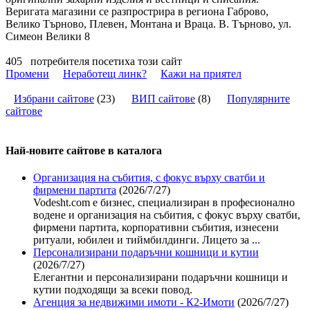
Веригата магазини се разпрострира в региона Габрово,
Велико Търново, Плевен, Монтана и Враца. В. Търново, ул.
Симеон Велики 8
405
потребителя посетиха този сайт
Промени
Неработещ линк?
Кажи на приятел
Избрани сайтове
(
23
)
ВИП сайтове
(
8
)
Популярните
сайтове
Най-новите сайтoве в каталога
Организация на събития, с фокус върху сватби и
фирмени партита
(2026/7/27)
Vodesht.com е бизнес, специализиран в професионално
водене и организация на събития, с фокус върху сватби,
фирмени партита, корпоративни събития, изнесени
ритуали, юбилеи и тиймбилдинги. Лицето за ...
Персонализирани подаръчни кошници и кутии
(2026/7/27)
Елегантни и персонализирани подаръчни кошници и
кутии подходящи за всеки повод.
Агенция за недвижими имоти - К2-Имоти
(2026/7/27)