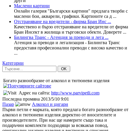
други
Маслени картини
Онлайн галерия "Български картини" предлага творби с
маслени бои, акварели, графики. Картините са д ...
Отстраняване на вредители - фирма Бран Инс ...
Качествено и бързо отстраняване на вредители от фирма
Бран Инсект в жилища и търговски обекти. Доверете ...
Билингва Транс - Агенция за преводи и лега ...
Агенция за преводи и легализация - Билингва Транс
предоставя професионални преводи с високо качество и
...
Категории
OK
Богато разнообразие от алкохол и тютюневи изделия
Адрес на сайта:
http://www.parvipetli.com
Последна промяна
2013/5/10 9:01
Пазар
Алкохол и цигари
Първи петли е марката, която предлага богато разнообразие от
алкохол и тютюневи изделия директно от вносителите и
производителите. При нас ще намерите също така и
подаръчни комплекти подходящи за всякакъв повод,
оригинални захарни изделия и вестници и списания.