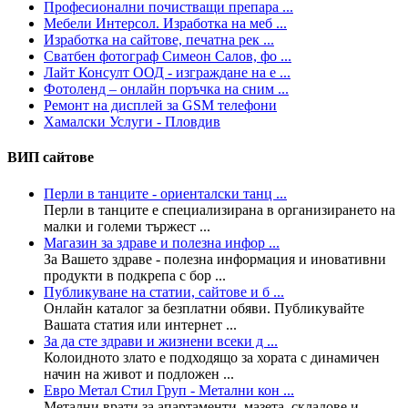
Професионални почистващи препара ...
Мебели Интерсол. Изработка на меб ...
Изработка на сайтове, печатна рек ...
Сватбен фотограф Симеон Салов, фо ...
Лайт Консулт ООД - изграждане на е ...
Фотоленд – онлайн поръчка на сним ...
Ремонт на дисплей за GSM телефони
Хамалски Услуги - Пловдив
ВИП сайтове
Перли в танците - ориенталски танц ...
Перли в танците е специализирана в организирането на
малки и големи тържест ...
Магазин за здраве и полезна инфор ...
За Вашето здраве - полезна информация и иновативни
продукти в подкрепа с бор ...
Публикуване на статии, сайтове и б ...
Онлайн каталог за безплатни обяви. Публикувайте
Вашата статия или интернет ...
За да сте здрави и жизнени всеки д ...
Колoидното злато е подходящо за хората с динамичен
начин на живот и подложен ...
Евро Метал Стил Груп - Метални кон ...
Метални врати за апартаменти, мазета, складове и