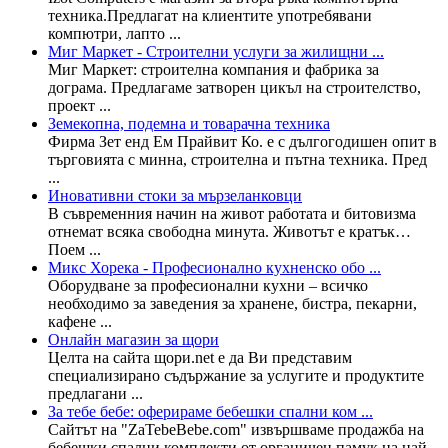
техника.Предлагат на клиентите употребявани
компютри, лапто ...
Миг Маркет - Строителни услуги за жилищни ...
Миг Маркет: строителна компания и фабрика за
дограма. Предлагаме затворен цикъл на строителство,
проект ...
Земекопна, подемна и товарачна техника
Фирма Зет енд Ем Прайвит Ко. е с дългогодишен опит в
търговията с минна, строителна и пътна техника. Пред
...
Иновативни стоки за мързеланковци
В съвременния начин на живот работата и битовизма
отнемат всяка свободна минута. Животът е кратък…
Поем ...
Микс Хорека - Професионално кухненско обо ...
Оборудване за професионални кухни – всичко
необходимо за заведения за хранене, бистра, пекарни,
кафене ...
Онлайн магазин за щори
Целта на сайта щори.net е да Ви представим
специализирано съдържание за услугите и продуктите
предлагани ...
За тебе бебе: оферираме бебешки спални ком ...
Сайтът на "ZaTebeBebe.com" извършваме продажба на
бебешки спални комплекти от органичен памук на най-