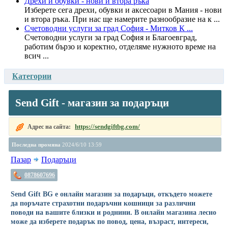
Дрехи и обувки - нови и втора ръка
Изберете сега дрехи, обувки и аксесоари в Мания - нови
и втора ръка. При нас ще намерите разнообразие на к ...
Счетоводни услуги за град София - Митков К ...
Счетоводни услуги за град София и Благоевград,
работим бързо и коректно, отделяме нужното време на
всич ...
Категории
Send Gift - магазин за подаръци
https://sendgiftbg.com/
Адрес на сайта:
Последна промяна
2024/6/10 13:59
Пазар
Подаръци
0878607696
Send Gift BG е онлайн магазин за подаръци, откъдето можете
да поръчате страхотни подаръчни кошници за различни
поводи на вашите близки и роднини. В онлайн магазина лесно
може да изберете подарък по повод, цена, възраст, интереси,