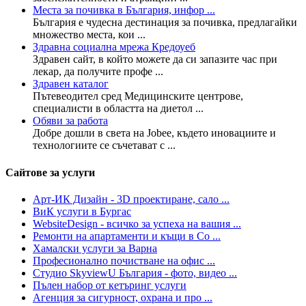
Места за почивка в България, инфор ...
България е чудесна дестинация за почивка, предлагайки
множество места, кои ...
Здравна социална мрежа Кредоуеб
Здравен сайт, в който можете да си запазите час при
лекар, да получите профе ...
Здравен каталог
Пътевеодител сред Медицинските центрове,
специалисти в областта на диетол ...
Обяви за работа
Добре дошли в света на Jobee, където иновациите и
технологиите се съчетават с ...
Сайтове за услуги
Арт-ИК Дизайн - 3D проектиране, сало ...
ВиК услуги в Бургас
WebsiteDesign - всичко за успеха на вашия ...
Ремонти на апартаменти и къщи в Со ...
Хамалски услуги за Варна
Професионално почистване на офис ...
Студио SkyviewU България - фото, видео ...
Пълен набор от кетъринг услуги
Агенция за сигурност, охрана и про ...