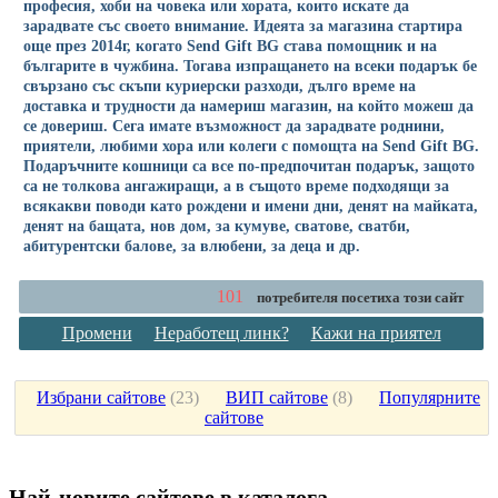
професия, хоби на човека или хората, които искате да
зарадвате със своето внимание. Идеята за магазина стартира
още през 2014г, когато Send Gift BG става помощник и на
българите в чужбина. Тогава изпращането на всеки подарък бе
свързано със скъпи куриерски разходи, дълго време на
доставка и трудности да намериш магазин, на който можеш да
се довериш. Сега имате възможност да зарадвате роднини,
приятели, любими хора или колеги с помощта на Send Gift BG.
Подаръчните кошници са все по-предпочитан подарък, защото
са не толкова ангажиращи, а в същото време подходящи за
всякакви поводи като рождени и имени дни, денят на майката,
денят на бащата, нов дом, за кумуве, сватове, сватби,
абитурентски балове, за влюбени, за деца и др.
101
потребителя посетиха този сайт
Промени
Неработещ линк?
Кажи на приятел
Избрани сайтове
(
23
)
ВИП сайтове
(
8
)
Популярните
сайтове
Най-новите сайтoве в каталога