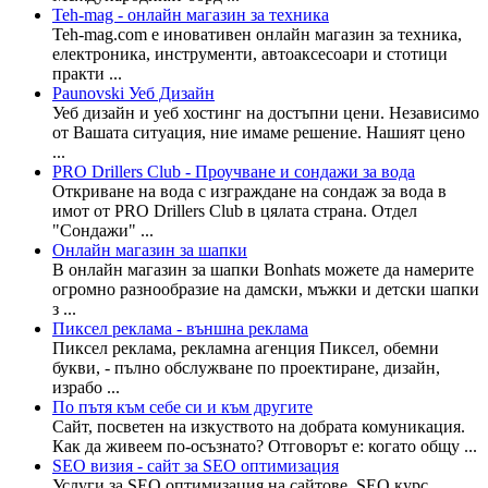
Teh-mag - онлайн магазин за техника
Teh-mag.com е иновативен онлайн магазин за техника,
електроника, инструменти, автоаксесоари и стотици
практи ...
Paunovski Уеб Дизайн
Уеб дизайн и уеб хостинг на достъпни цени. Независимо
от Вашата ситуация, ние имаме решение. Нашият цено
...
PRO Drillers Club - Проучване и сондажи за вода
Откриване на вода с изграждане на сондаж за вода в
имот от PRO Drillers Club в цялата страна. Отдел
"Сондажи" ...
Онлайн магазин за шапки
В онлайн магазин за шапки Bonhats можете да намерите
огромно разнообразие на дамски, мъжки и детски шапки
з ...
Пиксел реклама - външна реклама
Пиксел реклама, рекламна агенция Пиксел, обемни
букви, - пълно обслужване по проектиране, дизайн,
израбо ...
По пътя към себе си и към другите
Сайт, посветен на изкуството на добрата комуникация.
Как да живеем по-осъзнато? Отговорът е: когато общу ...
SEO визия - сайт за SEO оптимизация
Услуги за SEO оптимизация на сайтове, SEO курс,