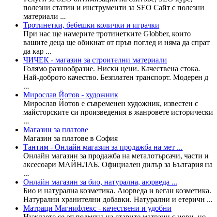
полезни статии и инструменти за SEO Сайт с полезни
материали ...
Тротинетки, бебешки колички и играчки
При нас ще намерите тротинетките Globber, които
вашите деца ще обикнат от пръв поглед и няма да спрат
да кар ...
ЧИЧЕК - магазин за строителни материали
Голямо разнообразие. Ниски цени. Качествена стока.
Най-доброто качество. Безплатен транспорт. Модерен д
...
Мирослав Йотов - художник
Мирослав Йотов е съвременен художник, известен с
майсторските си произведения в жанровете исторически
...
Магазин за платове
Магазин за платове в София
Тантим - Онлайн магазин за продажба на мет ...
Онлайн магазин за продажба на металотърсачи, части и
аксесоари МАЙНЛАБ. Официален дилър за България на
...
Онлайн магазин за био, натурална, аюрведа ...
Био и натурална козметика. Аюрведа и веган козметика.
Натурални хранителни добавки. Натурални и етеричн ...
Матраци Магнифлекс - качествени и удобни
Нуждаете се от подмяна на старите матраци с нови, но