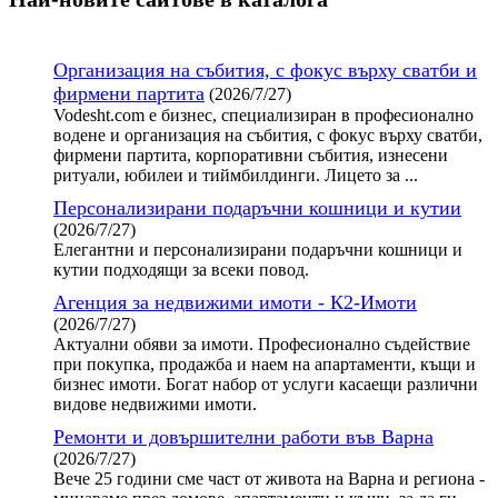
Организация на събития, с фокус върху сватби и
фирмени партита
(2026/7/27)
Vodesht.com е бизнес, специализиран в професионално
водене и организация на събития, с фокус върху сватби,
фирмени партита, корпоративни събития, изнесени
ритуали, юбилеи и тиймбилдинги. Лицето за ...
Персонализирани подаръчни кошници и кутии
(2026/7/27)
Елегантни и персонализирани подаръчни кошници и
кутии подходящи за всеки повод.
Агенция за недвижими имоти - К2-Имоти
(2026/7/27)
Актуални обяви за имоти. Професионално съдействие
при покупка, продажба и наем на апартаменти, къщи и
бизнес имоти. Богат набор от услуги касаещи различни
видове недвижими имоти.
Ремонти и довършителни работи във Варна
(2026/7/27)
Вече 25 години сме част от живота на Варна и региона -