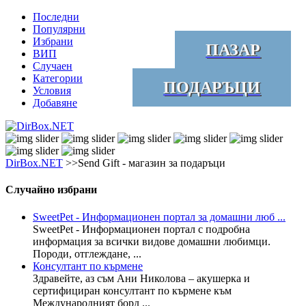
Последни
Популярни
Избрани
ПАЗАР
ВИП
Случаен
Категории
ПОДАРЪЦИ
Условия
Добавяне
DirBox.NET
>>Send Gift - магазин за подаръци
Случайно избрани
SweetPet - Информационен портал за домашни люб ...
SweetPet - Информационен портал с подробна
информация за всички видове домашни любимци.
Породи, отглеждане, ...
Консултант по кърмене
Здравейте, аз съм Ани Николова – акушерка и
сертифициран консултант по кърмене към
Международният борд ...