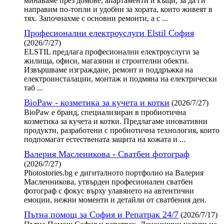
минаваме през домове, апартаменти и къщи, за да ги
направим по-топли и удобни за хората, които живеят в
тях. Започнахме с основни ремонти, а с ...
Професионални електроуслуги Elstil София
(2026/7/27)
ELSTIL предлага професионални електроуслуги за
жилища, офиси, магазини и строителни обекти.
Извършваме изграждане, ремонт и поддръжка на
електроинсталации, монтаж и подмяна на електрически
таб ...
BioPaw - козметика за кучета и котки
(2026/7/27)
BioPaw е бранд, специализиран в пробиотична
козметика за кучета и котки. Предлагаме иновативни
продукти, разработени с пробиотична технология, които
подпомагат естествената защита на кожата и ...
Валерия Масленикова - Сватбен фотограф
(2026/7/27)
Photostories.bg е дигиталното портфолио на Валерия
Масленникова, утвърден професионален сватбен
фотограф с фокус върху улавянето на автентични
емоции, нежни моменти и детайли от сватбения ден.
Пътна помощ за София и Репатрак 24/7
(2026/7/17)