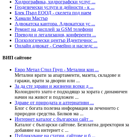
Хидрографика, хидрографски услуг ...
Геодезически услуги и дейности - к ...
Блек Пърл ЕООД - скелета под наем
Хамали Мастър
Адвокатска кантора. Адвокатски ус ...
Ремонт на дисплей за GSM телефони
Преводи и легализация, конферентн ...
Психологически център Идентичнос ...
Онлайн адвокат - Семейно и наследс ...
ВИП сайтове
Евро Метал Стил Груп - Метални кон ...
Метални врати за апартаменти, мазета, складове и
гаражи, врати за дворни или ...
За да сте здрави и жизнени всеки д ...
Колoидното злато е подходящо за хората с динамичен
начин на живот и подложен ...
Здраве от природата и алтернативн ...
Блог с богата полезна информация за лечението с
природни средства. Билков ма ...
Интернет каталог с български сайт ...
Каталог с български сайтове. Безплатна директория за
добавяне на интернет с ...
Публикуване на статии, сайтове и б ...