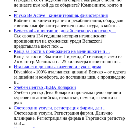
не знаете към кой да се обърнете? Компаниите, които п
...
Physio Be Active - кинезитерапия, физиотерапия
Кабинет по кинезитерапия и рехабилитация, оборудван
с висок клас физиотерапевтична апаратура, в който ...
Bertazzoni - иновтивни, дизайнерски кухненски у ...
Със своята 134 годишна история италианският
производител на кухненски уреди Bertazzoni
представлява шест пок ...
Къща за гости в подножието на мелнишките п ...
Къща за гости "Златните Пирамиди" се намира само на
2 км. от гр.Мелник и на 25 километра югоизточно от ...
Италиански дивани - качество и лукс в дома
Divanidea - 100% италиански дивани! Всичко – от идеята
за дизайна и комфорта, до последния шев, е произведено
в ...
Учебен център ДЕВА Коларски
Учебен център Дева Коларски провежда целогодишни
курсове по английски, испански, немски, френски и
руск ...
Счетоводни услуги, регистрация фирми, дан ...
Счетоводни услуги. Регистрация фирми. Данъчно
планиране. Регистрация на фирма в Търговски регистър
за 3 ...