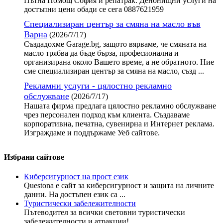
Пътна Помощ София и репатрак. Денонищни услуги на
достъпни цени обади се сега 0887621959
Специализиран център за смяна на масло във
Варна
(2026/7/17)
Създадохме Garage.bg, защото вярваме, че смяната на
масло трябва да бъде бърза, професионална и
организирана около Вашето време, а не обратното. Ние
сме специализиран център за смяна на масло, създ ...
Рекламни услуги - цялостно рекламно
обслужване
(2026/7/17)
Нашата фирма предлага цялостно рекламно обслужване
чрез персонален подход към клиента. Създаваме
корпоративна, печатна, сувенирна и Интернет реклама.
Изграждаме и поддържаме Уеб сайтове.
Избрани сайтове
Киберсигурност на прост език
Questona е сайт за киберсигурност и защита на личните
данни. На достъпен език са ...
Туристически забележителности
Пътеводител за всички световни туристически
забележителности и атракции! ...