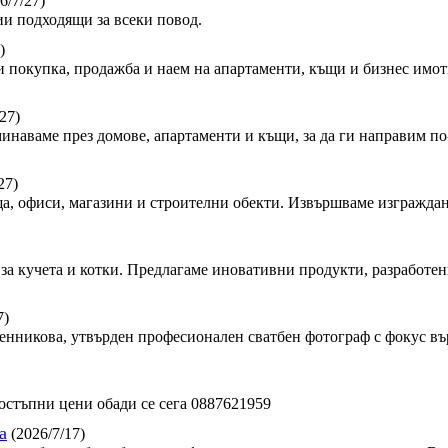
6/7/27)
и подходящи за всеки повод.
)
 покупка, продажба и наем на апартаменти, къщи и бизнес имот
27)
минаваме през домове, апартаменти и къщи, за да ги направим по-
27)
, офиси, магазини и строителни обекти. Извършваме изграждан
за кучета и котки. Предлагаме иновативни продукти, разработен
7)
сленникова, утвърден професионален сватбен фотограф с фокус в
стъпни цени обади се сега 0887621959
а
(2026/7/17)