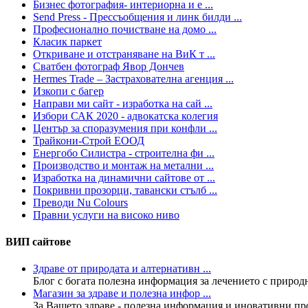
Бизнес фотография- интериорна и е ...
Send Press - Прессъобщения и линк билди ...
Професионално почистване на домо ...
Класик паркет
Откриване и отстраняване на ВиК т ...
Сватбен фотограф Явор Дончев
Hermes Trade – Застрахователна агенция ...
Изкопи с багер
Направи ми сайт - изработка на сай ...
Избори САК 2020 - адвокатска колегия
Център за споразумения при конфли ...
Трайкони-Строй ЕООД
Енергобо Силистра - строителна фи ...
Производство и монтаж на метални ...
Изработка на динамични сайтове от ...
Покривни прозорци, тавански стълб ...
Преводи Nu Colours
Правни услуги на високо ниво
ВИП сайтове
Здраве от природата и алтернативн ...
Блог с богата полезна информация за лечението с природни
Магазин за здраве и полезна инфор ...
За Вашето здраве - полезна информация и иновативни прод