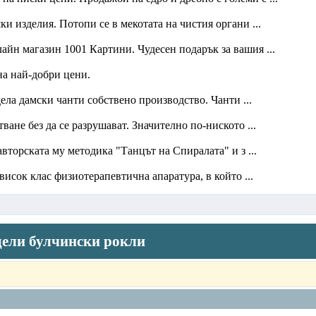
 изделия. Потопи се в мекотата на чистия органи ...
лайн магазин 1001 Картини. Чудесен подарък за вашия ...
на най-добри цени.
ела дамски чанти собствено производство. Чанти ...
не без да се разрушават. Значително по-ниското ...
вторската му методика "Танцът на Спиралата" и з ...
исок клас физиотерапевтична апаратура, в който ...
дели булчински рокли