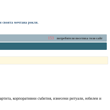
и своята мечтана рокля.
153
потребителя посетиха този сайт
партита, корпоративни събития, изнесени ритуали, юбилеи и