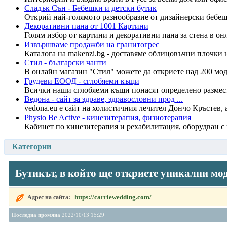
Сладък Сън - Бебешки и детски бутик
Открий най-голямото разнообразие от дизайнерски бебешки
Декоративни пана от 1001 Картини
Голям избор от картини и декоративни пана за стена в он
Извършваме продажби на гранитогрес
Каталога на makenzi.bg - доставяме облицовъчни плочки 
Стил - български чанти
В онлайн магазин "Стил" можете да откриете над 200 мод
Грудеви ЕООД - сглобяеми къщи
Всички наши сглобяеми къщи понасят определено размества
Ведона - сайт за здраве, здравословни прод ...
vedona.eu е сайт на холистичния лечител Дончо Кръстев, а
Physio Be Active - кинезитерапия, физиотерапия
Кабинет по кинезитерапия и рехабилитация, оборудван с в
Категории
Бутикът, в който ще откриете уникални мо
https://carriewedding.com/
Адрес на сайта:
Последна промяна
2022/10/13 15:29