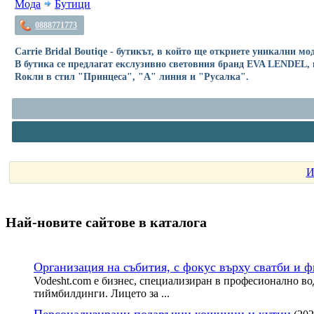
Мода
Бутици
0888771773
Carrie Bridal Boutiqe - бутикът, в който ще откриете уникални мо
В бутика се предлагат екслузивно световния бранд EVA LENDEL, к
Rокли в стил "Принцеса", "А" линия и "Русалка".
И
Най-новите сайтoве в каталога
Организация на събития, с фокус върху сватби и 
Vodesht.com е бизнес, специализиран в професионално во
тиймбилдинги. Лицето за ...
Персонализирани подаръчни кошници и кутии