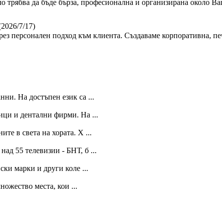
ло трябва да бъде бърза, професионална и организирана около Ва
(2026/7/17)
ез персонален подход към клиента. Създаваме корпоративна, пе
нни. На достъпен език са ...
ици и дентални фирми. На ...
е в света на хората. Х ...
ад 55 телевизии - БНТ, б ...
ки марки и други коле ...
ожество места, кои ...