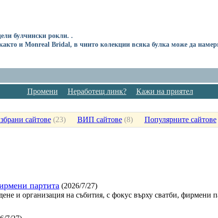
дели булчински рокли. .
акто и Monreal Bridal, в чиито колекции всяка булка може да намер
Промени
Неработещ линк?
Кажи на приятел
збрани сайтове
(
23
)
ВИП сайтове
(
8
)
Популярните сайтове
фирмени партита
(2026/7/27)
дене и организация на събития, с фокус върху сватби, фирмени 