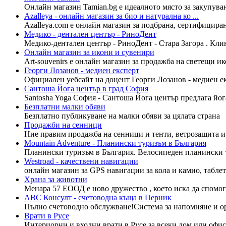
Онлайн магазин Tamian.bg е идеалното място за закупуване
Azalleya - онлайн магазин за био и натурална ко ...
Azalleya.com е онлайн магазин за подбрана, сертифициран
Медико - дентален център - РиноДент
Медико-дентален център - РиноДент - Стара Загора . Клин
Онлайн магазин за икони и сувенири
Art-souvenirs e онлайн магазин за продажба на светещи ик
Георги Лозанов - медиен експерт
Официален уебсайт на доцент Георги Лозанов - медиен ек
Сантоша Йога център в град София
Santosha Yoga София - Сантоша Йога център предлага йога 
Безплатни малки обяви
Безплатно публикуване на малки обяви за цялата страна
Продажби на сенници
Ние правим продажба на сенници и тенти, ветрозащита и 
Mountain Adventure - Планински туризъм в България
Планински туризъм в България. Велосипеден планински т
Westroad - качествени навигации
онлайн магазин за GPS навигации за кола и камио, таблети
Храна за животни
Менара 57 ЕООД е ново дружество , което иска да спомогн
АВС Консулт - счетоводна къща в Перник
Пълно счетоводно обслужване!Система за напомняне и орг
Врати в Русе
Интериорни и входни врати в Русе за всеки дом или офис 