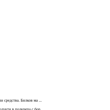
 средства. Билков ма ...
укти в подкрепа с бор ...