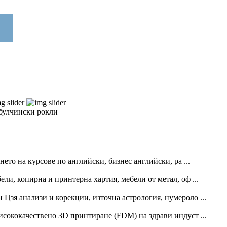
 булчински рокли
то на курсове по английски, бизнес английски, ра ...
и, копирна и принтерна хартия, мебели от метал, оф ...
зя анализи и корекции, източна астрология, нумероло ...
исококачествено 3D принтиране (FDM) на здрави индуст ...