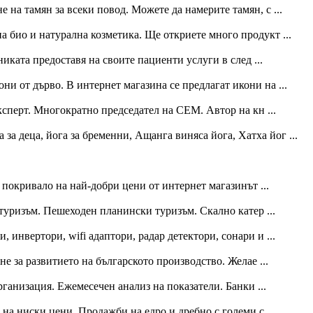
 на тамян за всеки повод. Можете да намерите тамян, с ...
а био и натурална козметика. Ще откриете много продукт ...
иката предоставя на своите пациенти услуги в след ...
они от дърво. В интернет магазина се предлагат икони на ...
сперт. Многократно председател на СЕМ. Автор на кн ...
за деца, йога за бременни, Ащанга виняса йога, Хатха йог ...
покривало на най-добри цени от интернет магазинът ...
уризъм. Пешеходен планински туризъм. Скално катер ...
, инвертори, wifi адаптори, радар детектори, сонари и ...
е за развитието на българското производство. Желае ...
анизация. Ежемесечен анализ на показатели. Банки ...
на ниски цени. Продажби на едро и дребно с големи с ...