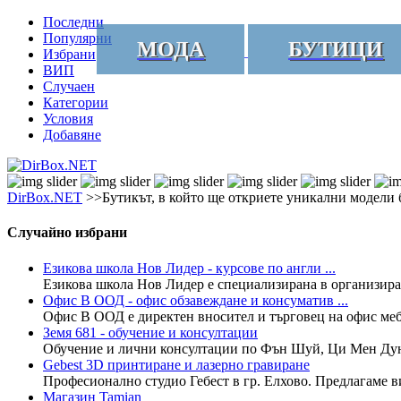
Последни
Популярни
МОДА
БУТИЦИ
Избрани
ВИП
Случаен
Категории
Условия
Добавяне
DirBox.NET
>>Бутикът, в който ще откриете уникални модели
Случайно избрани
Езикова школа Нов Лидер - курсове по англи ...
Езикова школа Нов Лидер е специализирана в организиране
Офис В ООД - офис обзавеждане и консуматив ...
Офис В ООД е директен вносител и търговец на офис мебел
Земя 681 - обучение и консултации
Обучение и лични консултации по Фън Шуй, Ци Мен Дун Ц
Gebest 3D принтиране и лазерно гравиране
Професионално студио Гебест в гр. Елхово. Предлагаме в
Магазин Tamian