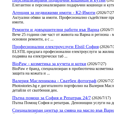
(202
Елегантни и персонализирани подаръчни кошници и кути
Агенция за недвижими имоти - К2-Имоти
(2026/7/27
Актуални обяви за имоти. Професионално съдействие при
имоти.
Ремонти и довършителни работи във Варна
(2026/7/
Вече 25 години сме част от живота на Варна и региона - 
основни ремонти, а с ...
Професионални електроуслуги Elstil София
(2026/7/
ELSTIL предлага професионални електроуслуги за жилища
подмяна на електрически таб ...
BioPaw - козметика за кучета и котки
(2026/7/27)
BioPaw е бранд, специализиран в пробиотична козметика 
защита на кожата и ...
Валерия Масленикова - Сватбен фотограф
(2026/7/2
Photostories.bg е дигиталното портфолио на Валерия Ма
детайли от сватбения ден.
Пътна помощ за София и Репатрак 24/7
(2026/7/17)
Пътна Помощ София и репатрак. Денонищни услуги на до
Специализиран център за смяна на масло във Варн