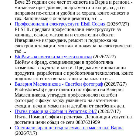
Вече 25 години сме част от живота на Варна и региона -
минаваме през домове, апартаменти и къщи, за да ги
направим по-топли и удобни за хората, които живеят в
тях. Започнахме с основни ремонти, а с ...
Професионални електроуслуги Elstil София
(2026/7/27)
ELSTIL предлага професионални електроуслуги за
жилища, офиси, магазини и строителни обекти.
Извършваме изграждане, ремонт и поддръжка на
електроинсталации, монтаж и подмяна на електрически
таб ...
BioPaw - козметика за кучета и котки
(2026/7/27)
BioPaw е бранд, специализиран в пробиотична
козметика за кучета и котки. Предлагаме иновативни
продукти, разработени с пробиотична технология, които
подпомагат естествената защита на кожата и ...
Валерия Масленикова - Сватбен фотограф
(2026/7/27)
Photostories.bg е дигиталното портфолио на Валерия
Масленникова, утвърден професионален сватбен
фотограф с фокус върху улавянето на автентични
емоции, нежни моменти и детайли от сватбения ден.
Пътна помощ за София и Репатрак 24/7
(2026/7/17)
Пътна Помощ София и репатрак. Денонищни услуги на
достъпни цени обади се сега 0887621959
Специализиран център за смяна на масло във Варна
(2026/7/17)