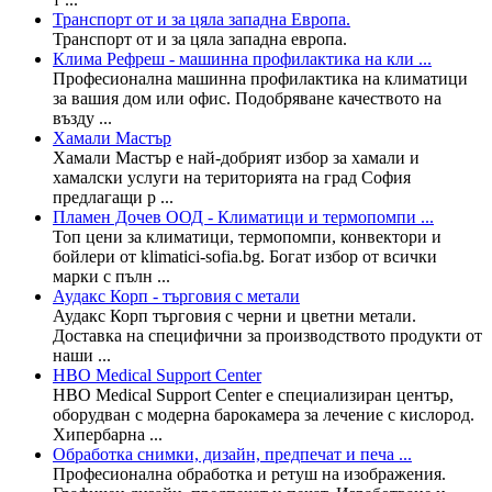
Транспорт от и за цяла западна Европа.
Транспорт от и за цяла западна европа.
Клима Рефреш - машинна профилактика на кли ...
Професионална машинна профилактика на климатици
за вашия дом или офис. Подобряване качеството на
възду ...
Хамали Мастър
Хамали Мастър е най-добрият избор за хамали и
хамалски услуги на територията на град София
предлагащи р ...
Пламен Дочев ООД - Климатици и термопомпи ...
Топ цени за климатици, термопомпи, конвектори и
бойлери от klimatici-sofia.bg. Богат избор от всички
марки с пълн ...
Аудакс Корп - търговия с метали
Аудакс Корп търговия с черни и цветни метали.
Доставка на специфични за производството продукти от
наши ...
HBO Medical Support Center
HBO Medical Support Center е специализиран център,
оборудван с модерна барокамера за лечение с кислород.
Хипербарна ...
Обработка снимки, дизайн, предпечат и печа ...
Професионална обработка и ретуш на изображения.