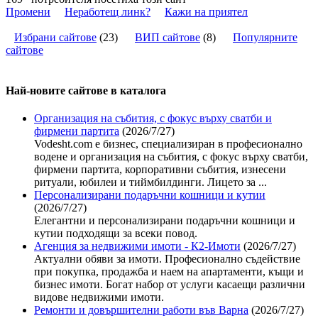
Промени
Неработещ линк?
Кажи на приятел
Избрани сайтове
(
23
)
ВИП сайтове
(
8
)
Популярните
сайтове
Най-новите сайтoве в каталога
Организация на събития, с фокус върху сватби и
фирмени партита
(2026/7/27)
Vodesht.com е бизнес, специализиран в професионално
водене и организация на събития, с фокус върху сватби,
фирмени партита, корпоративни събития, изнесени
ритуали, юбилеи и тиймбилдинги. Лицето за ...
Персонализирани подаръчни кошници и кутии
(2026/7/27)
Елегантни и персонализирани подаръчни кошници и
кутии подходящи за всеки повод.
Агенция за недвижими имоти - К2-Имоти
(2026/7/27)
Актуални обяви за имоти. Професионално съдействие
при покупка, продажба и наем на апартаменти, къщи и
бизнес имоти. Богат набор от услуги касаещи различни
видове недвижими имоти.
Ремонти и довършителни работи във Варна
(2026/7/27)