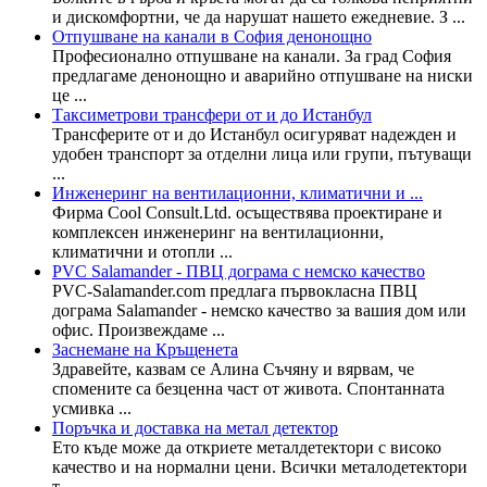
и дискомфортни, че да нарушат нашето ежедневие. З ...
Отпушване на канали в София денонощно
Професионално отпушване на канали. За град София
предлагаме денонощно и аварийно отпушване на ниски
це ...
Таксиметрови трансфери от и до Истанбул
Tрансферите от и до Истанбул осигуряват надежден и
удобен транспорт за отделни лица или групи, пътуващи
...
Инженеринг на вентилационни, климатични и ...
Фирма Cool Consult.Ltd. осъществява проектиране и
комплексен инженеринг на вентилационни,
климатични и отопли ...
PVC Salamander - ПВЦ дограма с немско качество
PVC-Salamander.com предлага първокласна ПВЦ
дограма Salamander - немско качество за вашия дом или
офис. Произвеждаме ...
Заснемане на Кръщенета
Здравейте, казвам се Алина Съчяну и вярвам, че
спомените са безценна част от живота. Спонтанната
усмивка ...
Поръчка и доставка на метал детектор
Ето къде може да откриете металдетектори с високо
качество и на нормални цени. Всички металодетектори
т ...