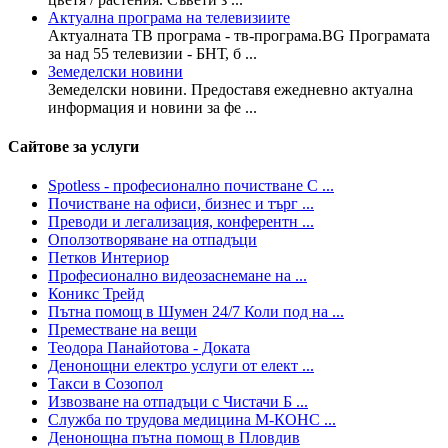
Актуална програма на телевизиите
Актуалната ТВ програма - тв-програма.BG Програмата
за над 55 телевизии - БНТ, б ...
Земеделски новини
Земеделски новини. Предоставя ежедневно актуална
информация и новини за фе ...
Сайтове за услуги
Spotless - професионално почистване С ...
Почистване на офиси, бизнес и търг ...
Преводи и легализация, конферентн ...
Оползотворяване на отпадъци
Петков Интериор
Професионално видеозаснемане на ...
Коникс Трейд
Пътна помощ в Шумен 24/7 Коли под на ...
Преместване на вещи
Теодора Панайотова - Доката
Денонощни електро услуги от елект ...
Такси в Созопол
Извозване на отпадъци с Чистачи Б ...
Служба по трудова медицина М-КОНС ...
Денонощна пътна помощ в Пловдив