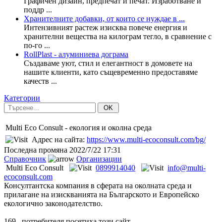
Графичен дизайн, предпечат и печат. Изработване и
поддр ...
Хранителните добавки, от които се нуждае в ...
Интензивният растеж изисква повече енергия и
хранителни вещества на килограм тегло, в сравнение с
по-го ...
RollPlast - алуминиева дограма
Създаваме уют, стил и елегантност в домовете на
нашите клиенти, като същевременно предоставяме
качеств ...
Категории
OK
Multi Eco Consult - екология и околна среда
Адрес на сайта:
https://www.multi-ecoconsult.com/bg/
Последна промяна
2022/7/22 17:31
Справочник
Организации
Multi Eco Consult
0899914040
info@multi-
ecoconsult.com
Консултантска компания в сферата на околната среда и
прилагане на изискванията на Българското и Европейско
екологично законодателство.
169
потребителя посетиха този сайт