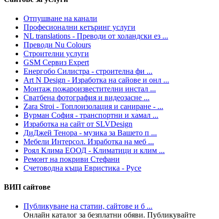
Отпушване на канали
Професионални кетъринг услуги
NL translations - Преводи от холандски ез ...
Преводи Nu Colours
Строителни услуги
GSM Сервиз Expert
Енергобо Силистра - строителна фи ...
Art N Design - Изработка на сайове и онл ...
Монтаж пожароизвестителни инстал ...
Сватбена фотография и видеозасне ...
Zara Stroi - Топлоизолация и саниране - ...
Вурман София - транспортни и хамал ...
Изработка на сайт от SLVDesign
ДиДжей Тенора - музика за Вашето п ...
Мебели Интерсол. Изработка на меб ...
Роял Клима ЕООД - Климатици и клим ...
Ремонт на покриви Стефани
Счетоводна къща Евристика - Русе
ВИП сайтове
Публикуване на статии, сайтове и б ...
Онлайн каталог за безплатни обяви. Публикувайте