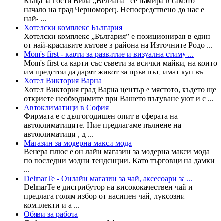
Къща за гости Вила „Велиана“ се намира в самото
начало на град Черноморец. Непосредствено до нас е
най- ...
Хотелски комплекс България
Хотелски комплекс „България” е позициониран в един
от най-красивите кътове в района на Източните Родо ...
Mom's first - карти за развитие и визуална стиму ...
Mom's first са карти със съвети за всички майки, на които
им предстои да дарят живот за пръв път, имат куп въ ...
Хотел Виктория Варна
Хотел Виктория град Варна център е мястото, където ще
откриете необходимите при Вашето пътуване уют и с ...
Автоклиматици в София
Фирмата е с дългогодишен опит в сферата на
автоклиматиците. Ние предлагаме пълнене на
автоклиматици , д ...
Магазин за модерна макси мода
Венера плюс е он лайн магазин за модерна макси мода
по последни модни тенденции. Като търговци на дамки
...
DelmarTe - Онлайн магазин за чай, аксесоари за ...
DelmarTe е дистрибутор на висококачествен чай и
предлага голям избор от насипен чай, луксозни
комплекти и а ...
Обяви за работа