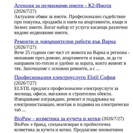
Агенция за недвижими имоти - К2-Имоти
(2026/7/27)
Актуални обяви за имоти. Професионално съдействие
при покупка, продажба и наем на апартаменти, къщи и
бизнес имоти. Богат набор от услуги касаещи различни
видове недвижими имоти.
Ремонти и довършителни работи във Варна
(2026/7/27)
Вече 25 години сме част от живота на Варна и региона -
минаваме през домове, апартаменти и къщи, за да ги
направим по-топли и удобни за хората, които живеят в
тях. Започнахме с основни ремонти, а с ...
Професионални електроуслуги Elstil София
(2026/7/27)
ELSTIL предлага професионални електроуслуги за
жилища, офиси, магазини и строителни обекти.
Извършваме изграждане, ремонт и поддръжка на
електроинсталации, монтаж и подмяна на електрически
таб ...
BioPaw - козметика за кучета и котки
(2026/7/27)
BioPaw е бранд, специализиран в пробиотична
козметика за кучета и котки. Предлагаме иновативни