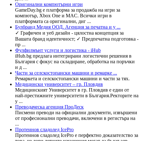
Оригинални компютърни игри
GameDay.bg е платформа за продажба на игри за
компютър, Xbox One и MAC. Всички игри в
платформата са оригинални, диг ...
Булбранд Медия ООД. Агенция за печатна и у ...
✓ Графичен и уеб дизайн - цялостна концепция за
Вашата бранд идентичност; ✓ Предпечатна подготовка -
пр ...
Фулфилмънт услуги и логистика - iHub
iHub.bg предлага интегрирани логистични решения в
България с фокус на складиране, обработка на поръчки
и д ...
Части за селскостопански машини и ремарке ...
Ремаркета и селскостопански машини и части за тях.
Медицински университет – гр. Пловдив
Медицинският Университет в гр. Пловдив е един от
най-престижните университети в България.Ректорите на
у ...
Преводаческа агенция ПроДеск
Писмени преводи на официални документи, извършени
от професионални преводачи, включени в регистъра на
...
Протеинов сладолед IcePro
Протеинов сладолед IcePro е перфектно доказателство за
това, че дори летните изкушения могат да бъдат здр ...