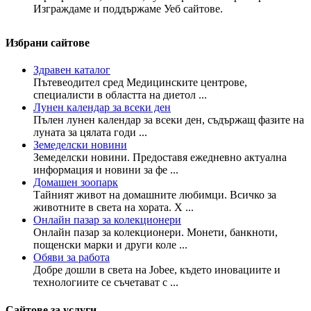
Изграждаме и поддържаме Уеб сайтове.
Избрани сайтове
Здравен каталог
Пътевеодител сред Медицинските центрове,
специалисти в областта на диетол ...
Лунен календар за всеки ден
Пълен лунен календар за всеки ден, съдържащ фазите на
луната за цялата годи ...
Земеделски новини
Земеделски новини. Предоставя ежедневно актуална
информация и новини за фе ...
Домашен зоопарк
Тайният живот на домашните любимци. Всичко за
животните в света на хората. Х ...
Онлайн пазар за колекционери
Онлайн пазар за колекционери. Монети, банкноти,
пощенски марки и други коле ...
Обяви за работа
Добре дошли в света на Jobee, където иновациите и
технологиите се съчетават с ...
Сайтове за услуги