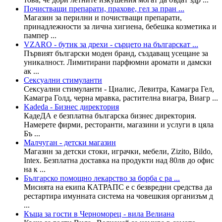
Почистващи препарати, прахове, гел за пран ...
Магазин за перилни и почистващи препарати,
принадлежности за лична хигиена, бебешка козметика и
пампер ...
VZARO - бутик за дрехи - сърцето на българскат ...
Първият български моден бранд, създаващ усещане за
уникалност. Лимитирани парфюмни аромати и дамски
ак ...
Сексуални стимуланти
Сексуални стимуланти - Циалис, Левитра, Камагра Гел,
Камагра Голд, черна мравка, растителна виагра, Виагр ...
Kadeda - Бизнес директория
КадеДА е безплатна българска бизнес директория.
Намерете фирми, ресторанти, магазини и услуги в цяла
Бъ ...
Малчуган - детски магазин
Магазин за детски стоки, играчки, мебели, Zizito, Bildo,
Intex. Безплатна доставка на продукти над 80лв до офис
на к ...
Българско помощно лекарство за борба с ра ...
Мисията на екипа КАТРАПС е с безвредни средства да
рестартира имунната система на човешкия организъм д
...
Къща за гости в Черноморец - вила Велиана