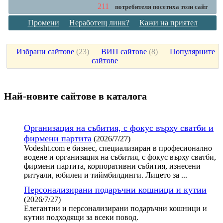
211
потребителя посетиха този сайт
Промени
Неработещ линк?
Кажи на приятел
Избрани сайтове
(
23
)
ВИП сайтове
(
8
)
Популярните
сайтове
Най-новите сайтoве в каталога
Организация на събития, с фокус върху сватби и
фирмени партита
(2026/7/27)
Vodesht.com е бизнес, специализиран в професионално
водене и организация на събития, с фокус върху сватби,
фирмени партита, корпоративни събития, изнесени
ритуали, юбилеи и тиймбилдинги. Лицето за ...
Персонализирани подаръчни кошници и кутии
(2026/7/27)
Елегантни и персонализирани подаръчни кошници и
кутии подходящи за всеки повод.