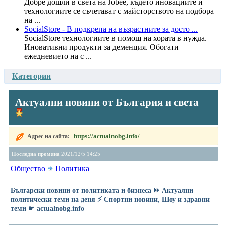
Добре дошли в света на Jobee, където иновациите и
технологиите се съчетават с майсторството на подбора
на ...
SocialStore - В подкрепа на възрастните за досто ...
SocialStore технологиите в помощ на хората в нужда.
Иновативни продукти за деменция. Обогати
ежедневието на с ...
Категории
Актуални новини от България и света
https://actualnobg.info/
Адрес на сайта:
Последна промяна
2021/12/5 14:25
Общество
Политика
Български новини от политиката и бизнеса ⏩ Актуални
политически теми на деня ⚡ Спортни новини, Шоу и здравни
теми ☛ actualnobg.info