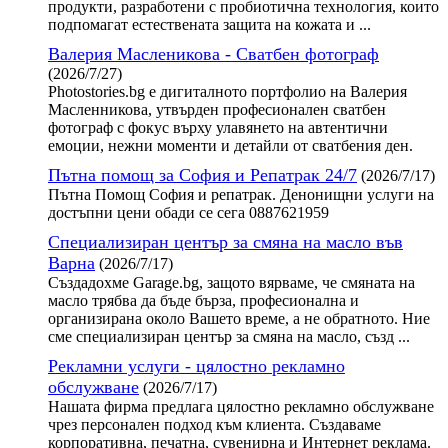
продукти, разработени с пробиотична технология, които
подпомагат естествената защита на кожата и ...
Валерия Масленикова - Сватбен фотограф
(2026/7/27)
Photostories.bg е дигиталното портфолио на Валерия
Масленникова, утвърден професионален сватбен
фотограф с фокус върху улавянето на автентични
емоции, нежни моменти и детайли от сватбения ден.
Пътна помощ за София и Репатрак 24/7
(2026/7/17)
Пътна Помощ София и репатрак. Денонищни услуги на
достъпни цени обади се сега 0887621959
Специализиран център за смяна на масло във
Варна
(2026/7/17)
Създадохме Garage.bg, защото вярваме, че смяната на
масло трябва да бъде бърза, професионална и
организирана около Вашето време, а не обратното. Ние
сме специализиран център за смяна на масло, създ ...
Рекламни услуги - цялостно рекламно
обслужване
(2026/7/17)
Нашата фирма предлага цялостно рекламно обслужване
чрез персонален подход към клиента. Създаваме
корпоративна, печатна, сувенирна и Интернет реклама.