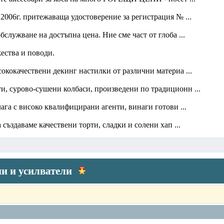
2006г. притежаваща удостоверение за регистрация № ...
лужване на достъпна цена. Ние сме част от глоба ...
ества и поводи.
кокачествени декинг настилки от различни материа ...
и, сурово-сушени колбаси, произведени по традиционн ...
ага с високо квалифицирани агенти, винаги готови ...
създаваме качествени торти, сладки и солени хап ...
и и усилватели