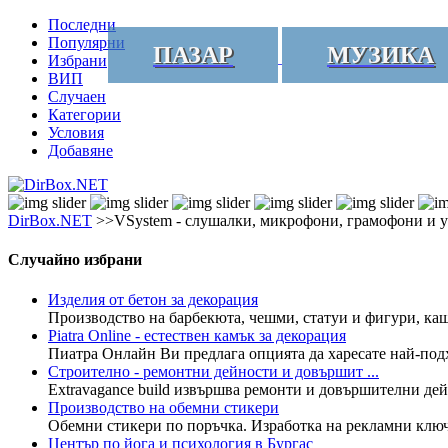
Последни
Популярни
ПАЗАР
МУЗИКА
Избрани
ВИП
Случаен
Категории
Условия
Добавяне
DirBox.NET
>>VSystem - слушалки, микрофони, грамофони и 
Случайно избрани
Изделия от бетон за декорация
Производство на барбекюта, чешми, статуи и фигури, кашп
Piatra Online - естествен камък за декорация
Пиатра Онлайн Ви предлага опцията да харесате най-подх
Строително - ремонтни дейности и довършит ...
Extravagance build извършва ремонти и довършителни дей
Производство на обемни стикери
Обемни стикери по поръчка. Изработка на рекламни ключ
Център по йога и психология в Бургас