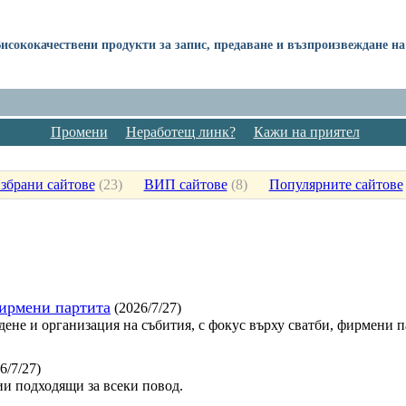
Висококачествени продукти за запис, предаване и възпроизвеждане н
Промени
Неработещ линк?
Кажи на приятел
збрани сайтове
(
23
)
ВИП сайтове
(
8
)
Популярните сайтове
фирмени партита
(2026/7/27)
дене и организация на събития, с фокус върху сватби, фирмени 
6/7/27)
и подходящи за всеки повод.