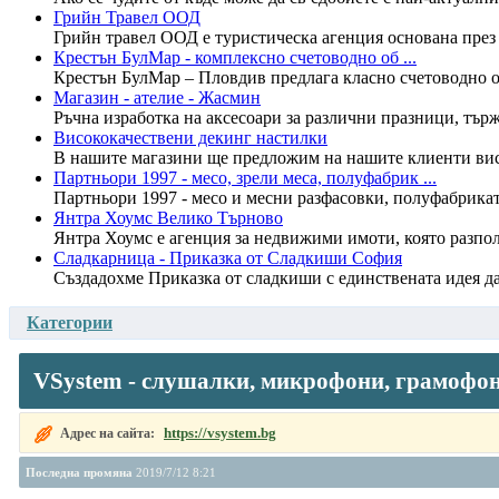
Грийн Травел ООД
Грийн травел ООД e туристическа агенция основана през 
Крестън БулМар - комплексно счетоводно об ...
Крестън БулМар – Пловдив предлага класно счетоводно обс
Магазин - ателие - Жасмин
Ръчна изработка на аксесоари за различни празници, търж
Висококачествени декинг настилки
В нашите магазини ще предложим на нашите клиенти висо
Партньори 1997 - месо, зрели меса, полуфабрик ...
Партньори 1997 - месо и месни разфасовки, полуфабрикат
Янтра Хоумс Велико Търново
Янтра Хоумс е агенция за недвижими имоти, която разпол
Сладкарница - Приказка от Сладкиши София
Създадохме Приказка от сладкиши с единствената идея да 
Категории
VSystem - слушалки, микрофони, грамофон
https://vsystem.bg
Адрес на сайта:
Последна промяна
2019/7/12 8:21