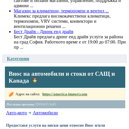
сайтове и онлайн магазини, управление, поддръжка и
админи ...
Магазин за климатици, термопомпи и вентил ...
Климекс предлага висококачествени климатици,
термопомпи, VRV системи, конвектори и
вентилационни решени ...
Бест Драйв - Дринк енд драйв
Бест Драйв предлага дринг енд драйв услуги за района
на град София. Работното време е от 19:00 до 07:00. При
пр ...
Категории
Внос на автомобили и стоки от САЩ и
Канада
https://america-import.com
Адрес на сайта:
Последна промяна
2019/4/21 6:45
Авто-мото
Автомобили
Предоставя услуги на ниски цени относно Внос и/или