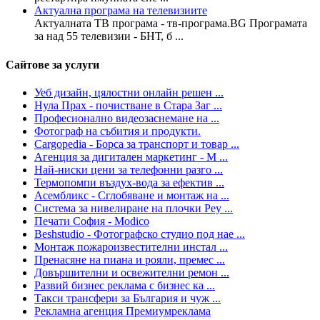
Актуална програма на телевизиите
Актуалната ТВ програма - тв-програма.BG Програмата
за над 55 телевизии - БНТ, б ...
Сайтове за услуги
Уеб дизайн, цялостни онлайн решен ...
Нула Прах - почистване в Стара Заг ...
Професионално видеозаснемане на ...
Фотограф на събития и продукти.
Cargopedia - Борса за транспорт и товар ...
Агенция за дигитален маркетинг - М ...
Най-ниски цени за телефонни разго ...
Термопомпи въздух-вода за ефектив ...
Асембликс - Сглобяване и монтаж на ...
Система за нивелиране на плочки Pey ...
Печати София - Modico
Beshstudio - Фотографско студио под нае ...
Монтаж пожароизвестителни инстал ...
Пренасяне на пиана и рояли, премес ...
Довършителни и освежителни ремон ...
Развий бизнес реклама с бизнес ка ...
Такси трансфери за България и чуж ...
Рекламна агенция Премиумреклама