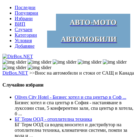
Последни
Популярни
Избрани
АВТО-МОТО
ВИП
Случаен
Категории
АВТОМОБИЛИ
Условия
Добавяне
DirBox.NET
>>Внос на автомобили и стоки от САЩ и Канада
Случайно избрани
Olives City Hotel - Бизнес хотел и спа център в Соф ...
Бизнес хотел и спа център в София - настаняване в
луксозни стаи, 5 конферентни зали, спа център в хотела,
б ...
БГ Терм ООД - отоплителна техника
БГ Терм ООД са водещ вносител и дистрибутор на
отоплителна техника, климатични системи, помпи за
вода и ...