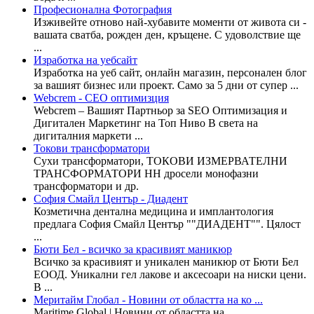
Професионална Фотография
Изживейте отново най-хубавите моменти от живота си -
вашата сватба, рожден ден, кръщене. С удоволствие ще
...
Изработка на уебсайт
Изработка на уеб сайт, онлайн магазин, персонален блог
за вашият бизнес или проект. Само за 5 дни от супер ...
Webcrem - СЕО оптимизция
Webcrem – Вашият Партньор за SEO Оптимизация и
Дигитален Маркетинг на Топ Ниво В света на
дигиталния маркети ...
Токови трансформатори
Cухи трансформатори, ТОКОВИ ИЗМЕРВАТЕЛНИ
ТРАНСФОРМАТОРИ НН дросели монофазни
трансформатори и др.
София Смайл Център - Диадент
Козметична дентална медицина и имплантология
предлага София Смайл Център ""ДИАДЕНТ"". Цялост
...
Бюти Бел - всичко за красивият маникюр
Всичко за красивият и уникален маникюр от Бюти Бел
ЕООД. Уникални гел лакове и аксесоари на ниски цени.
В ...
Меритайм Глобал - Новини от областта на ко ...
Maritime.Global | Новини от областта на