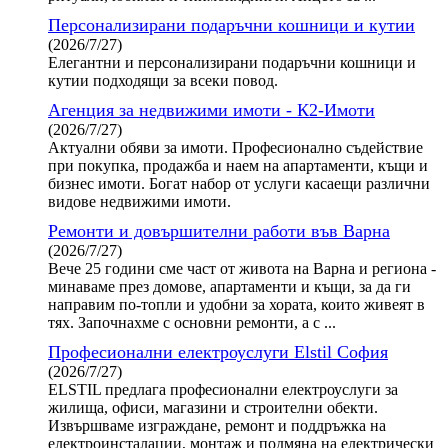
Персонализирани подаръчни кошници и кутии
(2026/7/27)
Елегантни и персонализирани подаръчни кошници и
кутии подходящи за всеки повод.
Агенция за недвижими имоти - К2-Имоти
(2026/7/27)
Актуални обяви за имоти. Професионално съдействие
при покупка, продажба и наем на апартаменти, къщи и
бизнес имоти. Богат набор от услуги касаещи различни
видове недвижими имоти.
Ремонти и довършителни работи във Варна
(2026/7/27)
Вече 25 години сме част от живота на Варна и региона -
минаваме през домове, апартаменти и къщи, за да ги
направим по-топли и удобни за хората, които живеят в
тях. Започнахме с основни ремонти, а с ...
Професионални електроуслуги Elstil София
(2026/7/27)
ELSTIL предлага професионални електроуслуги за
жилища, офиси, магазини и строителни обекти.
Извършваме изграждане, ремонт и поддръжка на
електроинсталации, монтаж и подмяна на електрически