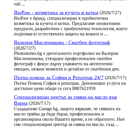
таб ...
BioPaw - козметика за кучета и котки
(2026/7/27)
BioPaw е бранд, специализиран в пробиотична
козметика за кучета и котки. Предлагаме иновативни
продукти, разработени с пробиотична технология, които
подпомагат естествената защита на кожата и ...
Валерия Масленикова - Сватбен фотограф
(2026/7/27)
Photostories.bg е дигиталното портфолио на Валерия
Масленникова, утвърден професионален сватбен
фотограф с фокус върху улавянето на автентични
емоции, нежни моменти и детайли от сватбения ден.
Пътна помощ за София и Репатрак 24/7
(2026/7/17)
Пътна Помощ София и репатрак. Денонищни услуги на
достъпни цени обади се сега 0887621959
Специализиран център за смяна на масло във
Варна
(2026/7/17)
Създадохме Garage.bg, защото вярваме, че смяната на
масло трябва да бъде бърза, професионална и
организирана около Вашето време, а не обратното. Ние
сме специализиран център за смяна на масло, създ ...