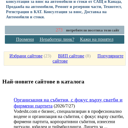
консултация за внос на автомобили и стоки от САЩ и Канада,
Продажба на автомобили, Ремонт и резервни части, Технотест,
Регистрация в КАТ. Консултация за внос, Доставка на
Автомобили и стоки.
273
потребителя посетиха този сайт
Промени
Неработещ линк?
Кажи на приятел
Избрани сайтове
(
23
)
ВИП сайтове
(
8
)
Популярните
сайтове
Най-новите сайтoве в каталога
Организация на събития, с фокус върху сватби и
фирмени партита
(2026/7/27)
Vodesht.com е бизнес, специализиран в професионално
водене и организация на събития, с фокус върху сватби,
фирмени партита, корпоративни събития, изнесени
ритуали, юбилеи и тиймбилдинги. Лицето за ...