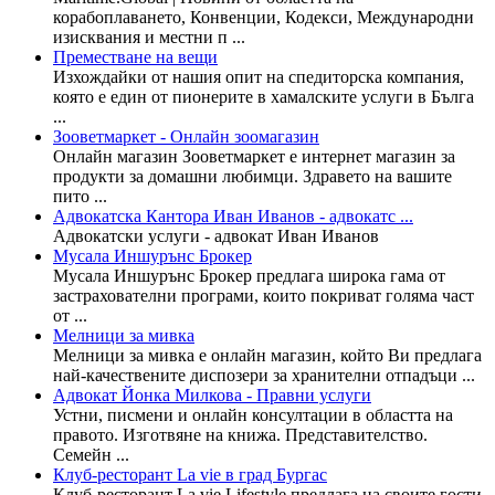
корабоплаването, Конвенции, Кодекси, Международни
изисквания и местни п ...
Преместване на вещи
Изхождайки от нашия опит на спедиторска компания,
която е един от пионерите в хамалските услуги в Бълга
...
Зооветмаркет - Онлайн зоомагазин
Онлайн магазин Зооветмаркет е интернет магазин за
продукти за домашни любимци. Здравето на вашите
пито ...
Адвокатска Кантора Иван Иванов - адвокатс ...
Адвокатски услуги - адвокат Иван Иванов
Мусала Иншурънс Брокер
Мусала Иншурънс Брокер предлага широка гама от
застрахователни програми, които покриват голяма част
от ...
Мелници за мивка
Мелници за мивка е онлайн магазин, който Ви предлага
най-качествените диспозери за хранителни отпадъци ...
Адвокат Йонка Милкова - Правни услуги
Устни, писмени и онлайн консултации в областта на
правото. Изготвяне на книжа. Представителство.
Семейн ...
Клуб-ресторант La vie в град Бургас
Клуб-ресторант La vie Lifestyle предлага на своите гости