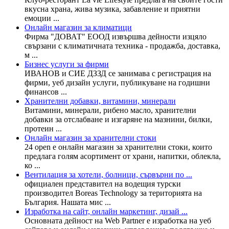
вкусна храна, жива музика, забавление и приятни
емоции ...
Онлайн магазин за климатици
Фирма "ДОВАТ" ЕООД извършва дейности изцяло
свързани с климатичната техника - продажба, доставка,
м ...
Бизнес услуги за фирми
ИВАНОВ и СИЕ ДЗЗД се занимава с регистрация на
фирми, уеб дизайн услуги, публикуване на годишни
финансов ...
Хранителни добавки, витамини, минерали
Витамини, минерали, рибено масло, хранителни
добавки за отслабване и изгаряне на мазнини, билки,
протеин ...
Онлайн магазин за хранителни стоки
24 open е онлайн магазин за хранителни стоки, които
предлага голям асортимент от храни, напитки, облекла,
ко ...
Вентилация за хотели, болници, сървърни по ...
официален представител на водещия турски
производител Boreas Technology за територията на
България. Нашата мис ...
Изработка на сайт, онлайн маркетинг, дизай ...
Основната дейност на Web Partner е изработка на уеб