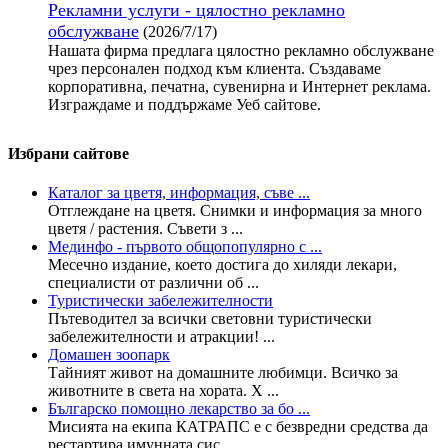
Рекламни услуги - цялостно рекламно
обслужване
(2026/7/17)
Нашата фирма предлага цялостно рекламно обслужване
чрез персонален подход към клиента. Създаваме
корпоративна, печатна, сувенирна и Интернет реклама.
Изграждаме и поддържаме Уеб сайтове.
Избрани сайтове
Каталог за цветя, информация, съве ...
Отглеждане на цветя. Снимки и информация за много
цветя / растения. Съвети з ...
Мединфо - първото общопопулярно с ...
Месечно издание, което достига до хиляди лекари,
специалисти от различни об ...
Туристически забележителности
Пътеводител за всички световни туристически
забележителности и атракции! ...
Домашен зоопарк
Тайният живот на домашните любимци. Всичко за
животните в света на хората. Х ...
Българско помощно лекарство за бо ...
Мисията на екипа КАТРАПС е с безвредни средства да
рестартира имунната сис ...