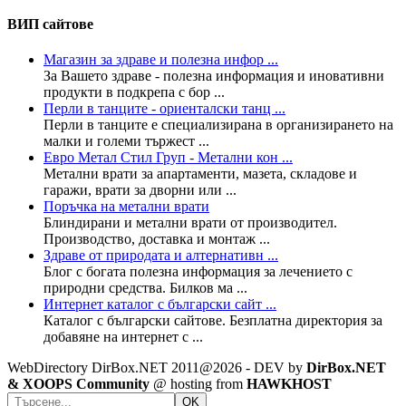
ВИП сайтове
Магазин за здраве и полезна инфор ...
За Вашето здраве - полезна информация и иновативни
продукти в подкрепа с бор ...
Перли в танците - ориенталски танц ...
Перли в танците е специализирана в организирането на
малки и големи тържест ...
Евро Метал Стил Груп - Метални кон ...
Метални врати за апартаменти, мазета, складове и
гаражи, врати за дворни или ...
Поръчка на метални врати
Блиндирани и метални врати от производител.
Производство, доставка и монтаж ...
Здраве от природата и алтернативн ...
Блог с богата полезна информация за лечението с
природни средства. Билков ма ...
Интернет каталог с български сайт ...
Каталог с български сайтове. Безплатна директория за
добавяне на интернет с ...
WebDirectory DirBox.NET 2011@2026 - DEV by
DirBox.NET
& XOOPS Community
@ hosting from
HAWKHOST
OK