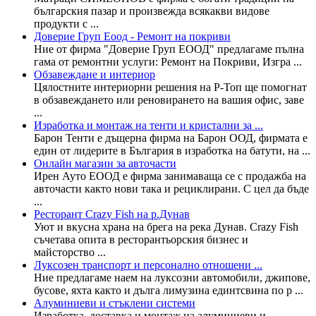
българския пазар и произвежда всякакви видове
продукти с ...
Доверие Груп Еоод - Ремонт на покриви
Ние от фирма "Доверие Груп ЕООД" предлагаме пълна
гама от ремонтни услуги: Ремонт на Покриви, Изгра ...
Обзавеждане и интериор
Цялостните интериорни решения на Р-Топ ще помогнат
в обзавеждането или реновирането на вашия офис, заве
...
Изработка и монтаж на тенти и кристални за ...
Барон Тенти е дъщерна фирма на Барон ООД, фирмата е
един от лидерите в България в изработка на батути, на ...
Онлайн магазин за авточасти
Ирен Ауто ЕООД е фирма занимаваща се с продажба на
авточасти както нови така и рециклирани. С цел да бъде
...
Ресторант Crazy Fish на р.Дунав
Уют и вкусна храна на брега на река Дунав. Crazy Fish
съчетава опита в ресторантьорския бизнес и
майсторство ...
Луксозен транспорт и персонално отношени ...
Ние предлагаме наем на луксозни автомобили, джипове,
бусове, яхта както и дълга лимузина единтсвина по р ...
Алуминиеви и стъклени системи
Изработка, доставка и монтаж на алуминиеви и