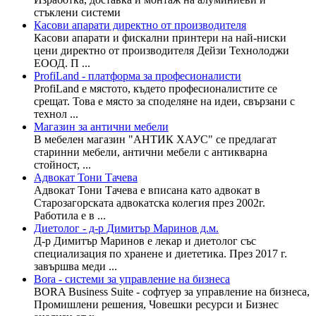
стъклени системи
Касови апарати директно от производителя
Касови апарати и фискални принтери на най-ниски
цени директно от производителя Дейзи Технолоджи
ЕООД. П ...
ProfiLand - платформа за професионалисти
ProfiLand е мястото, където професионалистите се
срещат. Това е място за споделяне на идеи, свързани с
технол ...
Магазин за антични мебели
В мебелен магазин "АНТИК ХАУС" се предлагат
старинни мебели, антични мебели с антикварна
стойност, ...
Адвокат Тони Тачева
Адвокат Тони Тачева е вписана като адвокат в
Старозагорската адвокатска колегия през 2002г.
Работила е в ...
Диетолог - д-р Димитър Маринов д.м.
Д-р Димитър Маринов е лекар и диетолог със
специализация по хранене и диететика. През 2017 г.
завършва меди ...
Bora - системи за управление на бизнеса
BORA Business Suite - софтуер за управление на бизнеса,
Промишлени решения, Човешки ресурси и Бизнес