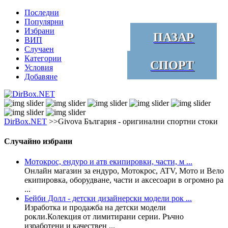
Последни
Популярни
Избрани
ПАЗАР
ВИП
Случаен
Категории
СПОРТ
Условия
Добавяне
DirBox.NET
>>Givova България - оригинални спортни стоки
Случайно избрани
Мотокрос, ендуро и атв екипировки, части, м ...
Oнлайн магазин за ендуро, Мотокрос, ATV, Мото и Вело
екипировка, оборудване, части и аксесоари в огромно ра
...
Бейби Долл - детски дизайнерски модели рок ...
Изработка и продажба на детски модели
рокли.Колекция от лимитирани серии. Ръчно
изработени и качествен ...