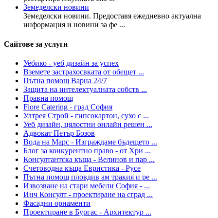
Земеделски новини
Земеделски новини. Предоставя ежедневно актуална
информация и новини за фе ...
Сайтове за услуги
Уебико - уеб дизайн за успех
Вземете застрахосвката от обещет ...
Пътна помощ Варна 24/7
Защита на интелектуалната собств ...
Правна помощ
Fiore Catering - град София
Ултрея Строй - гипсокартон, сухо с ...
Уеб дизайн, цялостни онлайн решен ...
Адвокат Петър Бозов
Вода на Марс - Изграждаме бъдещето ...
Блог за конкурентно право - от Хри ...
Консултантска къща - Велинов и пар ...
Счетоводна къща Евристика - Русе
Пътна помощ пловдив ам тракия и ре ...
Извозване на стари мебели София - ...
Инч Консулт - проектиране на сград ...
Фасадни орнаменти
Проектиране в Бургас - Архитектур ...