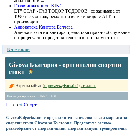
анализи от к ...
Газов инжекцион KING
ЕТ" СТАР - ГАЗ ТОДОР ТОДОРОВ" се занимава от
1990 г. с монтаж, ремонт на всички видове АГУ и
производств ...
Адвокатска Кантора Белчева
Адвокатската ни кантора предоставя правно обслужване
и процесуално представителство както на местни т ...
Категории
Givova България - оригинални спортни
стоки
http://www.givovabulgaria.com
Адрес на сайта:
Последна промяна
2016/7/6 16:40
Пазар
Спорт
GivovaBulgaria.com е представител на италианската марката за
спортни стоки Givova за България. Предлагаме голямо
разнообразие от спортни екипи, спортни анцузи, тренировъчни