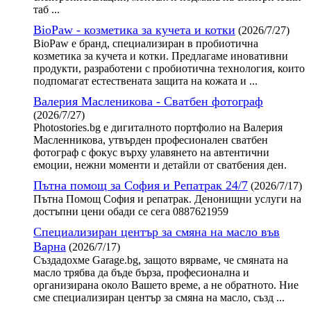
таб ...
BioPaw - козметика за кучета и котки
(2026/7/27)
BioPaw е бранд, специализиран в пробиотична
козметика за кучета и котки. Предлагаме иновативни
продукти, разработени с пробиотична технология, които
подпомагат естествената защита на кожата и ...
Валерия Масленикова - Сватбен фотограф
(2026/7/27)
Photostories.bg е дигиталното портфолио на Валерия
Масленникова, утвърден професионален сватбен
фотограф с фокус върху улавянето на автентични
емоции, нежни моменти и детайли от сватбения ден.
Пътна помощ за София и Репатрак 24/7
(2026/7/17)
Пътна Помощ София и репатрак. Денонищни услуги на
достъпни цени обади се сега 0887621959
Специализиран център за смяна на масло във
Варна
(2026/7/17)
Създадохме Garage.bg, защото вярваме, че смяната на
масло трябва да бъде бърза, професионална и
организирана около Вашето време, а не обратното. Ние
сме специализиран център за смяна на масло, създ ...