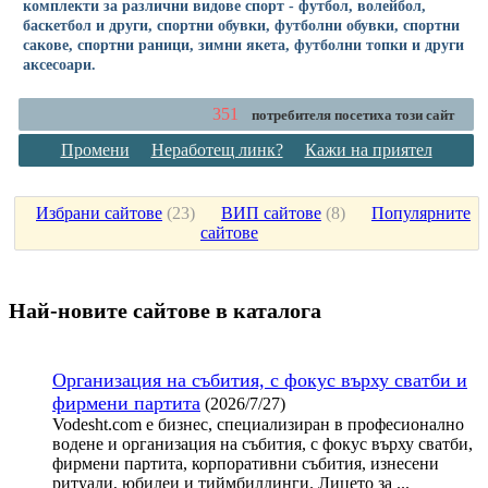
комплекти за различни видове спорт - футбол, волейбол,
баскетбол и други, спортни обувки, футболни обувки, спортни
сакове, спортни раници, зимни якета, футболни топки и други
аксесоари.
351
потребителя посетиха този сайт
Промени
Неработещ линк?
Кажи на приятел
Избрани сайтове
(
23
)
ВИП сайтове
(
8
)
Популярните
сайтове
Най-новите сайтoве в каталога
Организация на събития, с фокус върху сватби и
фирмени партита
(2026/7/27)
Vodesht.com е бизнес, специализиран в професионално
водене и организация на събития, с фокус върху сватби,
фирмени партита, корпоративни събития, изнесени
ритуали, юбилеи и тиймбилдинги. Лицето за ...