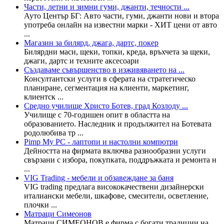
Части, летни и зимни гуми, джанти, течности ...
Ауто Център БГ: Авто части, гуми, джанти нови и втора
употреба онлайн на известни марки - ХИТ цени от авто
...
Магазин за билярд, джага, дартс, покер
Билярдни маси, щеки, топки, креда, връхчета за щеки,
джаги, дартс и техните аксесоари
Създаваме съвършенство в изживяването на ...
Консултантски услуги в сферата на стратегическо
планиране, сегментация на клиенти, маркетинг,
клиентск ...
Средно училище Христо Ботев, град Козлоду ...
Училище с 70-годишен опит в областта на
образованието. Наследник и продължител на Ботевата
родолюбива тр ...
Pimp My PC - лаптопи и настолни компютри
Дейността на фирмата включва разнообразни услуги
свързани с избора, покупката, поддръжката и ремонта н
...
VIG Trading - мебели и обзавеждане за баня
VIG trading предлага висококачествени дизайнерски
италиански мебели, шкафове, смесители, осветление,
плочки ...
Матраци Симеонов
Матраци СИМЕОНОВ е фирма с богати традиции на