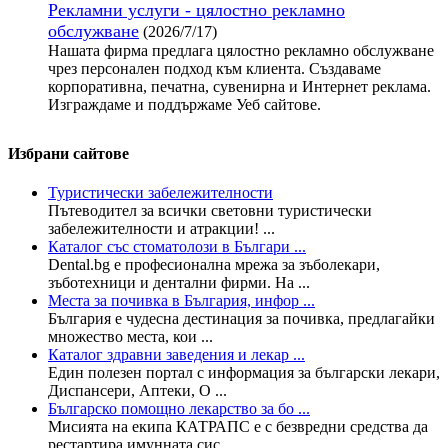
Рекламни услуги - цялостно рекламно
обслужване
(2026/7/17)
Нашата фирма предлага цялостно рекламно обслужване
чрез персонален подход към клиента. Създаваме
корпоративна, печатна, сувенирна и Интернет реклама.
Изграждаме и поддържаме Уеб сайтове.
Избрани сайтове
Туристически забележителности
Пътеводител за всички световни туристически
забележителности и атракции! ...
Каталог със стоматолози в Българи ...
Dental.bg е професионална мрежа за зъболекари,
зъботехници и дентални фирми. На ...
Места за почивка в България, инфор ...
България е чудесна дестинация за почивка, предлагайки
множество места, кои ...
Каталог здравни заведения и лекар ...
Един полезен портал с информация за български лекари,
Диспансери, Аптеки, О ...
Българско помощно лекарство за бо ...
Мисията на екипа КАТРАПС е с безвредни средства да
рестартира имунната сис ...