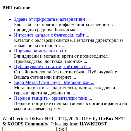
ВИП сайтове
Здраве от природата и алтернативн ...
Блог с богата полезна информация за лечението с
природни средства. Билков ма ...
Интернет каталог с български сайт ...
Каталог с български сайтове. Безплатна директория за
добавяне на интернет с ...
Поръчка на метални врати
Блиндирани и метални врати от производител.
Производство, доставка и монтаж ...
Публикуване на статии, сайтове и б ...
Онлайн каталог за безплатни обяви. Публикувайте
Вашата статия или интернет ...
Евро Метал Стил Груп - Метални кон ...
Метални врати за апартаменти, мазета, складове и
гаражи, врати за дворни или ...
Перли в танците - ориенталски танц ...
Перли в танците е специализирана в организирането на
малки и големи тържест ...
WebDirectory DirBox.NET 2011@2026 - DEV by
DirBox.NET
& XOOPS Community
@ hosting from
HAWKHOST
OK