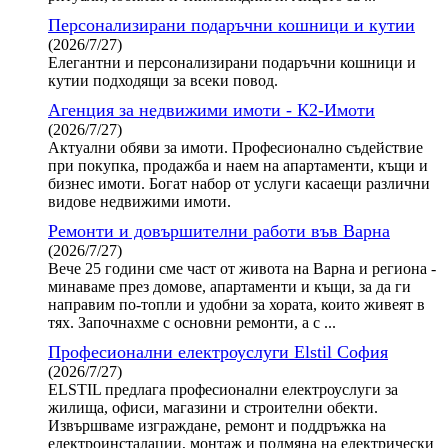
Персонализирани подаръчни кошници и кутии
(2026/7/27)
Елегантни и персонализирани подаръчни кошници и
кутии подходящи за всеки повод.
Агенция за недвижими имоти - К2-Имоти
(2026/7/27)
Актуални обяви за имоти. Професионално съдействие
при покупка, продажба и наем на апартаменти, къщи и
бизнес имоти. Богат набор от услуги касаещи различни
видове недвижими имоти.
Ремонти и довършителни работи във Варна
(2026/7/27)
Вече 25 години сме част от живота на Варна и региона -
минаваме през домове, апартаменти и къщи, за да ги
направим по-топли и удобни за хората, които живеят в
тях. Започнахме с основни ремонти, а с ...
Професионални електроуслуги Elstil София
(2026/7/27)
ELSTIL предлага професионални електроуслуги за
жилища, офиси, магазини и строителни обекти.
Извършваме изграждане, ремонт и поддръжка на
електроинсталации, монтаж и подмяна на електрически